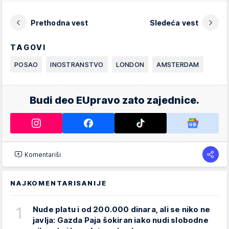
Prethodna vest
Sledeća vest
TAGOVI
POSAO
INOSTRANSTVO
LONDON
AMSTERDAM
Budi deo EUpravo zato zajednice.
Komentariši
NAJKOMENTARISANIJE
1
Nude platu i od 200.000 dinara, ali se niko ne
javlja: Gazda Paja šokiran iako nudi slobodne