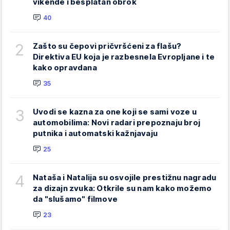
vikende i besplatan obrok
40
2
Zašto su čepovi pričvršćeni za flašu?
Direktiva EU koja je razbesnela Evropljane i te
kako opravdana
35
3
Uvodi se kazna za one koji se sami voze u
automobilima: Novi radari prepoznaju broj
putnika i automatski kažnjavaju
25
4
Nataša i Natalija su osvojile prestižnu nagradu
za dizajn zvuka: Otkrile su nam kako možemo
da "slušamo" filmove
23