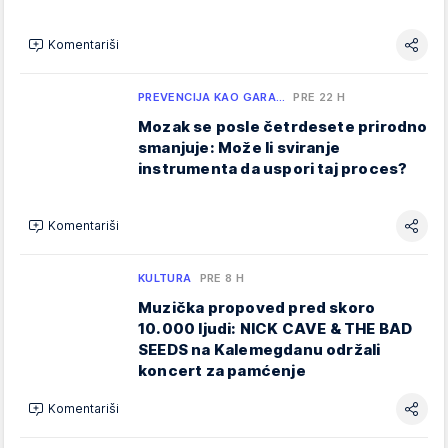
Komentariši
PREVENCIJA KAO GARA…
PRE 22 H
Mozak se posle četrdesete prirodno
smanjuje: Može li sviranje
instrumenta da uspori taj proces?
Komentariši
KULTURA
PRE 8 H
Muzička propoved pred skoro
10.000 ljudi: NICK CAVE & THE BAD
SEEDS na Kalemegdanu održali
koncert za pamćenje
Komentariši