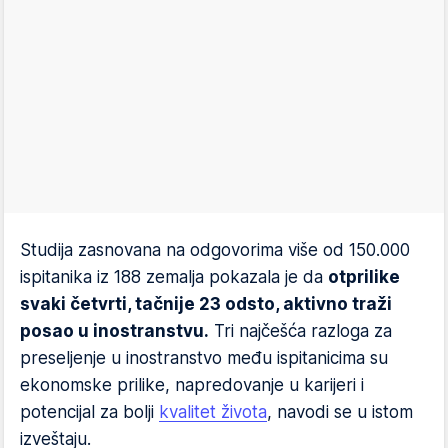
Studija zasnovana na odgovorima više od 150.000
ispitanika iz 188 zemalja pokazala je da
otprilike
svaki četvrti, tačnije 23 odsto, aktivno traži
posao u inostranstvu.
Tri najčešća razloga za
preseljenje u inostranstvo među ispitanicima su
ekonomske prilike, napredovanje u karijeri i
potencijal za bolji
kvalitet života
, navodi se u istom
izveštaju.