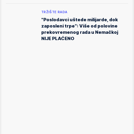
TRŽIŠTE RADA
"Poslodavci uštede milijarde, dok
zaposleni trpe": Više od polovine
prekovremenog rada u Nemačkoj
NIJE PLAĆENO