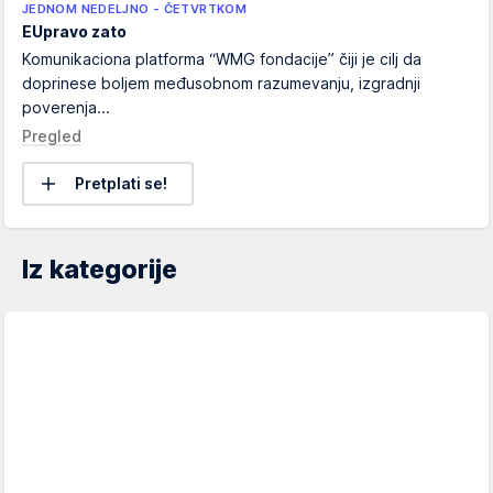
JEDNOM NEDELJNO - ČETVRTKOM
EUpravo zato
Komunikaciona platforma “WMG fondacije” čiji je cilj da
doprinese boljem međusobnom razumevanju, izgradnji
poverenja...
Pregled
Pretplati se!
Iz kategorije