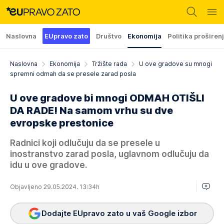
Naslovna
EUpravo zato
Društvo
Ekonomija
Politika proširen
Naslovna
Ekonomija
Tržište rada
U ove gradove su mnogi
spremni odmah da se presele zarad posla
U ove gradove bi mnogi ODMAH OTIŠLI
DA RADE! Na samom vrhu su dve
evropske prestonice
Radnici koji odlučuju da se presele u
inostranstvo zarad posla, uglavnom odlučuju da
idu u ove gradove.
Objavljeno 29.05.2024. 13:34h
Dodajte EUpravo zato u vaš Google izbor