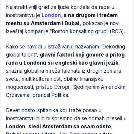
Najatraktivniji grad za ljude koji žele da rade u
inostranstvu je
London
, a na drugom i trećem
mestu su Amsterdam i Dubai,
pokazao je novi
izveštaj kompanije "Boston konsalting grup" (BCG).
Kako se navodi u istraživanju nazvanom "Dekoding
global talent",
glavni faktori koji govore u prilog
rada u Londonu su engleski kao glavni jezik
,
snažna globalna mreža talenata iz drugih zemalja
sveta, multikulturalnost, obilne finansijske
mogućnosti, pristup Evropi i Sjedinjenim Američkim
Državama, prenosi Politika.
Devet odsto ispitanika koji traže posao u
inostranstvu bilo bi spremno da se odmah preseli u
London
,
sledi Amsterdam sa osam odsto,