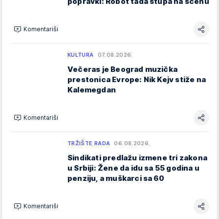
popravki: Robot tada stupa na scenu
Komentariši
KULTURA
07.08.2026.
Večeras je Beograd muzička
prestonica Evrope: Nik Kejv stiže na
Kalemegdan
Komentariši
TRŽIŠTE RADA
06.08.2026.
Sindikati predlažu izmene tri zakona
u Srbiji: Žene da idu sa 55 godina u
penziju, a muškarci sa 60
Komentariši