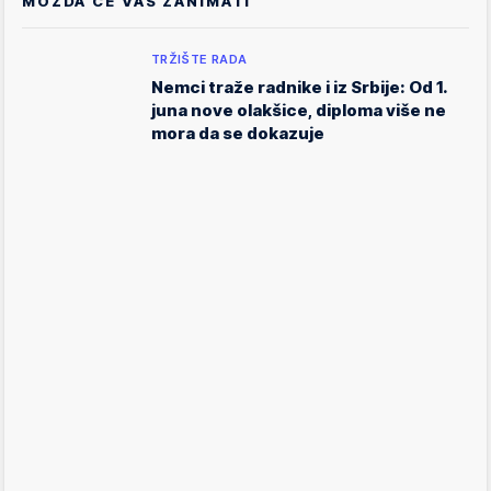
MOŽDA ĆE VAS ZANIMATI
TRŽIŠTE RADA
Nemci traže radnike i iz Srbije: Od 1.
juna nove olakšice, diploma više ne
mora da se dokazuje