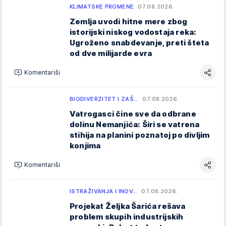
KLIMATSKE PROMENE
07.08.2026.
Zemlja uvodi hitne mere zbog
istorijski niskog vodostaja reka:
Ugroženo snabdevanje, preti šteta
od dve milijarde evra
Komentariši
BIODIVERZITET I ZAŠ…
07.08.2026.
Vatrogasci čine sve da odbrane
dolinu Nemanjića: Širi se vatrena
stihija na planini poznatoj po divljim
konjima
Komentariši
ISTRAŽIVANJA I INOV…
07.08.2026.
Projekat Željka Šarića rešava
problem skupih industrijskih