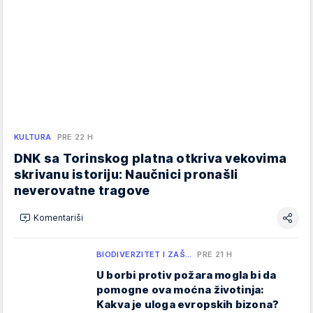
KULTURA
PRE 22 H
DNK sa Torinskog platna otkriva vekovima
skrivanu istoriju: Naučnici pronašli
neverovatne tragove
Komentariši
BIODIVERZITET I ZAŠ…
PRE 21 H
U borbi protiv požara mogla bi da
pomogne ova moćna životinja:
Kakva je uloga evropskih bizona?