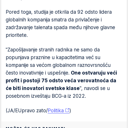
Pored toga, studija je otkrila da 92 odsto lidera
globalnih kompanija smatra da privlačenje i
zadržavanje talenata spada među njihove glavne
prioritete.
"Zapošljavanje stranih radnika ne samo da
popunjava praznine u kapacitetima već su
kompanije sa većom globalnom raznovrsnošću
često inovativnije i uspešnije.
One ostvaruju veći
profit i postoji 75 odsto veća verovatnoća da
će biti inovatori svetske klase
", navodi se u
posebnom izveštaju BCG-a iz 2022.
(JA/EUpravo zato/
Politika
)