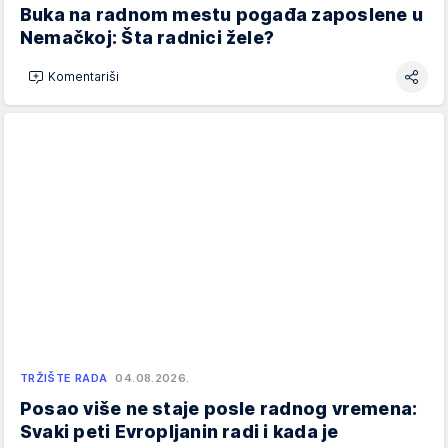
Buka na radnom mestu pogađa zaposlene u
Nemačkoj: Šta radnici žele?
Komentariši
TRŽIŠTE RADA
04.08.2026.
Posao više ne staje posle radnog vremena:
Svaki peti Evropljanin radi i kada je