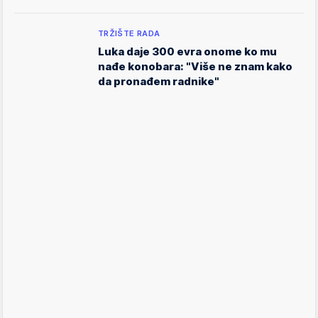
TRŽIŠTE RADA
Luka daje 300 evra onome ko mu
nađe konobara: "Više ne znam kako
da pronađem radnike"