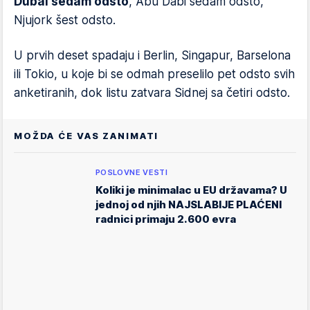
Dubai sedam odsto
, Abu Dabi sedam odsto,
Njujork šest odsto.
U prvih deset spadaju i Berlin, Singapur, Barselona
ili Tokio, u koje bi se odmah preselilo pet odsto svih
anketiranih, dok listu zatvara Sidnej sa četiri odsto.
MOŽDA ĆE VAS ZANIMATI
POSLOVNE VESTI
Koliki je minimalac u EU državama? U
jednoj od njih NAJSLABIJE PLAĆENI
radnici primaju 2.600 evra