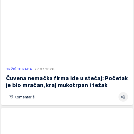
TRŽIŠTE RADA
27.07.2026.
Čuvena nemačka firma ide u stečaj: Početak
je bio mračan, kraj mukotrpan i težak
Komentariši