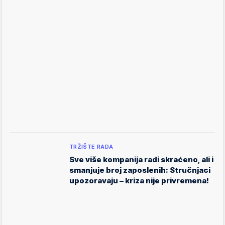
TRŽIŠTE RADA
Sve više kompanija radi skraćeno, ali i
smanjuje broj zaposlenih: Stručnjaci
upozoravaju – kriza nije privremena!