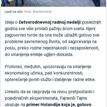
Ljudi na ulici
Foto: Shutterstock
Ideja o
četvorodnevnoj radnoj nedelji
poslednjih
godina sve više privlači pažnju širom sveta. Njeni
zagovornici tvrde da ona može ublažiti gotovo sve
probleme savremenog života, od sagorevanja na
poslu, preko rodne nejednakosti i nezaposlenosti,
do smanjenja emisije ugljen-dioksida.
Protivnici, međutim, upozoravaju na smanjenje
ekonomskog učinka, pad konkurentnosti,
opterećenje javnih službi i slabljenje radne etike.
Umesto da se raspravlja na nivou pretpostavki i
pojedinačnih eksperimenata, Fajnenšl Tajms
ukazuje na
primer Holandije koja je, gotovo