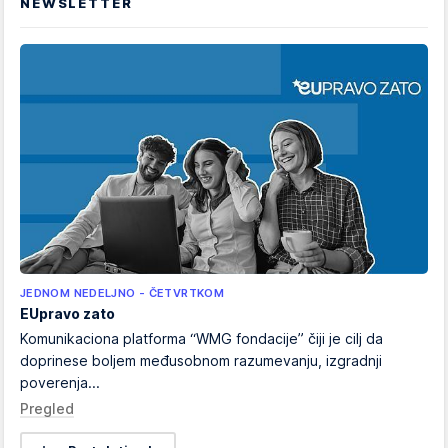
NEWSLETTER
JEDNOM NEDELJNO - ČETVRTKOM
EUpravo zato
Komunikaciona platforma “WMG fondacije” čiji je cilj da
doprinese boljem međusobnom razumevanju, izgradnji
poverenja...
Pregled