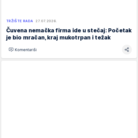
TRŽIŠTE RADA
27.07.2026.
Čuvena nemačka firma ide u stečaj: Početak
je bio mračan, kraj mukotrpan i težak
Komentariši