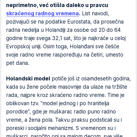
neprimetno, već otišla daleko u pravcu
skraćenog radnog vremena
.
List navodi,
pozivajući se na podatke Eurostata, da prosečna
radna nedelja u Holandiji za osobe od 20 do 64
godine traje svega 32,1 sat, što je najkraće u celoj
Evropskoj uniji. Osim toga, Holanđani sve češće
svoje radno vreme raspoređuju na četiri, umesto
pet dana.
Holandski model
potiče još iz osamdesetih godina,
kada su žene počele masovnije da ulaze na tržište
rada, najpre kroz skraćeno radno vreme. Time je
oblikovan tzv. "model jednog i po hranitelja
porodice", gde je muškarac radio puno radno
vreme, a žena pola. Takvu praksu podsticali su i
poreski i socijalni mehanizmi. S vremenom su i
muškarci, naročito oni sa malom decom, sve više