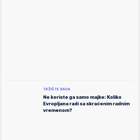
TRŽIŠTE RADA
Ne koriste ga samo majke: Koliko
Evropljana radi sa skraćenim radnim
vremenom?