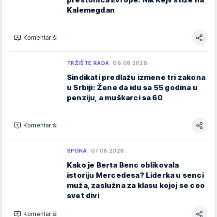
Kalemegdan
Komentariši
TRŽIŠTE RADA
06.08.2026.
Sindikati predlažu izmene tri zakona
u Srbiji: Žene da idu sa 55 godina u
penziju, a muškarci sa 60
Komentariši
SPONA
07.08.2026.
Kako je Berta Benc oblikovala
istoriju Mercedesa? Liderka u senci
muža, zaslužna za klasu kojoj se ceo
svet divi
Komentariši