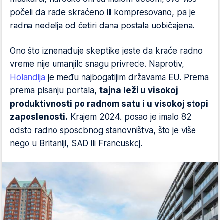
počeli da rade skraćeno ili kompresovano, pa je
radna nedelja od četiri dana postala uobičajena.
Ono što iznenađuje skeptike jeste da kraće radno
vreme nije umanjilo snagu privrede. Naprotiv,
Holandija
je među najbogatijim državama EU. Prema
prema pisanju portala,
tajna leži u visokoj
produktivnosti po radnom satu i u visokoj stopi
zaposlenosti.
Krajem 2024. posao je imalo 82
odsto radno sposobnog stanovništva, što je više
nego u Britaniji, SAD ili Francuskoj.