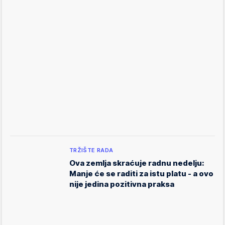
TRŽIŠTE RADA
Ova zemlja skraćuje radnu nedelju:
Manje će se raditi za istu platu - a ovo
nije jedina pozitivna praksa