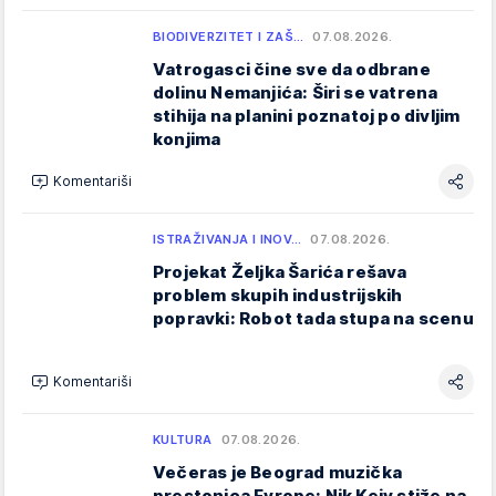
BIODIVERZITET I ZAŠ…
07.08.2026.
Vatrogasci čine sve da odbrane
dolinu Nemanjića: Širi se vatrena
stihija na planini poznatoj po divljim
konjima
Komentariši
ISTRAŽIVANJA I INOV…
07.08.2026.
Projekat Željka Šarića rešava
problem skupih industrijskih
popravki: Robot tada stupa na scenu
Komentariši
KULTURA
07.08.2026.
Večeras je Beograd muzička
prestonica Evrope: Nik Kejv stiže na