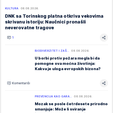
KULTURA
08.08.2026.
DNK sa Torinskog platna otkriva vekovima
skrivanu istoriju: Naučnici pronašli
neverovatne tragove
1
BIODIVERZITET I ZAŠ…
08.08.2026.
U borbi protiv požara mogla bi da
pomogne ova moćna životinja:
Kakva je uloga evropskih bizona?
Komentariši
PREVENCIJA KAO GARA…
08.08.2026.
Mozak se posle četrdesete prirodno
smanjuje: Može li sviranje