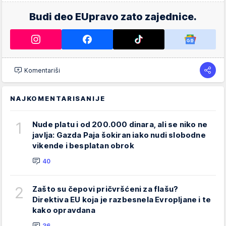
Budi deo EUpravo zato zajednice.
Komentariši
NAJKOMENTARISANIJE
1
Nude platu i od 200.000 dinara, ali se niko ne
javlja: Gazda Paja šokiran iako nudi slobodne
vikende i besplatan obrok
40
2
Zašto su čepovi pričvršćeni za flašu?
Direktiva EU koja je razbesnela Evropljane i te
kako opravdana
36