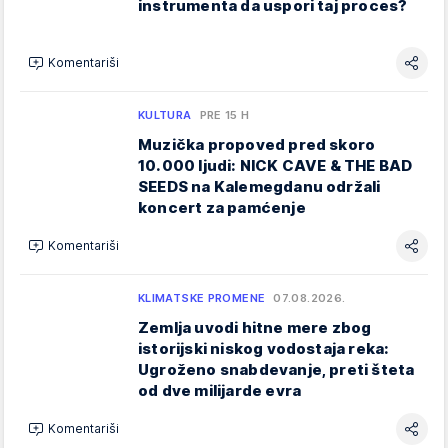
instrumenta da uspori taj proces?
Komentariši
KULTURA
PRE 15 H
Muzička propoved pred skoro
10.000 ljudi: NICK CAVE & THE BAD
SEEDS na Kalemegdanu održali
koncert za pamćenje
Komentariši
KLIMATSKE PROMENE
07.08.2026.
Zemlja uvodi hitne mere zbog
istorijski niskog vodostaja reka:
Ugroženo snabdevanje, preti šteta
od dve milijarde evra
Komentariši