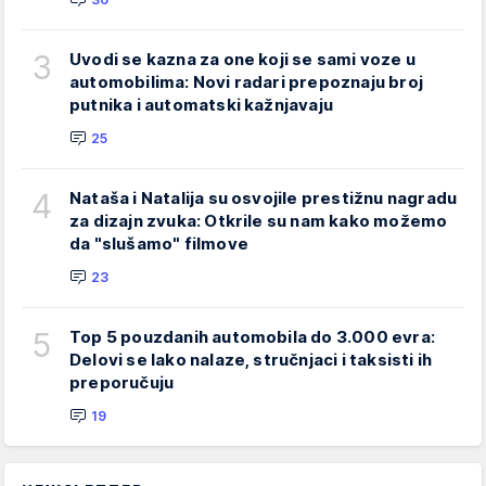
3
Uvodi se kazna za one koji se sami voze u
automobilima: Novi radari prepoznaju broj
putnika i automatski kažnjavaju
25
4
Nataša i Natalija su osvojile prestižnu nagradu
za dizajn zvuka: Otkrile su nam kako možemo
da "slušamo" filmove
23
5
Top 5 pouzdanih automobila do 3.000 evra:
Delovi se lako nalaze, stručnjaci i taksisti ih
preporučuju
19