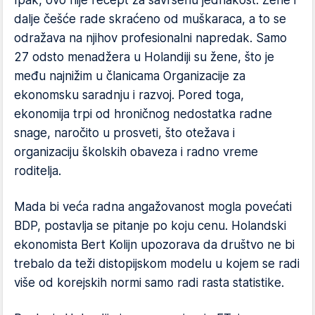
Ipak, ovo nije recept za savršenu jednakost. Žene i
dalje češće rade skraćeno od muškaraca, a to se
odražava na njihov profesionalni napredak. Samo
27 odsto menadžera u Holandiji su žene, što je
među najnižim u članicama Organizacije za
ekonomsku saradnju i razvoj. Pored toga,
ekonomija trpi od hroničnog nedostatka radne
snage, naročito u prosveti, što otežava i
organizaciju školskih obaveza i radno vreme
roditelja.
Mada bi veća radna angažovanost mogla povećati
BDP, postavlja se pitanje po koju cenu. Holandski
ekonomista Bert Kolijn upozorava da društvo ne bi
trebalo da teži distopijskom modelu u kojem se radi
više od korejskih normi samo radi rasta statistike.