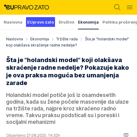
Naslovna
EUpravo zato
Društvo
Ekonomija
Politika proširen
Naslovna
Ekonomija
Tržište rada
Šta je “holandski model”
koji olakšava skraćenje radne nedelje?
Šta je "holandski model" koji olakšava
skraćenje radne nedelje? Pokazuje kako
je ova praksa moguća bez umanjenja
zarade
Holandski model potiče još iz osamdesetih
godina, kada su žene počele masovnije da ulaze
na tržište rada, najpre kroz skraćeno radno
vreme. Takvu praksu podsticali su i poreski i
socijalni mehanizmi
Objavljeno 27.08.2025. 14:32h