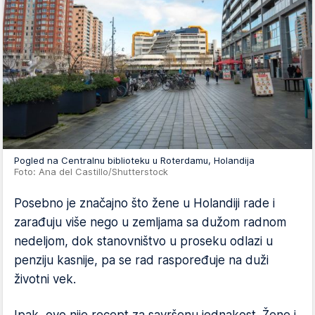
Pogled na Centralnu biblioteku u Roterdamu, Holandija
Foto: Ana del Castillo/Shutterstock
Posebno je značajno što žene u Holandiji rade i
zarađuju više nego u zemljama sa dužom radnom
nedeljom, dok stanovništvo u proseku odlazi u
penziju kasnije, pa se rad raspoređuje na duži
životni vek.