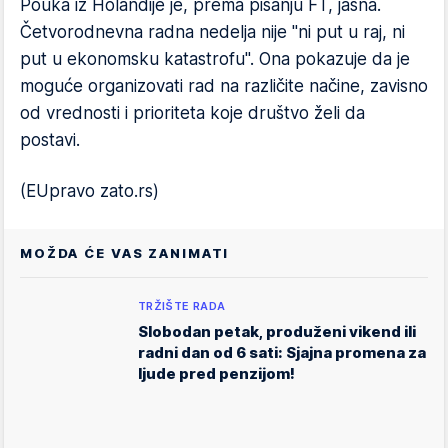
Pouka iz Holandije je, prema pisanju FT, jasna.
Četvorodnevna radna nedelja nije "ni put u raj, ni
put u ekonomsku katastrofu". Ona pokazuje da je
moguće organizovati rad na različite načine, zavisno
od vrednosti i prioriteta koje društvo želi da
postavi.
(EUpravo zato.rs)
MOŽDA ĆE VAS ZANIMATI
TRŽIŠTE RADA
Slobodan petak, produženi vikend ili
radni dan od 6 sati: Sjajna promena za
ljude pred penzijom!