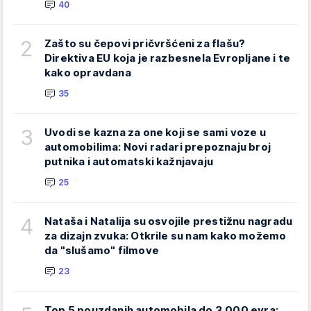
40
2
Zašto su čepovi pričvršćeni za flašu?
Direktiva EU koja je razbesnela Evropljane i te
kako opravdana
35
3
Uvodi se kazna za one koji se sami voze u
automobilima: Novi radari prepoznaju broj
putnika i automatski kažnjavaju
25
4
Nataša i Natalija su osvojile prestižnu nagradu
za dizajn zvuka: Otkrile su nam kako možemo
da "slušamo" filmove
23
Top 5 pouzdanih automobila do 3.000 evra: