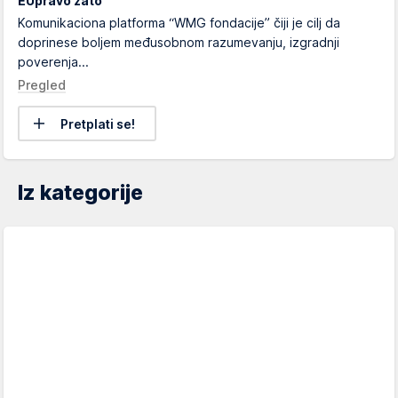
EUpravo zato
Komunikaciona platforma “WMG fondacije” čiji je cilj da
doprinese boljem međusobnom razumevanju, izgradnji
poverenja...
Pregled
Pretplati se!
Iz kategorije