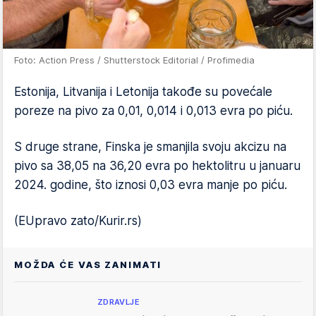
Foto: Action Press / Shutterstock Editorial / Profimedia
Estonija, Litvanija i Letonija takođe su povećale
poreze na pivo za 0,01, 0,014 i 0,013 evra po piću.
S druge strane, Finska je smanjila svoju akcizu na
pivo sa 38,05 na 36,20 evra po hektolitru u januaru
2024. godine, što iznosi 0,03 evra manje po piću.
(EUpravo zato/Kurir.rs)
MOŽDA ĆE VAS ZANIMATI
ZDRAVLJE