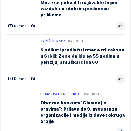
Može se pohvaliti najkvalitetnijim
vazduhom i dobrim poslovnim
prilikama
Komentariši
TRŽIŠTE RADA
PRE 10 H
Sindikati predlažu izmene tri zakona
u Srbiji: Žene da idu sa 55 godina u
penziju, a muškarci sa 60
Komentariši
DEMOKRATIJA I LJUDS…
PRE 10 H
Otvoren konkurs "Glas(no) o
pravima": Prijave do 9. avgusta za
organizacije i medije iz devet okruga
Srbije