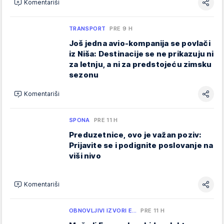
Komentariši
TRANSPORT
PRE 9 H
Još jedna avio-kompanija se povlači
iz Niša: Destinacije se ne prikazuju ni
za letnju, a ni za predstojeću zimsku
sezonu
Komentariši
SPONA
PRE 11 H
Preduzetnice, ovo je važan poziv:
Prijavite se i podignite poslovanje na
viši nivo
Komentariši
OBNOVLJIVI IZVORI E…
PRE 11 H