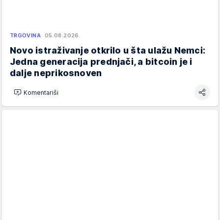
TRGOVINA
05.08.2026.
Novo istraživanje otkrilo u šta ulažu Nemci:
Jedna generacija prednjači, a bitcoin je i
dalje neprikosnoven
Komentariši