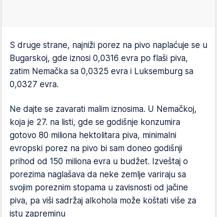
S druge strane, najniži porez na pivo naplaćuje se u
Bugarskoj, gde iznosi 0,0316 evra po flaši piva,
zatim Nemačka sa 0,0325 evra i Luksemburg sa
0,0327 evra.
Ne dajte se zavarati malim iznosima. U Nemačkoj,
koja je 27. na listi, gde se godišnje konzumira
gotovo 80 miliona hektolitara piva, minimalni
evropski porez na pivo bi sam doneo godišnji
prihod od 150 miliona evra u budžet. Izveštaj o
porezima naglašava da neke zemlje variraju sa
svojim poreznim stopama u zavisnosti od jačine
piva, pa viši sadržaj alkohola može koštati više za
istu zapreminu