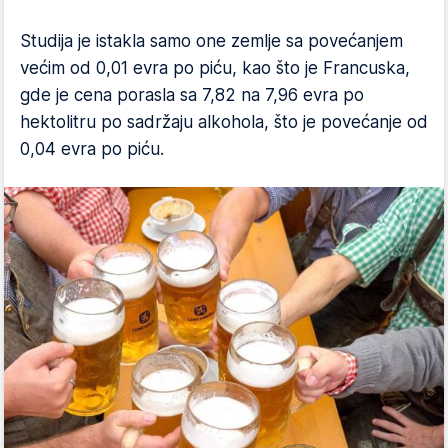
Studija je istakla samo one zemlje sa povećanjem
većim od 0,01 evra po piću, kao što je Francuska,
gde je cena porasla sa 7,82 na 7,96 evra po
hektolitru po sadržaju alkohola, što je povećanje od
0,04 evra po piću.