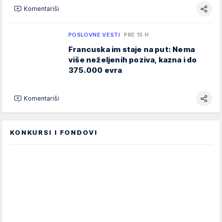
Komentariši
POSLOVNE VESTI
PRE 15 H
Francuska im staje na put: Nema
više neželjenih poziva, kazna i do
375.000 evra
Komentariši
KONKURSI I FONDOVI