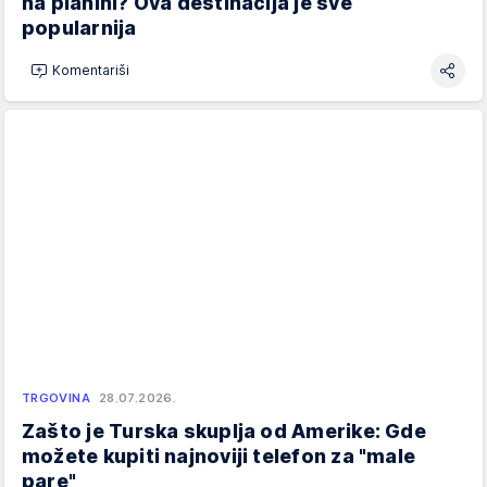
na planini? Ova destinacija je sve
popularnija
Komentariši
TRGOVINA
28.07.2026.
Zašto je Turska skuplja od Amerike: Gde
možete kupiti najnoviji telefon za "male
pare"