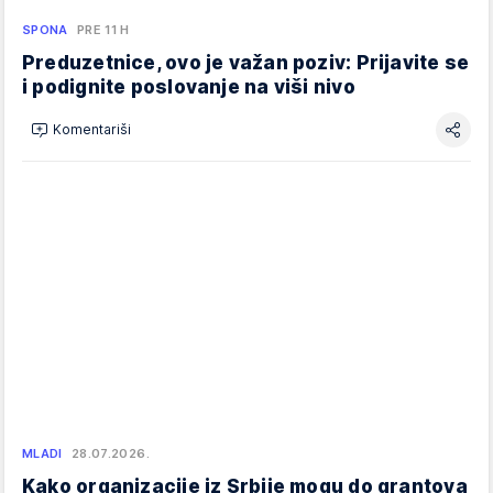
SPONA
PRE 11 H
Preduzetnice, ovo je važan poziv: Prijavite se
i podignite poslovanje na viši nivo
Komentariši
MLADI
28.07.2026.
Kako organizacije iz Srbije mogu do grantova