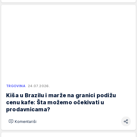
TRGOVINA
24.07.2026.
Kiša u Brazilu i marže na granici podižu
cenu kafe: Šta možemo očekivati u
prodavnicama?
Komentariši