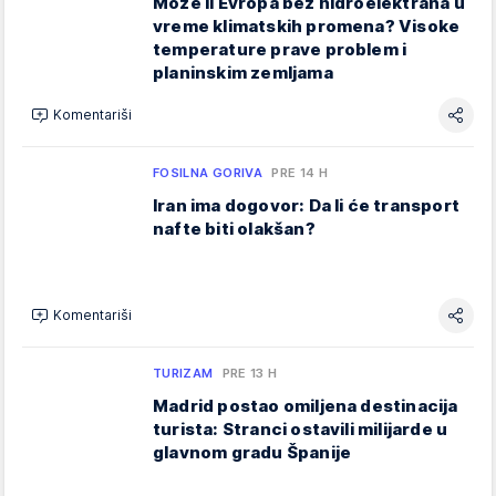
Može li Evropa bez hidroelektrana u
vreme klimatskih promena? Visoke
temperature prave problem i
planinskim zemljama
Komentariši
FOSILNA GORIVA
PRE 14 H
Iran ima dogovor: Da li će transport
nafte biti olakšan?
Komentariši
TURIZAM
PRE 13 H
Madrid postao omiljena destinacija
turista: Stranci ostavili milijarde u
glavnom gradu Španije