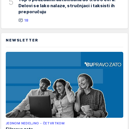
5
Delovi se lako nalaze, stručnjaci i taksisti ih
preporučuju
18
NEWSLETTER
JEDNOM NEDELJNO - ČETVRTKOM