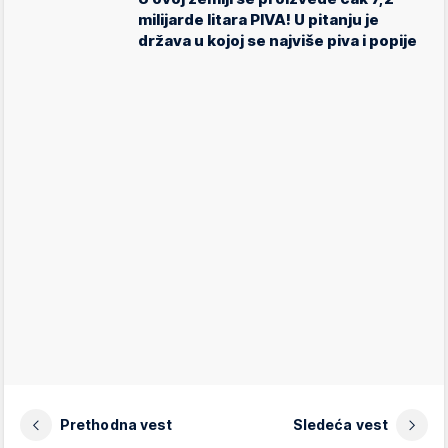
milijarde litara PIVA! U pitanju je
država u kojoj se najviše piva i popije
Prethodna vest
Sledeća vest