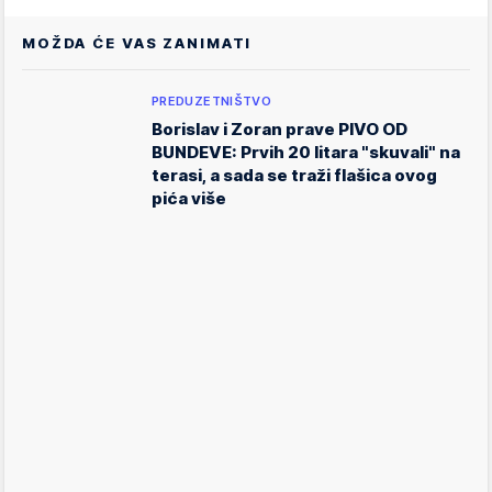
MOŽDA ĆE VAS ZANIMATI
PREDUZETNIŠTVO
Borislav i Zoran prave PIVO OD
BUNDEVE: Prvih 20 litara "skuvali" na
terasi, a sada se traži flašica ovog
pića više