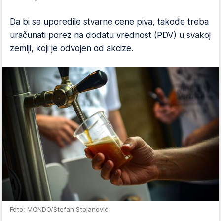
Da bi se uporedile stvarne cene piva, takođe treba
uračunati porez na dodatu vrednost (PDV) u svakoj
zemlji, koji je odvojen od akcize.
Foto: MONDO/Stefan Stojanović