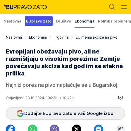
Naslovna
EUpravo zato
Društvo
Ekonomija
Politika proširen
Naslovna
Ekonomija
Trgovina
EU menja akcize na pivo
Evropljani obožavaju pivo, ali ne
razmišljaju o visokim porezima: Zemlje
povećavaju akcize kad god im se stekne
prilika
Najniži porez na pivo naplaćuje se u Bugarskoj.
Objavljeno 23.10.2024. 10:23h
→ 10:42h
Dodajte EUpravo zato u vaš Google izbor