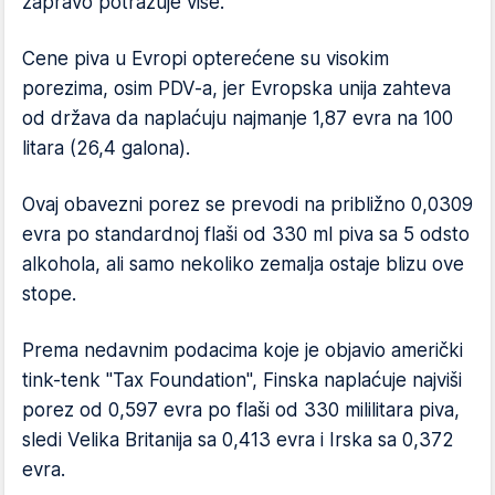
zapravo potražuje više.
Cene piva u Evropi opterećene su visokim
porezima, osim PDV-a, jer Evropska unija zahteva
od država da naplaćuju najmanje 1,87 evra na 100
litara (26,4 galona).
Ovaj obavezni porez se prevodi na približno 0,0309
evra po standardnoj flaši od 330 ml piva sa 5 odsto
alkohola, ali samo nekoliko zemalja ostaje blizu ove
stope.
Prema nedavnim podacima koje je objavio američki
tink-tenk "Tax Foundation", Finska naplaćuje najviši
porez od 0,597 evra po flaši od 330 mililitara piva,
sledi Velika Britanija sa 0,413 evra i Irska sa 0,372
evra.