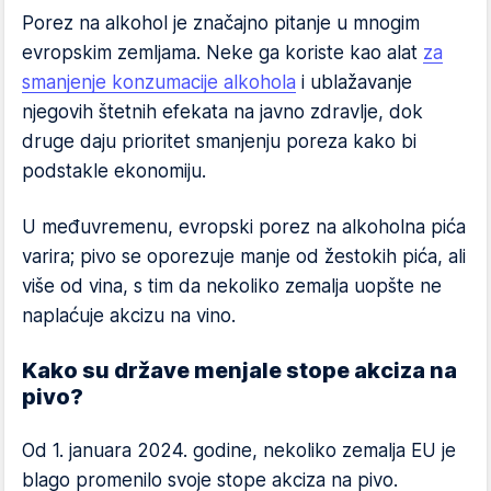
Porez na alkohol je značajno pitanje u mnogim
evropskim zemljama. Neke ga koriste kao alat
za
smanjenje konzumacije alkohola
i ublažavanje
njegovih štetnih efekata na javno zdravlje, dok
druge daju prioritet smanjenju poreza kako bi
podstakle ekonomiju.
U međuvremenu, evropski porez na alkoholna pića
varira; pivo se oporezuje manje od žestokih pića, ali
više od vina, s tim da nekoliko zemalja uopšte ne
naplaćuje akcizu na vino.
Kako su države menjale stope akciza na
pivo?
Od 1. januara 2024. godine, nekoliko zemalja EU je
blago promenilo svoje stope akciza na pivo.