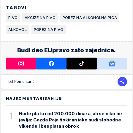
TAGOVI
PIVO
AKCIZE NA PIVO
POREZ NA ALKOHOLNA PIĆA
ALKOHOL
POREZ NA PIVO
Budi deo EUpravo zato zajednice.
Komentariši
NAJKOMENTARISANIJE
1
Nude platu i od 200.000 dinara, ali se niko ne
javlja: Gazda Paja šokiran iako nudi slobodne
vikende i besplatan obrok