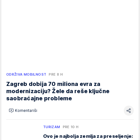
ODRŽIVA MOBILNOST
PRE 8 H
Zagreb dobija 70 miliona evra za
modernizaciju? Žele da reše ključne
saobraćajne probleme
Komentariši
TURIZAM
PRE 10 H
Ovo je najbolja zemlja za preseljenje: