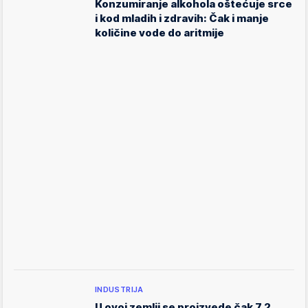
Konzumiranje alkohola oštećuje srce
i kod mladih i zdravih: Čak i manje
količine vode do aritmije
INDUSTRIJA
U ovoj zemlji se proizvede čak 7,2