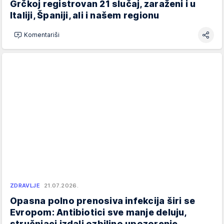
Grčkoj registrovan 21 slučaj, zaraženi i u
Italiji, Španiji, ali i našem regionu
Komentariši
ZDRAVLJE
21.07.2026.
Opasna polno prenosiva infekcija širi se
Evropom: Antibiotici sve manje deluju,
stručnjaci izdali ozbiljno upozorenje