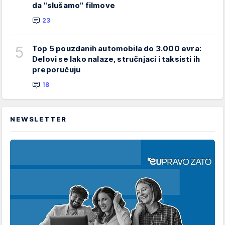
da "slušamo" filmove
23
5
Top 5 pouzdanih automobila do 3.000 evra:
Delovi se lako nalaze, stručnjaci i taksisti ih
preporučuju
18
NEWSLETTER