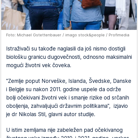
Foto: Michael Gstettenbauer / imago stock&people / Profimedia
Istraživači su takođe naglasili da još nismo dostigli
biološku granicu dugovečnosti, odnosno maksimalni
mogući životni vek čoveka.
"Zemlje poput Norveške, Islanda, Švedske, Danske
i Belgije su nakon 2011. godine uspele da održe
bolji očekivani životni vek i smanje rizike od srčanih
oboljenja, zahvaljujući državnim politikama", izjavio
je dr Nikolas Stil, glavni autor studije.
U istim zemljama nije zabeležen pad očekivanog