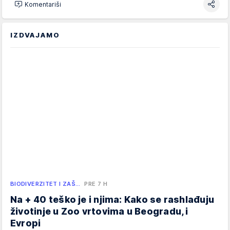
Komentariši
IZDVAJAMO
BIODIVERZITET I ZAŠ…
PRE 7 H
Na + 40 teško je i njima: Kako se rashlađuju
životinje u Zoo vrtovima u Beogradu, i
Evropi