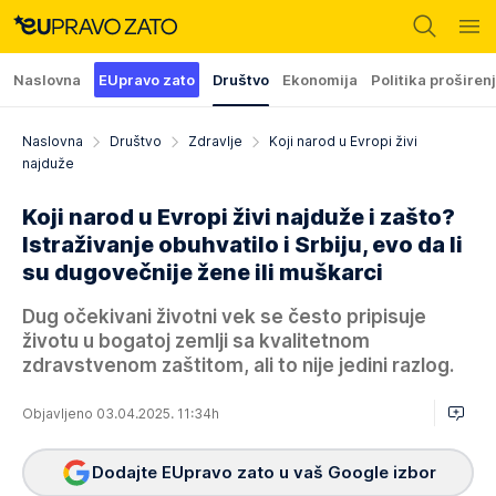
Naslovna
EUpravo zato
Društvo
Ekonomija
Politika proširen
Naslovna
Društvo
Zdravlje
Koji narod u Evropi živi
najduže
Koji narod u Evropi živi najduže i zašto?
Istraživanje obuhvatilo i Srbiju, evo da li
su dugovečnije žene ili muškarci
Dug očekivani životni vek se često pripisuje
životu u bogatoj zemlji sa kvalitetnom
zdravstvenom zaštitom, ali to nije jedini razlog.
Objavljeno 03.04.2025. 11:34h
Dodajte EUpravo zato u vaš Google izbor