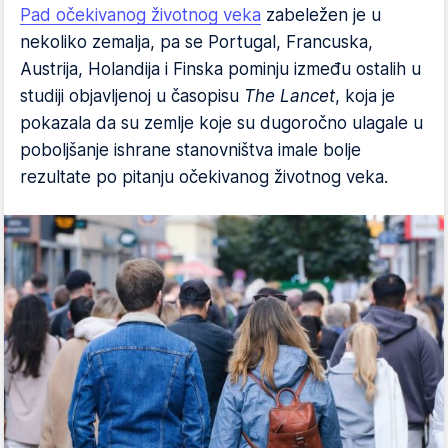
Pad očekivanog životnog veka
zabeležen je u
nekoliko zemalja, pa se Portugal, Francuska,
Austrija, Holandija i Finska pominju između ostalih u
studiji objavljenoj u časopisu
The Lancet
, koja je
pokazala da su zemlje koje su dugoročno ulagale u
poboljšanje ishrane stanovništva imale bolje
rezultate po pitanju očekivanog životnog veka.