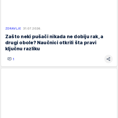
ZDRAVLJE
31.07.2026.
Zašto neki pušači nikada ne dobiju rak, a
drugi obole? Naučnici otkrili šta pravi
ključnu razliku
1