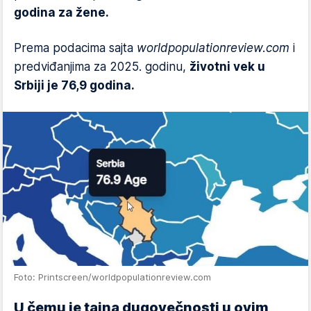
godina za žene.
Prema podacima sajta
worldpopulationreview.com
i
predviđanjima za 2025. godinu,
životni vek u
Srbiji je 76,9 godina.
Foto: Printscreen/worldpopulationreview.com
U čemu je tajna dugovečnosti u ovim