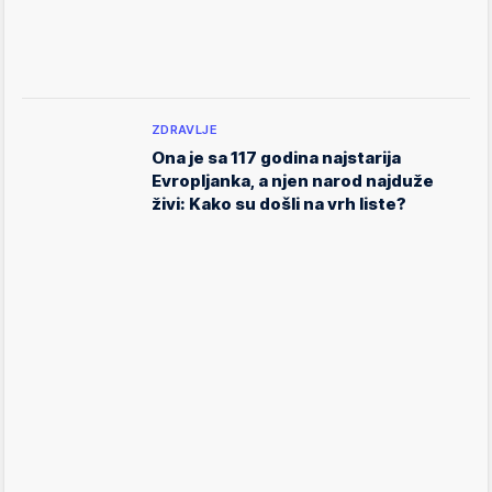
ZDRAVLJE
Ona je sa 117 godina najstarija
Evropljanka, a njen narod najduže
živi: Kako su došli na vrh liste?