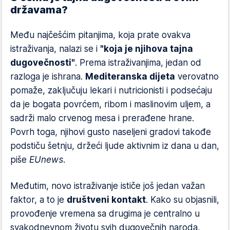
državama?
Među najčešćim pitanjima, koja prate ovakva
istraživanja, nalazi se i
"koja je njihova tajna
dugovečnosti"
. Prema istraživanjima, jedan od
razloga je ishrana.
Mediteranska dijeta
verovatno
pomaže, zaključuju lekari i nutricionisti i podsećaju
da je bogata povrćem, ribom i maslinovim uljem, a
sadrži malo crvenog mesa i prerađene hrane.
Povrh toga, njihovi gusto naseljeni gradovi takođe
podstiču šetnju, držeći ljude aktivnim iz dana u dan,
piše
EUnews
.
Međutim, novo istraživanje ističe još jedan važan
faktor, a to je
društveni kontakt
. Kako su objasnili,
provođenje vremena sa drugima je centralno u
svakodnevnom životu svih dugovečnih naroda,