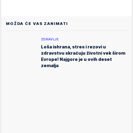
MOŽDA ĆE VAS ZANIMATI
ZDRAVLJE
Loša ishrana, stres i rezovi u
zdravstvu skraćuju životni vek širom
Evrope! Najgore je u ovih deset
zemalja