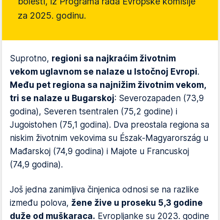
bolesti, iz Programa rada Evropske komisije
za 2025. godinu.
Suprotno,
regioni sa najkraćim životnim
vekom uglavnom se nalaze u Istočnoj Evropi
.
Među pet regiona sa najnižim životnim vekom,
tri se nalaze u Bugarskoj
: Severozapaden (73,9
godina), Severen tsentralen (75,2 godine) i
Jugoistohen (75,1 godina). Dva preostala regiona sa
niskim životnim vekovima su Észak-Magyarország u
Mađarskoj (74,9 godina) i Majote u Francuskoj
(74,9 godina).
Još jedna zanimljiva činjenica odnosi se na razlike
između polova,
žene žive u proseku 5,3 godine
duže od muškaraca.
Evropljanke su 2023. godine