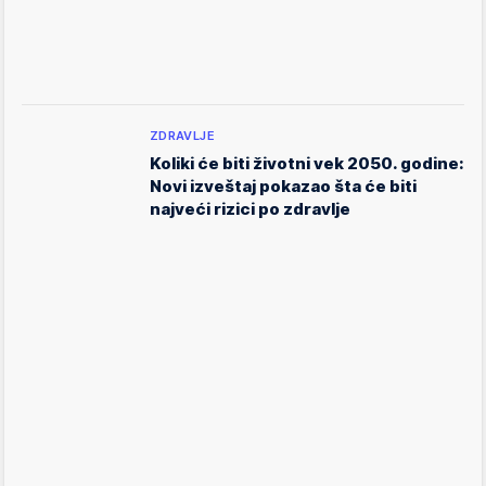
ZDRAVLJE
Koliki će biti životni vek 2050. godine:
Novi izveštaj pokazao šta će biti
najveći rizici po zdravlje