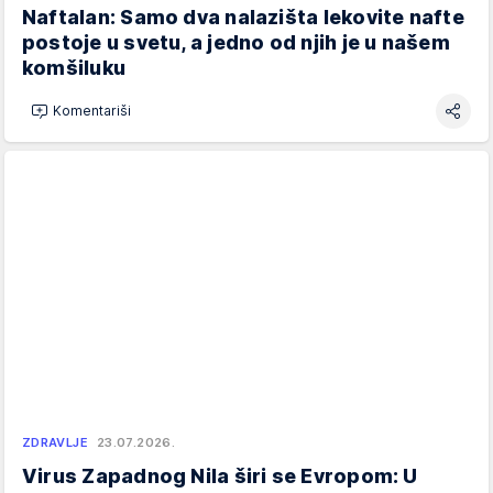
Naftalan: Samo dva nalazišta lekovite nafte
postoje u svetu, a jedno od njih je u našem
komšiluku
Komentariši
ZDRAVLJE
23.07.2026.
Virus Zapadnog Nila širi se Evropom: U