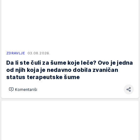
ZDRAVLJE
03.08.2026.
Da li ste čuli za šume koje leče? Ovo je jedna
od njih koja je nedavno dobila zvaničan
status terapeutske šume
Komentariši