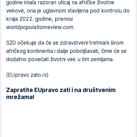
godine imala razoran uticaj na afričke životne
vekove, ona je uglavnom stavljena pod kontrolu do
kraja 2022. godine, prenosi
worldpopulationreview.com
.
SZO očekuje da će se zdravstveni tretmani širom
afričkog kontinenta i dalje poboljšavati, čime će se
dodatno povećati životni vek u tim zemljama.
(EUpravo zato.rs)
Zapratite EUpravo zati i na društvenim
mrežama!