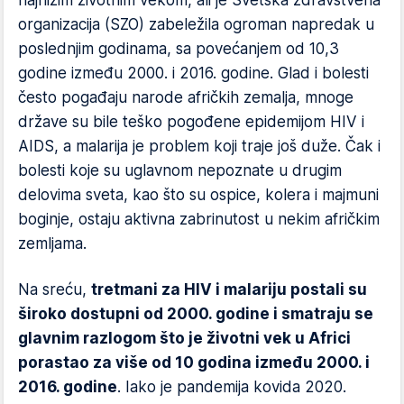
organizacija (SZO) zabeležila ogroman napredak u
poslednjim godinama, sa povećanjem od 10,3
godine između 2000. i 2016. godine. Glad i bolesti
često pogađaju narode afričkih zemalja, mnoge
države su bile teško pogođene epidemijom HIV i
AIDS, a malarija je problem koji traje još duže. Čak i
bolesti koje su uglavnom nepoznate u drugim
delovima sveta, kao što su ospice, kolera i majmuni
boginje, ostaju aktivna zabrinutost u nekim afričkim
zemljama.
Na sreću,
tretmani za HIV i malariju postali su
široko dostupni od 2000. godine i smatraju se
glavnim razlogom što je životni vek u Africi
porastao za više od 10 godina između 2000. i
2016. godine
. Iako je pandemija kovida 2020.