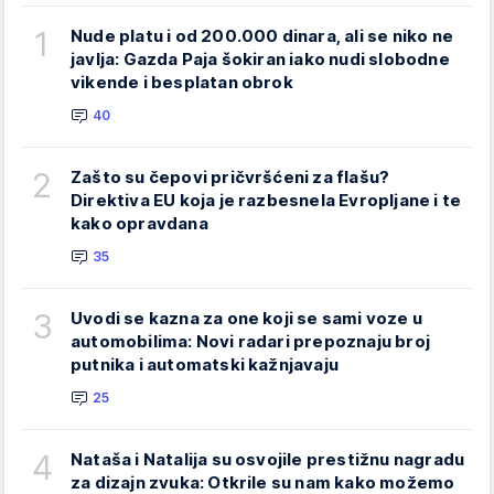
1
Nude platu i od 200.000 dinara, ali se niko ne
javlja: Gazda Paja šokiran iako nudi slobodne
vikende i besplatan obrok
40
2
Zašto su čepovi pričvršćeni za flašu?
Direktiva EU koja je razbesnela Evropljane i te
kako opravdana
35
3
Uvodi se kazna za one koji se sami voze u
automobilima: Novi radari prepoznaju broj
putnika i automatski kažnjavaju
25
4
Nataša i Natalija su osvojile prestižnu nagradu
za dizajn zvuka: Otkrile su nam kako možemo