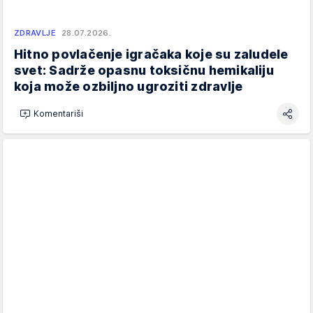
ZDRAVLJE
28.07.2026.
Hitno povlačenje igračaka koje su zaludele
svet: Sadrže opasnu toksičnu hemikaliju
koja može ozbiljno ugroziti zdravlje
Komentariši