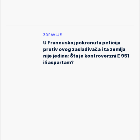
ZDRAVLJE
U Francuskoj pokrenuta peticija
protiv ovog zaslađivača i ta zemlja
nije jedina: Šta je kontroverzni E 951
ili aspartam?