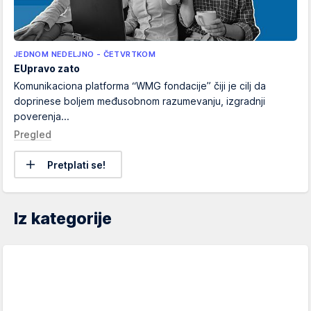
JEDNOM NEDELJNO - ČETVRTKOM
EUpravo zato
Komunikaciona platforma “WMG fondacije” čiji je cilj da
doprinese boljem međusobnom razumevanju, izgradnji
poverenja...
Pregled
Pretplati se!
Iz kategorije