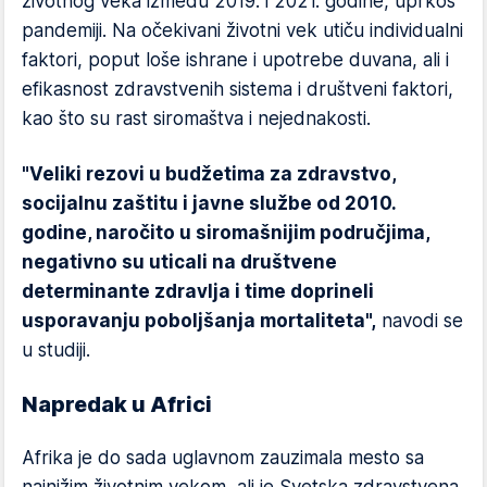
životnog veka između 2019. i 2021. godine, uprkos
pandemiji. Na očekivani životni vek utiču individualni
faktori, poput loše ishrane i upotrebe duvana, ali i
efikasnost zdravstvenih sistema i društveni faktori,
kao što su rast siromaštva i nejednakosti.
"Veliki rezovi u budžetima za zdravstvo,
socijalnu zaštitu i javne službe od 2010.
godine, naročito u siromašnijim područjima,
negativno su uticali na društvene
determinante zdravlja i time doprineli
usporavanju poboljšanja mortaliteta",
navodi se
u studiji.
Napredak u Africi
Afrika je do sada uglavnom zauzimala mesto sa
najnižim životnim vekom, ali je Svetska zdravstvena