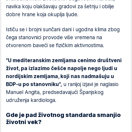
navika koju olakšavaju gradovi za šetnju i obilje
dobre hrane koja okuplja ljude.
Ističu se i brojni sunčani dani i ugodna klima zbog
čega stanovnici provode više vremena na
otvorenom baveći se fizičkim aktivnostima.
"U mediteranskim zemljama cenimo društveni
život, pa izlazimo češće napolje nego ljudi u
nordijskim zemljama, koji nas nadmašuju u
BDP-u po stanovniku",
u ranijoj izjavi je naglasio
Manuel Angita, predsedavajući Španjskog
udruženja kardiologa.
Gde je pad životnog standarda smanjio
životni vek?