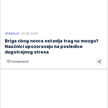
ZDRAVLJE
02.08.2026.
Briga zbog novca ostavlja trag na mozgu?
Naučnici upozoravaju na posledice
dugotrajnog stresa
Komentariši