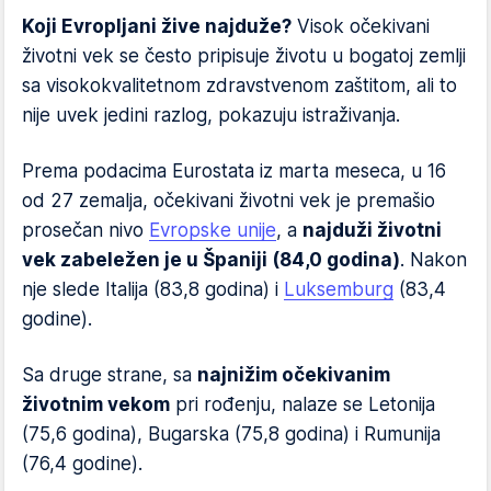
Koji Evropljani žive najduže?
Visok očekivani
životni vek se često pripisuje životu u bogatoj zemlji
sa visokokvalitetnom zdravstvenom zaštitom, ali to
nije uvek jedini razlog, pokazuju istraživanja.
Prema podacima Eurostata iz marta meseca, u 16
od 27 zemalja, očekivani životni vek je premašio
prosečan nivo
Evropske unije
, a
najduži životni
vek zabeležen je u Španiji (84,0 godina)
. Nakon
nje slede Italija (83,8 godina) i
Luksemburg
(83,4
godine).
Sa druge strane, sa
najnižim očekivanim
životnim vekom
pri rođenju, nalaze se Letonija
(75,6 godina), Bugarska (75,8 godina) i Rumunija
(76,4 godine).