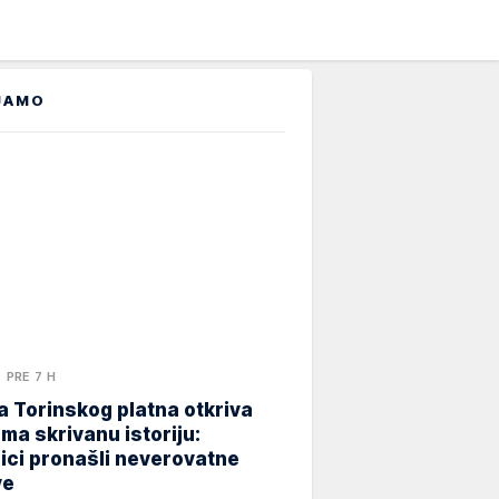
JAMO
PRE 7 H
 Torinskog platna otkriva
ma skrivanu istoriju:
ici pronašli neverovatne
ve