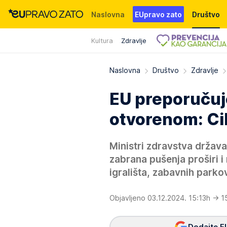
Naslovna
EUpravo zato
Društvo
Kultura
Zdravlje
Događaji
News
WMG fondacija
Naslovna
Društvo
Zdravlje
EU preporučuj
otvorenom: Cil
Ministri zdravstva država
zabrana pušenja proširi 
igrališta, zabavnih parkov
Objavljeno 03.12.2024. 15:13h
→ 1
Dodajte E