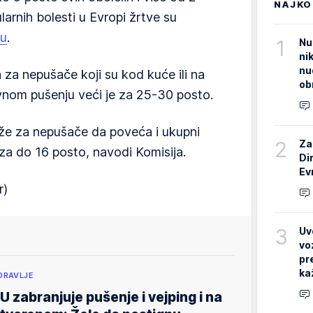
NAJKO
arnih bolesti u Evropi žrtve su
ju
.
1
Nu
ni
nu
a za nepušače koji su kod kuće ili na
ob
vnom pušenju veći je za 25-30 posto.
že za nepušače da poveća i ukupni
2
Za
za do 16 posto, navodi Komisija.
Di
Ev
r)
3
Uv
vo
pr
ka
DRAVLJE
U zabranjuje pušenje i vejping i na