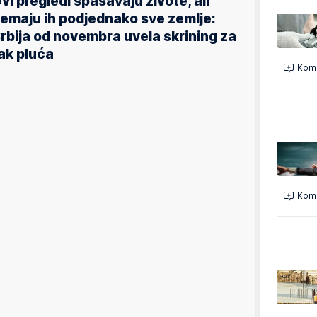
vi pregledi spasavaju živote, ali
emaju ih podjednako sve zemlje:
rbija od novembra uvela skrining za
ak pluća
Kome
Kome