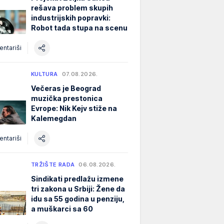
rešava problem skupih
industrijskih popravki:
Robot tada stupa na scenu
ntariši
KULTURA
07.08.2026.
Večeras je Beograd
muzička prestonica
Evrope: Nik Kejv stiže na
Kalemegdan
ntariši
TRŽIŠTE RADA
06.08.2026.
Sindikati predlažu izmene
tri zakona u Srbiji: Žene da
idu sa 55 godina u penziju,
a muškarci sa 60