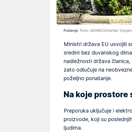
Pušenje
Foto: MONDO/Stefan Stojan
Ministri država EU usvojili 
sredini bez duvanskog dima 
nadležnosti država članica
zato odlučuje na neobvezne
poželjno ponašanje.
Na koje prostore
Preporuka uključuje i elekt
proizvode, koji su poslednj
ljudima.