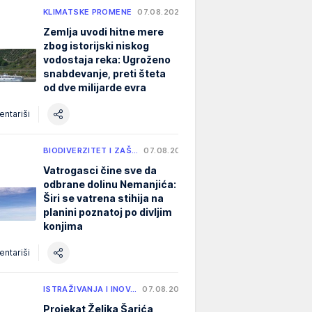
KLIMATSKE PROMENE
07.08.2026.
Zemlja uvodi hitne mere
zbog istorijski niskog
vodostaja reka: Ugroženo
snabdevanje, preti šteta
od dve milijarde evra
ntariši
BIODIVERZITET I ZAŠ…
07.08.2026.
Vatrogasci čine sve da
odbrane dolinu Nemanjića:
Širi se vatrena stihija na
planini poznatoj po divljim
konjima
ntariši
ISTRAŽIVANJA I INOV…
07.08.2026.
Projekat Željka Šarića