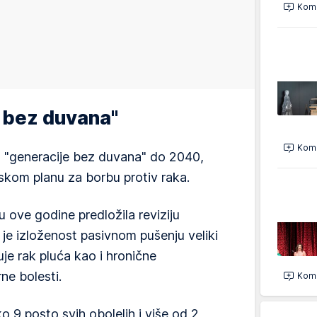
Kome
a bez duvana"
Kome
o "generacije bez duvana" do 2040,
skom planu za borbu protiv raka.
u ove godine predložila reviziju
 je izloženost pasivnom pušenju veliki
čuje rak pluća kao i hronične
ne bolesti.
Kome
9 posto svih obolelih i više od 2