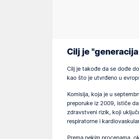
Cilj je "generacij
Cilj je takođe da se dođe d
kao što je utvrđeno u evrop
Komisija, koja je u septembr
preporuke iz 2009, ističe da
zdravstveni rizik, koji uklju
respiratorne i kardiovaskular
Prema nekim procenama, oko 