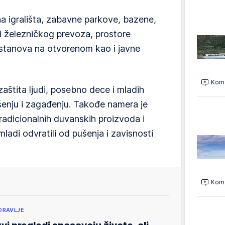
a igrališta, zabavne parkove, bazene,
i železničkog prevoza, prostore
ustanova na otvorenom kao i javne
Kome
zaštita ljudi, posebno dece i mladih
šenju i zagađenju. Takođe namera je
radicionalnih duvanskih proizvoda i
ladi odvratili od pušenja i zavisnosti
Kome
DRAVLJE