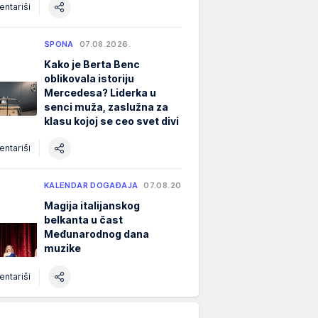
ntariši
SPONA
07.08.2026.
Kako je Berta Benc
oblikovala istoriju
Mercedesa? Liderka u
senci muža, zaslužna za
klasu kojoj se ceo svet divi
ntariši
KALENDAR DOGAĐAJA
07.08.2026.
Magija italijanskog
belkanta u čast
Međunarodnog dana
muzike
ntariši