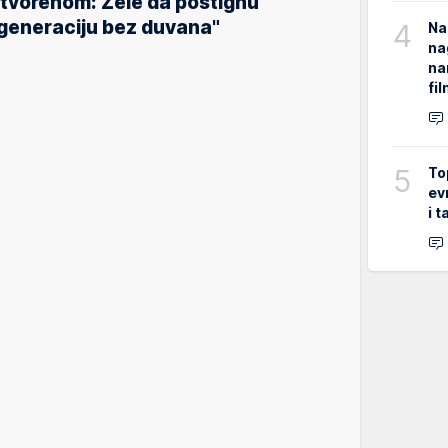
tvorenom: Žele da postignu
generaciju bez duvana"
4
Na
na
na
fi
5
To
ev
i 