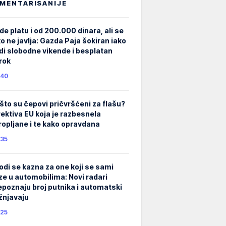
MENTARISANIJE
de platu i od 200.000 dinara, ali se
ko ne javlja: Gazda Paja šokiran iako
di slobodne vikende i besplatan
rok
40
što su čepovi pričvršćeni za flašu?
rektiva EU koja je razbesnela
ropljane i te kako opravdana
35
odi se kazna za one koji se sami
ze u automobilima: Novi radari
epoznaju broj putnika i automatski
žnjavaju
25