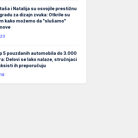
taša i Natalija su osvojile prestižnu
gradu za dizajn zvuka: Otkrile su
m kako možemo da "slušamo"
lmove
23
p 5 pouzdanih automobila do 3.000
ra: Delovi se lako nalaze, stručnjaci
taksisti ih preporučuju
18