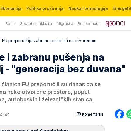
Ekonomija
Politika proširenja
Nauka i tehnologija
Energetik
Sport
Socijalna inkluzija
Migracije
Bezbednost
EU preporučuje zabranu pušenja i na otvorenom
e i zabranu pušenja na
j - "generacija bez duvana"
 članica EU preporučili su danas da se
i na neke otvorene prostore, poput
a, autobuskih i železničkih stanica.
5:29h
Komentariši
Upravo zato u vaš Google izbor