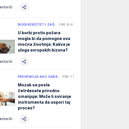
ntariši
BIODIVERZITET I ZAŠ…
PRE 6 H
U borbi protiv požara
mogla bi da pomogne ova
moćna životinja: Kakva je
uloga evropskih bizona?
ntariši
PREVENCIJA KAO GARA…
PRE 7 H
Mozak se posle
četrdesete prirodno
smanjuje: Može li sviranje
instrumenta da uspori taj
proces?
ntariši