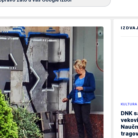
IZDVA
KULTURA
DNK sa
vekovi
Naučn
trago