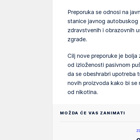
Preporuka se odnosi na javn
stanice javnog autobuskog 
zdravstvenih i obrazovnih 
zgrade.
Cilj nove preporuke je bolja 
od izloženosti pasivnom pu
da se obeshrabri upotreba t
novih proizvoda kako bi se m
od nikotina.
MOŽDA ĆE VAS ZANIMATI
Z