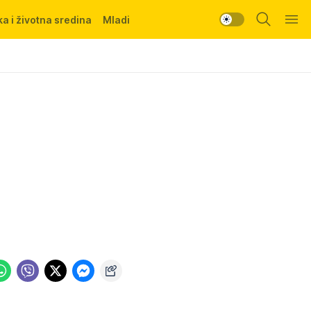
a i životna sredina
Mladi