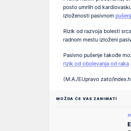
posto umrlih od kardiovaskul
izloženosti pasivnom
pušen
Rizik od razvoja bolesti src
radnom mestu izloženi pasi
Pasivno pušenje takođe mo
rizik od obolevanja od raka
(M.A./EUpravo zato/index.h
MOŽDA ĆE VAS ZANIMATI
Z
E