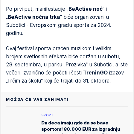
Po prvi put, manifestacije „
BeActive noć
" i
„
BeActive noćna trka
" biće organizovani u
Subotici - Evropskom gradu sporta za 2024.
godinu.
Ovaj festival sporta praćen muzikom i velikim
brojem svetlosnih efekata biće održan u subotu,
28. septembra, u parku „Prozivka" u Subotici, a iste
večeri, zvanično će početi i šesti
TreninGO
izazov
„Trčim za školu" koji će trajati do 31. oktobra.
MOŽDA ĆE VAS ZANIMATI
SPORT
Da deca imaju gde da se bave
sportom! 80.000 EUR za izgradnju