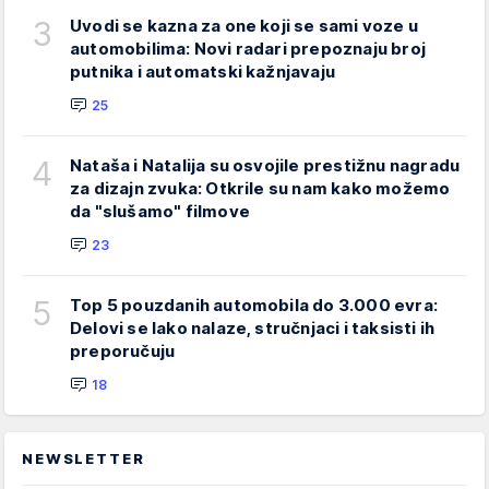
3
Uvodi se kazna za one koji se sami voze u
automobilima: Novi radari prepoznaju broj
putnika i automatski kažnjavaju
25
4
Nataša i Natalija su osvojile prestižnu nagradu
za dizajn zvuka: Otkrile su nam kako možemo
da "slušamo" filmove
23
5
Top 5 pouzdanih automobila do 3.000 evra:
Delovi se lako nalaze, stručnjaci i taksisti ih
preporučuju
18
NEWSLETTER