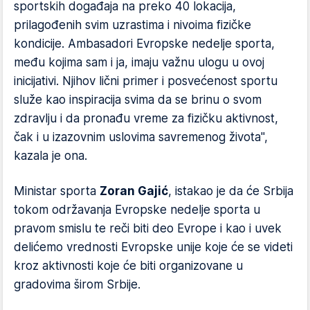
sportskih događaja na preko 40 lokacija,
prilagođenih svim uzrastima i nivoima fizičke
kondicije. Ambasadori Evropske nedelje sporta,
među kojima sam i ja, imaju važnu ulogu u ovoj
inicijativi. Njihov lični primer i posvećenost sportu
služe kao inspiracija svima da se brinu o svom
zdravlju i da pronađu vreme za fizičku aktivnost,
čak i u izazovnim uslovima savremenog života",
kazala je ona.
Ministar sporta
Zoran Gajić
, istakao je da će Srbija
tokom održavanja Evropske nedelje sporta u
pravom smislu te reči biti deo Evrope i kao i uvek
delićemo vrednosti Evropske unije koje će se videti
kroz aktivnosti koje će biti organizovane u
gradovima širom Srbije.