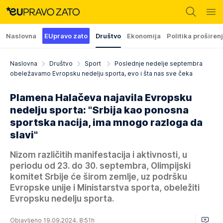
Naslovna
EUpravo zato
Društvo
Ekonomija
Politika proširen
Naslovna
Društvo
Sport
Poslednje nedelje septembra
obeležavamo Evropsku nedelju sporta, evo i šta nas sve čeka
Plamena Halačeva najavila Evropsku
nedelju sporta: "Srbija kao ponosna
sportska nacija, ima mnogo razloga da
slavi"
Nizom različitih manifestacija i aktivnosti, u
periodu od 23. do 30. septembra, Olimpijski
komitet Srbije će širom zemlje, uz podršku
Evropske unije i Ministarstva sporta, obeležiti
Evropsku nedelju sporta.
Objavljeno 19.09.2024. 8:51h