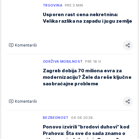
TRGOVINA
PRE 3 MIN
Usporen rast cena nekretnina:
Velika razlika na zapadu i jugu zemlje
Komentariši
ODRŽIVA MOBILNOST
PRE 16 H
Zagreb dobija 70 miliona evra za
modernizaciju? Žele da reše ključne
saobraćajne probleme
Komentariši
BEZBEDNOST
04.08.2026.
Ponovo izvirili "brodovi duhovi" kod
Prahova: Šta sve do sada znamo o