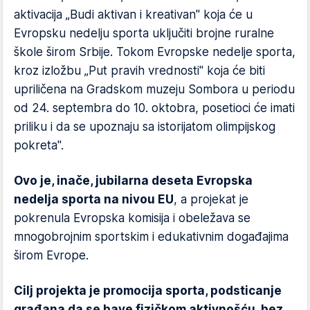
aktivacija „Budi aktivan i kreativan" koja će u
Evropsku nedelju sporta uključiti brojne ruralne
škole širom Srbije. Tokom Evropske nedelje sporta,
kroz izložbu „Put pravih vrednosti" koja će biti
upriličena na Gradskom muzeju Sombora u periodu
od 24. septembra do 10. oktobra, posetioci će imati
priliku i da se upoznaju sa istorijatom olimpijskog
pokreta".
Ovo je, inače, jubilarna deseta Evropska
nedelja sporta na nivou EU
, a projekat je
pokrenula Evropska komisija i obeležava se
mnogobrojnim sportskim i edukativnim događajima
širom Evrope.
Cilj projekta je promocija sporta, podsticanje
građana da se bave fizičkom aktivnošću, bez