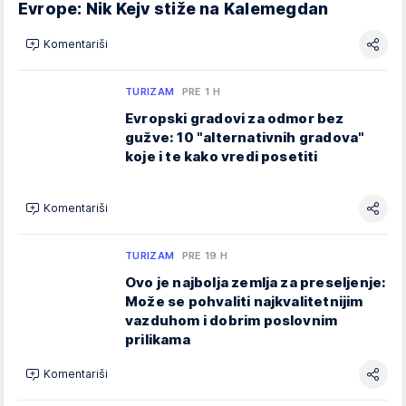
Evrope: Nik Kejv stiže na Kalemegdan
Komentariši
TURIZAM
PRE 1 H
Evropski gradovi za odmor bez
gužve: 10 "alternativnih gradova"
koje i te kako vredi posetiti
Komentariši
TURIZAM
PRE 19 H
Ovo je najbolja zemlja za preseljenje:
Može se pohvaliti najkvalitetnijim
vazduhom i dobrim poslovnim
prilikama
Komentariši