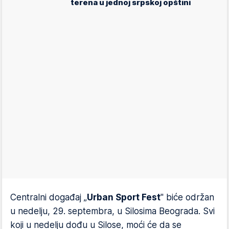
terena u jednoj srpskoj opštini
Centralni događaj „
Urban Sport Fest
" biće održan
u nedelju, 29. septembra, u Silosima Beograda. Svi
koji u nedelju dođu u Silose, moći će da se