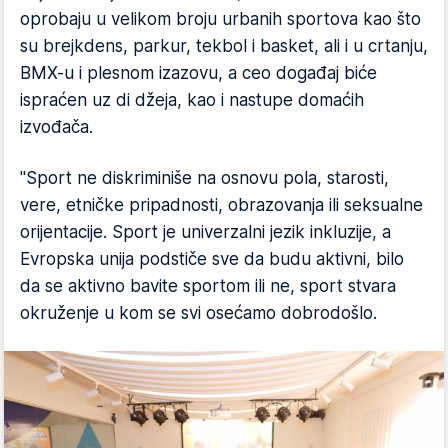
oprobaju u velikom broju urbanih sportova kao što
su brejkdens, parkur, tekbol i basket, ali i u crtanju,
BMX-u i plesnom izazovu, a ceo događaj biće
ispraćen uz di džeja, kao i nastupe domaćih
izvođača.
"Sport ne diskriminiše na osnovu pola, starosti,
vere, etničke pripadnosti, obrazovanja ili seksualne
orijentacije. Sport je univerzalni jezik inkluzije, a
Evropska unija podstiče sve da budu aktivni, bilo
da se aktivno bavite sportom ili ne, sport stvara
okruženje u kom se svi osećamo dobrodošlo.