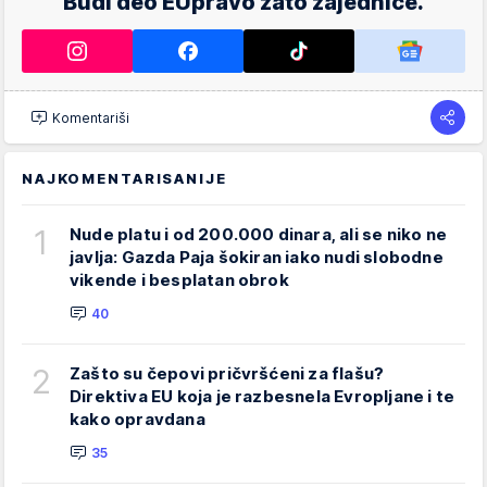
Budi deo EUpravo zato zajednice.
Komentariši
NAJKOMENTARISANIJE
1
Nude platu i od 200.000 dinara, ali se niko ne
javlja: Gazda Paja šokiran iako nudi slobodne
vikende i besplatan obrok
40
2
Zašto su čepovi pričvršćeni za flašu?
Direktiva EU koja je razbesnela Evropljane i te
kako opravdana
35