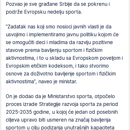
Pozvao je sve građane Srbije da se pokrenu i
podrže Evropsku nedelju sporta.
"Zadatak nas koji smo nosioci javnih vlasti je da
usvojimo i implementiramo javnu politiku kojom će
se omogućiti deci i mladima da razviju pozitivne
stavove prema bavljenju sportom i fizičkim
aktivnostima, i to u skladu sa Evropskom poveljom i
Evropskim etičkim kodeksom, i tako stvorimo
osnove za doživotno bavljenje sportom i fizičkim
aktivnostima", naveo je ministar.
On je dodao da je Ministarstvo sporta, otpočelo
proces izrade Strategije razvoja sporta za period
2025-2035 godine, u kojoj će jedan od posebnih
ciljeva upravo biti usmeren na značaj bavljenja
sportom u cilju podizanja unutrašnjih kapaciteta