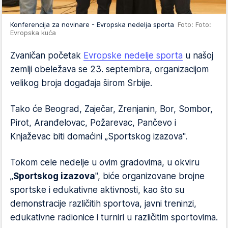
Konferencija za novinare - Evropska nedelja sporta
Foto: Foto:
Evropska kuća
Zvaničan početak
Evropske nedelje sporta
u našoj
zemlji obeležava se 23. septembra, organizacijom
velikog broja događaja širom Srbije.
Tako će Beograd, Zaječar, Zrenjanin, Bor, Sombor,
Pirot, Aranđelovac, Požarevac, Pančevo i
Knjaževac biti domaćini „Sportskog izazova".
Tokom cele nedelje u ovim gradovima, u okviru
„
Sportskog izazova
", biće organizovane brojne
sportske i edukativne aktivnosti, kao što su
demonstracije različitih sportova, javni treninzi,
edukativne radionice i turniri u različitim sportovima.