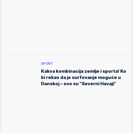
SPORT
Kakva kombinacija zemlje i sporta! Ko
bi rekao da je surfovanje moguće u
Danskoj – ovo su "Severni Havaji"