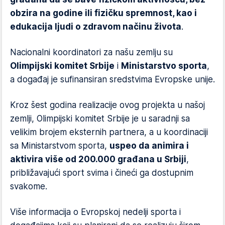
obzira na godine ili fizičku spremnost, kao i
edukacija ljudi o zdravom načinu života
.
Nacionalni koordinatori za našu zemlju su
Olimpijski komitet Srbije
i
Ministarstvo sporta
,
a događaj je sufinansiran sredstvima Evropske unije.
Kroz šest godina realizacije ovog projekta u našoj
zemlji, Olimpijski komitet Srbije je u saradnji sa
velikim brojem eksternih partnera, a u koordinaciji
sa Ministarstvom sporta,
uspeo da animira i
aktivira više od 200.000 građana u Srbiji
,
približavajući sport svima i čineći ga dostupnim
svakome.
Više informacija o Evropskoj nedelji sporta i