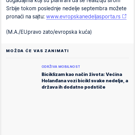
događajima koji su planirani da se realizuju širom
Srbije tokom poslednje nedelje septembra možete
pronaći na sajtu:
www.evropskanedeljasporta.rs
(M.A./EUpravo zato/evropska kuća)
MOŽDA ĆE VAS ZANIMATI
ODRŽIVA MOBILNOST
Biciklizam kao način života: Većina
Holanđana vozi bicikl svake nedelje, a
država ih dodatno podstiče