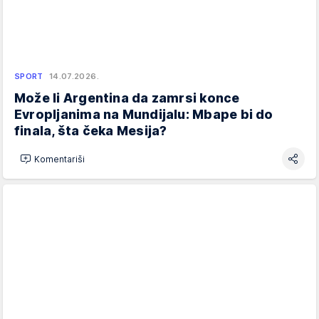
SPORT
14.07.2026.
Može li Argentina da zamrsi konce
Evropljanima na Mundijalu: Mbape bi do
finala, šta čeka Mesija?
Komentariši