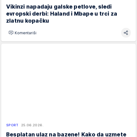
Vikinzi napadaju galske petlove, sledi
evropski derbi: Haland i Mbape u trci za
zlatnu kopačku
Komentariši
SPORT
25.06.2026.
Besplatan ulaz na bazene! Kako da uzmete