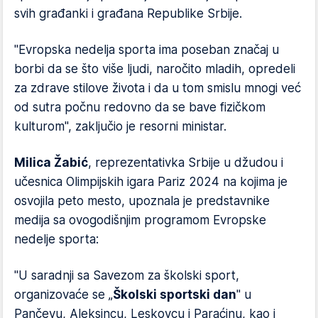
svih građanki i građana Republike Srbije.
"Evropska nedelja sporta ima poseban značaj u
borbi da se što više ljudi, naročito mladih, opredeli
za zdrave stilove života i da u tom smislu mnogi već
od sutra počnu redovno da se bave fizičkom
kulturom", zaključio je resorni ministar.
Milica Žabić
, reprezentativka Srbije u džudou i
učesnica Olimpijskih igara Pariz 2024 na kojima je
osvojila peto mesto, upoznala je predstavnike
medija sa ovogodišnjim programom Evropske
nedelje sporta:
"U saradnji sa Savezom za školski sport,
organizovaće se „
Školski sportski dan
" u
Pančevu, Aleksincu, Leskovcu i Paraćinu, kao i