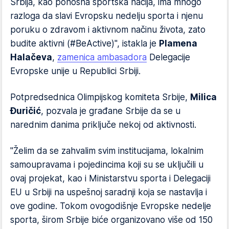
Srbija, kao ponosna sportska nacija, ima mnogo
razloga da slavi Evropsku nedelju sporta i njenu
poruku o zdravom i aktivnom načinu života, zato
budite aktivni (#BeActive)", istakla je
Plamena
Halačeva
,
zamenica ambasadora
Delegacije
Evropske unije u Republici Srbiji.
Potpredsednica Olimpijskog komiteta Srbije,
Milica
Đuričić
, pozvala je građane Srbije da se u
narednim danima priključe nekoj od aktivnosti.
"Želim da se zahvalim svim institucijama, lokalnim
samoupravama i pojedincima koji su se uključili u
ovaj projekat, kao i Ministarstvu sporta i Delegaciji
EU u Srbiji na uspešnoj saradnji koja se nastavlja i
ove godine. Tokom ovogodišnje Evropske nedelje
sporta, širom Srbije biće organizovano više od 150