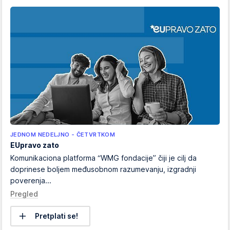
JEDNOM NEDELJNO - ČETVRTKOM
EUpravo zato
Komunikaciona platforma “WMG fondacije” čiji je cilj da
doprinese boljem međusobnom razumevanju, izgradnji
poverenja...
Pregled
Pretplati se!