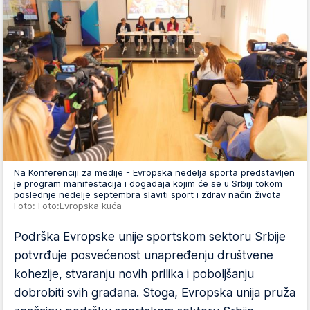
Na Konferenciji za medije - Evropska nedelja sporta predstavljen
je program manifestacija i događaja kojim će se u Srbiji tokom
poslednje nedelje septembra slaviti sport i zdrav način života
Foto: Foto:Evropska kuća
Podrška Evropske unije sportskom sektoru Srbije
potvrđuje posvećenost unapređenju društvene
kohezije, stvaranju novih prilika i poboljšanju
dobrobiti svih građana. Stoga, Evropska unija pruža