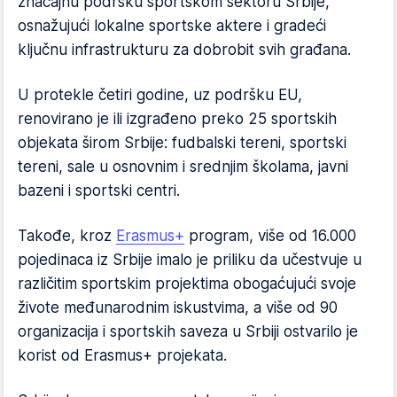
značajnu podršku sportskom sektoru Srbije,
osnažujući lokalne sportske aktere i gradeći
ključnu infrastrukturu za dobrobit svih građana.
U protekle četiri godine, uz podršku EU,
renovirano je ili izgrađeno preko 25 sportskih
objekata širom Srbije: fudbalski tereni, sportski
tereni, sale u osnovnim i srednjim školama, javni
bazeni i sportski centri.
Takođe, kroz
Erasmus+
program, više od 16.000
pojedinaca iz Srbije imalo je priliku da učestvuje u
različitim sportskim projektima obogaćujući svoje
živote međunarodnim iskustvima, a više od 90
organizacija i sportskih saveza u Srbiji ostvarilo je
korist od Erasmus+ projekata.