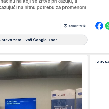
načinu na koji se žrtve prikazuju, a
kazujući na hitnu potrebu za promenom
Komentariši
Upravo zato u vaš Google izbor
IZDVA