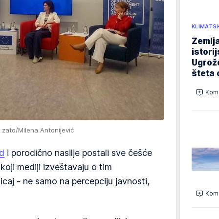
KLIMATS
Zemlja
istori
Ugrož
šteta 
Kome
 zato/Milena Antonijević
id
i porodično nasilje postali sve češće
koji mediji izveštavaju o tim
caj - ne samo na percepciju javnosti,
Kome