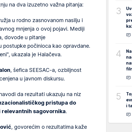
žnju na dva izuzetno važna pitanja:
3
Uv
vo
užja u rodno zasnovanom nasilju i
pr
ka
avnog mnjenja o ovoj pojavi. Mediji
a, dovode u pitanje
azuju postupke počinioca kao opravdane.
4
Na
eni", ukazala je Halačeva.
na
na
fi
alon
, šefica SEESAC-a, ozbiljnost
tcenjena u javnom diskursu.
5
navodi da rezultati ukazuju na niz
To
ev
zacionalističkog pristupa do
i 
i relevantnih sagovornika
.
lović
, govorećim o rezultatima kaže