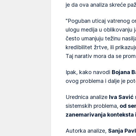
je da ova analiza skreće pa
"Poguban uticaj vatrenog or
ulogu medija u oblikovanju j
često umanjuju težinu nasilj
kredibilitet žrtve, ili prik
Taj narativ mora da se prom
Ipak, kako navodi
Bojana B
ovog problema i dalje je po
Urednica analize
Iva Savić
sistemskih problema,
od sen
zanemarivanja konteksta 
Autorka analize,
Sanja Pav