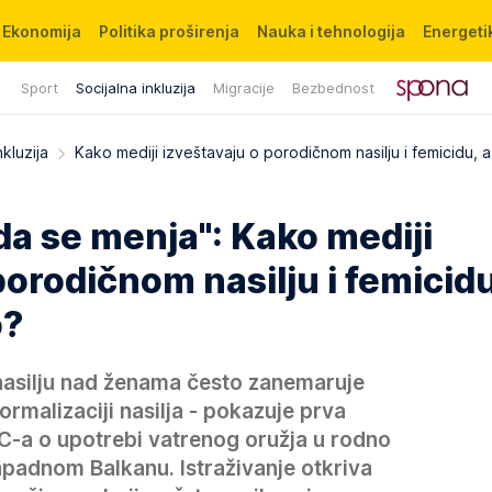
Ekonomija
Politika proširenja
Nauka i tehnologija
Energetik
Sport
Socijalna inkluzija
Migracije
Bezbednost
nkluzija
Kako mediji izveštavaju o porodičnom nasilju i femicidu, a
da se menja": Kako mediji
porodičnom nasilju i femicidu
o?
nasilju nad ženama često zanemaruje
normalizaciji nasilja - pokazuje prva
C-a o upotrebi vatrenog oružja u rodno
padnom Balkanu. Istraživanje otkriva