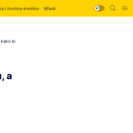
a i životna sredina
Mladi
 kako bi
, a