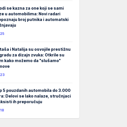
odi se kazna za one koji se sami
ze u automobilima: Novi radari
epoznaju broj putnika i automatski
žnjavaju
25
taša i Natalija su osvojile prestižnu
gradu za dizajn zvuka: Otkrile su
m kako možemo da "slušamo"
lmove
23
p 5 pouzdanih automobila do 3.000
ra: Delovi se lako nalaze, stručnjaci
taksisti ih preporučuju
18