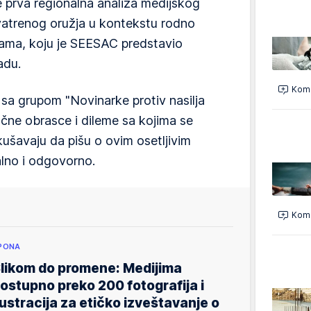
e prva regionalna analiza medijskog
vatrenog oružja u kontekstu rodno
ama, koju je SEESAC predstavio
adu.
Kome
i sa grupom "Novinarke protiv nasilja
učne obrasce i dileme sa kojima se
ušavaju da pišu o ovim osetljivim
lno i odgovorno.
Kome
PONA
likom do promene: Medijima
ostupno preko 200 fotografija i
lustracija za etičko izveštavanje o