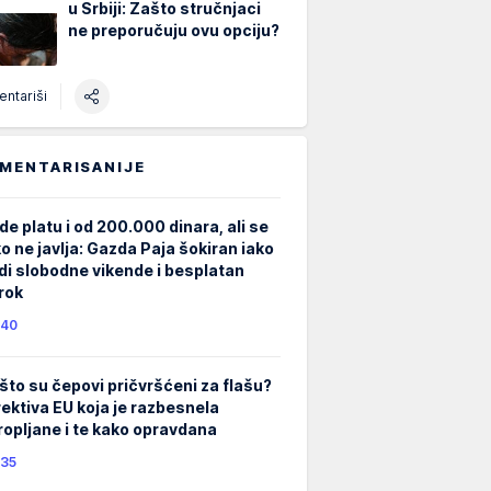
u Srbiji: Zašto stručnjaci
ne preporučuju ovu opciju?
ntariši
MENTARISANIJE
de platu i od 200.000 dinara, ali se
ko ne javlja: Gazda Paja šokiran iako
di slobodne vikende i besplatan
rok
40
što su čepovi pričvršćeni za flašu?
rektiva EU koja je razbesnela
ropljane i te kako opravdana
35