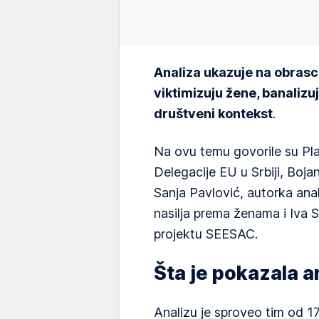
Analiza ukazuje na obrasc
viktimizuju žene, banalizuj
društveni kontekst
.
Na ovu temu govorile su P
Delegacije EU u Srbiji, Boja
Sanja Pavlović, autorka anal
nasilja prema ženama i Iva Sa
projektu SEESAC.
Šta je pokazala a
Analizu je sproveo tim od 17