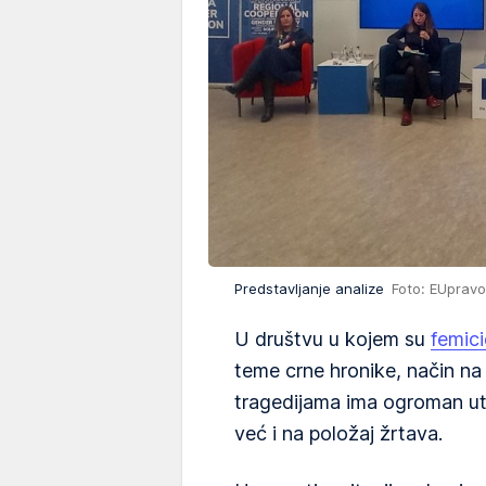
Predstavljanje analize
Foto: EUpravo
U društvu u kojem su
femic
teme crne hronike, način na 
tragedijama ima ogroman uti
već i na položaj žrtava.