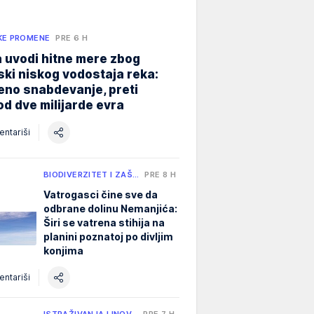
KE PROMENE
PRE 6 H
 uvodi hitne mere zbog
jski niskog vodostaja reka:
eno snabdevanje, preti
od dve milijarde evra
ntariši
BIODIVERZITET I ZAŠ…
PRE 8 H
Vatrogasci čine sve da
odbrane dolinu Nemanjića:
Širi se vatrena stihija na
planini poznatoj po divljim
konjima
ntariši
ISTRAŽIVANJA I INOV…
PRE 7 H