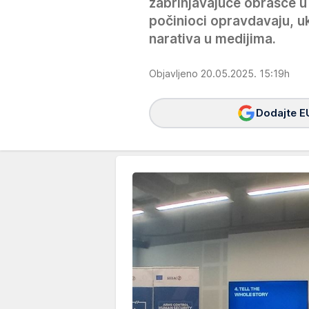
zabrinjavajuće obrasce u 
počinioci opravdavaju, u
narativa u medijima.
Objavljeno 20.05.2025. 15:19h
Dodajte E