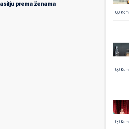
asilju prema ženama
Kome
Kome
Kome