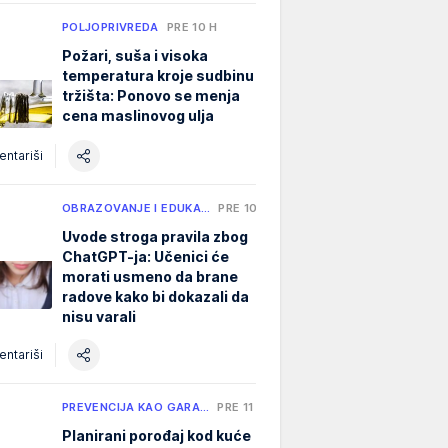
POLJOPRIVREDA
PRE 10 H
Požari, suša i visoka
temperatura kroje sudbinu
tržišta: Ponovo se menja
cena maslinovog ulja
ntariši
OBRAZOVANJE I EDUKA…
PRE 10 H
Uvode stroga pravila zbog
ChatGPT-ja: Učenici će
morati usmeno da brane
radove kako bi dokazali da
nisu varali
ntariši
PREVENCIJA KAO GARA…
PRE 11 H
Planirani porođaj kod kuće