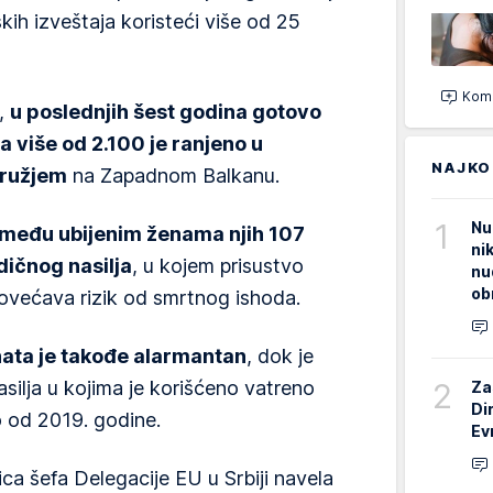
skih izveštaja koristeći više od 25
Kome
,
u poslednjih šest godina gotovo
a više od 2.100 je ranjeno u
NAJKO
oružjem
na Zapadnom Balkanu.
1
Nu
 među ubijenim ženama njih 107
ni
dičnog nasilja
, u kojem prisustvo
nu
ob
ovećava rizik od smrtnog ishoda.
nata je takođe alarmantan
, dok je
2
silja u kojima je korišćeno vatreno
Za
Di
 od 2019. godine.
Ev
ca šefa Delegacije EU u Srbiji navela