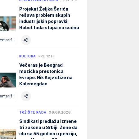
Projekat Željka Šarića
rešava problem skupih
industrijskih popravki:
Robot tada stupa na scenu
ntariši
KULTURA
PRE 12 H
Večeras je Beograd
muzička prestonica
Evrope: Nik Kejv stiže na
Kalemegdan
ntariši
TRŽIŠTE RADA
06.08.2026.
Sindikati predlažu izmene
tri zakona u Srbiji: Žene da
idu sa 55 godina u penziju,