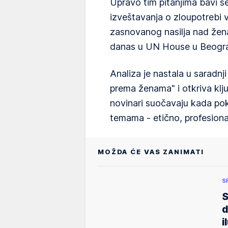
Upravo tim pitanjima bavi s
izveštavanja o zloupotrebi 
zasnovanog nasilja nad žen
danas u UN House u Beogr
Analiza je nastala u saradnj
prema ženama" i otkriva klj
novinari suočavaju kada pok
temama - etično, profesiona
MOŽDA ĆE VAS ZANIMATI
S
S
d
i