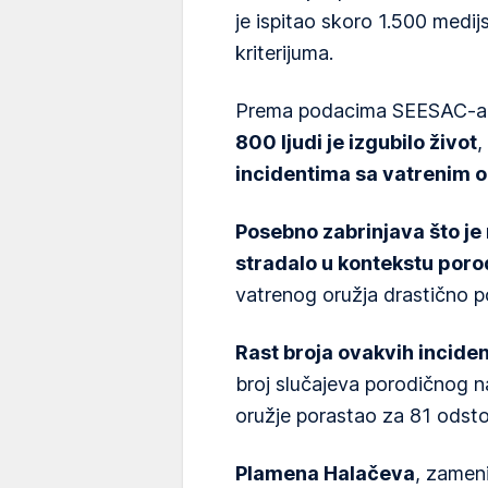
je ispitao skoro 1.500 medij
kriterijuma.
Prema podacima SEESAC-a
800 ljudi je izgubilo život
,
incidentima sa vatrenim 
Posebno zabrinjava što je
stradalo u kontekstu poro
vatrenog oružja drastično p
Rast broja ovakvih incide
broj slučajeva porodičnog na
oružje porastao za 81 odsto
Plamena Halačeva
, zameni