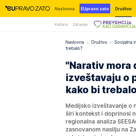
Naslovna
EUpravo zato
Društvo
Kultura
Zdravlje
Događaji
News
WMG fondacija
Naslovna
Društvo
Socijalna i
trebalo?
"Narativ mora 
izveštavaju o 
kako bi trebal
Medijsko izveštavanje o 
širi kontekst i doprinosi 
regionalna analiza SEESA
zasnovanom nasilju na Za