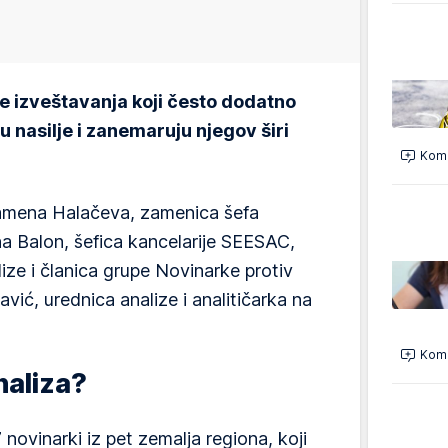
e izveštavanja koji često dodatno
u nasilje i zanemaruju njegov širi
Kome
lamena Halačeva, zamenica šefa
na Balon, šefica kancelarije SEESAC,
ize i članica grupe Novinarke protiv
vić, urednica analize i analitičarka na
Kome
naliza?
 novinarki iz pet zemalja regiona, koji