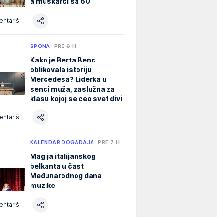
a muškarci sa 60
ntariši
SPONA
PRE 6 H
Kako je Berta Benc
oblikovala istoriju
Mercedesa? Liderka u
senci muža, zaslužna za
klasu kojoj se ceo svet divi
ntariši
KALENDAR DOGAĐAJA
PRE 7 H
Magija italijanskog
belkanta u čast
Međunarodnog dana
muzike
ntariši