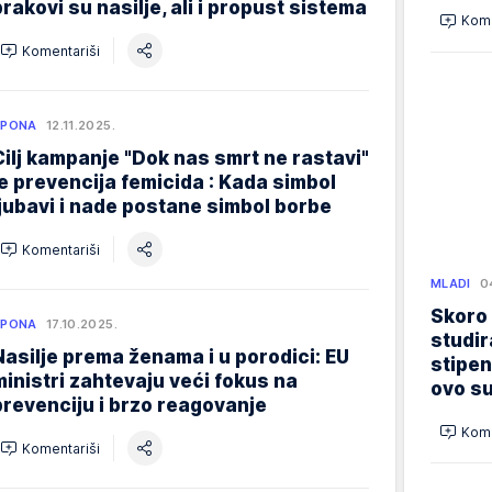
brakovi su nasilje, ali i propust sistema
Kome
Komentariši
SPONA
12.11.2025.
Cilj kampanje "Dok nas smrt ne rastavi"
je prevencija femicida : Kada simbol
ljubavi i nade postane simbol borbe
Komentariši
MLADI
0
Skoro
SPONA
17.10.2025.
studir
Nasilje prema ženama i u porodici: EU
stipen
ministri zahtevaju veći fokus na
ovo su
prevenciju i brzo reagovanje
Kome
Komentariši