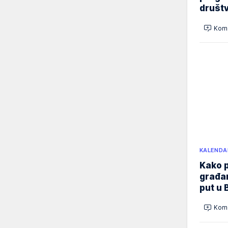
društ
Kome
KALENDA
Kako p
građan
put u 
Kome