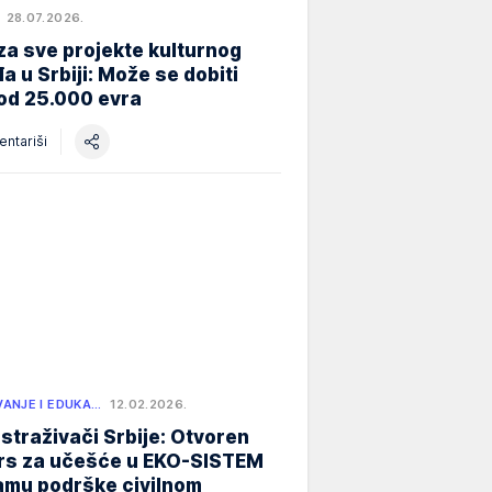
28.07.2026.
za sve projekte kulturnog
a u Srbiji: Može se dobiti
od 25.000 evra
ntariši
ANJE I EDUKA…
12.02.2026.
istraživači Srbije: Otvoren
rs za učešće u EKO-SISTEM
amu podrške civilnom