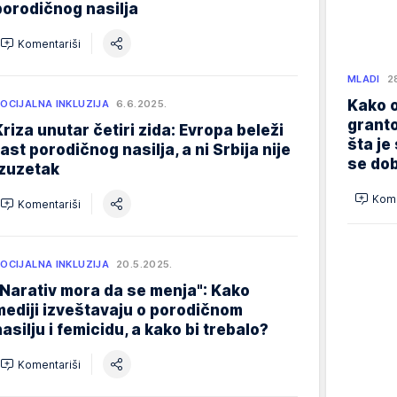
porodičnog nasilja
Komentariši
MLADI
2
Kako o
OCIJALNA INKLUZIJA
6.6.2025.
granto
Kriza unutar četiri zida: Evropa beleži
šta je
rast porodičnog nasilja, a ni Srbija nije
se dob
izuzetak
Kome
Komentariši
OCIJALNA INKLUZIJA
20.5.2025.
"Narativ mora da se menja": Kako
mediji izveštavaju o porodičnom
nasilju i femicidu, a kako bi trebalo?
Komentariši