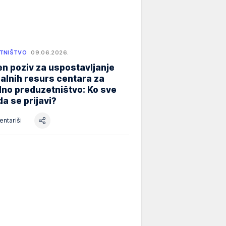
TNIŠTVO
09.06.2026.
n poziv za uspostavljanje
alnih resurs centara za
lno preduzetništvo: Ko sve
a se prijavi?
ntariši