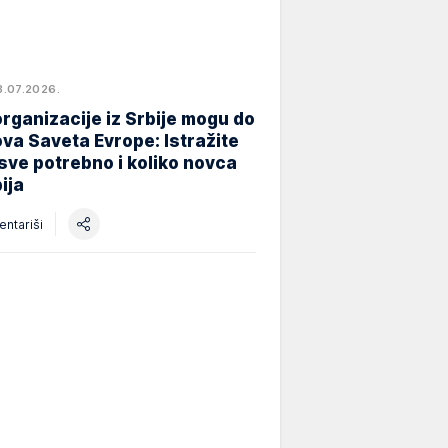
8.07.2026.
rganizacije iz Srbije mogu do
va Saveta Evrope: Istražite
 sve potrebno i koliko novca
ija
ntariši