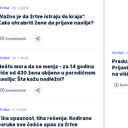
SPONA
30.7.2025.
"Važno je da žrtve istraju do kraja":
Kako ohrabriti žene da prijave nasilje?
Komentariši
SPONA
SPONA
23.7.2025.
Preduz
Nešto mora da se menja - za 14 godina
Prijav
više od 430 žena ubijeno u porodičnom
na viš
nasilju: Šta kažu nadležni?
Kome
Komentariši
SPONA
2.7.2025.
Tiha opasnost, tiha rešenja: Kodirane
poruke sve češće spas za žrtve