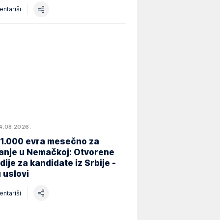
ntariši
4.08.2026.
 1.000 evra mesečno za
anje u Nemačkoj: Otvorene
dije za kandidate iz Srbije -
 uslovi
ntariši