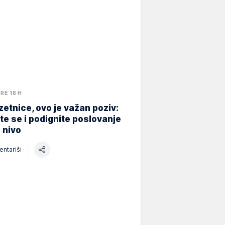
PRE 18 H
etnice, ovo je važan poziv:
ite se i podignite poslovanje
i nivo
ntariši