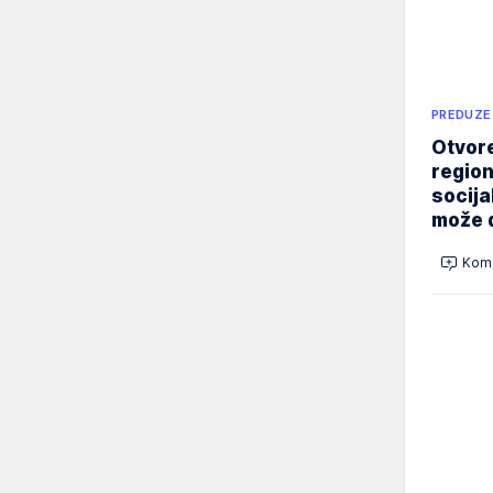
PREDUZE
Otvore
region
socija
može d
Kome