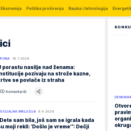
Ekonomija
Politika proširenja
Nauka i tehnologija
Energetik
KONKU
ici
SPONA
16.7.2026.
U porastu nasilje nad ženama:
Institucije pozivaju na strože kazne,
žrtve se povlače iz straha
Komentariši
DEMOKRA
Otvore
pravim
OCIJALNA INKLUZIJA
8.4.2026.
organi
"Dete sam bila, još sam se igrala kada
okruga
su moji rekli: ‘Došlo je vreme’“: Dečji