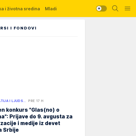
a i životna sredina
Mladi
RSI I FONDOVI
TIJA I LJUDS…
PRE 17 H
n konkurs "Glas(no) o
a": Prijave do 9. avgusta za
zacije i medije iz devet
 Srbije