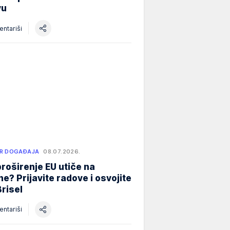
vu
ntariši
R DOGAĐAJA
08.07.2026.
roširenje EU utiče na
e? Prijavite radove i osvojite
Brisel
ntariši