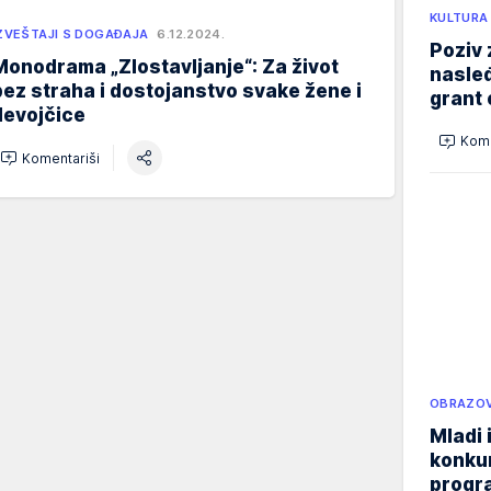
KULTURA
ZVEŠTAJI S DOGAĐAJA
6.12.2024.
Poziv 
Monodrama „Zlostavljanje“: Za život
nasleđ
bez straha i dostojanstvo svake žene i
grant 
devojčice
Kome
Komentariši
OBRAZOV
Mladi 
konku
progr