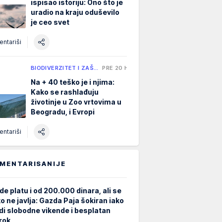
ispisao istoriju: Ono što je
uradio na kraju oduševilo
je ceo svet
ntariši
BIODIVERZITET I ZAŠ…
PRE 20 H
Na + 40 teško je i njima:
Kako se rashlađuju
životinje u Zoo vrtovima u
Beogradu, i Evropi
ntariši
MENTARISANIJE
de platu i od 200.000 dinara, ali se
ko ne javlja: Gazda Paja šokiran iako
di slobodne vikende i besplatan
rok