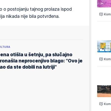
o o postojanju tajnog prolaza ispod
Kome
a nikada nije bila potvrđena.
ULTURA
ena otišla u šetnju, pa slučajno
Kome
ronašla neprocenjivo blago: "Ovo je
ao da ste dobili na lutriji"
Kome