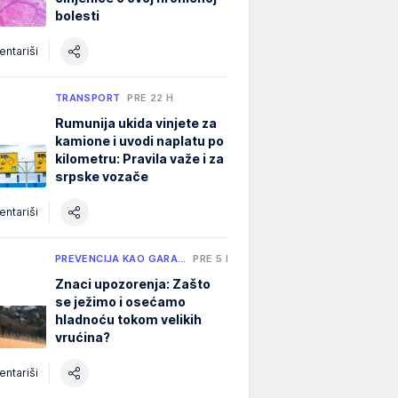
bolesti
ntariši
TRANSPORT
PRE 22 H
Rumunija ukida vinjete za
kamione i uvodi naplatu po
kilometru: Pravila važe i za
srpske vozače
ntariši
PREVENCIJA KAO GARA…
PRE 5 H
Znaci upozorenja: Zašto
se ježimo i osećamo
hladnoću tokom velikih
vrućina?
ntariši