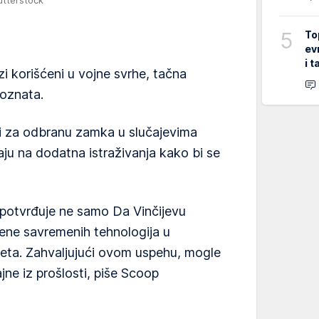
5
To
ev
i 
i korišćeni u vojne svrhe, tačna
poznata.
ili za odbranu zamka u slučajevima
vaju na dodatna istraživanja kako bi se
 potvrđuje ne samo Da Vinčijevu
mene savremenih tehnologija u
liteta. Zahvaljujući ovom uspehu, mogle
jne iz prošlosti, piše Scoop