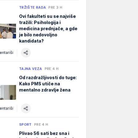
TRŽIŠTE RADA
PRE 3 H
Ovi fakulteti su se najviše
tražili: Psihologija i
medicina prednjače, a gde
je bilo nedovoljno
kandidata?
ntariši
TAJNA VEZA
PRE 4 H
Od razdražljivosti do tuge:
Kako PMS utiče na
mentalno zdravlje žena
ntariši
SPORT
PRE 4 H
Plivao 56 sati bez sna i