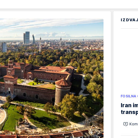
IZDVA
FOSILNA
Iran i
transp
Kome