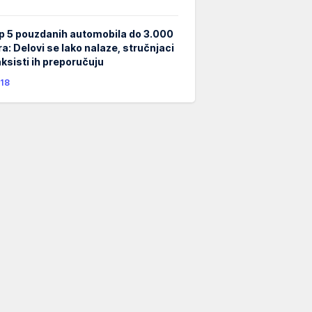
p 5 pouzdanih automobila do 3.000
ra: Delovi se lako nalaze, stručnjaci
taksisti ih preporučuju
18