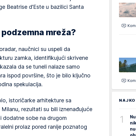
e Beatrise d’Este u bazilici Santa
Kome
na podzemna mreža?
oradar, naučnici su uspeli da
turu zamka, identifikujući skrivene
pokazala da se tuneli nalaze samo
a ispod površine, što je bilo ključno
Kome
dina spekulacija.
o, istoričarke arhitekture sa
NAJKO
 Milanu, rezultati su bili iznenađujuće
1
Nu
rili dodatne sobe na drugom
ni
lelni prolaz pored ranije poznatog
nu
ob