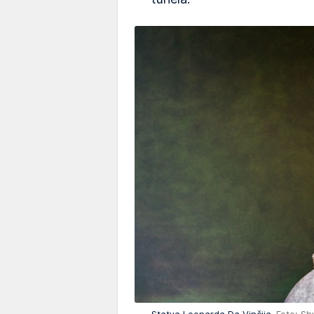
Statua Leonarda Da Vinčija
Foto: Sh