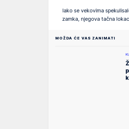
Iako se vekovima spekulisal
zamka, njegova tačna lokacij
MOŽDA ĆE VAS ZANIMATI
K
Ž
p
k