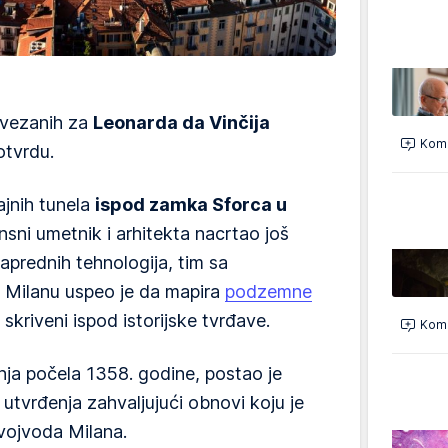
i vezanih za
Leonarda da Vinčija
Kome
otvrdu.
tajnih tunela
ispod zamka Sforca u
ansni umetnik i arhitekta nacrtao još
aprednih tehnologija, tim sa
u Milanu uspeo je da mapira
podzemne
 skriveni ispod istorijske tvrđave.
Kome
dnja počela 1358. godine, postao je
utvrđenja zahvaljujući obnovi koju je
vojvoda Milana.