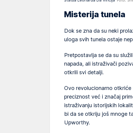
Misterija tunela
Dok se zna da su neki prolaz
uloga svih tunela ostaje ne
Pretpostavlja se da su služ
napada, ali istraživači pozi
otkrili svi detalji.
Ovo revolucionarno otkriće
preciznost već i značaj pri
istraživanju istorijskih loka
bi da se otkriju još mnoge ta
Upworthy.