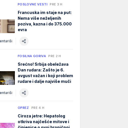
POSLOVNE VESTI
PRE 3 H
Francuska im staje na put:
Nema više neželjenih
poziva, kazna i do 375.000
evra
ntariši
FOSILNA GORIVA
PRE 2 H
Srećno! Srbija obeležava
Dan rudara: Zašto je 6.
avgust važan i koji problem
rudare i dalje najviše muči
ntariši
OPREZ
PRE 4 H
Ciroza jetre: Hepatolog
otkriva najčešće mitove i
činjenice o ovoj hroničnoj