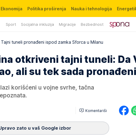
Ekonomija
Politika proširenja
Nauka i tehnologija
Energetik
Sport
Socijalna inkluzija
Migracije
Bezbednost
Tajni tuneli pronađeni ispod zamka Sforca u Milanu
a otkriveni tajni tuneli: Da 
ao, ali su tek sada pronađen
lazi korišćeni u vojne svrhe, tačna
nepoznata.
Komentariši
Upravo zato u vaš Google izbor