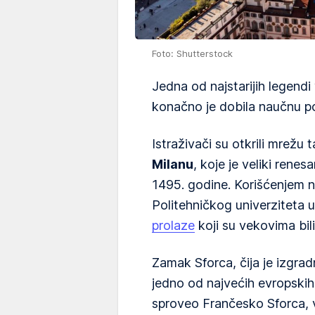
Foto: Shutterstock
Jedna od najstarijih legend
konačno je dobila naučnu p
Istraživači su otkrili mrežu 
Milanu
, koje je veliki renes
1495. godine. Korišćenjem n
Politehničkog univerziteta 
prolaze
koji su vekovima bili
Zamak Sforca, čija je izgra
jedno od najvećih evropskih 
sproveo Frančesko Sforca, 