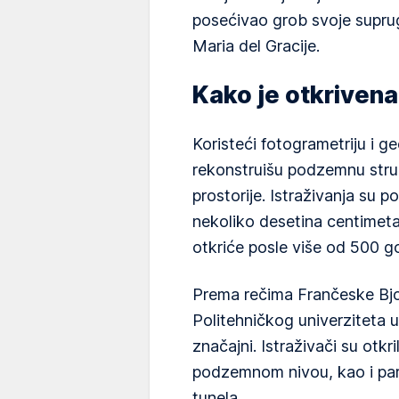
posećivao grob svoje suprug
Maria del Gracije.
Kako je otkrive
Koristeći fotogrametriju i ge
rekonstruišu podzemnu struk
prostorije. Istraživanja su 
nekoliko desetina centimetar
otkriće posle više od 500 go
Prema rečima Frančeske Bjol
Politehničkog univerziteta u
značajni. Istraživači su otk
podzemnom nivou, kao i para
tunela.