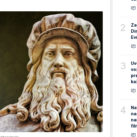
2
Za
Di
Ev
3
Uv
vo
pr
ka
4
Na
na
na
fi
utterstock