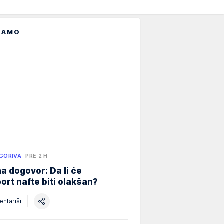
JAMO
 GORIVA
PRE 2 H
ma dogovor: Da li će
ort nafte biti olakšan?
ntariši