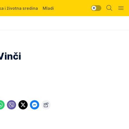
a i životna sredina
Mladi
Vinči
i