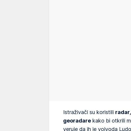
Istraživači su koristili
radar,
georadare
kako bi otkrili 
veruje da ih je vojvoda Ludo