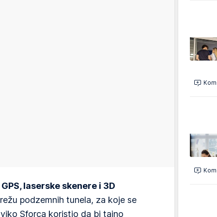
Kome
Kome
 GPS, laserske skenere i 3D
mrežu podzemnih tunela, za koje se
viko Sforca koristio da bi tajno