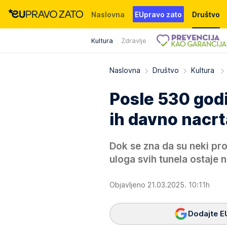
Naslovna
EUpravo zato
Društvo
Kultura
Zdravlje
Događaji
News
WMG fondacija
Naslovna
Društvo
Kultura
Posle 530 godin
ih davno nacrt
Dok se zna da su neki pro
uloga svih tunela ostaje 
Objavljeno 21.03.2025. 10:11h
Dodajte E