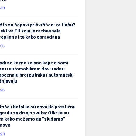
40
što su čepovi pričvršćeni za flašu?
rektiva EU koja je razbesnela
ropljane i te kako opravdana
35
odi se kazna za one koji se sami
ze u automobilima: Novi radari
epoznaju broj putnika i automatski
žnjavaju
25
taša i Natalija su osvojile prestižnu
gradu za dizajn zvuka: Otkrile su
m kako možemo da "slušamo"
lmove
23