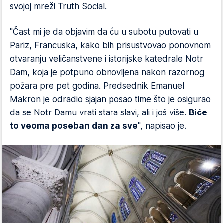
svojoj mreži Truth Social.
"Čast mi je da objavim da ću u subotu putovati u
Pariz, Francuska, kako bih prisustvovao ponovnom
otvaranju veličanstvene i istorijske katedrale Notr
Dam, koja je potpuno obnovljena nakon razornog
požara pre pet godina. Predsednik Emanuel
Makron je odradio sjajan posao time što je osigurao
da se Notr Damu vrati stara slavi, ali i još više.
Biće
to veoma poseban dan za sve
", napisao je.