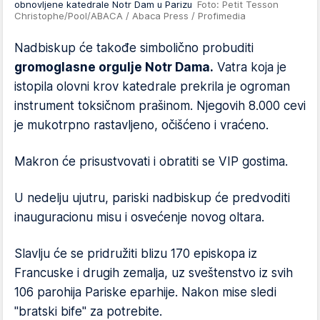
obnovljene katedrale Notr Dam u Parizu
Foto: Petit Tesson
Christophe/Pool/ABACA / Abaca Press / Profimedia
Nadbiskup će takođe simbolično probuditi
gromoglasne orgulje Notr Dama.
Vatra koja je
istopila olovni krov katedrale prekrila je ogroman
instrument toksičnom prašinom. Njegovih 8.000 cevi
je mukotrpno rastavljeno, očišćeno i vraćeno.
Makron će prisustvovati i obratiti se VIP gostima.
U nedelju ujutru, pariski nadbiskup će predvoditi
inauguracionu misu i osvećenje novog oltara.
Slavlju će se pridružiti blizu 170 episkopa iz
Francuske i drugih zemalja, uz sveštenstvo iz svih
106 parohija Pariske eparhije. Nakon mise sledi
"bratski bife" za potrebite.