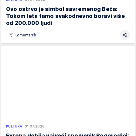
Ovo ostrvo je simbol savremenog Beča:
Tokom leta tamo svakodnevno boravi više
od 200.000 ljudi
Komentariši
KULTURA
31.07.2026.
Evropa dobija najveći spomenik Bogorodici: