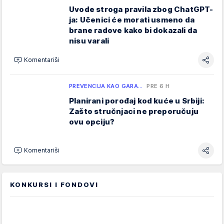
Uvode stroga pravila zbog ChatGPT-
ja: Učenici će morati usmeno da
brane radove kako bi dokazali da
nisu varali
Komentariši
PREVENCIJA KAO GARA…
PRE 6 H
Planirani porođaj kod kuće u Srbiji:
Zašto stručnjaci ne preporučuju
ovu opciju?
Komentariši
KONKURSI I FONDOVI