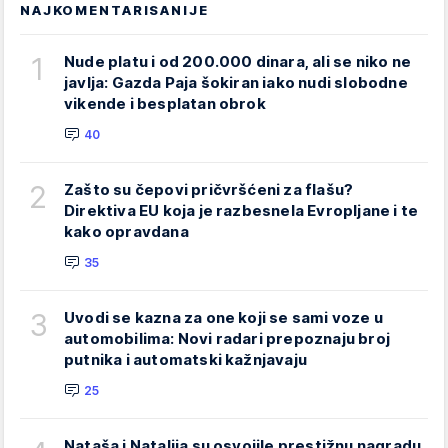
NAJKOMENTARISANIJE
1
Nude platu i od 200.000 dinara, ali se niko ne
javlja: Gazda Paja šokiran iako nudi slobodne
vikende i besplatan obrok
40
2
Zašto su čepovi pričvršćeni za flašu?
Direktiva EU koja je razbesnela Evropljane i te
kako opravdana
35
3
Uvodi se kazna za one koji se sami voze u
automobilima: Novi radari prepoznaju broj
putnika i automatski kažnjavaju
25
Nataša i Natalija su osvojile prestižnu nagradu