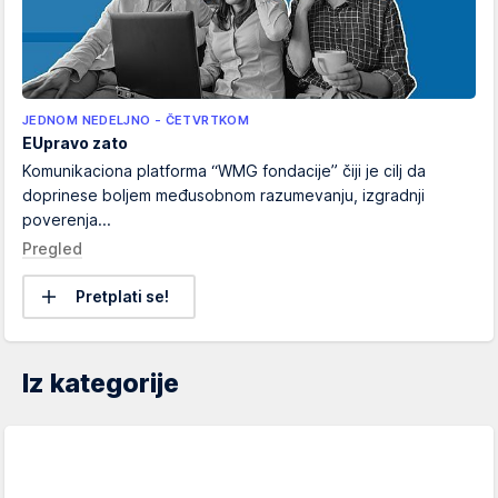
JEDNOM NEDELJNO - ČETVRTKOM
EUpravo zato
Komunikaciona platforma “WMG fondacije” čiji je cilj da
doprinese boljem međusobnom razumevanju, izgradnji
poverenja...
Pregled
Pretplati se!
Iz kategorije