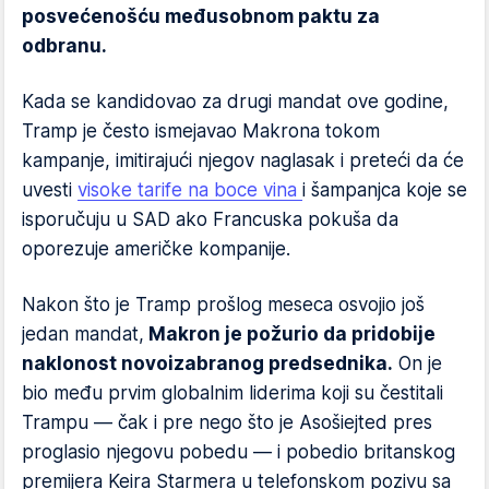
posvećenošću međusobnom paktu za
odbranu.
Kada se kandidovao za drugi mandat ove godine,
Tramp je često ismejavao Makrona tokom
kampanje, imitirajući njegov naglasak i preteći da će
uvesti
visoke tarife na boce vina
i šampanjca koje se
isporučuju u SAD ako Francuska pokuša da
oporezuje američke kompanije.
Nakon što je Tramp prošlog meseca osvojio još
jedan mandat,
Makron je požurio da pridobije
naklonost novoizabranog predsednika.
On je
bio među prvim globalnim liderima koji su čestitali
Trampu — čak i pre nego što je Asošiejted pres
proglasio njegovu pobedu — i pobedio britanskog
premijera Keira Starmera u telefonskom pozivu sa