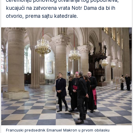
ceremoniju ponovnog otvaranja tog popodneva,
kucajući na zatvorena vrata Notr Dama da bi ih
otvorio, prema sajtu katedrale.
Francuski predsednik Emanuel Makron u prvom obilasku