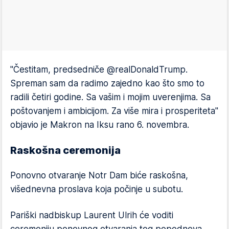
"Čestitam, predsedniče @realDonaldTrump.
Spreman sam da radimo zajedno kao što smo to
radili četiri godine. Sa vašim i mojim uverenjima. Sa
poštovanjem i ambicijom. Za više mira i prosperiteta"
objavio je Makron na Iksu rano 6. novembra.
Raskošna ceremonija
Ponovno otvaranje Notr Dam biće raskošna,
višednevna proslava koja počinje u subotu.
Pariški nadbiskup Laurent Ulrih će voditi