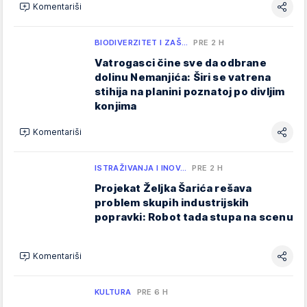
Komentariši
BIODIVERZITET I ZAŠ…
PRE 2 H
Vatrogasci čine sve da odbrane
dolinu Nemanjića: Širi se vatrena
stihija na planini poznatoj po divljim
konjima
Komentariši
ISTRAŽIVANJA I INOV…
PRE 2 H
Projekat Željka Šarića rešava
problem skupih industrijskih
popravki: Robot tada stupa na scenu
Komentariši
KULTURA
PRE 6 H