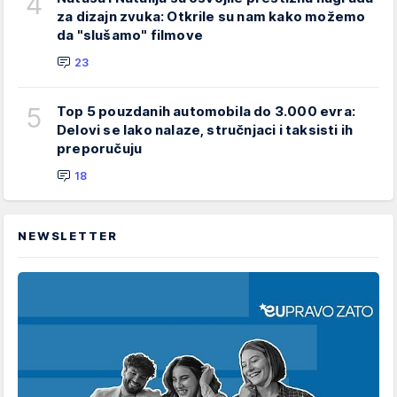
4
za dizajn zvuka: Otkrile su nam kako možemo
da "slušamo" filmove
23
5
Top 5 pouzdanih automobila do 3.000 evra:
Delovi se lako nalaze, stručnjaci i taksisti ih
preporučuju
18
NEWSLETTER