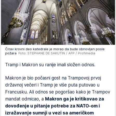
Čitav krovni deo katedrale je morao da bude obnovljen posle
požara
Foto: STEPHANE DE SAKUTIN / AFP / Profimedia
Tramp i Makron su ranije imali složen odnos.
Makron je bio počasni gost na Trampovoj prvoj
državnoj večeri i Tramp je više puta putovao u
Francusku. Ali odnos se pogoršao kako je Trampov
mandat odmicao, a
Makron ga je kritikovao za
dovođenje u pitanje potrebe za NATO-om i
izražavanje sumnji u vezi sa američkom