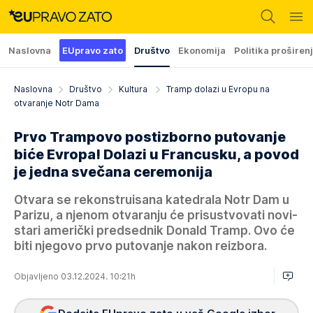
Naslovna
EUpravo zato
Društvo
Ekonomija
Politika proširen
Naslovna
Društvo
Kultura
Tramp dolazi u Evropu na
otvaranje Notr Dama
Prvo Trampovo postizborno putovanje
biće Evropa! Dolazi u Francusku, a povod
je jedna svečana ceremonija
Otvara se rekonstruisana katedrala Notr Dam u
Parizu, a njenom otvaranju će prisustvovati novi-
stari američki predsednik Donald Tramp. Ovo će
biti njegovo prvo putovanje nakon reizbora.
Objavljeno 03.12.2024. 10:21h