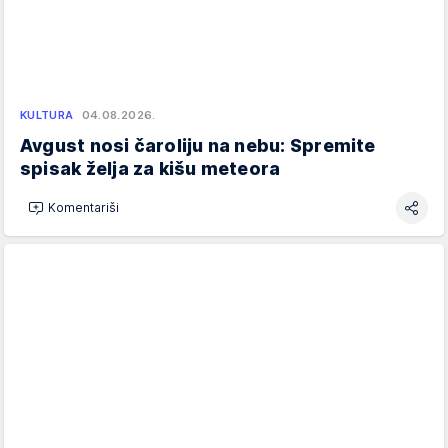
KULTURA
04.08.2026.
Avgust nosi čaroliju na nebu: Spremite
spisak želja za kišu meteora
Komentariši