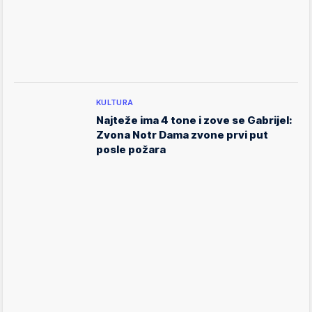
KULTURA
Najteže ima 4 tone i zove se Gabrijel:
Zvona Notr Dama zvone prvi put
posle požara