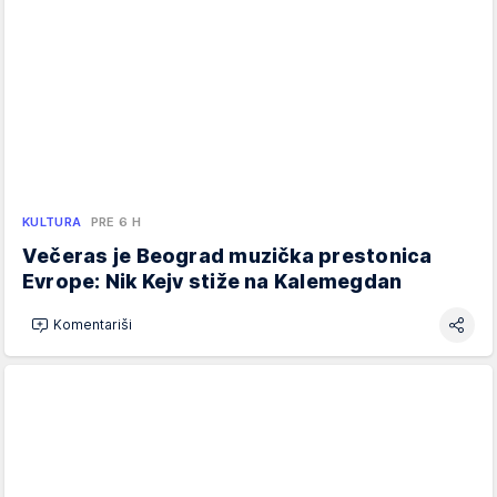
KULTURA
PRE 6 H
Večeras je Beograd muzička prestonica
Evrope: Nik Kejv stiže na Kalemegdan
Komentariši