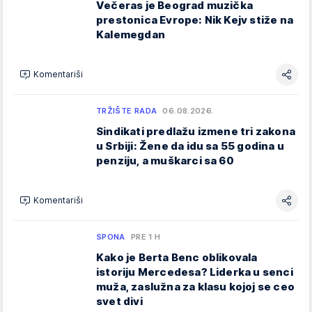
Večeras je Beograd muzička
prestonica Evrope: Nik Kejv stiže na
Kalemegdan
Komentariši
TRŽIŠTE RADA
06.08.2026.
Sindikati predlažu izmene tri zakona
u Srbiji: Žene da idu sa 55 godina u
penziju, a muškarci sa 60
Komentariši
SPONA
PRE 1 H
Kako je Berta Benc oblikovala
istoriju Mercedesa? Liderka u senci
muža, zaslužna za klasu kojoj se ceo
svet divi