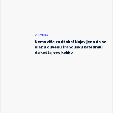
KULTURA
Nema više za džabe! Najavljeno da će
ulaz u čuvenu francusku katedralu
da košta, evo koliko