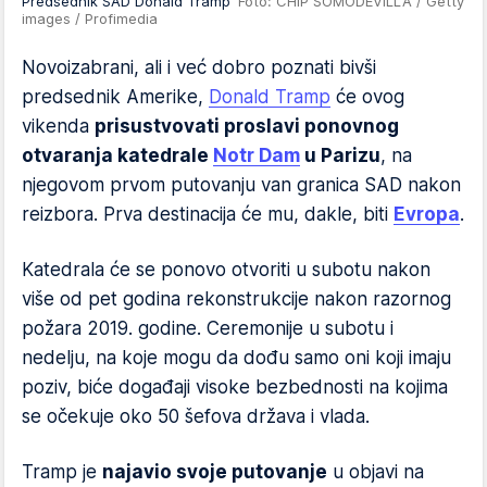
Predsednik SAD Donald Tramp
Foto: CHIP SOMODEVILLA / Getty
images / Profimedia
Novoizabrani, ali i već dobro poznati bivši
predsednik Amerike,
Donald Tramp
će ovog
vikenda
prisustvovati proslavi ponovnog
otvaranja katedrale
Notr Dam
u Parizu
, na
njegovom prvom putovanju van granica SAD nakon
reizbora. Prva destinacija će mu, dakle, biti
Evropa
.
Katedrala će se ponovo otvoriti u subotu nakon
više od pet godina rekonstrukcije nakon razornog
požara 2019. godine. Ceremonije u subotu i
nedelju, na koje mogu da dođu samo oni koji imaju
poziv, biće događaji visoke bezbednosti na kojima
se očekuje oko 50 šefova država i vlada.
Tramp je
najavio svoje putovanje
u objavi na