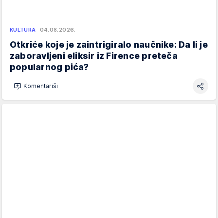
KULTURA
04.08.2026.
Otkriće koje je zaintrigiralo naučnike: Da li je
zaboravljeni eliksir iz Firence preteča
popularnog pića?
Komentariši