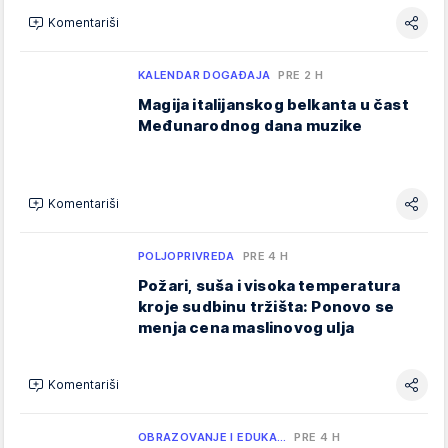
Komentariši
KALENDAR DOGAĐAJA
PRE 2 H
Magija italijanskog belkanta u čast
Međunarodnog dana muzike
Komentariši
POLJOPRIVREDA
PRE 4 H
Požari, suša i visoka temperatura
kroje sudbinu tržišta: Ponovo se
menja cena maslinovog ulja
Komentariši
OBRAZOVANJE I EDUKA…
PRE 4 H