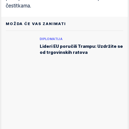
čestitkama.
MOŽDA ĆE VAS ZANIMATI
DIPLOMATIJA
Lideri EU poručili Trampu: Uzdržite se
od trgovinskih ratova