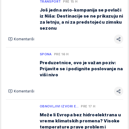
TRANSPORT
PRE 15 H
Još jedna avio-kompanija se povlači
iz Niša: Destinacije se ne prikazuju ni
za letnju, a ni za predstojeću zimsku
sezonu
Komentariši
SPONA
PRE 16 H
Preduzetnice, ovo je važan poziv:
Prijavite se i podignite poslovanje na
viši nivo
Komentariši
OBNOVLJIVI IZVORI E…
PRE 17 H
Može li Evropa bez hidroelektrana u
vreme klimatskih promena? Visoke
temperature prave problem i