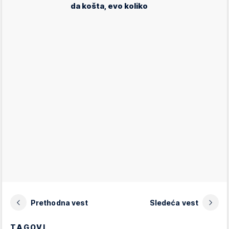
da košta, evo koliko
Prethodna vest
Sledeća vest
TAGOVI