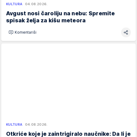
KULTURA
04.08.2026.
Avgust nosi čaroliju na nebu: Spremite
spisak želja za kišu meteora
Komentariši
KULTURA
04.08.2026.
Otkriće koje je zaintrigiralo naučnike: Da li je