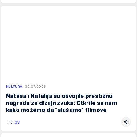
KULTURA
30.07.2026.
Nataša i Natalija su osvojile prestižnu
nagradu za dizajn zvuka: Otkrile su nam
kako možemo da "slušamo" filmove
23