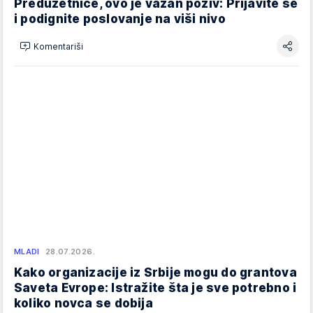
Preduzetnice, ovo je važan poziv: Prijavite se
i podignite poslovanje na viši nivo
Komentariši
MLADI
28.07.2026.
Kako organizacije iz Srbije mogu do grantova
Saveta Evrope: Istražite šta je sve potrebno i
koliko novca se dobija