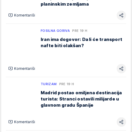
planinskim zemljama
Komentariši
FOSILNA GORIVA
PRE 19 H
Iran ima dogovor: Da li će transport
nafte biti olakšan?
Komentariši
TURIZAM
PRE 19 H
Madrid postao omiljena destinacija
turista: Stranci ostavili milijarde u
glavnom gradu Španije
Komentariši