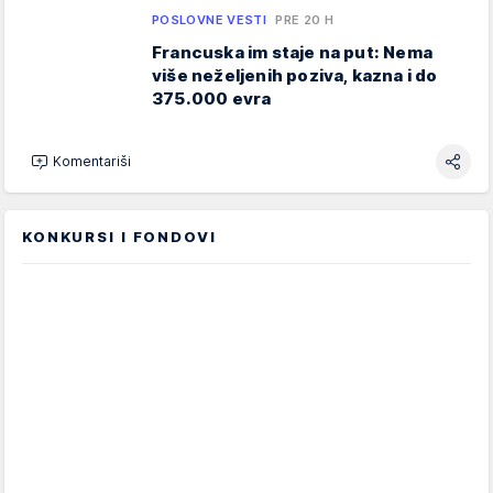
POSLOVNE VESTI
PRE 20 H
Francuska im staje na put: Nema
više neželjenih poziva, kazna i do
375.000 evra
Komentariši
KONKURSI I FONDOVI