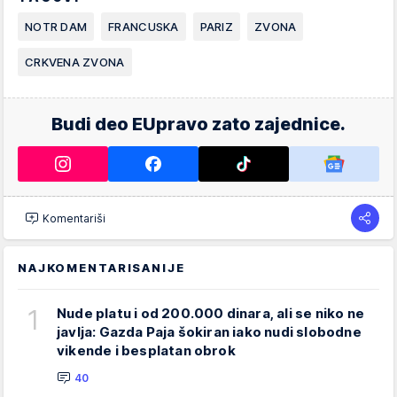
NOTR DAM
FRANCUSKA
PARIZ
ZVONA
CRKVENA ZVONA
Budi deo EUpravo zato zajednice.
Komentariši
NAJKOMENTARISANIJE
1
Nude platu i od 200.000 dinara, ali se niko ne
javlja: Gazda Paja šokiran iako nudi slobodne
vikende i besplatan obrok
40