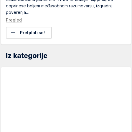
doprinese boljem međusobnom razumevanju, izgradnji
poverenja...
Pregled
Pretplati se!
Iz kategorije