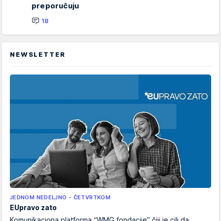
preporučuju
18
NEWSLETTER
JEDNOM NEDELJNO - ČETVRTKOM
EUpravo zato
Komunikaciona platforma “WMG fondacije” čiji je cilj da