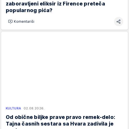
zaboravljeni eliksir iz Firence preteča
popularnog pića?
Komentariši
KULTURA
02.08.2026.
Od obične biljke prave pravo remek-delo:
Tajna časnih sestara sa Hvara zadivila je