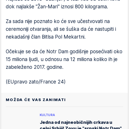
dok najlakše "Žan-Mari" iznosi 800 kilograma.
Za sada nije poznato ko će sve učestvovati na
ceremoniji otvaranja, ali se šuška da će nastupiti i
nekadašnji član Bitlsa Pol Mekartni.
Očekuje se da će Notr Dam godišnje posećivati oko
15 miliona ljudi, u odnosu na 12 miliona koliko ih je
zabeleženo 2017. godine.
(EUpravo zato/France 24)
MOŽDA ĆE VAS ZANIMATI
KULTURA
Jedna od najneobičnijih crkava u
celoj Srbiji! Zovu je "srpski Notr Dam",