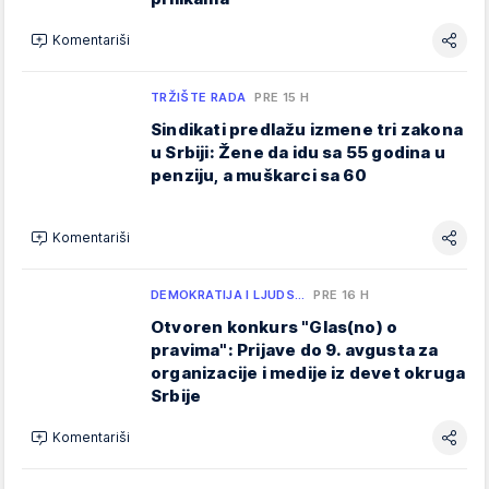
Komentariši
TRŽIŠTE RADA
PRE 15 H
Sindikati predlažu izmene tri zakona
u Srbiji: Žene da idu sa 55 godina u
penziju, a muškarci sa 60
Komentariši
DEMOKRATIJA I LJUDS…
PRE 16 H
Otvoren konkurs "Glas(no) o
pravima": Prijave do 9. avgusta za
organizacije i medije iz devet okruga
Srbije
Komentariši