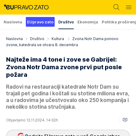
Naslovna
EUpravo zato
Društvo
Ekonomija
Politika proširen
Naslovna
Društvo
Kultura
Zvona Notr Dama ponovo
zvone, katedrala se otvara 8. decembra
Najteže ima 4 tone i zove se Gabrijel:
Zvona Notr Dama zvone prvi put posle
požara
Radovi na restauraciji katedrale Notr Dam su
trajali pet godina i koštali su stotine miliona evra,
a u radovima je učestvovalo oko 250 kompanija i
nekoliko stotina stručnjaka.
Objavljeno 12.11.2024. 14:32h