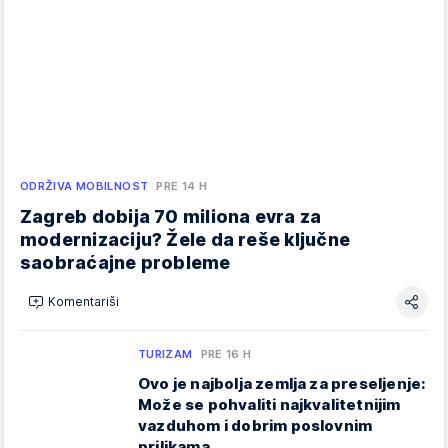
ODRŽIVA MOBILNOST
PRE 14 H
Zagreb dobija 70 miliona evra za
modernizaciju? Žele da reše ključne
saobraćajne probleme
Komentariši
TURIZAM
PRE 16 H
Ovo je najbolja zemlja za preseljenje:
Može se pohvaliti najkvalitetnijim
vazduhom i dobrim poslovnim
prilikama