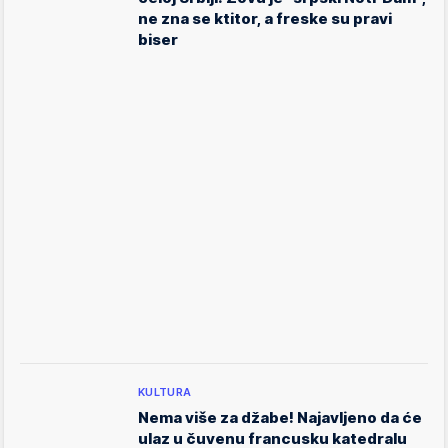
ne zna se ktitor, a freske su pravi
biser
KULTURA
Nema više za džabe! Najavljeno da će
ulaz u čuvenu francusku katedralu