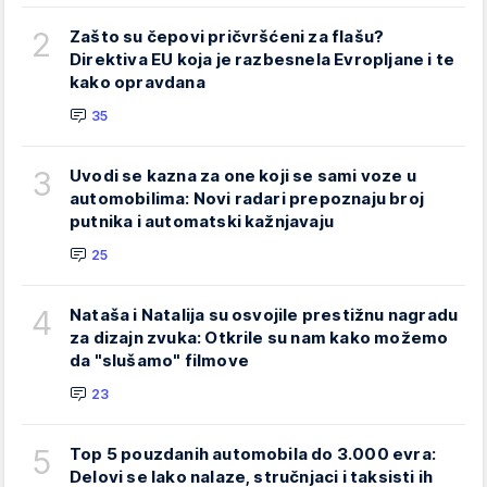
2
Zašto su čepovi pričvršćeni za flašu?
Direktiva EU koja je razbesnela Evropljane i te
kako opravdana
35
3
Uvodi se kazna za one koji se sami voze u
automobilima: Novi radari prepoznaju broj
putnika i automatski kažnjavaju
25
4
Nataša i Natalija su osvojile prestižnu nagradu
za dizajn zvuka: Otkrile su nam kako možemo
da "slušamo" filmove
23
5
Top 5 pouzdanih automobila do 3.000 evra:
Delovi se lako nalaze, stručnjaci i taksisti ih