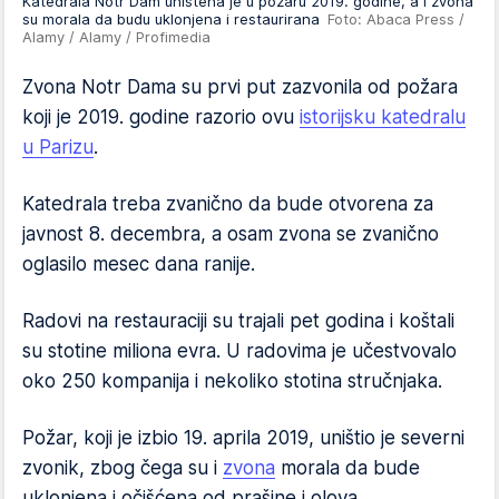
Katedrala Notr Dam uništena je u požaru 2019. godine, a i zvona
su morala da budu uklonjena i restaurirana
Foto: Abaca Press /
Alamy / Alamy / Profimedia
Zvona Notr Dama su prvi put zazvonila od požara
koji je 2019. godine razorio ovu
istorijsku katedralu
u Parizu
.
Katedrala treba zvanično da bude otvorena za
javnost 8. decembra, a osam zvona se zvanično
oglasilo mesec dana ranije.
Radovi na restauraciji su trajali pet godina i koštali
su stotine miliona evra. U radovima je učestvovalo
oko 250 kompanija i nekoliko stotina stručnjaka.
Požar, koji je izbio 19. aprila 2019, uništio je severni
zvonik, zbog čega su i
zvona
morala da bude
uklonjena i očišćena od prašine i olova.