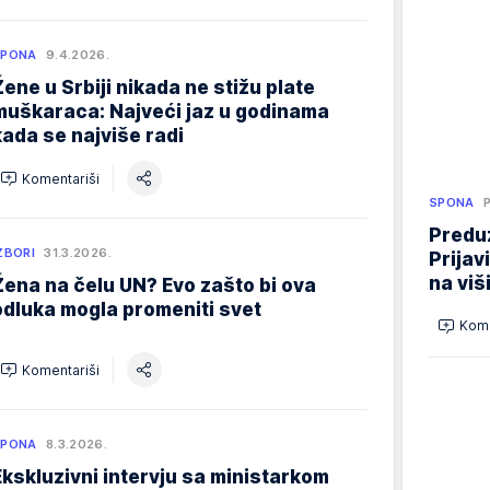
SPONA
9.4.2026.
Žene u Srbiji nikada ne stižu plate
muškaraca: Najveći jaz u godinama
kada se najviše radi
Komentariši
SPONA
Preduz
ZBORI
31.3.2026.
Prijav
na viš
Žena na čelu UN? Evo zašto bi ova
odluka mogla promeniti svet
Kome
Komentariši
SPONA
8.3.2026.
Ekskluzivni intervju sa ministarkom