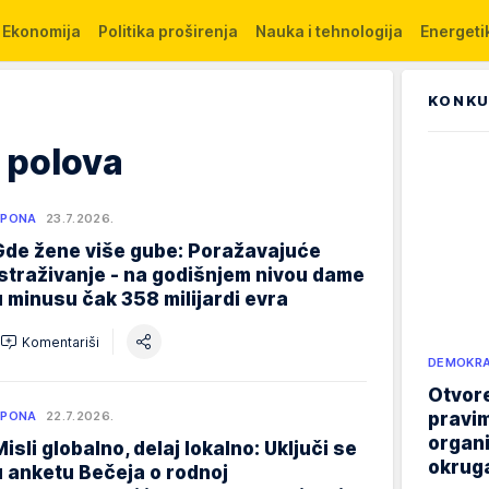
Ekonomija
Politika proširenja
Nauka i tehnologija
Energetik
KONKU
 polova
SPONA
23.7.2026.
Gde žene više gube: Poražavajuće
istraživanje - na godišnjem nivou dame
u minusu čak 358 milijardi evra
Komentariši
DEMOKRA
Otvore
pravim
SPONA
22.7.2026.
organi
Misli globalno, delaj lokalno: Uključi se
okruga
u anketu Bečeja o rodnoj