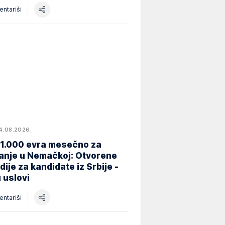
ntariši
4.08.2026.
 1.000 evra mesečno za
anje u Nemačkoj: Otvorene
dije za kandidate iz Srbije -
 uslovi
ntariši