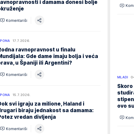
ravnopravnosti i damama donesi bolje
Kome
okruženje
Komentariši
SPONA
17.7.2026.
Rodna ravnopravnost u finalu
Mundijala: Gde dame imaju bolja i veća
prava, u Španiji ili Argentini?
Komentariši
MLADI
0
Skoro
studir
SPONA
15.7.2026.
stipen
Dok svi igraju za milione, Haland i
ovo su
drugari biraju jednakost sa damama:
Potez vredan divljenja
Kome
Komentariši