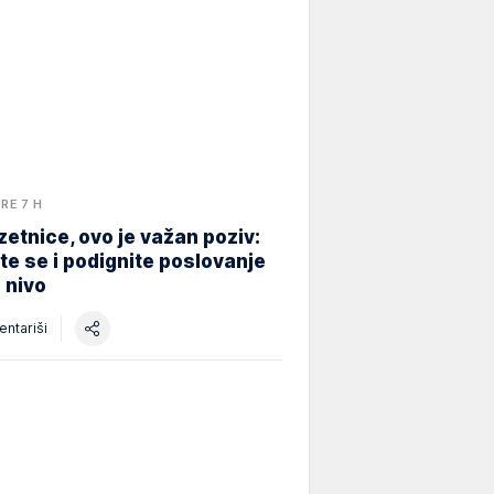
PRE 7 H
etnice, ovo je važan poziv:
ite se i podignite poslovanje
i nivo
ntariši