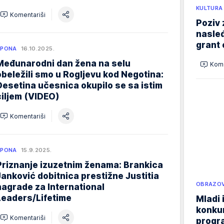
KULTURA
Komentariši
Poziv 
nasleđ
grant 
SPONA
16.10.2025.
Međunarodni dan žena na selu
Kome
obeležili smo u Rogljevu kod Negotina:
Desetina učesnica okupilo se sa istim
ciljem (VIDEO)
Komentariši
SPONA
15.9.2025.
Priznanje izuzetnim ženama: Brankica
Janković dobitnica prestižne Justitia
OBRAZOV
nagrade za International
Leaders/Lifetime
Mladi 
konku
Komentariši
progr