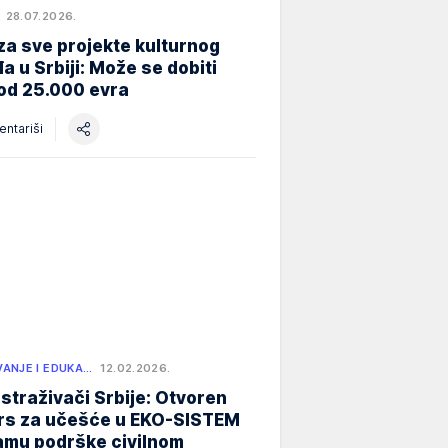
28.07.2026.
za sve projekte kulturnog
a u Srbiji: Može se dobiti
od 25.000 evra
ntariši
ANJE I EDUKA…
12.02.2026.
istraživači Srbije: Otvoren
rs za učešće u EKO-SISTEM
amu podrške civilnom