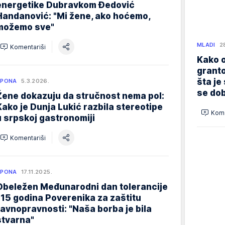
energetike Dubravkom Đedović
Handanović: "Mi žene, ako hoćemo,
možemo sve"
MLADI
2
Komentariši
Kako o
granto
šta je
SPONA
5.3.2026.
se dob
Žene dokazuju da stručnost nema pol:
Kako je Dunja Lukić razbila stereotipe
Kome
u srpskoj gastronomiji
Komentariši
SPONA
17.11.2025.
Obeležen Međunarodni dan tolerancije
i 15 godina Poverenika za zaštitu
ravnopravnosti: "Naša borba je bila
stvarna"