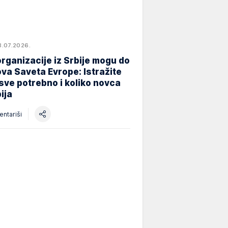
8.07.2026.
rganizacije iz Srbije mogu do
va Saveta Evrope: Istražite
 sve potrebno i koliko novca
ija
ntariši