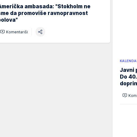
Američka ambasada: "Stokholm ne
sme da promoviše ravnopravnost
polova"
Komentariši
KALENDA
Javni 
Do 40.
doprin
Kome