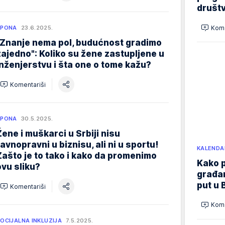
društ
Kome
SPONA
23.6.2025.
"Znanje nema pol, budućnost gradimo
zajedno": Koliko su žene zastupljene u
inženjerstvu i šta one o tome kažu?
Komentariši
SPONA
30.5.2025.
Žene i muškarci u Srbiji nisu
ravnopravni u biznisu, ali ni u sportu!
KALENDA
Zašto je to tako i kako da promenimo
Kako p
ovu sliku?
građan
put u 
Komentariši
Kome
OCIJALNA INKLUZIJA
7.5.2025.