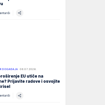
vu
ntariši
R DOGAĐAJA
08.07.2026.
roširenje EU utiče na
e? Prijavite radove i osvojite
Brisel
ntariši