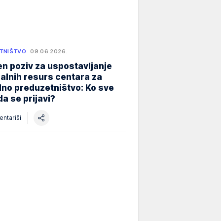
TNIŠTVO
09.06.2026.
n poziv za uspostavljanje
alnih resurs centara za
lno preduzetništvo: Ko sve
a se prijavi?
ntariši