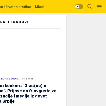
a i životna sredina
Mladi
RSI I FONDOVI
TIJA I LJUDS…
PRE 6 H
n konkurs "Glas(no) o
a": Prijave do 9. avgusta za
zacije i medije iz devet
 Srbije