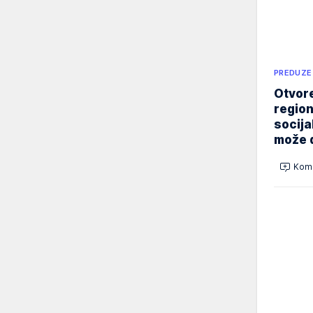
PREDUZE
Otvore
region
socija
može d
Kome