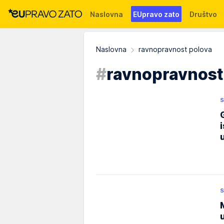
Naslovna
EUpravo zato
Društvo
Događaji
News
WMG fondacija
Naslovna
ravnopravnost polova
#
ravnopravnost