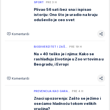
SPORT
PRE 3 H
Plivao 56 sati bez sna i ispisao
istoriju: Ono što je uradio na kraju
oduševilo je ceo svet
Komentariši
BIODIVERZITET I ZAŠ…
PRE 19 H
Na + 40 teško je i njima: Kako se
rashlađuju životinje u Zoo vrtovima u
Beogradu, i Evropi
Komentariši
PREVENCIJA KAO GARA…
PRE 4 H
Znaci upozorenja: Zašto se ježimo i
osećamo hladnoću tokom velikih
vrućina?