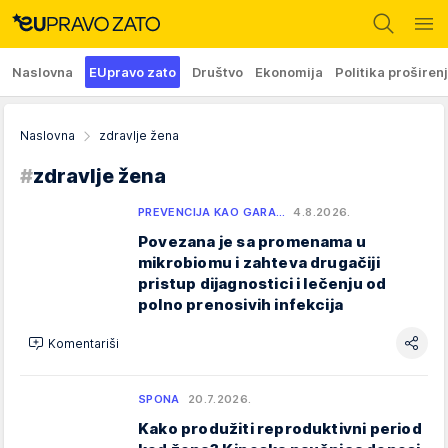
Naslovna
EUpravo zato
Društvo
Ekonomija
Politika proširen
Naslovna
zdravlje žena
#
zdravlje žena
PREVENCIJA KAO GARA…
4.8.2026.
Povezana je sa promenama u
mikrobiomu i zahteva drugačiji
pristup dijagnostici i lečenju od
polno prenosivih infekcija
Komentariši
SPONA
20.7.2026.
Kako produžiti reproduktivni period