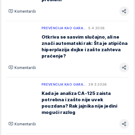
Komentariši
PREVENCIJA KAO GARA…
5.4.2026.
Otkriva se sasvim slučajno, ali ne
znači automatski rak: Šta je atipična
hiperplazija dojke i zašto zahteva
praćenje?
Komentariši
PREVENCIJA KAO GARA…
29.3.2026.
Kada je analiza CA-125 zaista
potrebna i zašto nije uvek
pouzdana? Rak jajnika nije jedini
mogući razlog
Komentariši