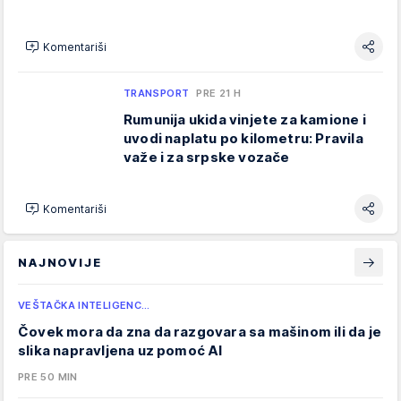
Komentariši
TRANSPORT
PRE 21 H
Rumunija ukida vinjete za kamione i
uvodi naplatu po kilometru: Pravila
važe i za srpske vozače
Komentariši
NAJNOVIJE
VEŠTAČKA INTELIGENC…
Čovek mora da zna da razgovara sa mašinom ili da je
slika napravljena uz pomoć AI
PRE 50 MIN