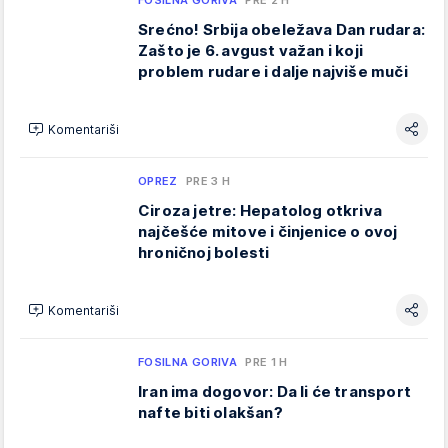
FOSILNA GORIVA
PRE 2 H
Srećno! Srbija obeležava Dan rudara:
Zašto je 6. avgust važan i koji
problem rudare i dalje najviše muči
Komentariši
OPREZ
PRE 3 H
Ciroza jetre: Hepatolog otkriva
najčešće mitove i činjenice o ovoj
hroničnoj bolesti
Komentariši
FOSILNA GORIVA
PRE 1 H
Iran ima dogovor: Da li će transport
nafte biti olakšan?