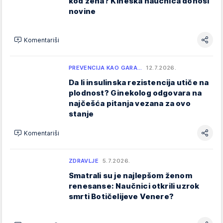
kod žena? Kineska naučnica donosi
novine
Komentariši
PREVENCIJA KAO GARA…
12.7.2026.
Da li insulinska rezistencija utiče na
plodnost? Ginekolog odgovara na
najčešća pitanja vezana za ovo
stanje
Komentariši
ZDRAVLJE
5.7.2026.
Smatrali su je najlepšom ženom
renesanse: Naučnici otkrili uzrok
smrti Botičelijeve Venere?