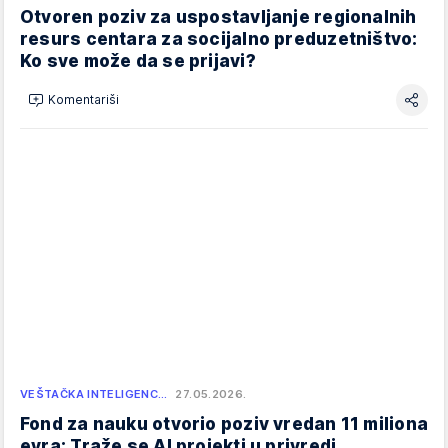
Otvoren poziv za uspostavljanje regionalnih
resurs centara za socijalno preduzetništvo:
Ko sve može da se prijavi?
Komentariši
VEŠTAČKA INTELIGENC…
27.05.2026.
Fond za nauku otvorio poziv vredan 11 miliona
evra: Traže se AI projekti u privredi