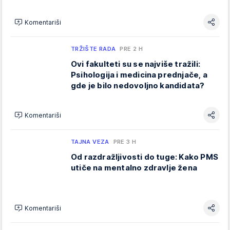
Komentariši
TRŽIŠTE RADA
PRE 2 H
Ovi fakulteti su se najviše tražili:
Psihologija i medicina prednjače, a
gde je bilo nedovoljno kandidata?
Komentariši
TAJNA VEZA
PRE 3 H
Od razdražljivosti do tuge: Kako PMS
utiče na mentalno zdravlje žena
Komentariši