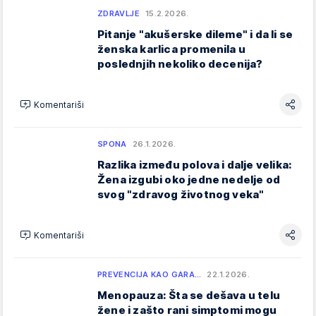
ZDRAVLJE
15.2.2026.
Pitanje "akušerske dileme" i da li se
ženska karlica promenila u
poslednjih nekoliko decenija?
Komentariši
SPONA
26.1.2026.
Razlika između polova i dalje velika:
Žena izgubi oko jedne nedelje od
svog "zdravog životnog veka"
Komentariši
PREVENCIJA KAO GARA…
22.1.2026.
Menopauza: Šta se dešava u telu
žene i zašto rani simptomi mogu