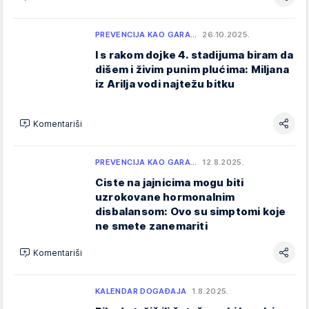
PREVENCIJA KAO GARA…
26.10.2025.
I s rakom dojke 4. stadijuma biram da
dišem i živim punim plućima: Miljana
iz Arilja vodi najtežu bitku
Komentariši
PREVENCIJA KAO GARA…
12.8.2025.
Ciste na jajnicima mogu biti
uzrokovane hormonalnim
disbalansom: Ovo su simptomi koje
ne smete zanemariti
Komentariši
KALENDAR DOGAĐAJA
1.8.2025.