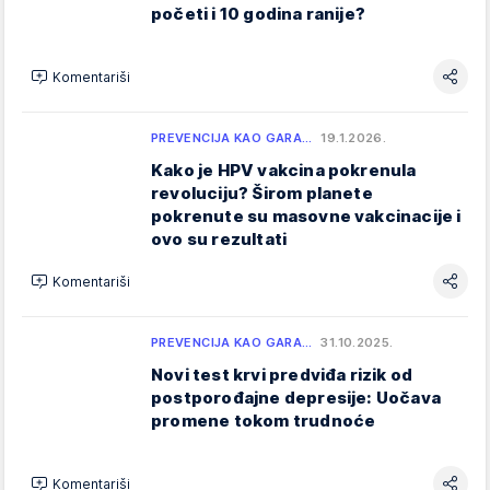
početi i 10 godina ranije?
Komentariši
PREVENCIJA KAO GARA…
19.1.2026.
Kako je HPV vakcina pokrenula
revoluciju? Širom planete
pokrenute su masovne vakcinacije i
ovo su rezultati
Komentariši
PREVENCIJA KAO GARA…
31.10.2025.
Novi test krvi predviđa rizik od
postporođajne depresije: Uočava
promene tokom trudnoće
Komentariši