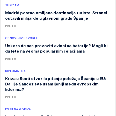
TURIZAM
Madrid postao omiljena destinacija turista: Stranci
ostavili milijarde u glavnom gradu Španije
PRE 1 H
OBNOVLJIVI IZVORI E…
Uskoro će nas prevoziti avioni na baterije? Mogli bi
da lete na veoma popularnim relacijama
PRE 1 H
DIPLOMATIJA
Kriza u Seuti otvorila pitanje položaja Španije u EU:
Da li je Sančez sve usamljeniji među evropskim
liderima?
PRE 1 H
FOSILNA GORIVA