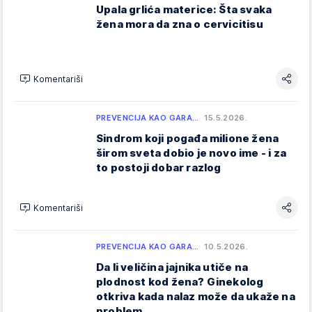
Upala grlića materice: Šta svaka
žena mora da zna o cervicitisu
Komentariši
PREVENCIJA KAO GARA…
15.5.2026.
Sindrom koji pogađa milione žena
širom sveta dobio je novo ime - i za
to postoji dobar razlog
Komentariši
PREVENCIJA KAO GARA…
10.5.2026.
Da li veličina jajnika utiče na
plodnost kod žena? Ginekolog
otkriva kada nalaz može da ukaže na
problem