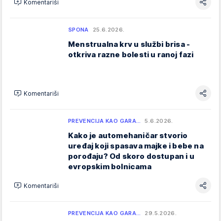
Komentariši
SPONA
25.6.2026.
Menstrualna krv u službi brisa -
otkriva razne bolesti u ranoj fazi
Komentariši
PREVENCIJA KAO GARA…
5.6.2026.
Kako je automehaničar stvorio
uređaj koji spasava majke i bebe na
porođaju? Od skoro dostupan i u
evropskim bolnicama
Komentariši
PREVENCIJA KAO GARA…
29.5.2026.