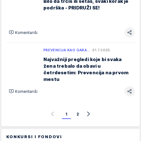
Bilo da trčiš ili šetaš, svaki korak je
podrška - PRIDRUŽI SE!
Komentariši
PREVENCIJA KAO GARA…
31.7.2025.
Najvažniji pregledi koje bi svaka
žena trebalo da obavi u
četrdesetim: Prevencija na prvom
mestu
Komentariši
1
2
KONKURSI I FONDOVI