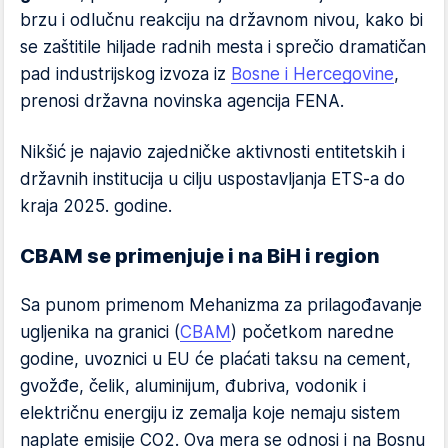
brzu i odlučnu reakciju na državnom nivou, kako bi
se zaštitile hiljade radnih mesta i sprečio dramatičan
pad industrijskog izvoza iz
Bosne i Hercegovine
,
prenosi državna novinska agencija FENA.
Nikšić je najavio zajedničke aktivnosti entitetskih i
državnih institucija u cilju uspostavljanja ETS-a do
kraja 2025. godine.
CBAM se primenjuje i na BiH i region
Sa punom primenom Mehanizma za prilagođavanje
ugljenika na granici (
CBAM
) početkom naredne
godine, uvoznici u EU će plaćati taksu na cement,
gvožđe, čelik, aluminijum, đubriva, vodonik i
električnu energiju iz zemalja koje nemaju sistem
naplate emisije CO2. Ova mera se odnosi i na Bosnu