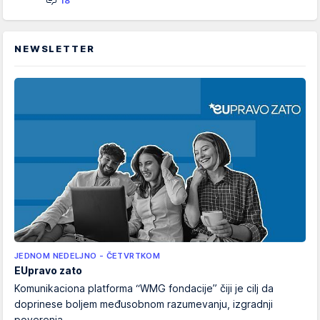
18
NEWSLETTER
JEDNOM NEDELJNO - ČETVRTKOM
EUpravo zato
Komunikaciona platforma “WMG fondacije” čiji je cilj da
doprinese boljem međusobnom razumevanju, izgradnji
poverenja...