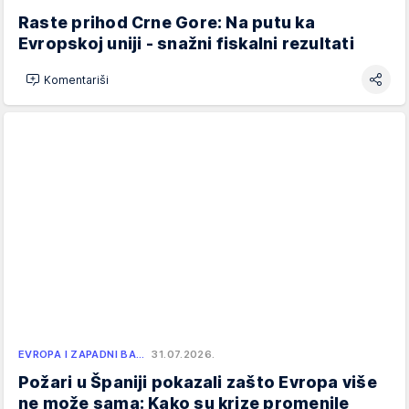
Raste prihod Crne Gore: Na putu ka
Evropskoj uniji - snažni fiskalni rezultati
Komentariši
EVROPA I ZAPADNI BA…
31.07.2026.
Požari u Španiji pokazali zašto Evropa više
ne može sama: Kako su krize promenile