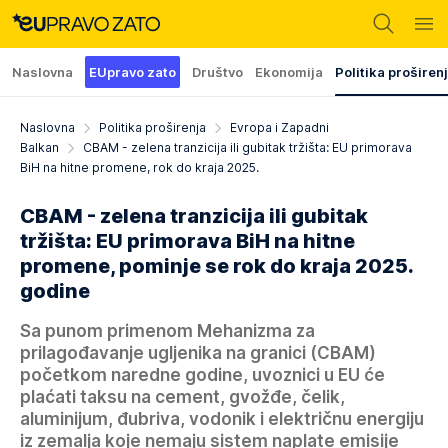
Naslovna
EUpravo zato
Društvo
Ekonomija
Politika proširen
Naslovna
Politika proširenja
Evropa i Zapadni
Balkan
CBAM - zelena tranzicija ili gubitak tržišta: EU primorava
BiH na hitne promene, rok do kraja 2025.
CBAM - zelena tranzicija ili gubitak
tržišta: EU primorava BiH na hitne
promene, pominje se rok do kraja 2025.
godine
Sa punom primenom Mehanizma za
prilagođavanje ugljenika na granici (CBAM)
početkom naredne godine, uvoznici u EU će
plaćati taksu na cement, gvožđe, čelik,
aluminijum, đubriva, vodonik i električnu energiju
iz zemalja koje nemaju sistem naplate emisije