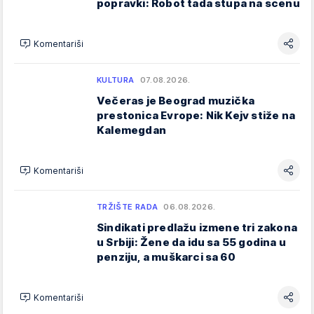
popravki: Robot tada stupa na scenu
Komentariši
KULTURA
07.08.2026.
Večeras je Beograd muzička
prestonica Evrope: Nik Kejv stiže na
Kalemegdan
Komentariši
TRŽIŠTE RADA
06.08.2026.
Sindikati predlažu izmene tri zakona
u Srbiji: Žene da idu sa 55 godina u
penziju, a muškarci sa 60
Komentariši