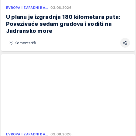
EVROPA I ZAPADNI BA…
03.08.2026.
U planu je izgradnja 180 kilometara puta:
Povezivaće sedam gradova i voditi na
Jadransko more
Komentariši
EVROPA I ZAPADNI BA…
03.08.2026.