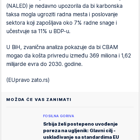
(NALED) je nedavno upozorila da bi karbonska
taksa mogla ugroziti radna mesta i poslovanje
sektora koji zapošljava oko 7% radne snage i
učestvuje sa 11% u BDP-u.
U BiH, zvanična analiza pokazuje da bi CBAM
mogao da košta privredu između 369 miliona i 1,62
milijarde evra do 2030. godine.
(EUpravo zato.rs)
MOŽDA ĆE VAS ZANIMATI
FOSILNA GORIVA
Srbija želi postepeno uvođenje
poreza na ugljenik: Glavni cilj -
usklađivanje sa standardima EU