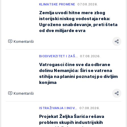
KLIMATSKE PROMENE
07.08.2026.
Zemlja uvodi hitne mere zbog
istorijski niskog vodostaja reka:
Ugroženo snabdevanje, preti šteta
od dve milijarde evra
Komentariši
BIODIVERZITET I ZAŠ…
07.08.2026.
Vatrogasci čine sve da odbrane
dolinu Nemanjića: Širi se vatrena
stihija na planini poznatoj po divljim
konjima
Komentariši
ISTRAŽIVANJA I INOV…
07.08.2026.
Projekat Željka Šarića rešava
problem skupih industrijskih