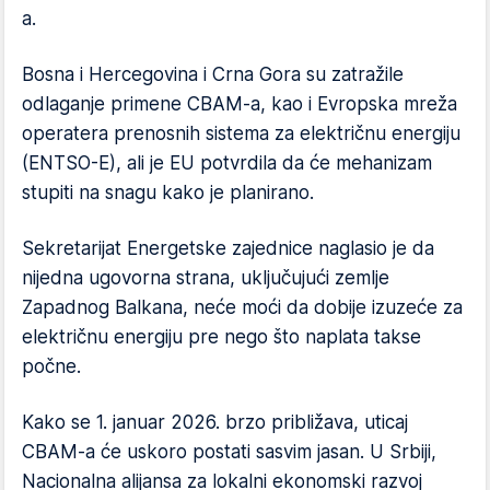
a.
Bosna i Hercegovina i Crna Gora su zatražile
odlaganje primene CBAM-a, kao i Evropska mreža
operatera prenosnih sistema za električnu energiju
(ENTSO-E), ali je EU potvrdila da će mehanizam
stupiti na snagu kako je planirano.
Sekretarijat Energetske zajednice naglasio je da
nijedna ugovorna strana, uključujući zemlje
Zapadnog Balkana, neće moći da dobije izuzeće za
električnu energiju pre nego što naplata takse
počne.
Kako se 1. januar 2026. brzo približava, uticaj
CBAM-a će uskoro postati sasvim jasan. U Srbiji,
Nacionalna alijansa za lokalni ekonomski razvoj