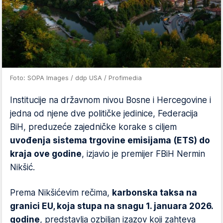
Foto: SOPA Images / ddp USA / Profimedia
Institucije na državnom nivou Bosne i Hercegovine i
jedna od njene dve političke jedinice, Federacija
BiH, preduzeće zajedničke korake s ciljem
uvođenja sistema trgovine emisijama (ETS) do
kraja ove godine
, izjavio je premijer FBiH Nermin
Nikšić.
Prema Nikšićevim rečima,
karbonska taksa na
granici EU, koja stupa na snagu 1. januara 2026.
godine
, predstavlja ozbiljan izazov koji zahteva