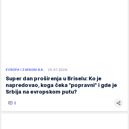
EVROPA I ZAPADNI BA…
25.07.2026.
Super dan proširenja u Briselu: Ko je
napredovao, koga čeka "popravni" i gde je
Srbija na evropskom putu?
2