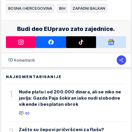
BOSNA I HERCEGOVINA
BIH
ZAPADNI BALKAN
Budi deo EUpravo zato zajednice.
Komentariši
NAJKOMENTARISANIJE
1
Nude platu i od 200.000 dinara, ali se niko ne
javlja: Gazda Paja šokiran iako nudi slobodne
vikende i besplatan obrok
40
2
Zašto su čepovi pričvršćeni za flašu?