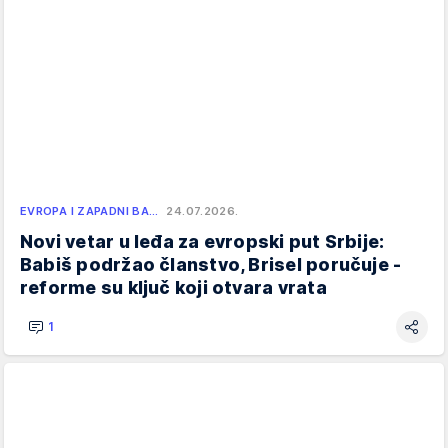
EVROPA I ZAPADNI BA…
24.07.2026.
Novi vetar u leđa za evropski put Srbije:
Babiš podržao članstvo, Brisel poručuje -
reforme su ključ koji otvara vrata
1