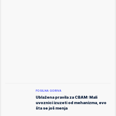
FOSILNA GORIVA
Ublažena pravila za CBAM: Mali
uvoznici izuzeti od mehanizma, evo
šta se još menja