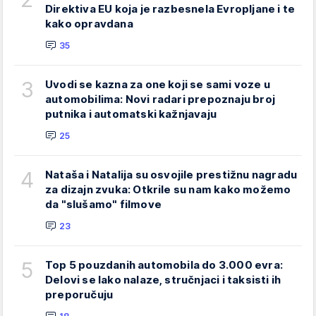
Direktiva EU koja je razbesnela Evropljane i te
kako opravdana
35
3
Uvodi se kazna za one koji se sami voze u
automobilima: Novi radari prepoznaju broj
putnika i automatski kažnjavaju
25
4
Nataša i Natalija su osvojile prestižnu nagradu
za dizajn zvuka: Otkrile su nam kako možemo
da "slušamo" filmove
23
5
Top 5 pouzdanih automobila do 3.000 evra:
Delovi se lako nalaze, stručnjaci i taksisti ih
preporučuju