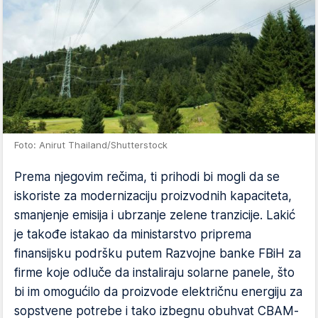
Foto: Anirut Thailand/Shutterstock
Prema njegovim rečima, ti prihodi bi mogli da se
iskoriste za modernizaciju proizvodnih kapaciteta,
smanjenje emisija i ubrzanje zelene tranzicije. Lakić
je takođe istakao da ministarstvo priprema
finansijsku podršku putem Razvojne banke FBiH za
firme koje odluče da instaliraju solarne panele, što
bi im omogućilo da proizvode električnu energiju za
sopstvene potrebe i tako izbegnu obuhvat CBAM-