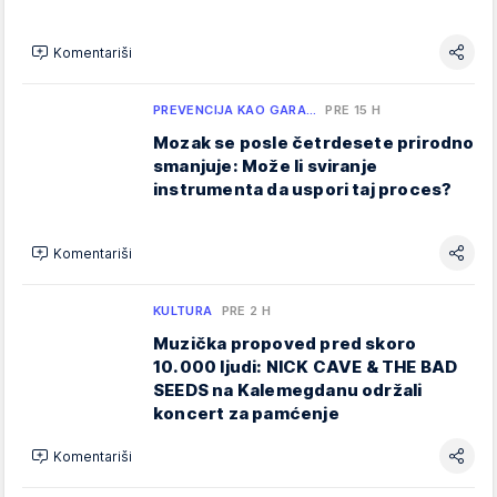
Komentariši
PREVENCIJA KAO GARA…
PRE 15 H
Mozak se posle četrdesete prirodno
smanjuje: Može li sviranje
instrumenta da uspori taj proces?
Komentariši
KULTURA
PRE 2 H
Muzička propoved pred skoro
10.000 ljudi: NICK CAVE & THE BAD
SEEDS na Kalemegdanu održali
koncert za pamćenje
Komentariši