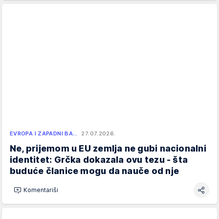
EVROPA I ZAPADNI BA…
27.07.2026.
Ne, prijemom u EU zemlja ne gubi nacionalni
identitet: Grčka dokazala ovu tezu - šta
buduće članice mogu da nauče od nje
Komentariši