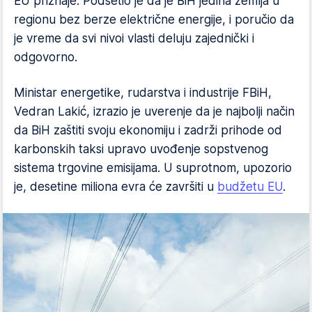
EU priznaje. Podsetio je da je BiH jedina zemlja u
regionu bez berze električne energije, i poručio da
je vreme da svi nivoi vlasti deluju zajednički i
odgovorno.
Ministar energetike, rudarstva i industrije FBiH,
Vedran Lakić, izrazio je uverenje da je najbolji način
da BiH zaštiti svoju ekonomiju i zadrži prihode od
karbonskih taksi upravo uvođenje sopstvenog
sistema trgovine emisijama. U suprotnom, upozorio
je, desetine miliona evra će završiti u
budžetu EU
.