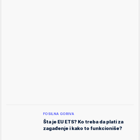
FOSILNA GORIVA
Šta je EU ETS? Ko treba da plati za
zagađenje i kako to funkcioniše?