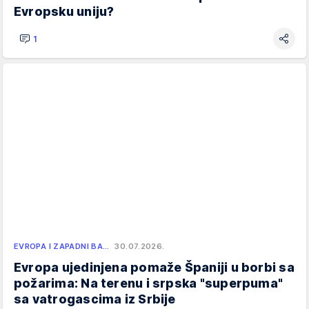
Evropsku uniju?
1
EVROPA I ZAPADNI BA…
30.07.2026.
Evropa ujedinjena pomaže Španiji u borbi sa
požarima: Na terenu i srpska "superpuma"
sa vatrogascima iz Srbije