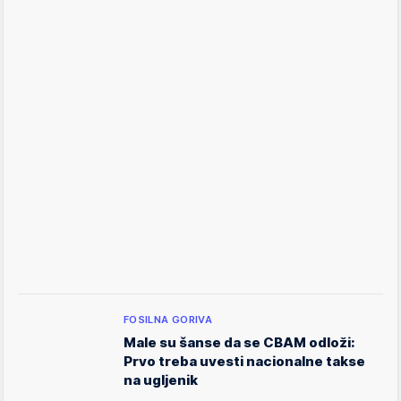
FOSILNA GORIVA
Male su šanse da se CBAM odloži:
Prvo treba uvesti nacionalne takse
na ugljenik