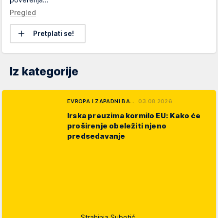
Pregled
Pretplati se!
Iz kategorije
EVROPA I ZAPADNI BA…
03.08.2026.
Irska preuzima kormilo EU: Kako će
proširenje obeležiti njeno
predsedavanje
Strahinja Subotić