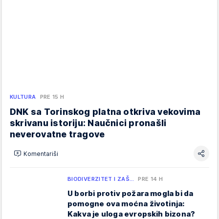
KULTURA
PRE 15 H
DNK sa Torinskog platna otkriva vekovima
skrivanu istoriju: Naučnici pronašli
neverovatne tragove
Komentariši
BIODIVERZITET I ZAŠ…
PRE 14 H
U borbi protiv požara mogla bi da
pomogne ova moćna životinja:
Kakva je uloga evropskih bizona?