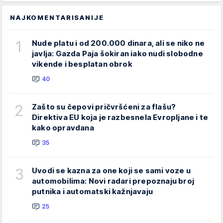
NAJKOMENTARISANIJE
1
Nude platu i od 200.000 dinara, ali se niko ne
javlja: Gazda Paja šokiran iako nudi slobodne
vikende i besplatan obrok
40
2
Zašto su čepovi pričvršćeni za flašu?
Direktiva EU koja je razbesnela Evropljane i te
kako opravdana
35
3
Uvodi se kazna za one koji se sami voze u
automobilima: Novi radari prepoznaju broj
putnika i automatski kažnjavaju
25