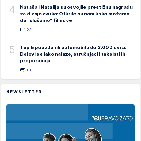
4
Nataša i Natalija su osvojile prestižnu nagradu
za dizajn zvuka: Otkrile su nam kako možemo
da "slušamo" filmove
23
5
Top 5 pouzdanih automobila do 3.000 evra:
Delovi se lako nalaze, stručnjaci i taksisti ih
preporučuju
18
NEWSLETTER