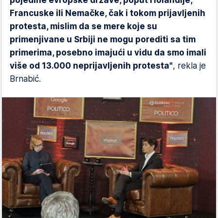
Francuske ili Nemačke, čak i tokom prijavljenih
protesta, mislim da se mere koje su
primenjivane u Srbiji ne mogu porediti sa tim
primerima, posebno imajući u vidu da smo imali
više od 13.000 neprijavljenih protesta"
, rekla je
Brnabić.