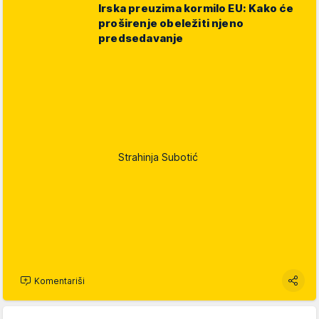
Irska preuzima kormilo EU: Kako će
proširenje obeležiti njeno
predsedavanje
Strahinja Subotić
Komentariši