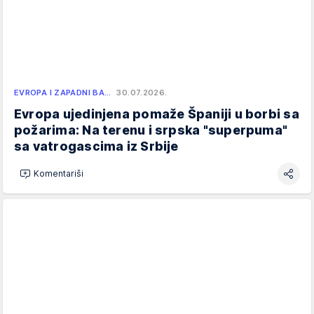
EVROPA I ZAPADNI BA…
30.07.2026.
Evropa ujedinjena pomaže Španiji u borbi sa
požarima: Na terenu i srpska "superpuma"
sa vatrogascima iz Srbije
Komentariši