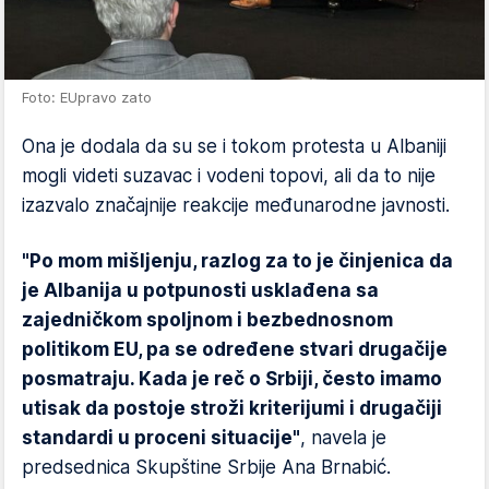
Foto: EUpravo zato
Ona je dodala da su se i tokom protesta u Albaniji
mogli videti suzavac i vodeni topovi, ali da to nije
izazvalo značajnije reakcije međunarodne javnosti.
"Po mom mišljenju, razlog za to je činjenica da
je Albanija u potpunosti usklađena sa
zajedničkom spoljnom i bezbednosnom
politikom EU, pa se određene stvari drugačije
posmatraju. Kada je reč o Srbiji, često imamo
utisak da postoje stroži kriterijumi i drugačiji
standardi u proceni situacije"
, navela je
predsednica Skupštine Srbije Ana Brnabić.