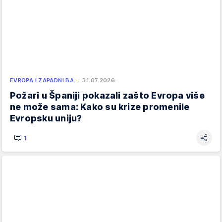
EVROPA I ZAPADNI BA…
31.07.2026.
Požari u Španiji pokazali zašto Evropa više
ne može sama: Kako su krize promenile
Evropsku uniju?
1