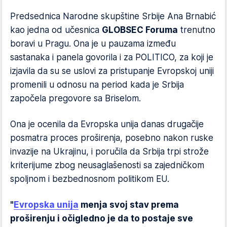
Predsednica Narodne skupštine Srbije Ana Brnabić
kao jedna od učesnica
GLOBSEC Foruma
trenutno
boravi u Pragu. Ona je u pauzama između
sastanaka i panela govorila i za POLITICO, za koji je
izjavila da su se uslovi za pristupanje Evropskoj uniji
promenili u odnosu na period kada je Srbija
započela pregovore sa Briselom.
Ona je ocenila da Evropska unija danas drugačije
posmatra proces proširenja, posebno nakon ruske
invazije na Ukrajinu, i poručila da Srbija trpi strože
kriterijume zbog neusaglašenosti sa zajedničkom
spoljnom i bezbednosnom politikom EU.
"
Evropska unija
menja svoj stav prema
proširenju i očigledno je da to postaje sve