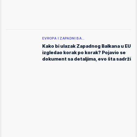
EVROPA I ZAPADNI BA…
Kako bi ulazak Zapadnog Balkana u EU
izgledao korak po korak? Pojavio se
dokument sa detaljima, evo šta sadrži