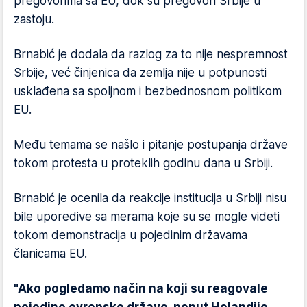
pregovorima sa EU, dok su pregovori Srbije u
zastoju.
Brnabić je dodala da razlog za to nije nespremnost
Srbije, već činjenica da zemlja nije u potpunosti
usklađena sa spoljnom i bezbednosnom politikom
EU.
Među temama se našlo i pitanje postupanja države
tokom protesta u proteklih godinu dana u Srbiji.
Brnabić je ocenila da reakcije institucija u Srbiji nisu
bile uporedive sa merama koje su se mogle videti
tokom demonstracija u pojedinim državama
članicama EU.
"Ako pogledamo način na koji su reagovale
pojedine evropske države, poput Holandije,