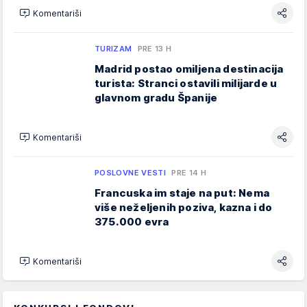
Komentariši
TURIZAM
PRE 13 H
Madrid postao omiljena destinacija
turista: Stranci ostavili milijarde u
glavnom gradu Španije
Komentariši
POSLOVNE VESTI
PRE 14 H
Francuska im staje na put: Nema
više neželjenih poziva, kazna i do
375.000 evra
Komentariši