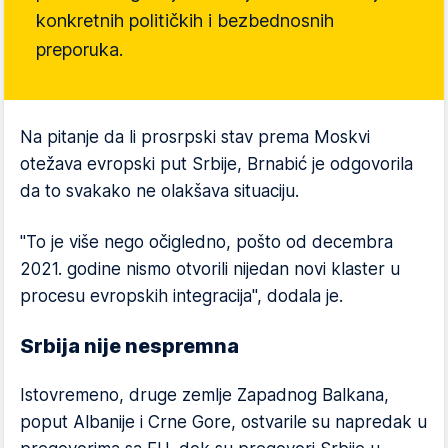
konkretnih političkih i bezbednosnih
preporuka.
Na pitanje da li prosrpski stav prema Moskvi
otežava evropski put Srbije, Brnabić je odgovorila
da to svakako ne olakšava situaciju.
"To je više nego očigledno, pošto od decembra
2021. godine nismo otvorili nijedan novi klaster u
procesu evropskih integracija", dodala je.
Srbija nije nespremna
Istovremeno, druge zemlje Zapadnog Balkana,
poput Albanije i Crne Gore, ostvarile su napredak u