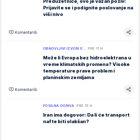
Preduzetnice, ovo je važan poziv:
Prijavite se i podignite poslovanje na
viši nivo
Komentariši
OBNOVLJIVI IZVORI E…
PRE 11 H
Može li Evropa bez hidroelektrana u
vreme klimatskih promena? Visoke
temperature prave problem i
planinskim zemljama
Komentariši
FOSILNA GORIVA
PRE 13 H
Iran ima dogovor: Da li će transport
nafte biti olakšan?