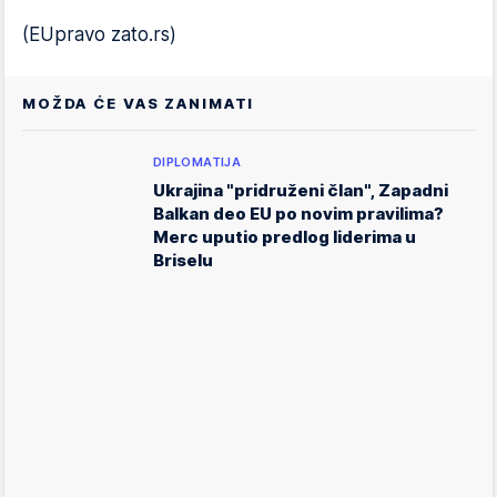
(EUpravo zato.rs)
MOŽDA ĆE VAS ZANIMATI
DIPLOMATIJA
Ukrajina "pridruženi član", Zapadni
Balkan deo EU po novim pravilima?
Merc uputio predlog liderima u
Briselu