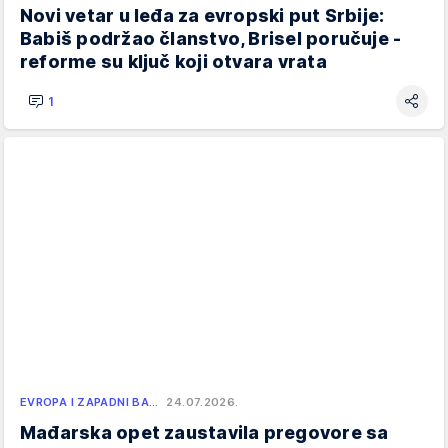
Novi vetar u leđa za evropski put Srbije:
Babiš podržao članstvo, Brisel poručuje -
reforme su ključ koji otvara vrata
1
EVROPA I ZAPADNI BA…
24.07.2026.
Mađarska opet zaustavila pregovore sa