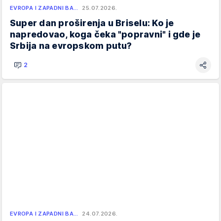
EVROPA I ZAPADNI BA…
25.07.2026.
Super dan proširenja u Briselu: Ko je
napredovao, koga čeka "popravni" i gde je
Srbija na evropskom putu?
2
EVROPA I ZAPADNI BA…
24.07.2026.