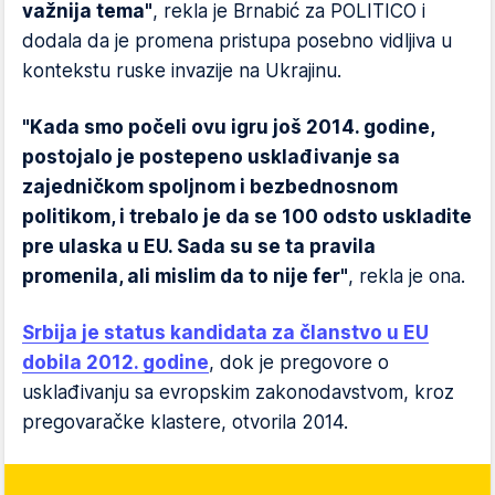
važnija tema"
, rekla je Brnabić za POLITICO i
dodala da je promena pristupa posebno vidljiva u
kontekstu ruske invazije na Ukrajinu.
"Kada smo počeli ovu igru još 2014. godine,
postojalo je postepeno usklađivanje sa
zajedničkom spoljnom i bezbednosnom
politikom, i trebalo je da se 100 odsto uskladite
pre ulaska u EU. Sada su se ta pravila
promenila, ali mislim da to nije fer"
, rekla je ona.
Srbija je status kandidata za članstvo u EU
dobila 2012. godine
, dok je pregovore o
usklađivanju sa evropskim zakonodavstvom, kroz
pregovaračke klastere, otvorila 2014.