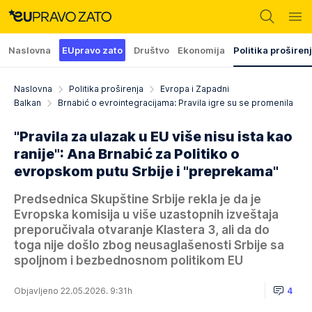
Naslovna
EUpravo zato
Društvo
Ekonomija
Politika proširen
Naslovna
Politika proširenja
Evropa i Zapadni
Balkan
Brnabić o evrointegracijama: Pravila igre su se promenila
"Pravila za ulazak u EU više nisu ista kao
ranije": Ana Brnabić za Politiko o
evropskom putu Srbije i "preprekama"
Predsednica Skupštine Srbije rekla je da je
Evropska komisija u više uzastopnih izveštaja
preporučivala otvaranje Klastera 3, ali da do
toga nije došlo zbog neusaglašenosti Srbije sa
spoljnom i bezbednosnom politikom EU
Objavljeno 22.05.2026. 9:31h
4