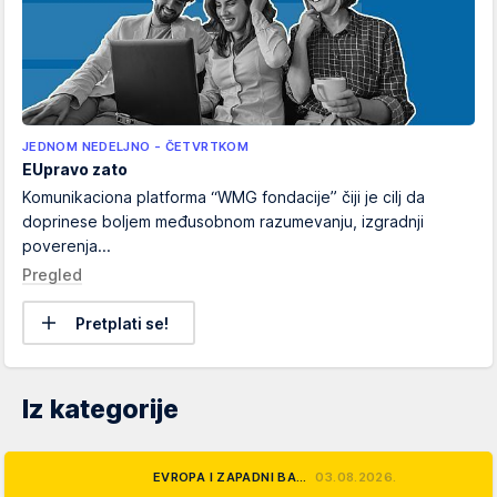
JEDNOM NEDELJNO - ČETVRTKOM
EUpravo zato
Komunikaciona platforma “WMG fondacije” čiji je cilj da
doprinese boljem međusobnom razumevanju, izgradnji
poverenja...
Pregled
Pretplati se!
Iz kategorije
EVROPA I ZAPADNI BA…
03.08.2026.