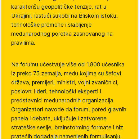
karakterišu geopolitičke tenzije, rat u
Ukrajini, rastući sukobi na Bliskom istoku,
tehnološke promene i slabljenje
međunarodnog poretka zasnovanog na
pravilima.
Na forumu učestvuje više od 1.800 učesnika
iz preko 75 zemalja, među kojima su šefovi
država, premijeri, ministri, vojni zvaničnici,
poslovni lideri, tehnološki eksperti i
predstavnici međunarodnih organizacija.
Organizatori navode da forum, pored glavnih
panela i debata, uključuje i zatvorene
strateške sesije, brainstorming formate i niz
pratećih događaja namenjenih formulisanju