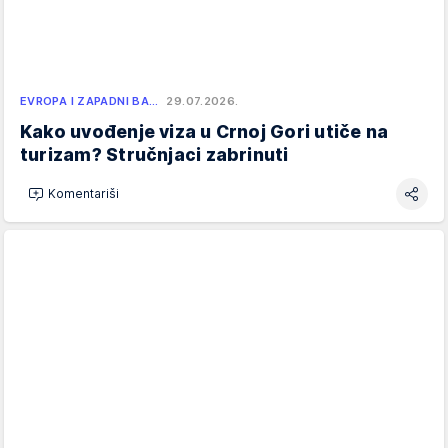
EVROPA I ZAPADNI BA…
29.07.2026.
Kako uvođenje viza u Crnoj Gori utiče na
turizam? Stručnjaci zabrinuti
Komentariši