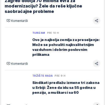
Zagreb dobija 70 miliona evra za
modernizaciju? Žele da reše ključne
saobraćajne probleme
Komentariši
TURIZAM
PRE 10 H
Ovo je najbolja zemlja za preseljenje:
Može se pohvaliti najkvalitetnijim
vazduhom i dobrim poslovnim
prilikama
Komentariši
TRŽIŠTE RADA
PRE 9 H
Sindikati predlažu izmene tri zakona
u Srbiji: Žene da idu sa 55 godina u
penziju, a muškarci sa 60