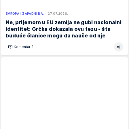
EVROPA I ZAPADNI BA…
27.07.2026.
Ne, prijemom u EU zemlja ne gubi nacionalni
identitet: Grčka dokazala ovu tezu - šta
buduće članice mogu da nauče od nje
Komentariši