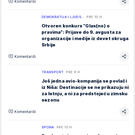
Komentariši
DEMOKRATIJA I LJUDS…
PRE 10 H
Otvoren konkurs "Glas(no) o
pravima": Prijave do 9. avgusta za
organizacije i medije iz devet okruga
Srbije
Komentariši
TRANSPORT
PRE 9 H
Još jedna avio-kompanija se povlači
iz Niša: Destinacije se ne prikazuju ni
za letnju, a ni za predstojeću zimsku
sezonu
Komentariši
SPONA
PRE 10 H