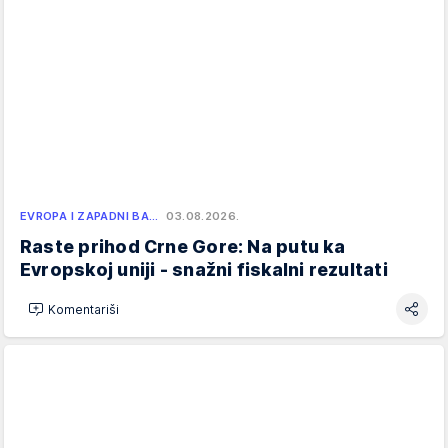
EVROPA I ZAPADNI BA…
03.08.2026.
Raste prihod Crne Gore: Na putu ka
Evropskoj uniji - snažni fiskalni rezultati
Komentariši