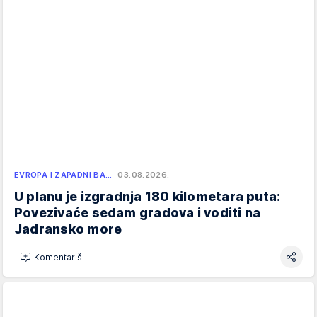
EVROPA I ZAPADNI BA…
03.08.2026.
U planu je izgradnja 180 kilometara puta:
Povezivaće sedam gradova i voditi na
Jadransko more
Komentariši