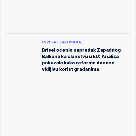
EVROPA I ZAPADNI BA…
Brisel ocenio napredak Zapadnog
Balkana ka članstvu u EU: Analiza
pokazala kako reforme donose
vidljivu korist građanima