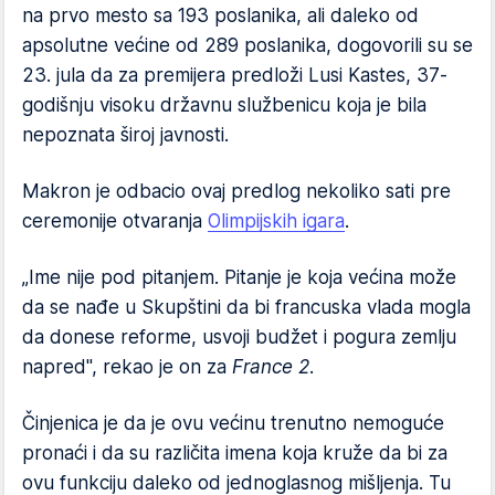
na prvo mesto sa 193 poslanika, ali daleko od
apsolutne većine od 289 poslanika, dogovorili su se
23. jula da za premijera predloži Lusi Kastes, 37-
godišnju visoku državnu službenicu koja je bila
nepoznata široj javnosti.
Makron je odbacio ovaj predlog nekoliko sati pre
ceremonije otvaranja
Olimpijskih igara
.
„Ime nije pod pitanjem. Pitanje je koja većina može
da se nađe u Skupštini da bi francuska vlada mogla
da donese reforme, usvoji budžet i pogura zemlju
napred", rekao je on za
France 2
.
Činjenica je da je ovu većinu trenutno nemoguće
pronaći i da su različita imena koja kruže da bi za
ovu funkciju daleko od jednoglasnog mišljenja. Tu