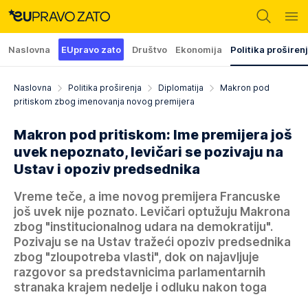
Naslovna
EUpravo zato
Društvo
Ekonomija
Politika proširen
Naslovna
Politika proširenja
Diplomatija
Makron pod
pritiskom zbog imenovanja novog premijera
Makron pod pritiskom: Ime premijera još
uvek nepoznato, levičari se pozivaju na
Ustav i opoziv predsednika
Vreme teče, a ime novog premijera Francuske
još uvek nije poznato. Levičari optužuju Makrona
zbog "institucionalnog udara na demokratiju".
Pozivaju se na Ustav tražeći opoziv predsednika
zbog "zloupotreba vlasti", dok on najavljuje
razgovor sa predstavnicima parlamentarnih
stranaka krajem nedelje i odluku nakon toga