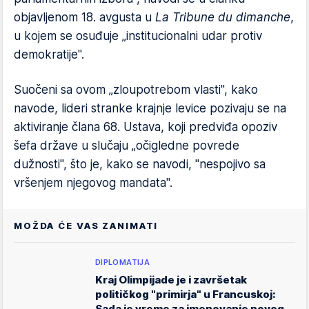
objavljenom 18. avgusta u
La Tribune du dimanche
,
u kojem se osuđuje „institucionalni udar protiv
demokratije".
Suočeni sa ovom „zloupotrebom vlasti", kako
navode, lideri stranke krajnje levice pozivaju se na
aktiviranje člana 68. Ustava, koji predviđa opoziv
šefa države u slučaju „očigledne povrede
dužnosti", što je, kako se navodi, "nespojivo sa
vršenjem njegovog mandata".
MOŽDA ĆE VAS ZANIMATI
DIPLOMATIJA
Kraj Olimpijade je i završetak
političkog "primirja" u Francuskoj:
Sada je vreme za imenovanje novog