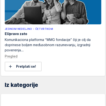
JEDNOM NEDELJNO - ČETVRTKOM
EUpravo zato
Komunikaciona platforma “WMG fondacije” čiji je cilj da
doprinese boljem međusobnom razumevanju, izgradnji
poverenja...
Pregled
Pretplati se!
Iz kategorije