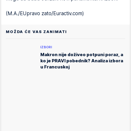
(M.A./EUpravo zato/Euractiv.com)
MOŽDA ĆE VAS ZANIMATI
IZBORI
Makron nije doživeo potpuni poraz, a
ko je PRAVI pobednik? Analiza izbora
u Francuskoj