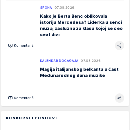
SPONA
07.08.2026.
Kako je Berta Benc oblikovala
istoriju Mercedesa? Liderka u senci
muža, zaslužna za klasu kojoj se ceo
svet divi
Komentariši
KALENDAR DOGAĐAJA
07.08.2026.
Magija italijanskog belkanta u čast
Međunarodnog dana muzike
Komentariši
KONKURSI I FONDOVI