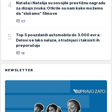
4
Nataša i Natalija su osvojile prestižnu nagradu
za dizajn zvuka: Otkrile su nam kako možemo
da "slušamo" filmove
23
5
Top 5 pouzdanih automobila do 3.000 evra:
Delovi se lako nalaze, stručnjaci i taksisti ih
preporučuju
18
NEWSLETTER