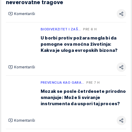
neverovatne tragove
Komentariši
BIODIVERZITET I ZAŠ…
PRE 6 H
U borbi protiv požara mogla bi da
pomogne ova moćna životinja:
Kakva je uloga evropskih bizona?
Komentariši
PREVENCIJA KAO GARA…
PRE 7 H
Mozak se posle četrdesete prirodno
smanjuje: Može li sviranje
instrumenta da uspori taj proces?
Komentariši