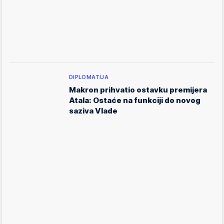
DIPLOMATIJA
Makron prihvatio ostavku premijera
Atala: Ostaće na funkciji do novog
saziva Vlade