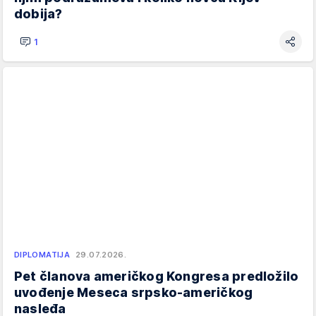
dobija?
1
DIPLOMATIJA
29.07.2026.
Pet članova američkog Kongresa predložilo
uvođenje Meseca srpsko-američkog
nasleđa