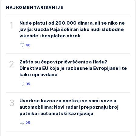
NAJKOMENTARISANIJE
1
Nude platu i od 200.000 dinara, ali se niko ne
javlja: Gazda Paja šokiran iako nudi slobodne
vikende i besplatan obrok
40
2
Zašto su čepovi pričvršćeni za flašu?
Direktiva EU koja je razbesnela Evropljane i te
kako opravdana
35
3
Uvodi se kazna za one koji se sami voze u
automobilima: Novi radari prepoznaju broj
putnika i automatski kažnjavaju
25