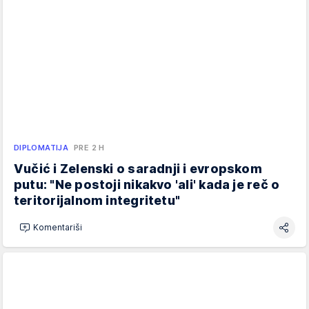
DIPLOMATIJA
PRE 2 H
Vučić i Zelenski o saradnji i evropskom
putu: "Ne postoji nikakvo 'ali' kada je reč o
teritorijalnom integritetu"
Komentariši