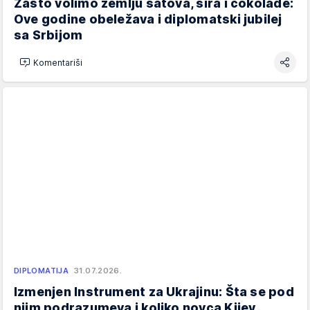
Zašto volimo zemlju satova, sira i čokolade:
Ove godine obeležava i diplomatski jubilej
sa Srbijom
Komentariši
DIPLOMATIJA
31.07.2026.
Izmenjen Instrument za Ukrajinu: Šta se pod
njim podrazumeva i koliko novca Kijev