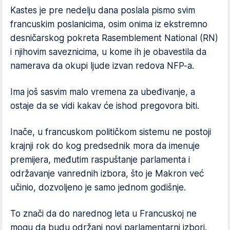
Kastes je pre nedelju dana poslala pismo svim
francuskim poslanicima, osim onima iz ekstremno
desničarskog pokreta Rasemblement National (RN)
i njihovim saveznicima, u kome ih je obavestila da
namerava da okupi ljude izvan redova NFP-a.
Ima još sasvim malo vremena za ubeđivanje, a
ostaje da se vidi kakav će ishod pregovora biti.
Inače, u francuskom političkom sistemu ne postoji
krajnji rok do kog predsednik mora da imenuje
premijera, međutim raspuštanje parlamenta i
održavanje vanrednih izbora, što je Makron već
učinio, dozvoljeno je samo jednom godišnje.
To znači da do narednog leta u Francuskoj ne
mogu da budu održani novi parlamentarni izbori.