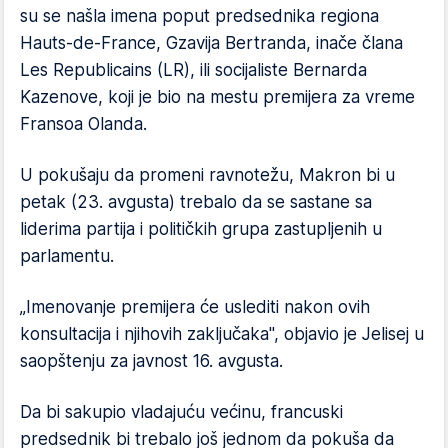
su se našla imena poput predsednika regiona
Hauts-de-France, Gzavija Bertranda, inače člana
Les Republicains (LR), ili socijaliste Bernarda
Kazenove, koji je bio na mestu premijera za vreme
Fransoa Olanda.
U pokušaju da promeni ravnotežu, Makron bi u
petak (23. avgusta) trebalo da se sastane sa
liderima partija i političkih grupa zastupljenih u
parlamentu.
„Imenovanje premijera će uslediti nakon ovih
konsultacija i njihovih zaključaka", objavio je Jelisej u
saopštenju za javnost 16. avgusta.
Da bi sakupio vladajuću većinu, francuski
predsednik bi trebalo još jednom da pokuša da