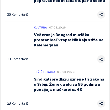
popravki: Robot tada stupa na scenu
Komentariši
KULTURA
07.08.2026.
Večeras je Beograd muzička
prestonica Evrope: Nik Kejv stiže na
Kalemegdan
Komentariši
TRŽIŠTE RADA
06.08.2026.
Sindikati predlažu izmene tri zakona
u Srbiji: Žene da idu sa 55 godina u
penziju, a muškarci sa 60
Komentariši