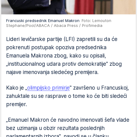
Francuski predsednik Emanuel Makron
Foto: Lemouton
Stephane/Pool/ABACA / Abaca Press / Profimedia
Lideri levičarske partije (LFI) zapretili su da će
pokrenuti postupak opoziva predsednika
Emanuela Makrona zbog, kako su opisali,
„institucionalnog udara protiv demokratije" zbog
najave imenovanja sledećeg premijera.
Kako je „
olimpijsko primirje
" završeno u Francuskoj,
zahuktale su se rasprave o tome ko će biti sledeći
premijer.
„Emanuel Makron će navodno imenovati šefa vlade
bez uzimanja u obzir rezultata poslednjih
parlamentarnih izbora", navodi se u članku