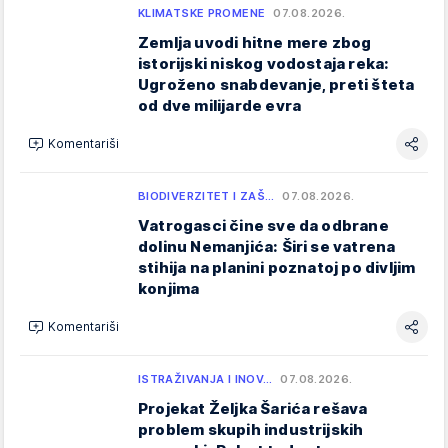
KLIMATSKE PROMENE
07.08.2026.
Zemlja uvodi hitne mere zbog
istorijski niskog vodostaja reka:
Ugroženo snabdevanje, preti šteta
od dve milijarde evra
Komentariši
BIODIVERZITET I ZAŠ…
07.08.2026.
Vatrogasci čine sve da odbrane
dolinu Nemanjića: Širi se vatrena
stihija na planini poznatoj po divljim
konjima
Komentariši
ISTRAŽIVANJA I INOV…
07.08.2026.
Projekat Željka Šarića rešava
problem skupih industrijskih