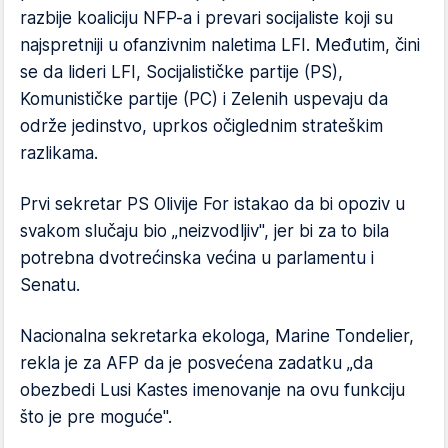
razbije koaliciju NFP-a i prevari socijaliste koji su
najspretniji u ofanzivnim naletima LFI. Međutim, čini
se da lideri LFI, Socijalističke partije (PS),
Komunističke partije (PC) i Zelenih uspevaju da
održe jedinstvo, uprkos očiglednim strateškim
razlikama.
Prvi sekretar PS Olivije For istakao da bi opoziv u
svakom slučaju bio „neizvodljiv", jer bi za to bila
potrebna dvotrećinska većina u parlamentu i
Senatu.
Nacionalna sekretarka ekologa, Marine Tondelier,
rekla je za AFP da je posvećena zadatku „da
obezbedi Lusi Kastes imenovanje na ovu funkciju
što je pre moguće".