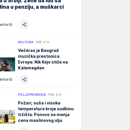
 u Srbiji: Žene da idu sa
ina u penziju, a muškarci
ntariši
KULTURA
PRE 4 H
Večeras je Beograd
muzička prestonica
Evrope: Nik Kejv stiže na
Kalemegdan
ntariši
POLJOPRIVREDA
PRE 2 H
Požari, suša i visoka
temperatura kroje sudbinu
tržišta: Ponovo se menja
cena maslinovog ulja