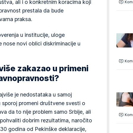
uštva, ali i o konkretnim koracima koji
Kome
pravnost prestala da bude
tvarna praksa.
verenja u institucije, uloge
 nose novi oblici diskriminacije u
Kome
više zakazao u primeni
ravnopravnosti?
ajviše je nedostataka u samoj
 u sporoj promeni društvene svesti o
a da to nije problem samo Srbije, ali
Kome
ohvaliti dobrim rezultatima, naročito
30 godina od Pekinške deklaracije,