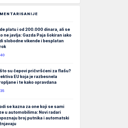
MENTARISANIJE
de platu i od 200.000 dinara, ali se
ko ne javlja: Gazda Paja šokiran iako
di slobodne vikende i besplatan
rok
40
što su čepovi pričvršćeni za flašu?
rektiva EU koja je razbesnela
ropljane i te kako opravdana
35
odi se kazna za one koji se sami
ze u automobilima: Novi radari
epoznaju broj putnika i automatski
žnjavaju