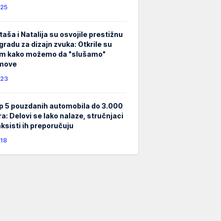
25
taša i Natalija su osvojile prestižnu
gradu za dizajn zvuka: Otkrile su
m kako možemo da "slušamo"
lmove
23
p 5 pouzdanih automobila do 3.000
ra: Delovi se lako nalaze, stručnjaci
taksisti ih preporučuju
18