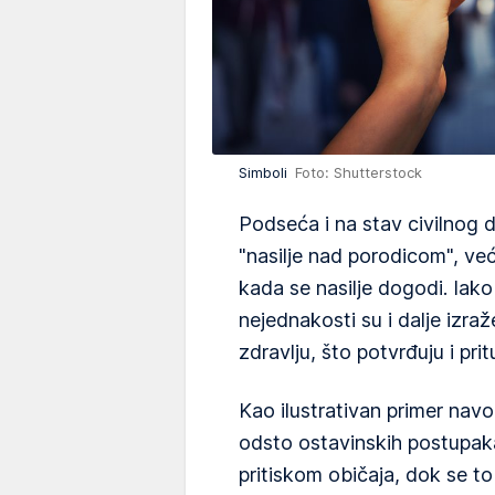
Simboli
Foto: Shutterstock
Podseća i na stav civilnog 
"nasilje nad porodicom", ve
kada se nasilje dogodi. Iako
nejednakosti su i dalje izraž
zdravlju, što potvrđuju i prit
Kao ilustrativan primer nav
odsto ostavinskih postupak
pritiskom običaja, dok se t