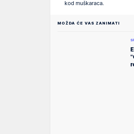
kod muškaraca.
MOŽDA ĆE VAS ZANIMATI
S
E
"
r