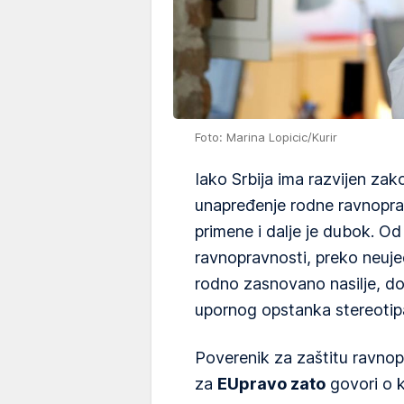
Foto: Marina Lopicic/Kurir
Iako Srbija ima razvijen zak
unapređenje rodne ravnoprav
primene i dalje je dubok. 
ravnopravnosti, preko neuj
rodno zasnovano nasilje, d
upornog opstanka stereotipa,
Poverenik za zaštitu ravno
za
EUpravo zato
govori o k