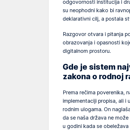
odgovornosti institucija i dr
su neophodni kako bi ravno
deklarativni cilj, a postala s
Razgovor otvara i pitanja po
obrazovanja i opasnosti koje
digitalnom prostoru.
Gde je sistem naj
zakona o rodnoj 
Prema rečima poverenika, n
implementaciji propisa, ali i
rodnim ulogama. On naglašav
da se naša država ne može p
u godini kada se obeležava 