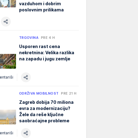
vazduhom i dobrim
poslovnim prilikama
TRGOVINA
PRE 4 H
Usporen rast cena
nekretnina: Velika razlika
na zapadu i jugu zemlje
ntariši
ODRŽIVA MOBILNOST
PRE 21 H
Zagreb dobija 70 miliona
evra za modernizaciju?
Žele da reše ključne
saobraćajne probleme
ntariši