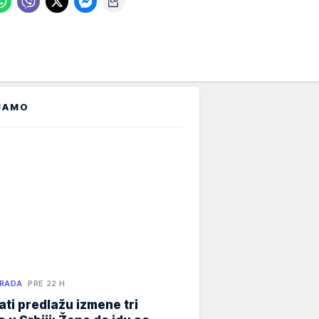
JAMO
 RADA
PRE 22 H
ati predlažu izmene tri