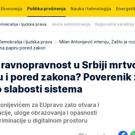
Ekonomija
Politika proširenja
Nauka i tehnologija
Energetik
mokratija i ljudska prava
Javna administracija
Regionalna saradnja
Demokratija i ljudska prava
Milan Antonijević intervju, Zašto je ro
o na papiru pored zakon
 ravnopravnost u Srbiji mrtv
u i pored zakona? Poverenik
 slabosti sistema
onijevićem za EUpravo zato otvara i
tucije, uloge obrazovanja i opasnosti
kriminacije u digitalnom prostoru