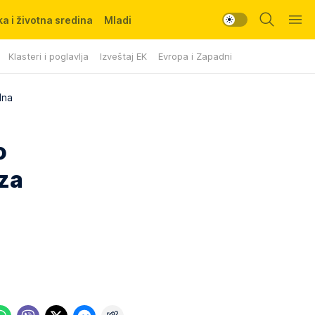
a i životna sredina
Mladi
Klasteri i poglavlja
Izveštaj EK
Evropa i Zapadni Balkan
dna
o
 za