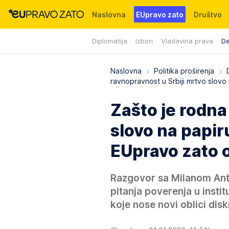
Naslovna
EUpravo zato
Društvo
Diplomatija
Izbori
Vladavina prava
De
Događaji
News
WMG fondacija
Naslovna
Politika proširenja
ravnopravnost u Srbiji mrtvo slov
Zašto je rodna
slovo na papir
EUpravo zato o
Razgovor sa Milanom Ant
pitanja poverenja u insti
koje nose novi oblici dis