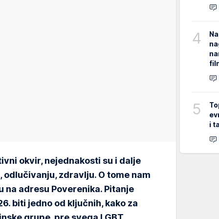
4
Na
na
na
fi
5
To
ev
i 
ni okvir, nejednakosti su i dalje
, odlučivanju, zdravlju. O tome nam
žu na adresu Poverenika. Pitanje
. biti jedno od ključnih, kako za
jinske grupe, pre svega LGBT.