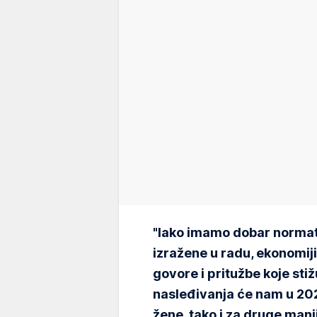
"Iako imamo dobar normativ
izražene u radu, ekonomiji
govore i pritužbe koje sti
nasleđivanja će nam u 2026
žene, tako i za druge man