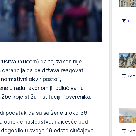
1
društva (Yucom) da taj zakon nije
ć garancija da će država reagovati
Kome
 normativni okvir postoji,
ene u radu, ekonomiji, odlučivanju i
užbe koje stižu instituciji Poverenika.
odi podatak da su se žene u oko 36
a odrekle nasledstva, najčešće pod
o dogodilo u svega 19 odsto slučajeva
Kome