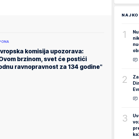
NAJKO
1
Nu
ni
PONA
nu
ob
vropska komisija upozorava:
Ovom brzinom, svet će postići
odnu ravnopravnost za 134 godine"
2
Za
Di
Ev
3
Uv
vo
pr
ka