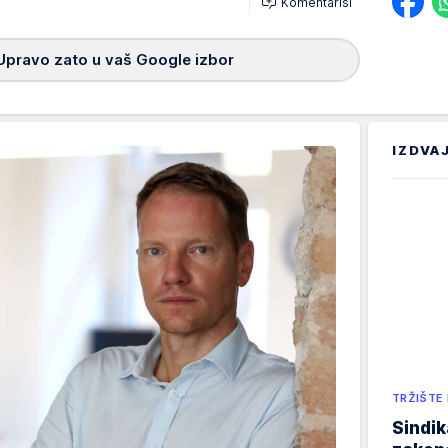
Komentariši
Upravo zato u vaš Google izbor
IZDVA
TRŽIŠTE
Sindik