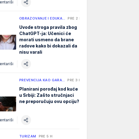
ntariši
OBRAZOVANJE I EDUKA…
PRE 2 H
Uvode stroga pravila zbog
ChatGPT-ja: Učenici će
morati usmeno da brane
radove kako bi dokazali da
nisu varali
ntariši
PREVENCIJA KAO GARA…
PRE 3 H
Planirani porođaj kod kuće
u Srbiji: Zašto stručnjaci
ne preporučuju ovu opciju?
ntariši
TURIZAM
PRE 5 H