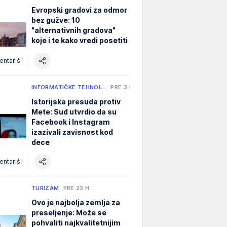
Evropski gradovi za odmor
bez gužve: 10
"alternativnih gradova"
koje i te kako vredi posetiti
ntariši
INFORMATIČKE TEHNOL…
PRE 3 H
Istorijska presuda protiv
Mete: Sud utvrdio da su
Facebook i Instagram
izazivali zavisnost kod
dece
ntariši
TURIZAM
PRE 23 H
Ovo je najbolja zemlja za
preseljenje: Može se
pohvaliti najkvalitetnijim