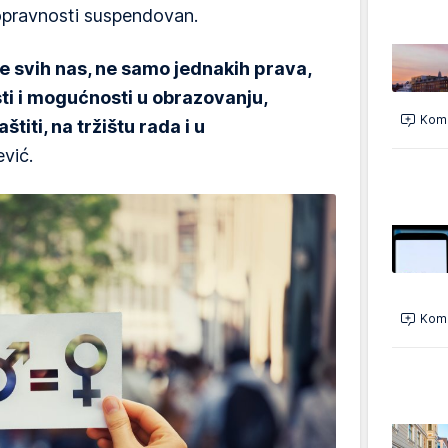
opravnosti suspendovan.
iče svih nas, ne samo jednakih prava,
ti i mogućnosti u obrazovanju,
Kome
štiti, na tržištu rada i u
ević.
Kome