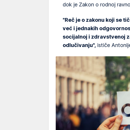
dok je Zakon o rodnoj ravn
"Reč je o zakonu koji se t
već i jednakih odgovornos
socijalnoj i zdravstvenoj za
odlučivanju",
ističe Antonij