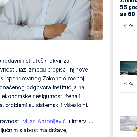
zakona
55 god
sa 60
Kome
onodavni i strateški okvir za
nosti, jaz između propisa i njihove
Od suspendovanog Zakona o rodnoj
Kome
ednačenog odgovora institucija na
o ekonomske nesigurnosti žena i
 problemi su sistemski i višeslojni.
pravnosti
Milan Antonijević
u intervjuu
ljučnim slabostima države,