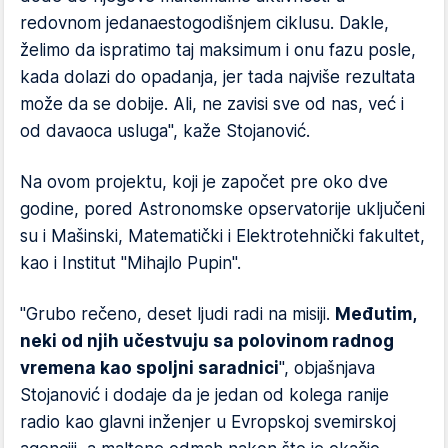
redovnom jedanaestogodišnjem ciklusu. Dakle,
želimo da ispratimo taj maksimum i onu fazu posle,
kada dolazi do opadanja, jer tada najviše rezultata
može da se dobije. Ali, ne zavisi sve od nas, već i
od davaoca usluga", kaže Stojanović.
Na ovom projektu, koji je započet pre oko dve
godine, pored Astronomske opservatorije uključeni
su i Mašinski, Matematički i Elektrotehnički fakultet,
kao i Institut "Mihajlo Pupin".
"Grubo rečeno, deset ljudi radi na misiji.
Međutim,
neki od njih učestvuju sa polovinom radnog
vremena kao spoljni saradnici
", objašnjava
Stojanović i dodaje da je jedan od kolega ranije
radio kao glavni inženjer u Evropskoj svemirskoj