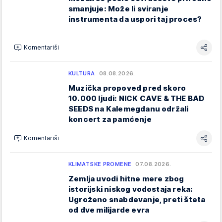
smanjuje: Može li sviranje
instrumenta da uspori taj proces?
Komentariši
KULTURA
08.08.2026.
Muzička propoved pred skoro
10.000 ljudi: NICK CAVE & THE BAD
SEEDS na Kalemegdanu održali
koncert za pamćenje
Komentariši
KLIMATSKE PROMENE
07.08.2026.
Zemlja uvodi hitne mere zbog
istorijski niskog vodostaja reka:
Ugroženo snabdevanje, preti šteta
od dve milijarde evra