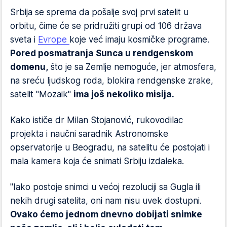
Srbija se sprema da pošalje svoj prvi satelit u
orbitu, čime će se pridružiti grupi od 106 država
sveta i
Evrope
koje već imaju kosmičke programe.
Pored posmatranja Sunca u rendgenskom
domenu,
što je sa Zemlje nemoguće, jer atmosfera,
na sreću ljudskog roda, blokira rendgenske zrake,
satelit "Mozaik"
ima još nekoliko misija.
Kako ističe dr Milan Stojanović, rukovodilac
projekta i naučni saradnik Astronomske
opservatorije u Beogradu, na satelitu će postojati i
mala kamera koja će snimati Srbiju izdaleka.
"Iako postoje snimci u većoj rezoluciji sa Gugla ili
nekih drugi satelita, oni nam nisu uvek dostupni.
Ovako ćemo jednom dnevno dobijati snimke