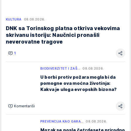
KULTURA
08.08.2026.
DNK sa Torinskog platna otkriva vekovima
skrivanu istoriju: Naučnici pronašli
neverovatne tragove
1
BIODIVERZITET I ZAŠ…
08.08.2026.
U borbi protiv požara mogla bi da
pomogne ova moćna životinja:
Kakva je uloga evropskih bizona?
Komentariši
PREVENCIJA KAO GARA…
08.08.2026.
Mozak se posle četrdesete prirodno