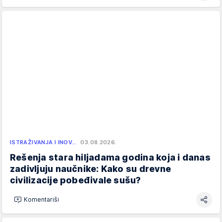
ISTRAŽIVANJA I INOV…
03.08.2026.
Rešenja stara hiljadama godina koja i danas
zadivljuju naučnike: Kako su drevne
civilizacije pobeđivale sušu?
Komentariši