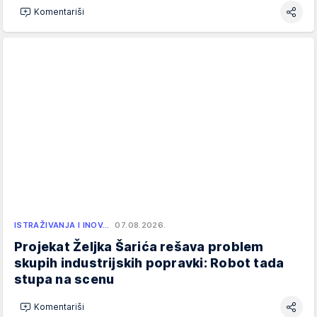
Komentariši
ISTRAŽIVANJA I INOV…
07.08.2026.
Projekat Željka Šarića rešava problem
skupih industrijskih popravki: Robot tada
stupa na scenu
Komentariši