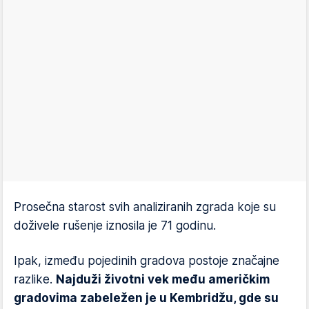
Prosečna starost svih analiziranih zgrada koje su
doživele rušenje iznosila je 71 godinu.
Ipak, između pojedinih gradova postoje značajne
razlike.
Najduži životni vek među američkim
gradovima zabeležen je u Kembridžu, gde su