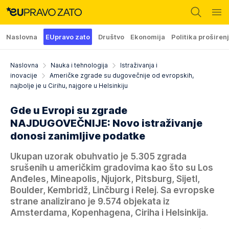
Naslovna
EUpravo zato
Društvo
Ekonomija
Politika proširen
Naslovna
Nauka i tehnologija
Istraživanja i
inovacije
Američke zgrade su dugovečnije od evropskih,
najbolje je u Cirihu, najgore u Helsinkiju
Gde u Evropi su zgrade
NAJDUGOVEČNIJE: Novo istraživanje
donosi zanimljive podatke
Ukupan uzorak obuhvatio je 5.305 zgrada
srušenih u američkim gradovima kao što su Los
Anđeles, Mineapolis, Njujork, Pitsburg, Sijetl,
Boulder, Kembridž, Linčburg i Relej. Sa evropske
strane analizirano je 9.574 objekata iz
Amsterdama, Kopenhagena, Ciriha i Helsinkija.