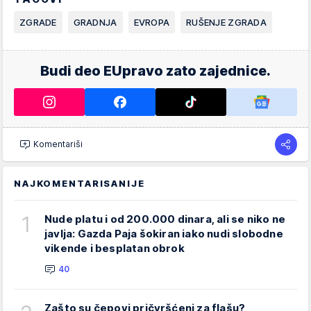
ZGRADE
GRADNJA
EVROPA
RUŠENJE ZGRADA
Budi deo EUpravo zato zajednice.
Komentariši
NAJKOMENTARISANIJE
1
Nude platu i od 200.000 dinara, ali se niko ne
javlja: Gazda Paja šokiran iako nudi slobodne
vikende i besplatan obrok
40
Zašto su čepovi pričvršćeni za flašu?