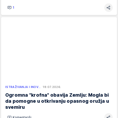
1
ISTRAŽIVANJA I INOV…
19.07.2026.
Ogromna "krofna" obavija Zemlju: Mogla bi
da pomogne u otkrivanju opasnog oružja u
svemiru
Komentariši