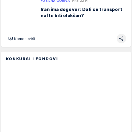
FOSILNA GORIVA
PRE 22 H
Iran ima dogovor: Da li će transport
nafte biti olakšan?
Komentariši
KONKURSI I FONDOVI