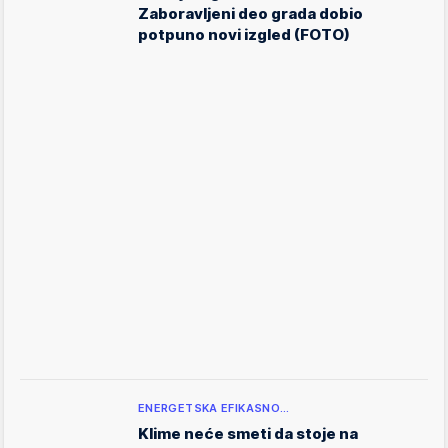
Zaboravljeni deo grada dobio
potpuno novi izgled (FOTO)
ENERGETSKA EFIKASNO…
Klime neće smeti da stoje na