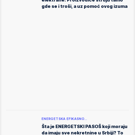
gde se i troši, a uz pomoć ovog izuma
ENERGETSKA EFIKASNO…
Šta je ENERGETSKI PASOŠ koji moraju
da imaju sve nekretnine u Srbiji? To