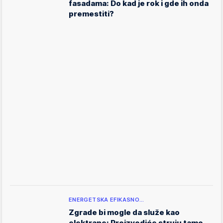
fasadama: Do kad je rok i gde ih onda
premestiti?
ENERGETSKA EFIKASNO…
Zgrade bi mogle da služe kao
elektrane: Proizvodiće struju tamo