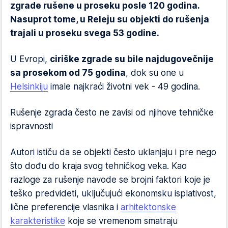
zgrade rušene u proseku posle 120 godina.
Nasuprot tome, u Releju su objekti do rušenja
trajali u proseku svega 53 godine.
U Evropi,
ciriške zgrade su bile najdugovečnije
sa prosekom od 75 godina
, dok su one u
Helsinkiju
imale najkraći životni vek - 49 godina.
Rušenje zgrada često ne zavisi od njihove tehničke
ispravnosti
Autori ističu da se objekti često uklanjaju i pre nego
što dođu do kraja svog tehničkog veka. Kao
razloge za rušenje navode se brojni faktori koje je
teško predvideti, uključujući ekonomsku isplativost,
lične preferencije vlasnika i
arhitektonske
karakteristike
koje se vremenom smatraju