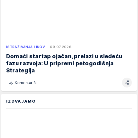
ISTRAŽIVANJA I INOV…
09.07.2026.
Domaći startap ojačan, prelazi u sledeću
fazu razvoja: U pripremi petogodišnja
Strategija
Komentariši
IZDVAJAMO