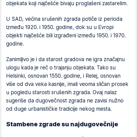
objekata koji najčešće bivaju proglašeni zastarelim.
U SAD, većina srušenih zgrada potiče iz perioda
između 1920. i 1950. godine, dok su u Evropi
objekti najčešće bili izgrađeni između 1950. i 1970.
godine.
Zanimljivo je i da starost gradova ne igra značajnu
ulogu kada je reč o trajanju objekata. Tako su
Helsinki, osnovan 1550. godine, i Relej, osnovan
više od dva veka kasnije, imali veoma sličan prosek
u pogledu starosti srušenih zgrada. Ovaj nalaz
sugeriše da dugovečnost zgrada ne zavisi nužno
od duge urbanističke tradicije nekog mesta.
Stambene zgrade su najdugovečnije