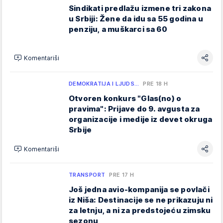
Sindikati predlažu izmene tri zakona
u Srbiji: Žene da idu sa 55 godina u
penziju, a muškarci sa 60
Komentariši
DEMOKRATIJA I LJUDS…
PRE 18 H
Otvoren konkurs "Glas(no) o
pravima": Prijave do 9. avgusta za
organizacije i medije iz devet okruga
Srbije
Komentariši
TRANSPORT
PRE 17 H
Još jedna avio-kompanija se povlači
iz Niša: Destinacije se ne prikazuju ni
za letnju, a ni za predstojeću zimsku
sezonu