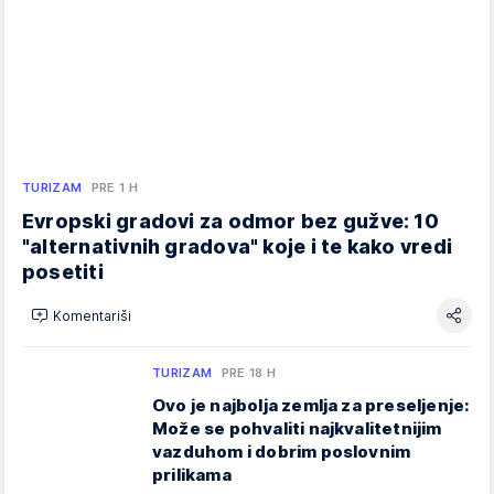
TURIZAM
PRE 1 H
Evropski gradovi za odmor bez gužve: 10
"alternativnih gradova" koje i te kako vredi
posetiti
Komentariši
TURIZAM
PRE 18 H
Ovo je najbolja zemlja za preseljenje:
Može se pohvaliti najkvalitetnijim
vazduhom i dobrim poslovnim
prilikama