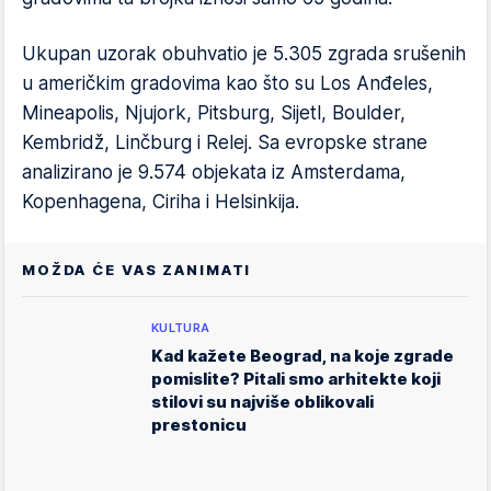
Ukupan uzorak obuhvatio je 5.305 zgrada srušenih
u američkim gradovima kao što su Los Anđeles,
Mineapolis, Njujork, Pitsburg, Sijetl, Boulder,
Kembridž, Linčburg i Relej. Sa evropske strane
analizirano je 9.574 objekata iz Amsterdama,
Kopenhagena, Ciriha i Helsinkija.
MOŽDA ĆE VAS ZANIMATI
KULTURA
Kad kažete Beograd, na koje zgrade
pomislite? Pitali smo arhitekte koji
stilovi su najviše oblikovali
prestonicu