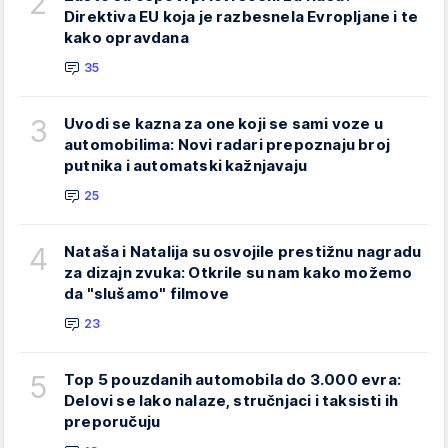
2
Direktiva EU koja je razbesnela Evropljane i te
kako opravdana
35
3
Uvodi se kazna za one koji se sami voze u
automobilima: Novi radari prepoznaju broj
putnika i automatski kažnjavaju
25
4
Nataša i Natalija su osvojile prestižnu nagradu
za dizajn zvuka: Otkrile su nam kako možemo
da "slušamo" filmove
23
5
Top 5 pouzdanih automobila do 3.000 evra:
Delovi se lako nalaze, stručnjaci i taksisti ih
preporučuju