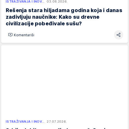
ISTRAŽIVANJA I INOV…
03.08.2026.
Rešenja stara hiljadama godina koja i danas
zadivljuju naučnike: Kako su drevne
civilizacije pobeđivale sušu?
Komentariši
ISTRAŽIVANJA I INOV…
27.07.2026.