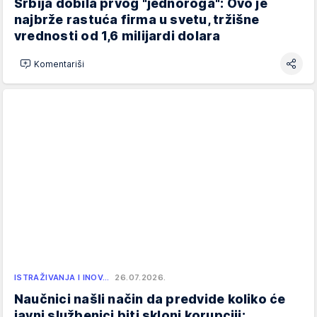
Srbija dobila prvog "jednoroga": Ovo je
najbrže rastuća firma u svetu, tržišne
vrednosti od 1,6 milijardi dolara
Komentariši
ISTRAŽIVANJA I INOV…
26.07.2026.
Naučnici našli način da predvide koliko će
javni službenici biti skloni korupciji: