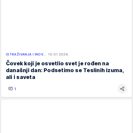
ISTRAŽIVANJA I INOV…
10.07.2026.
Čovek koji je osvetlio svet je rođen na
današnji dan: Podsetimo se Teslinih izuma,
ali i saveta
1