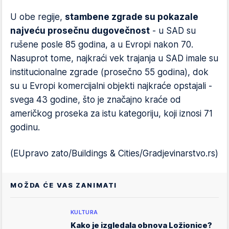
U obe regije,
stambene zgrade su pokazale
najveću prosečnu dugovečnost
- u SAD su
rušene posle 85 godina, a u Evropi nakon 70.
Nasuprot tome, najkraći vek trajanja u SAD imale su
institucionalne zgrade (prosečno 55 godina), dok
su u Evropi komercijalni objekti najkraće opstajali -
svega 43 godine, što je značajno kraće od
američkog proseka za istu kategoriju, koji iznosi 71
godinu.
(EUpravo zato/Buildings & Cities/Gradjevinarstvo.rs)
MOŽDA ĆE VAS ZANIMATI
KULTURA
Kako je izgledala obnova Ložionice?