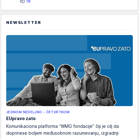
18
NEWSLETTER
JEDNOM NEDELJNO - ČETVRTKOM
EUpravo zato
Komunikaciona platforma “WMG fondacije” čiji je cilj da
doprinese boljem međusobnom razumevanju, izgradnji