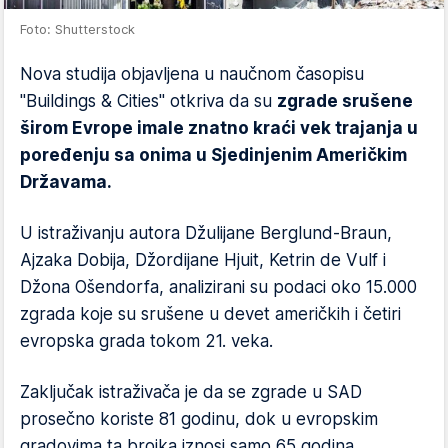
Foto: Shutterstock
Nova studija objavljena u naučnom časopisu
"Buildings & Cities" otkriva da su
zgrade srušene
širom Evrope imale znatno kraći vek trajanja u
poređenju sa onima u Sjedinjenim Američkim
Državama.
U istraživanju autora Džulijane Berglund-Braun,
Ajzaka Dobija, Džordijane Hjuit, Ketrin de Vulf i
Džona Ošendorfa, analizirani su podaci oko 15.000
zgrada koje su srušene u devet američkih i četiri
evropska grada tokom 21. veka.
Zaključak istraživača je da se zgrade u SAD
prosečno koriste 81 godinu, dok u evropskim
gradovima ta brojka iznosi samo 65 godina.