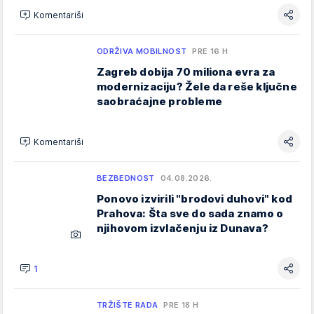
Komentariši
ODRŽIVA MOBILNOST
PRE 16 H
Zagreb dobija 70 miliona evra za
modernizaciju? Žele da reše ključne
saobraćajne probleme
Komentariši
BEZBEDNOST
04.08.2026.
Ponovo izvirili "brodovi duhovi" kod
Prahova: Šta sve do sada znamo o
njihovom izvlačenju iz Dunava?
1
TRŽIŠTE RADA
PRE 18 H