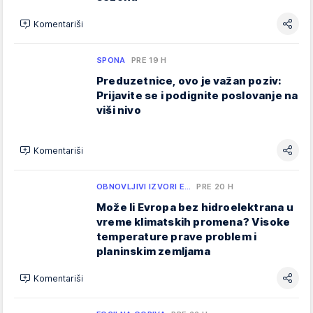
Komentariši
SPONA
PRE 19 H
Preduzetnice, ovo je važan poziv:
Prijavite se i podignite poslovanje na
viši nivo
Komentariši
OBNOVLJIVI IZVORI E…
PRE 20 H
Može li Evropa bez hidroelektrana u
vreme klimatskih promena? Visoke
temperature prave problem i
planinskim zemljama
Komentariši