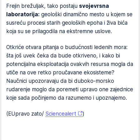
Frejin brežuljak, tako postaju
svojevrsna
laboratorija:
geološki dinamično mesto u kojem se
susreću procesi starih geoloških epoha i živa bića
koja su se prilagodila na ekstremne uslove.
Otkriće otvara pitanja o budućnosti ledenih mora:
šta još uvek čeka da bude otkriveno, i kako bi
potencijalna eksploatacija ovakvih resursa mogla da
utiče na ove retko proučavane ekosisteme?
Naučnici upozoravaju da bi duboko-morsko
rudarenje moglo da poremeti upravo one zajednice
koje sada počinjemo da razumemo i upoznajemo.
(EUpravo zato/
Sciencealert
)