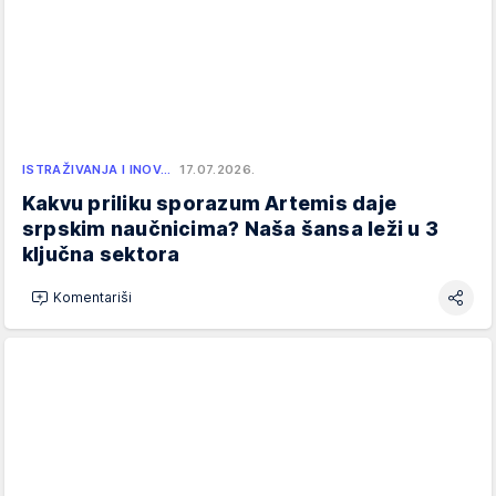
ISTRAŽIVANJA I INOV…
17.07.2026.
Kakvu priliku sporazum Artemis daje
srpskim naučnicima? Naša šansa leži u 3
ključna sektora
Komentariši