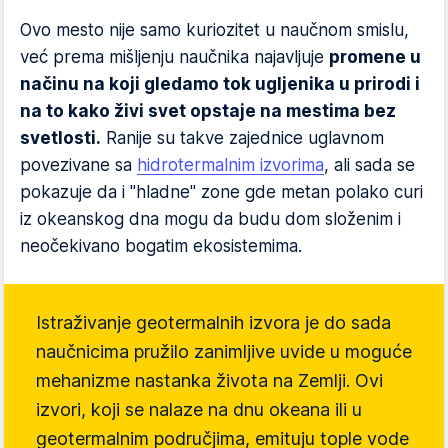
Ovo mesto nije samo kuriozitet u naučnom smislu,
već prema mišljenju naučnika najavljuje
promene u
načinu na koji gledamo tok ugljenika u prirodi i
na to kako živi svet opstaje na mestima bez
svetlosti.
Ranije su takve zajednice uglavnom
povezivane sa
hidrotermalnim izvorima
, ali sada se
pokazuje da i "hladne" zone gde metan polako curi
iz okeanskog dna mogu da budu dom složenim i
neočekivano bogatim ekosistemima.
Istraživanje geotermalnih izvora je do sada
naučnicima pružilo zanimljive uvide u moguće
mehanizme nastanka života na Zemlji. Ovi
izvori, koji se nalaze na dnu okeana ili u
geotermalnim područjima, emituju tople vode