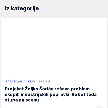
Iz kategorije
ISTRAŽIVANJA I INOV…
PRE 5 H
Projekat Željka Šarića rešava problem
skupih industrijskih popravki: Robot tada
stupa na scenu