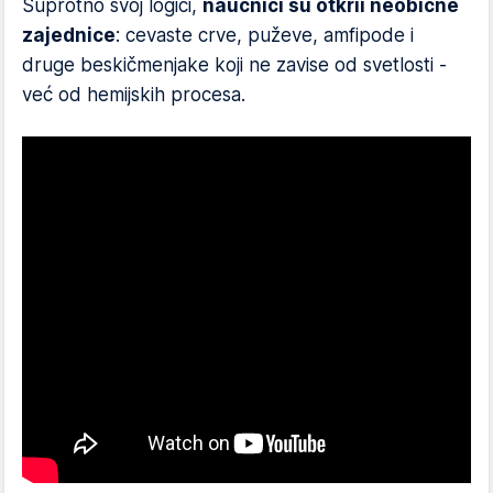
Suprotno svoj logici,
naučnici su otkrii neobične
zajednice
: cevaste crve, puževe, amfipode i
druge beskičmenjake koji ne zavise od svetlosti -
već od hemijskih procesa.