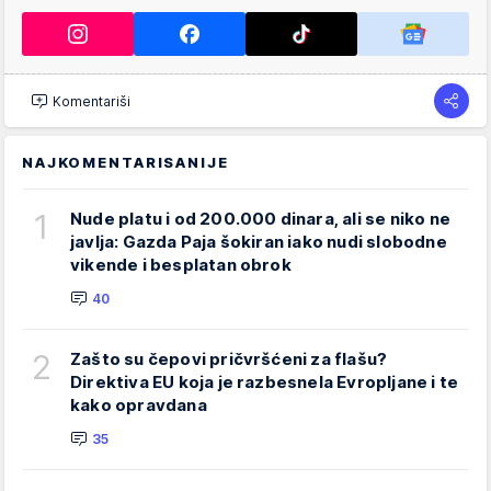
Komentariši
NAJKOMENTARISANIJE
1
Nude platu i od 200.000 dinara, ali se niko ne
javlja: Gazda Paja šokiran iako nudi slobodne
vikende i besplatan obrok
40
2
Zašto su čepovi pričvršćeni za flašu?
Direktiva EU koja je razbesnela Evropljane i te
kako opravdana
35