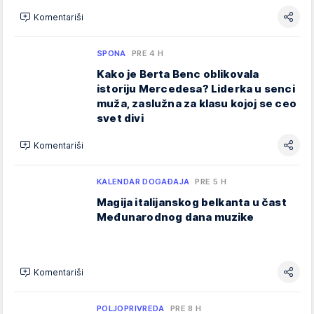
Komentariši
SPONA
PRE 4 H
Kako je Berta Benc oblikovala
istoriju Mercedesa? Liderka u senci
muža, zaslužna za klasu kojoj se ceo
svet divi
Komentariši
KALENDAR DOGAĐAJA
PRE 5 H
Magija italijanskog belkanta u čast
Međunarodnog dana muzike
Komentariši
POLJOPRIVREDA
PRE 8 H