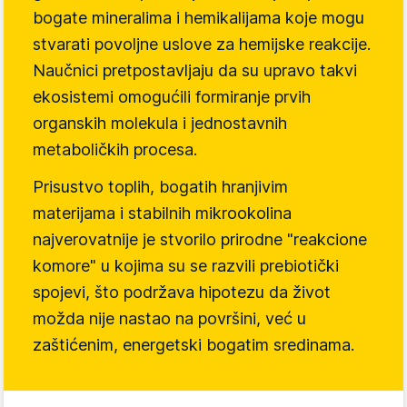
bogate mineralima i hemikalijama koje mogu
stvarati povoljne uslove za hemijske reakcije.
Naučnici pretpostavljaju da su upravo takvi
ekosistemi omogućili formiranje prvih
organskih molekula i jednostavnih
metaboličkih procesa.
Prisustvo toplih, bogatih hranjivim
materijama i stabilnih mikrookolina
najverovatnije je stvorilo prirodne "reakcione
komore" u kojima su se razvili prebiotički
spojevi, što podržava hipotezu da život
možda nije nastao na površini, već u
zaštićenim, energetski bogatim sredinama.