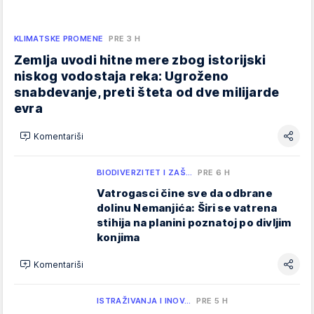
KLIMATSKE PROMENE
PRE 3 H
Zemlja uvodi hitne mere zbog istorijski
niskog vodostaja reka: Ugroženo
snabdevanje, preti šteta od dve milijarde
evra
Komentariši
BIODIVERZITET I ZAŠ…
PRE 6 H
Vatrogasci čine sve da odbrane
dolinu Nemanjića: Širi se vatrena
stihija na planini poznatoj po divljim
konjima
Komentariši
ISTRAŽIVANJA I INOV…
PRE 5 H