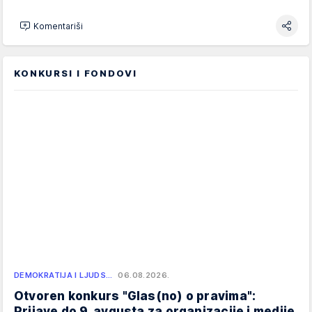
Komentariši
KONKURSI I FONDOVI
DEMOKRATIJA I LJUDS…
06.08.2026.
Otvoren konkurs "Glas(no) o pravima":
Prijave do 9. avgusta za organizacije i medije