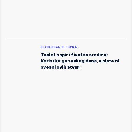
RECIKLIRANJE I UPRA…
Toalet papir i životna sredina:
Koristite ga svakog dana, a niste ni
svesni ovih stvari