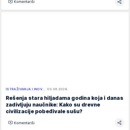
Komentariši
ISTRAŽIVANJA I INOV…
03.08.2026.
Rešenja stara hiljadama godina koja i danas
zadivljuju naučnike: Kako su drevne
civilizacije pobeđivale sušu?
Komentariši