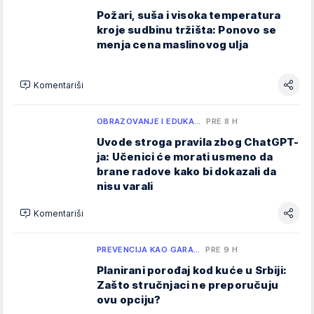
Požari, suša i visoka temperatura
kroje sudbinu tržišta: Ponovo se
menja cena maslinovog ulja
Komentariši
OBRAZOVANJE I EDUKA…
PRE 8 H
Uvode stroga pravila zbog ChatGPT-
ja: Učenici će morati usmeno da
brane radove kako bi dokazali da
nisu varali
Komentariši
PREVENCIJA KAO GARA…
PRE 9 H
Planirani porođaj kod kuće u Srbiji:
Zašto stručnjaci ne preporučuju
ovu opciju?