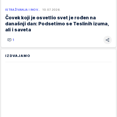
ISTRAŽIVANJA I INOV…
10.07.2026.
Čovek koji je osvetlio svet je rođen na
današnji dan: Podsetimo se Teslinih izuma,
ali i saveta
1
IZDVAJAMO