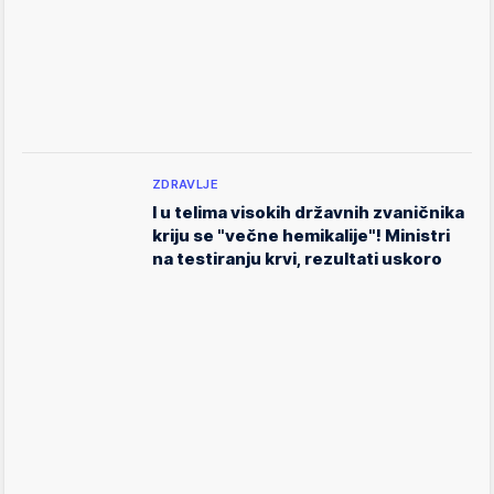
ZDRAVLJE
I u telima visokih državnih zvaničnika
kriju se "večne hemikalije"! Ministri
na testiranju krvi, rezultati uskoro