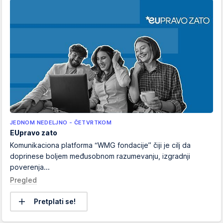
JEDNOM NEDELJNO - ČETVRTKOM
EUpravo zato
Komunikaciona platforma “WMG fondacije” čiji je cilj da
doprinese boljem međusobnom razumevanju, izgradnji
poverenja...
Pregled
Pretplati se!