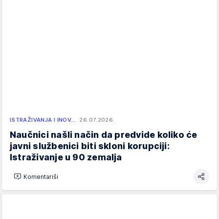
ISTRAŽIVANJA I INOV…
26.07.2026.
Naučnici našli način da predvide koliko će
javni službenici biti skloni korupciji:
Istraživanje u 90 zemalja
Komentariši