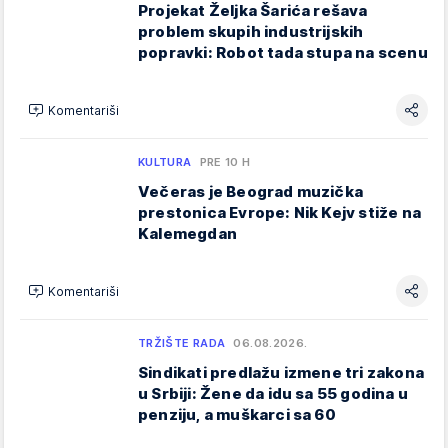
Projekat Željka Šarića rešava
problem skupih industrijskih
popravki: Robot tada stupa na scenu
Komentariši
KULTURA
PRE 10 H
Večeras je Beograd muzička
prestonica Evrope: Nik Kejv stiže na
Kalemegdan
Komentariši
TRŽIŠTE RADA
06.08.2026.
Sindikati predlažu izmene tri zakona
u Srbiji: Žene da idu sa 55 godina u
penziju, a muškarci sa 60