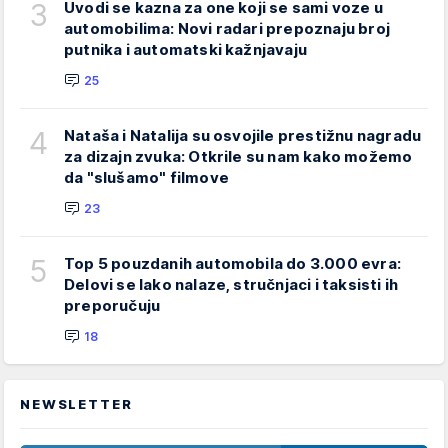
3
Uvodi se kazna za one koji se sami voze u
automobilima: Novi radari prepoznaju broj
putnika i automatski kažnjavaju
25
4
Nataša i Natalija su osvojile prestižnu nagradu
za dizajn zvuka: Otkrile su nam kako možemo
da "slušamo" filmove
23
5
Top 5 pouzdanih automobila do 3.000 evra:
Delovi se lako nalaze, stručnjaci i taksisti ih
preporučuju
18
NEWSLETTER