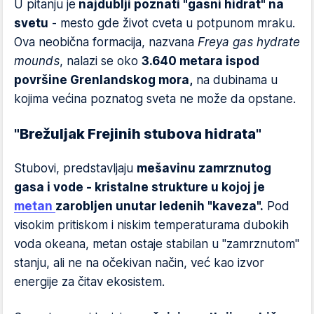
U pitanju je
najdublji poznati "gasni hidrat" na
svetu
- mesto gde život cveta u potpunom mraku.
Ova neobična formacija, nazvana
Freya gas hydrate
mounds
, nalazi se oko
3.640 metara ispod
površine Grenlandskog mora,
na dubinama u
kojima većina poznatog sveta ne može da opstane.
"Brežuljak Frejinih stubova hidrata"
Stubovi, predstavljaju
mešavinu zamrznutog
gasa i vode - kristalne strukture u kojoj je
metan
zarobljen unutar ledenih "kaveza".
Pod
visokim pritiskom i niskim temperaturama dubokih
voda okeana, metan ostaje stabilan u "zamrznutom"
stanju, ali ne na očekivan način, već kao izvor
energije za čitav ekosistem.