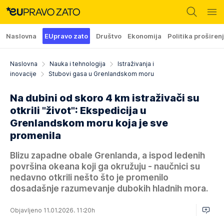
Naslovna
EUpravo zato
Društvo
Ekonomija
Politika proširen
Naslovna
Nauka i tehnologija
Istraživanja i
inovacije
Stubovi gasa u Grenlandskom moru
Na dubini od skoro 4 km istraživači su
otkrili "život": Ekspedicija u
Grenlandskom moru koja je sve
promenila
Blizu zapadne obale Grenlanda, a ispod ledenih
površina okeana koji ga okružuju - naučnici su
nedavno otkrili nešto što je promenilo
dosadašnje razumevanje dubokih hladnih mora.
Objavljeno 11.01.2026. 11:20h