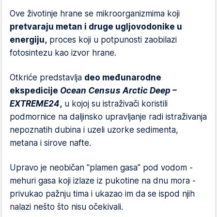
Ove životinje hrane se mikroorganizmima koji
pretvaraju metan i druge ugljovodonike u
energiju,
proces koji u potpunosti zaobilazi
fotosintezu kao izvor hrane.
Otkriće predstavlja
deo međunarodne
ekspedicije
Ocean Census Arctic Deep –
EXTREME24
,
u kojoj su istraživači koristili
podmornice na daljinsko upravljanje radi istraživanja
nepoznatih dubina i uzeli uzorke sedimenta,
metana i sirove nafte.
Upravo je neobičan "plamen gasa" pod vodom -
mehuri gasa koji izlaze iz pukotine na dnu mora -
privukao pažnju tima i ukazao im da se ispod njih
nalazi nešto što nisu očekivali.