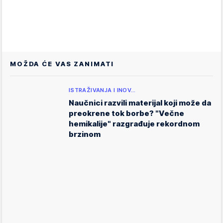
MOŽDA ĆE VAS ZANIMATI
ISTRAŽIVANJA I INOV…
Naučnici razvili materijal koji može da
preokrene tok borbe? "Večne
hemikalije" razgrađuje rekordnom
brzinom