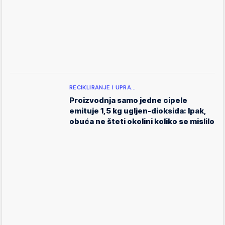
RECIKLIRANJE I UPRA…
Proizvodnja samo jedne cipele
emituje 1,5 kg ugljen-dioksida: Ipak,
obuća ne šteti okolini koliko se mislilo