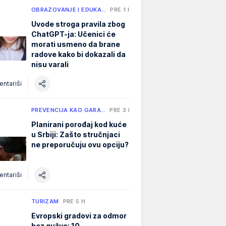
OBRAZOVANJE I EDUKA…
PRE 1 H
Uvode stroga pravila zbog
ChatGPT-ja: Učenici će
morati usmeno da brane
radove kako bi dokazali da
nisu varali
ntariši
PREVENCIJA KAO GARA…
PRE 3 H
Planirani porođaj kod kuće
u Srbiji: Zašto stručnjaci
ne preporučuju ovu opciju?
ntariši
TURIZAM
PRE 5 H
Evropski gradovi za odmor
bez gužve: 10