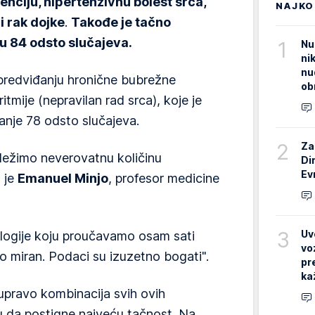
nciju, hipertenzivnu bolest srca,
NAJKO
li rak dojke
.
Takođe je tačno
u 84 odsto slučajeva.
1
Nu
ni
nu
 predviđanju hronične bubrežne
ob
tmije (nepravilan rad srca), koje je
nje 78 odsto slučajeva.
2
Za
ežimo neverovatnu količinu
Di
Ev
o je
Emanuel Minjo
, profesor medicine
3
Uv
iologije koju proučavamo osam sati
vo
no miran. Podaci su izuzetno bogati".
pr
ka
 upravo kombinacija svih ovih
 da postigne najveću tačnost. Na