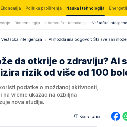
Ekonomija
Politika proširenja
Nauka i tehnologija
Energetik
ovacije
Biotehnologija
Informatičke tehnologije
Veštačka inteligenc
Veštačka inteligencija
AI možda ima odgovor: Šta sve san može 
že da otkrije o zdravlju? AI 
zira rizik od više od 100 bol
oristi podatke o moždanoj aktivnosti,
bi na vreme ukazao na ozbiljna
uje nova studija.
Komentariši