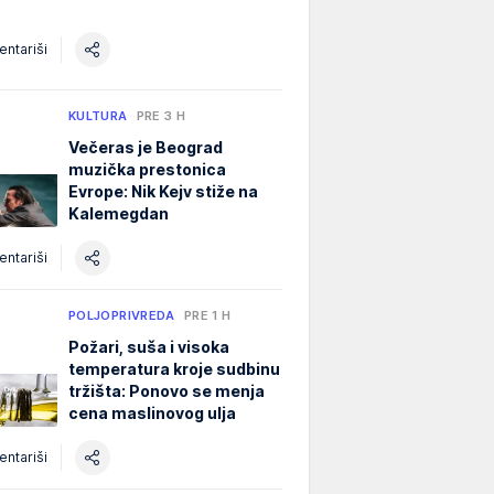
ntariši
KULTURA
PRE 3 H
Večeras je Beograd
muzička prestonica
Evrope: Nik Kejv stiže na
Kalemegdan
ntariši
POLJOPRIVREDA
PRE 1 H
Požari, suša i visoka
temperatura kroje sudbinu
tržišta: Ponovo se menja
cena maslinovog ulja
ntariši