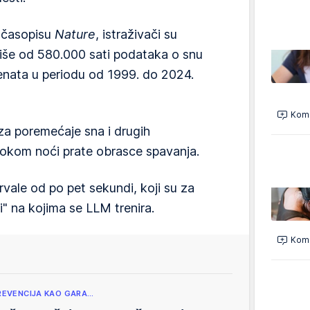
u časopisu
Nature
, istraživači su
 više od 580.000 sati podataka o snu
jenata u periodu od 1999. do 2024.
Kome
a za poremećaje sna i drugih
tokom noći prate obrasce spavanja.
ervale od po pet sekundi, koji su za
i" na kojima se LLM trenira.
Kome
REVENCIJA KAO GARA…