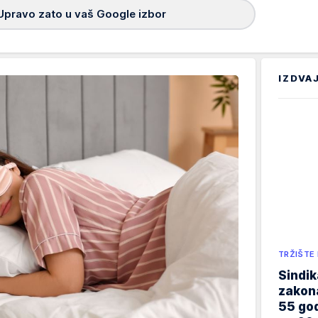
Upravo zato u vaš Google izbor
IZDVA
TRŽIŠTE
Sindik
zakona
55 god