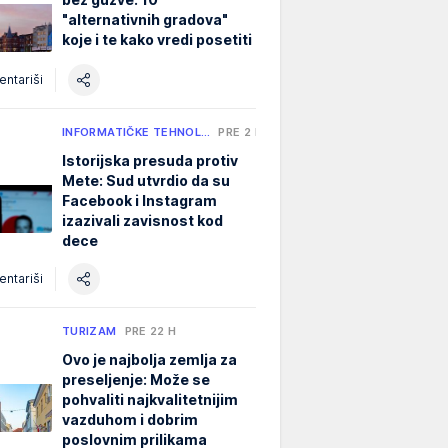
"alternativnih gradova"
koje i te kako vredi posetiti
ntariši
INFORMATIČKE TEHNOL…
PRE 2 H
Istorijska presuda protiv
Mete: Sud utvrdio da su
Facebook i Instagram
izazivali zavisnost kod
dece
ntariši
TURIZAM
PRE 22 H
Ovo je najbolja zemlja za
preseljenje: Može se
pohvaliti najkvalitetnijim
vazduhom i dobrim
poslovnim prilikama