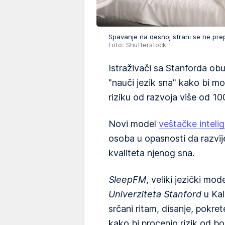
Spavanje na desnoj strani se ne pre
Foto: Shutterstock
Istraživači sa Stanforda obu
"nauči jezik sna" kako bi mog
riziku od razvoja više od 10
Novi model
veštačke intelig
osoba u opasnosti da razvij
kvaliteta njenog sna.
SleepFM
, veliki jezički mod
Univerziteta Stanford
u Kal
srčani ritam, disanje, pokre
kako bi procenio rizik od bol