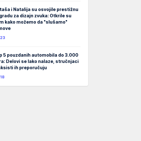
taša i Natalija su osvojile prestižnu
gradu za dizajn zvuka: Otkrile su
m kako možemo da "slušamo"
lmove
23
p 5 pouzdanih automobila do 3.000
ra: Delovi se lako nalaze, stručnjaci
taksisti ih preporučuju
18