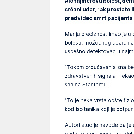
Alchajmerovu bolest, deme
srčani udar, rak prostate i
predvideo smrt pacijenta 
Manju preciznost imao je u
bolesti, moždanog udara i ari
uspešno detektovao u najma
"Tokom proučavanja sna bel
zdravstvenih signala", reka
sna na Stanfordu.
"To je neka vrsta opšte fiz
kod ispitanika koji je potpu
Autori studije navode da je
podataka omogućila modelu