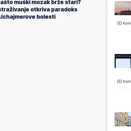
ašto muški mozak brže stari?
straživanje otkriva paradoks
lchajmerove bolesti
Kome
Kome