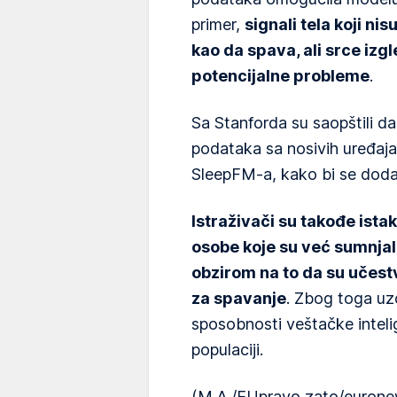
primer,
signali tela koji n
kao da spava, ali srce izg
potencijalne probleme
.
Sa Stanforda su saopštili da
podataka sa nosivih uređaj
SleepFM-a, kako bi se doda
Istraživači su takođe istak
osobe koje su već sumnja
obzirom na to da su učestv
za spavanje
. Zbog toga uz
sposobnosti veštačke inteli
populaciji.
(M.A./EUpravo zato/euron