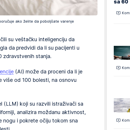
sa 60
Kome
poručuje ako želite da poboljšate varenje
čili su veštačku inteligenciju da
la da predvidi da li su pacijenti u
0 zdravstvenih stanja.
Kome
encije
(AI) može da proceni da li je
e više od 100 bolesti, na osnovu
el (LLM) koji su razvili istraživači sa
iforniji, analizira moždanu aktivnost,
te nogu i pokrete očiju tokom sna
Kome
esti.