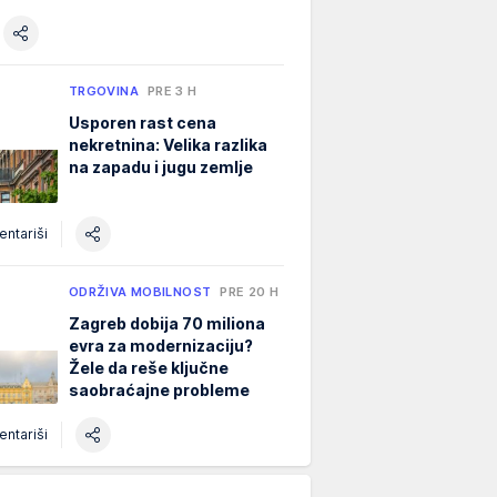
TRGOVINA
PRE 3 H
Usporen rast cena
nekretnina: Velika razlika
na zapadu i jugu zemlje
ntariši
ODRŽIVA MOBILNOST
PRE 20 H
Zagreb dobija 70 miliona
evra za modernizaciju?
Žele da reše ključne
saobraćajne probleme
ntariši