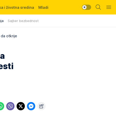
a i životna sredina
Mladi
ija
Sajber bezbednost
da otkrije
sa
esti