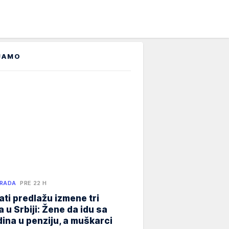
JAMO
 RADA
PRE 22 H
ati predlažu izmene tri
 u Srbiji: Žene da idu sa
ina u penziju, a muškarci