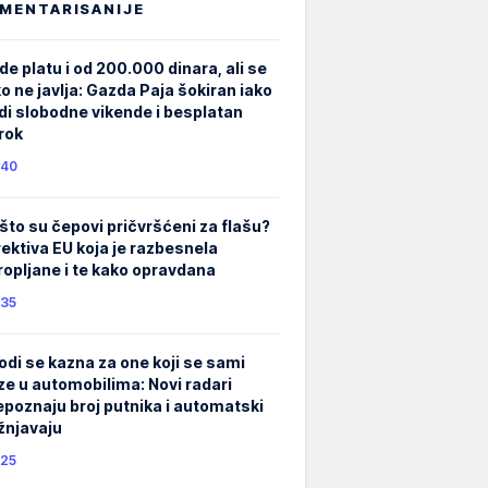
MENTARISANIJE
de platu i od 200.000 dinara, ali se
ko ne javlja: Gazda Paja šokiran iako
di slobodne vikende i besplatan
rok
40
što su čepovi pričvršćeni za flašu?
rektiva EU koja je razbesnela
ropljane i te kako opravdana
35
odi se kazna za one koji se sami
ze u automobilima: Novi radari
epoznaju broj putnika i automatski
žnjavaju
25