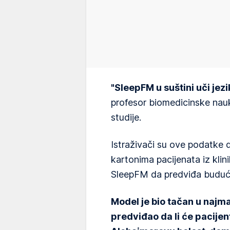
"SleepFM u suštini uči jezi
profesor biomedicinske nau
studije.
Istraživači su ove podatke 
kartonima pacijenata iz klin
SleepFM da predviđa buduće
Model je bio tačan u najm
predviđao da li će pacijen