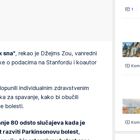
1
k sna"
, rekao je Džejms Zou, vanredni
ke o podacima na Stanfordu i koautor
Kome
dopunili individualnim zdravstvenim
ika za spavanje, kako bi obučili
 bolesti.
anje 80 odsto slučajeva kada je
Kome
t razviti Parkinsonovu bolest,