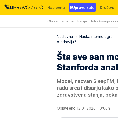
Naslovna
EUpravo zato
Društvo
Obrazovanje i edukacija
Istraživanja i in
Događaji
News
WMG fondacija
Naslovna
Nauka i tehnologija
o zdravlju?
Šta sve san mo
Stanforda anali
Model, nazvan SleepFM, k
radu srca i disanju kako 
zdravstvena stanja, pokaz
Objavljeno 12.01.2026. 10:06h