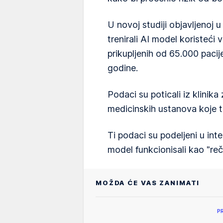
U novoj studiji objavljenoj 
trenirali AI model koristeći
prikupljenih od 65.000 paci
godine.
Podaci su poticali iz klinik
medicinskih ustanova koje 
Ti podaci su podeljeni u int
model funkcionisali kao "reč
MOŽDA ĆE VAS ZANIMATI
P