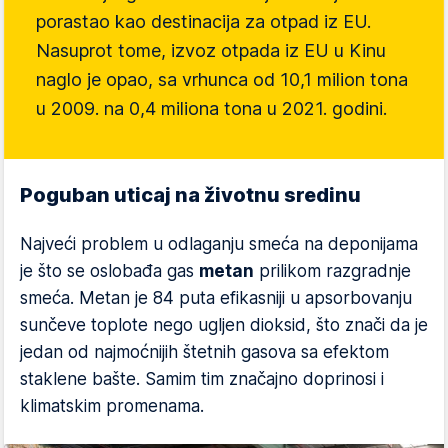
porastao kao destinacija za otpad iz EU.
Nasuprot tome, izvoz otpada iz EU u Kinu
naglo je opao, sa vrhunca od 10,1 milion tona
u 2009. na 0,4 miliona tona u 2021. godini.
Poguban uticaj na životnu sredinu
Najveći problem u odlaganju smeća na deponijama
je što se oslobađa gas
metan
prilikom razgradnje
smeća. Metan je 84 puta efikasniji u apsorbovanju
sunčeve toplote nego ugljen dioksid, što znači da je
jedan od najmoćnijih štetnih gasova sa efektom
staklene bašte. Samim tim značajno doprinosi i
klimatskim promenama.