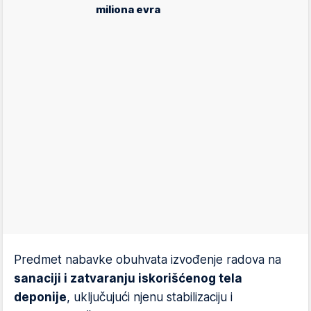
miliona evra
Predmet nabavke obuhvata izvođenje radova na
sanaciji i zatvaranju iskorišćenog tela
deponije
, uključujući njenu stabilizaciju i