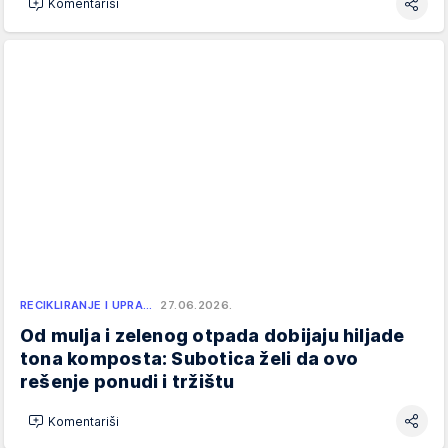
Komentariši
RECIKLIRANJE I UPRA…
27.06.2026.
Od mulja i zelenog otpada dobijaju hiljade
tona komposta: Subotica želi da ovo
rešenje ponudi i tržištu
Komentariši