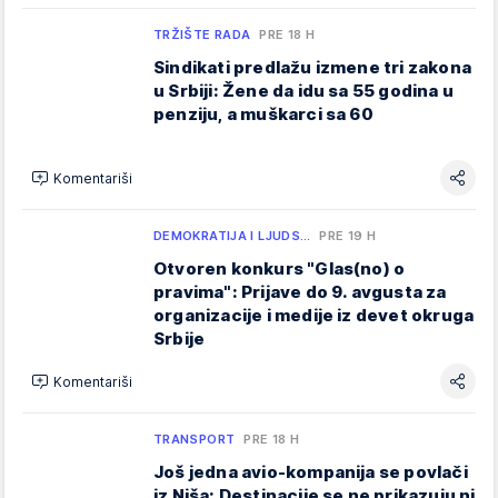
TRŽIŠTE RADA
PRE 18 H
Sindikati predlažu izmene tri zakona
u Srbiji: Žene da idu sa 55 godina u
penziju, a muškarci sa 60
Komentariši
DEMOKRATIJA I LJUDS…
PRE 19 H
Otvoren konkurs "Glas(no) o
pravima": Prijave do 9. avgusta za
organizacije i medije iz devet okruga
Srbije
Komentariši
TRANSPORT
PRE 18 H
Još jedna avio-kompanija se povlači
iz Niša: Destinacije se ne prikazuju ni