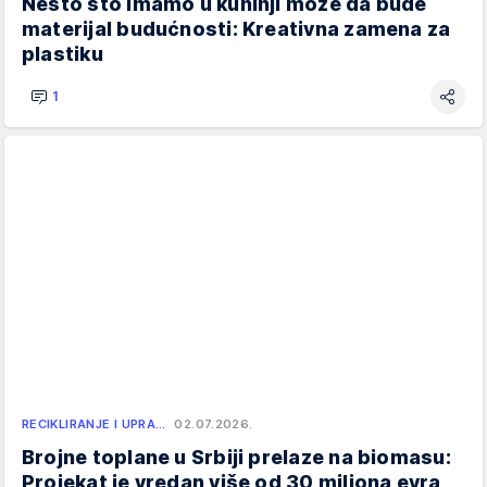
Nešto što imamo u kuhinji može da bude
materijal budućnosti: Kreativna zamena za
plastiku
1
RECIKLIRANJE I UPRA…
02.07.2026.
Brojne toplane u Srbiji prelaze na biomasu:
Projekat je vredan više od 30 miliona evra