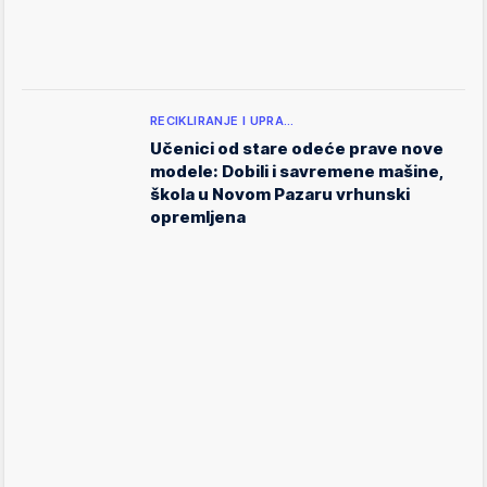
RECIKLIRANJE I UPRA…
Učenici od stare odeće prave nove
modele: Dobili i savremene mašine,
škola u Novom Pazaru vrhunski
opremljena