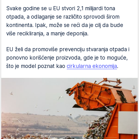
Svake godine se u EU stvori 2,1 milijardi tona
otpada, a odlaganje se različito sprovodi širom
kontinenta. Ipak, može se reći da je cilj da bude
više recikliranja, a manje deponija.
EU želi da promoviše prevenciju stvaranja otpada i
ponovno korišćenje proizvoda, gde je to moguće,
što je model poznat kao
cirkularna ekonomija
.