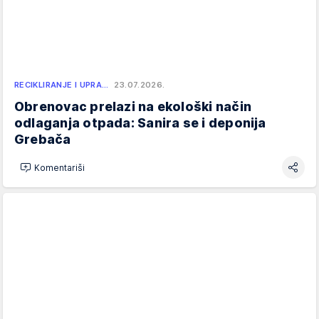
RECIKLIRANJE I UPRA…
23.07.2026.
Obrenovac prelazi na ekološki način
odlaganja otpada: Sanira se i deponija
Grebača
Komentariši