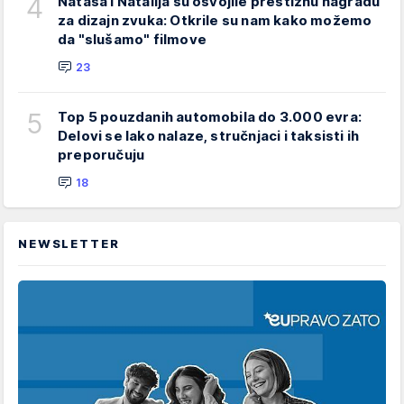
4
Nataša i Natalija su osvojile prestižnu nagradu
za dizajn zvuka: Otkrile su nam kako možemo
da "slušamo" filmove
23
5
Top 5 pouzdanih automobila do 3.000 evra:
Delovi se lako nalaze, stručnjaci i taksisti ih
preporučuju
18
NEWSLETTER