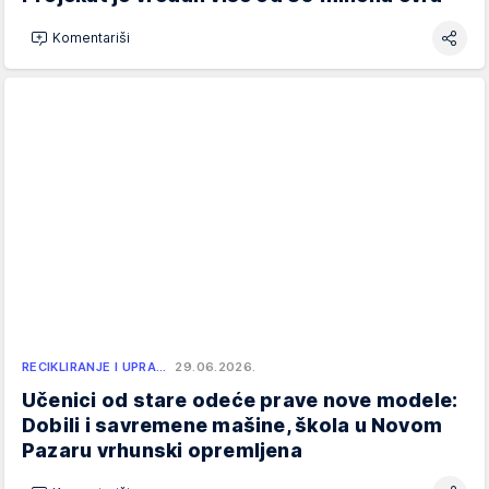
Komentariši
RECIKLIRANJE I UPRA…
29.06.2026.
Učenici od stare odeće prave nove modele:
Dobili i savremene mašine, škola u Novom
Pazaru vrhunski opremljena