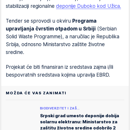
stabilizaciji regionalne
deponije Duboko kod Užica.
Tender se sprovodi u okviru
Programa
upravljanja čvrstim otpadom u Srbiji
(Serbian
Solid Waste Programme), a naručilac je Republika
Srbija, odnosno Ministarstvo zaštite životne
sredine.
Projekat će biti finansiran iz sredstava zajma i/ili
bespovratnih sredstava kojima upravlja EBRD.
MOŽDA ĆE VAS ZANIMATI
BIODIVERZITET I ZAŠ…
Srpski grad umesto deponije dobija
solarnu elektranu: Ministarstvo za
zaštitu životne sredine odobrilo 2