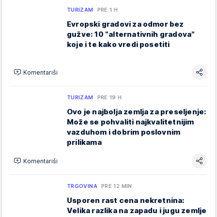
TURIZAM
PRE 1 H
Evropski gradovi za odmor bez
gužve: 10 "alternativnih gradova"
koje i te kako vredi posetiti
Komentariši
TURIZAM
PRE 19 H
Ovo je najbolja zemlja za preseljenje:
Može se pohvaliti najkvalitetnijim
vazduhom i dobrim poslovnim
prilikama
Komentariši
TRGOVINA
PRE 12 MIN
Usporen rast cena nekretnina:
Velika razlika na zapadu i jugu zemlje