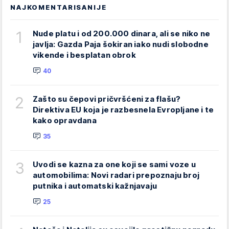
NAJKOMENTARISANIJE
1
Nude platu i od 200.000 dinara, ali se niko ne
javlja: Gazda Paja šokiran iako nudi slobodne
vikende i besplatan obrok
40
2
Zašto su čepovi pričvršćeni za flašu?
Direktiva EU koja je razbesnela Evropljane i te
kako opravdana
35
3
Uvodi se kazna za one koji se sami voze u
automobilima: Novi radari prepoznaju broj
putnika i automatski kažnjavaju
25