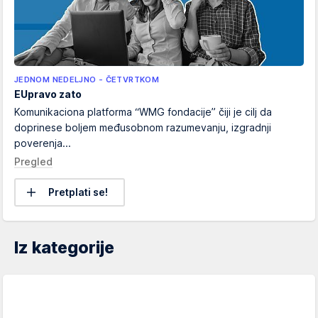
JEDNOM NEDELJNO - ČETVRTKOM
EUpravo zato
Komunikaciona platforma “WMG fondacije” čiji je cilj da
doprinese boljem međusobnom razumevanju, izgradnji
poverenja...
Pregled
Pretplati se!
Iz kategorije