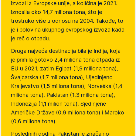
izvozi iz Evropske unije, a količina je 2021.
iznosila oko 14,7 miliona tona, što je
trostruko više u odnosu na 2004. Takođe, to
je i polovina ukupnog evropskog izvoza kada
je reč o otpadu.
Druga najveća destinacija bila je Indija, koja
je primila gotovo 2,4 miliona tona otpada iz
EU u 2021, zatim Egipat (1,9 miliona tona),
Švajcarska (1,7 miliona tona), Ujedinjeno
Kraljevstvo (1,5 miliona tona), Norveška (1,4
miliona tona), Pakistan (1,3 miliona tona),
Indonezija (1,1 milion tona), Sjedinjene
Američke Države (0,9 miliona tona) i Maroko
(0,6 miliona tona).
Poslednjih godina Pakistan je značajno