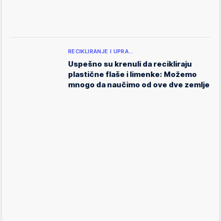
RECIKLIRANJE I UPRA…
Uspešno su krenuli da recikliraju
plastične flaše i limenke: Možemo
mnogo da naučimo od ove dve zemlje