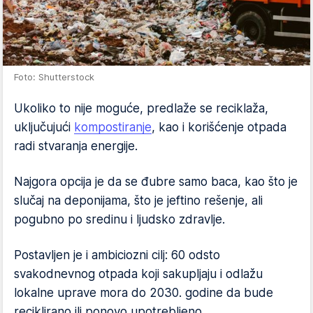
Foto: Shutterstock
Ukoliko to nije moguće, predlaže se reciklaža,
uključujući
kompostiranje
, kao i korišćenje otpada
radi stvaranja energije.
Najgora opcija je da se đubre samo baca, kao što je
slučaj na deponijama, što je jeftino rešenje, ali
pogubno po sredinu i ljudsko zdravlje.
Postavljen je i ambiciozni cilj: 60 odsto
svakodnevnog otpada koji sakupljaju i odlažu
lokalne uprave mora do 2030. godine da bude
reciklirano ili ponovo upotrebljeno.