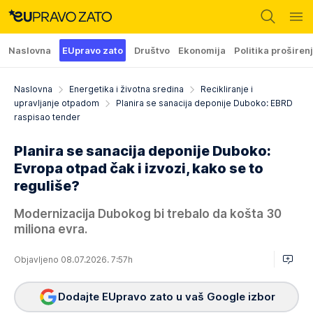
Naslovna
EUpravo zato
Društvo
Ekonomija
Politika proširen
Naslovna
Energetika i životna sredina
Recikliranje i
upravljanje otpadom
Planira se sanacija deponije Duboko: EBRD
raspisao tender
Planira se sanacija deponije Duboko:
Evropa otpad čak i izvozi, kako se to
reguliše?
Modernizacija Dubokog bi trebalo da košta 30
miliona evra.
Objavljeno 08.07.2026. 7:57h
Dodajte EUpravo zato u vaš Google izbor