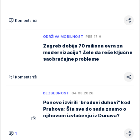
Komentariši
ODRŽIVA MOBILNOST
PRE 17 H
Zagreb dobija 70 miliona evra za
modernizaciju? Žele da reše ključne
saobraćajne probleme
Komentariši
BEZBEDNOST
04.08.2026.
Ponovo izvirili "brodovi duhovi" kod
Prahova: Šta sve do sada znamo o
njihovom izvlačenju iz Dunava?
1