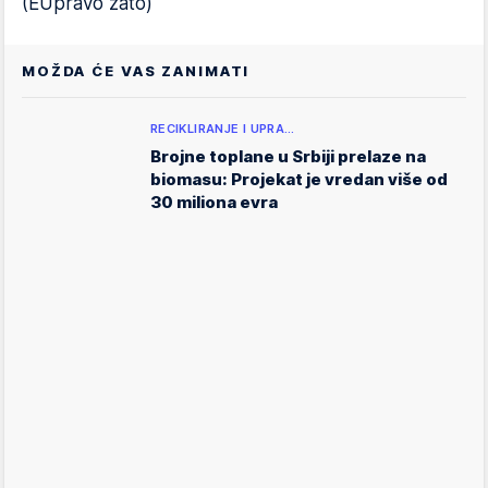
(EUpravo zato)
MOŽDA ĆE VAS ZANIMATI
RECIKLIRANJE I UPRA…
Brojne toplane u Srbiji prelaze na
biomasu: Projekat je vredan više od
30 miliona evra