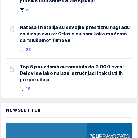
putnika i automatski kažnjavaju
25
4
Nataša i Natalija su osvojile prestižnu nagradu
za dizajn zvuka: Otkrile su nam kako možemo
da "slušamo" filmove
23
5
Top 5 pouzdanih automobila do 3.000 evra:
Delovi se lako nalaze, stručnjaci i taksisti ih
preporučuju
18
NEWSLETTER