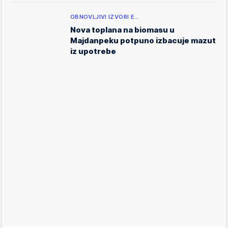
OBNOVLJIVI IZVORI E…
Nova toplana na biomasu u
Majdanpeku potpuno izbacuje mazut
iz upotrebe