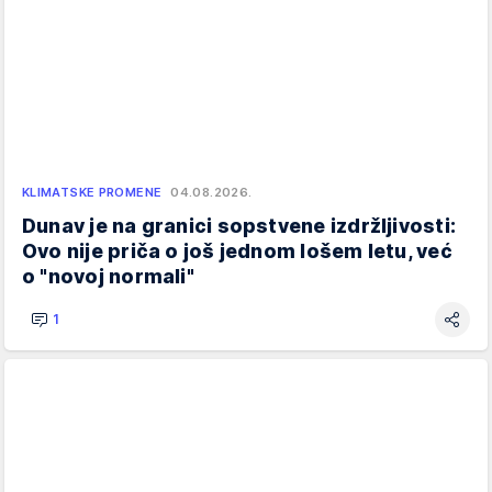
KLIMATSKE PROMENE
04.08.2026.
Dunav je na granici sopstvene izdržljivosti:
Ovo nije priča o još jednom lošem letu, već
o "novoj normali"
1