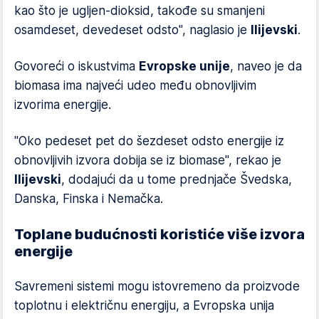
kao što je ugljen-dioksid, takođe su smanjeni
osamdeset, devedeset odsto", naglasio je
Ilijevski
.
Govoreći o iskustvima
Evropske unije
, naveo je da
biomasa ima najveći udeo među obnovljivim
izvorima energije.
"Oko pedeset pet do šezdeset odsto energije iz
obnovljivih izvora dobija se iz biomase", rekao je
Ilijevski
, dodajući da u tome prednjače Švedska,
Danska, Finska i Nemačka.
Toplane budućnosti koristiće više izvora
energije
Savremeni sistemi mogu istovremeno da proizvode
toplotnu i električnu energiju, a Evropska unija