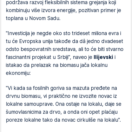
podržava razvoj fleksibilnih sistema grejanja koji
kombinuju više izvora energije, pozitivan primer je
toplana u Novom Sadu.
"Investicija je negde oko sto trideset miliona evra i
tu će Evropska unija takođe da dâ jedno dvadeset
odsto bespovratnih sredstava, ali to će biti stvarno
fascinantni projekat u Srbiji", naveo je
Ilijevski
i
istakao da prelazak na biomasu jača lokalnu
ekonomiju:
"Vi kada sa fosilnih goriva sa mazuta pređete na
drvnu biomasu, vi praktično ne izvozite novac iz
lokalne samouprave. Ona ostaje na lokalu, daje se
šumovlasnicima za drvo, a onda oni opet plaćaju
poreze lokalne tako da novac cirkuliše na lokalu".