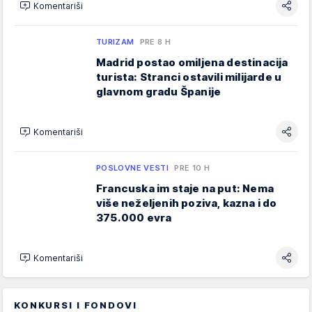
Komentariši
TURIZAM
PRE 8 H
Madrid postao omiljena destinacija
turista: Stranci ostavili milijarde u
glavnom gradu Španije
Komentariši
POSLOVNE VESTI
PRE 10 H
Francuska im staje na put: Nema
više neželjenih poziva, kazna i do
375.000 evra
Komentariši
KONKURSI I FONDOVI