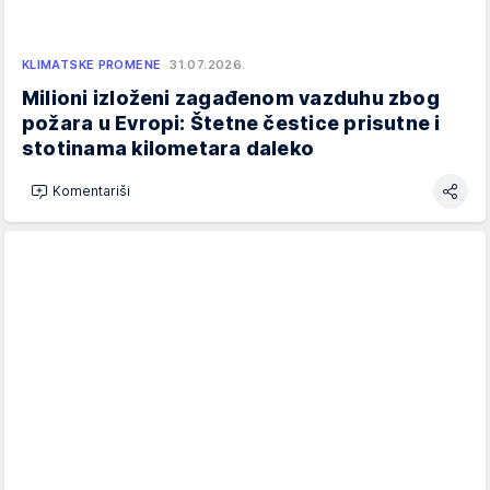
KLIMATSKE PROMENE
31.07.2026.
Milioni izloženi zagađenom vazduhu zbog
požara u Evropi: Štetne čestice prisutne i
stotinama kilometara daleko
Komentariši