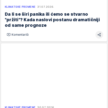
KLIMATSKE PROMENE
31.07.2026.
Da li se širi panika ili ćemo se stvarno
"pržiti"? Kada naslovi postanu dramatičniji
od same prognoze
Komentariši
KLIMATSKE PROMENE
30.07.2026.