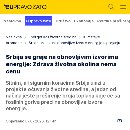
Naslovna
EUpravo zato
Društvo
Ekonomija
Politika proširen
Naslovna
Energetika i životna sredina
Klimatske
promene
Srbija prelazi na obnovljive izvore energije u grejanju
Srbija se greje na obnovljivim izvorima
energije: Zdrava životna okolina nema
cenu
Sitnim, ali sigurnim koracima Srbija ulazi u
projekte očuvanja životne sredine, a jedan od
načina jeste proširenje broja toplana koje će sa
fosilnih goriva preći na obnovljive izvore
energije.
Objavljeno 07.07.2026. 12:14h