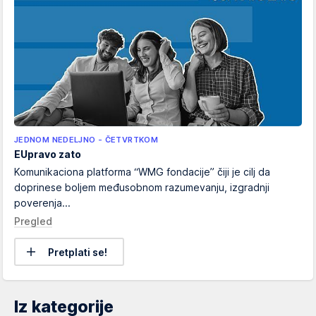
JEDNOM NEDELJNO - ČETVRTKOM
EUpravo zato
Komunikaciona platforma “WMG fondacije” čiji je cilj da
doprinese boljem međusobnom razumevanju, izgradnji
poverenja...
Pregled
Pretplati se!
Iz kategorije