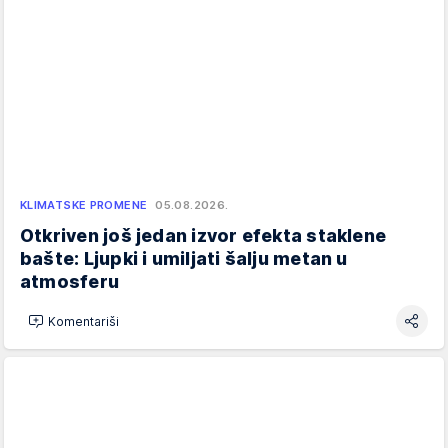
KLIMATSKE PROMENE
05.08.2026.
Otkriven još jedan izvor efekta staklene
bašte: Ljupki i umiljati šalju metan u
atmosferu
Komentariši