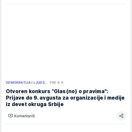
DEMOKRATIJA I LJUDS…
PRE 6 H
Otvoren konkurs "Glas(no) o pravima":
Prijave do 9. avgusta za organizacije i medije
iz devet okruga Srbije
Komentariši