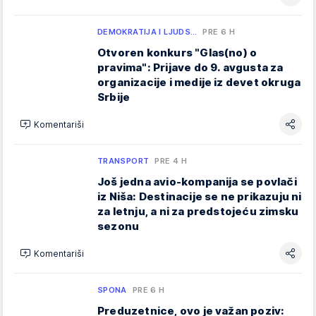
DEMOKRATIJA I LJUDS…
PRE 6 H
Otvoren konkurs "Glas(no) o
pravima": Prijave do 9. avgusta za
organizacije i medije iz devet okruga
Srbije
Komentariši
TRANSPORT
PRE 4 H
Još jedna avio-kompanija se povlači
iz Niša: Destinacije se ne prikazuju ni
za letnju, a ni za predstojeću zimsku
sezonu
Komentariši
SPONA
PRE 6 H
Preduzetnice, ovo je važan poziv: