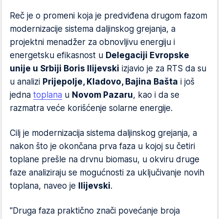
Reč je o promeni koja je predviđena drugom fazom
modernizacije sistema daljinskog grejanja, a
projektni menadžer za obnovljivu energiju i
energetsku efikasnost u
Delegaciji Evropske
unije u Srbiji Boris Ilijevski
izjavio je za RTS da su
u analizi
Prijepolje, Kladovo, Bajina Bašta
i još
jedna
toplana
u
Novom Pazaru
, kao i da se
razmatra veće korišćenje solarne energije.
Cilj je modernizacija sistema daljinskog grejanja, a
nakon što je okončana prva faza u kojoj su četiri
toplane prešle na drvnu biomasu, u okviru druge
faze analiziraju se mogućnosti za uključivanje novih
toplana, naveo je
Ilijevski
.
"Druga faza praktično znači povećanje broja