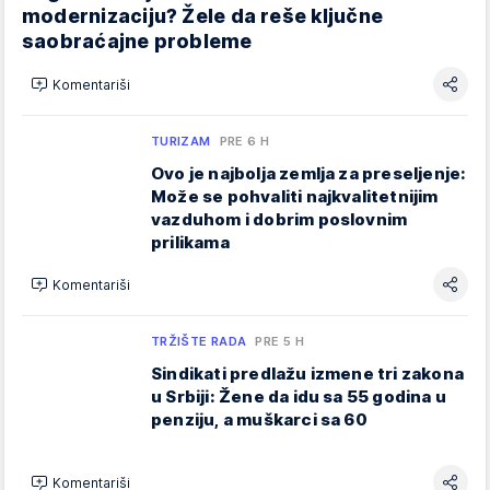
modernizaciju? Žele da reše ključne
saobraćajne probleme
Komentariši
TURIZAM
PRE 6 H
Ovo je najbolja zemlja za preseljenje:
Može se pohvaliti najkvalitetnijim
vazduhom i dobrim poslovnim
prilikama
Komentariši
TRŽIŠTE RADA
PRE 5 H
Sindikati predlažu izmene tri zakona
u Srbiji: Žene da idu sa 55 godina u
penziju, a muškarci sa 60
Komentariši