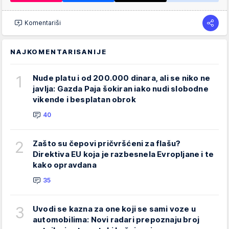
Komentariši
NAJKOMENTARISANIJE
1
Nude platu i od 200.000 dinara, ali se niko ne
javlja: Gazda Paja šokiran iako nudi slobodne
vikende i besplatan obrok
40
2
Zašto su čepovi pričvršćeni za flašu?
Direktiva EU koja je razbesnela Evropljane i te
kako opravdana
35
3
Uvodi se kazna za one koji se sami voze u
automobilima: Novi radari prepoznaju broj