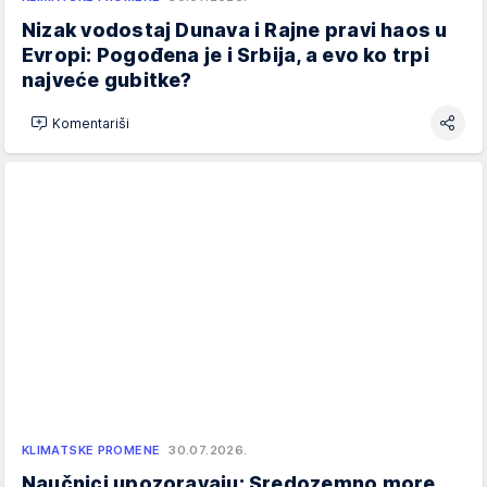
Nizak vodostaj Dunava i Rajne pravi haos u
Evropi: Pogođena je i Srbija, a evo ko trpi
najveće gubitke?
Komentariši
KLIMATSKE PROMENE
30.07.2026.
Naučnici upozoravaju: Sredozemno more