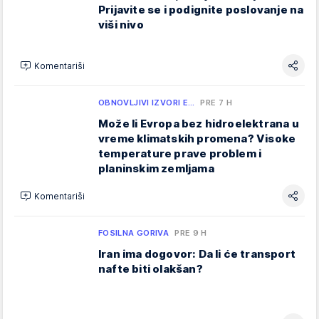
Prijavite se i podignite poslovanje na
viši nivo
Komentariši
OBNOVLJIVI IZVORI E…
PRE 7 H
Može li Evropa bez hidroelektrana u
vreme klimatskih promena? Visoke
temperature prave problem i
planinskim zemljama
Komentariši
FOSILNA GORIVA
PRE 9 H
Iran ima dogovor: Da li će transport
nafte biti olakšan?