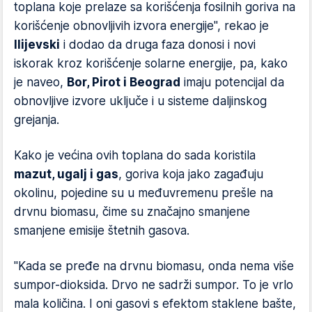
toplana koje prelaze sa korišćenja fosilnih goriva na
korišćenje obnovljivih izvora energije", rekao je
Ilijevski
i dodao da druga faza donosi i novi
iskorak kroz korišćenje solarne energije, pa, kako
je naveo,
Bor, Pirot i Beograd
imaju potencijal da
obnovljive izvore uključe i u sisteme daljinskog
grejanja.
Kako je većina ovih toplana do sada koristila
mazut, ugalj i gas
, goriva koja jako zagađuju
okolinu, pojedine su u međuvremenu prešle na
drvnu biomasu, čime su značajno smanjene
smanjene emisije štetnih gasova.
"Kada se pređe na drvnu biomasu, onda nema više
sumpor-dioksida. Drvo ne sadrži sumpor. To je vrlo
mala količina. I oni gasovi s efektom staklene bašte,