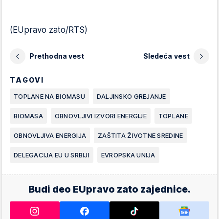
(EUpravo zato/RTS)
Prethodna vest
Sledeća vest
TAGOVI
TOPLANE NA BIOMASU
DALJINSKO GREJANJE
BIOMASA
OBNOVLJIVI IZVORI ENERGIJE
TOPLANE
OBNOVLJIVA ENERGIJA
ZAŠTITA ŽIVOTNE SREDINE
DELEGACIJA EU U SRBIJI
EVROPSKA UNIJA
Budi deo EUpravo zato zajednice.