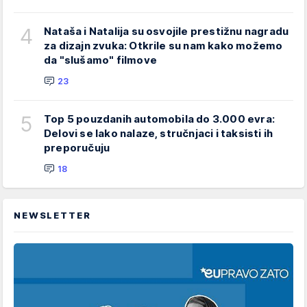
4
Nataša i Natalija su osvojile prestižnu nagradu
za dizajn zvuka: Otkrile su nam kako možemo
da "slušamo" filmove
23
5
Top 5 pouzdanih automobila do 3.000 evra:
Delovi se lako nalaze, stručnjaci i taksisti ih
preporučuju
18
NEWSLETTER