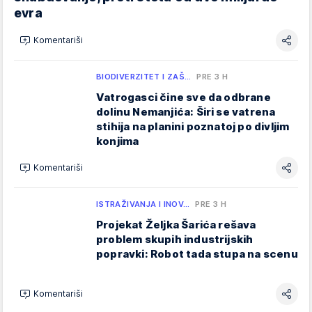
evra
Komentariši
BIODIVERZITET I ZAŠ…
PRE 3 H
Vatrogasci čine sve da odbrane
dolinu Nemanjića: Širi se vatrena
stihija na planini poznatoj po divljim
konjima
Komentariši
ISTRAŽIVANJA I INOV…
PRE 3 H
Projekat Željka Šarića rešava
problem skupih industrijskih
popravki: Robot tada stupa na scenu
Komentariši