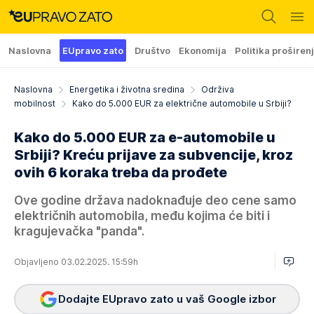
Naslovna
EUpravo zato
Društvo
Ekonomija
Politika proširen
Naslovna
Energetika i životna sredina
Održiva
mobilnost
Kako do 5.000 EUR za električne automobile u Srbiji?
Kako do 5.000 EUR za e-automobile u
Srbiji? Kreću prijave za subvencije, kroz
ovih 6 koraka treba da prođete
Ove godine država nadoknađuje deo cene samo
električnih automobila, među kojima će biti i
kragujevačka "panda".
Objavljeno 03.02.2025. 15:59h
Dodajte EUpravo zato u vaš Google izbor