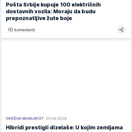
Pošta Srbije kupuje 100 električnih
dostavnih vozila: Moraju da budu
prepoznatljive žute boje
Komentariši
ODRŽIVA MOBILNOST
25.06.2026.
Hibridi prestigli dizelaše: U kojim zemljama