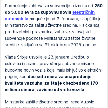
Podnošenje zahteva za subvencije u iznosu od
250
do 5.000 evra za kupovnu novih
električnih
automobila
moguće je od 3. februara, saopštilo je
Ministarstvo za zaštitu životne sredine. Fizička lica,
preduzetnici i pravna lica, zahteve za ovaj vid
subvencije podnose Ministarstvu zaštite životne
sredine zaključno sa 31. oktobrom 2025. godine.
Vlada Srbije usvojila je 23. januara Uredbu o
uslovima i načinu sprovođenja subvencionisane
kupovine novih vozila koja imaju isključivo električni
pogon, kao
deo seta mera za unapređenje
kvaliteta vazduha, za šta je obezbeđeno 170
miliona dinara, zavisno od vrste vozila.
Ministarka zaštite životne sredine Irena Vujović