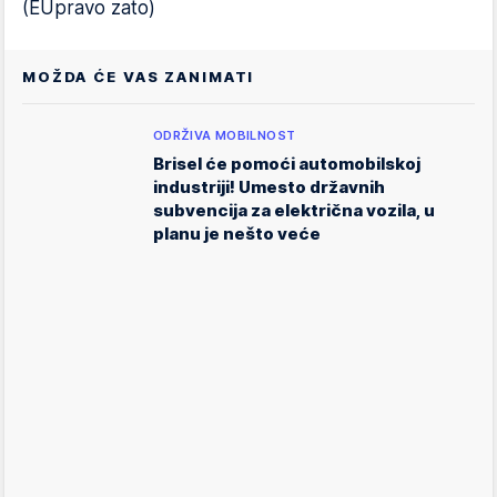
(EUpravo zato)
MOŽDA ĆE VAS ZANIMATI
ODRŽIVA MOBILNOST
Brisel će pomoći automobilskoj
industriji! Umesto državnih
subvencija za električna vozila, u
planu je nešto veće