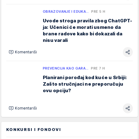
OBRAZOVANJE I EDUKA…
PRE 5 H
Uvode stroga pravila zbog ChatGPT-
ja: Učenici će morati usmeno da
brane radove kako bi dokazali da
nisu varali
Komentariši
PREVENCIJA KAO GARA…
PRE 7 H
Planirani porođaj kod kuće u Srbiji:
Zašto stručnjaci ne preporučuju
ovu opciju?
Komentariši
KONKURSI I FONDOVI