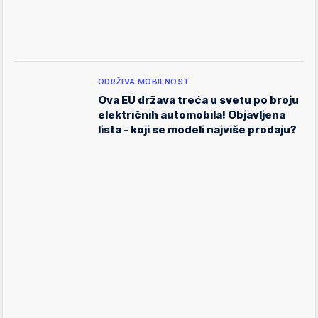
ODRŽIVA MOBILNOST
Ova EU država treća u svetu po broju
električnih automobila! Objavljena
lista - koji se modeli najviše prodaju?