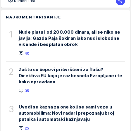
Komentariši
NAJKOMENTARISANIJE
1
Nude platu i od 200.000 dinara, ali se niko ne
javlja: Gazda Paja šokiran iako nudi slobodne
vikende i besplatan obrok
40
2
Zašto su čepovi pričvršćeni za flašu?
Direktiva EU koja je razbesnela Evropljane i te
kako opravdana
35
3
Uvodi se kazna za one koji se sami voze u
automobilima: Novi radari prepoznaju broj
putnika i automatski kažnjavaju
25