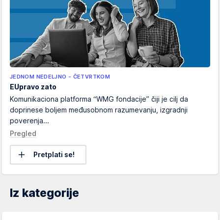
JEDNOM NEDELJNO - ČETVRTKOM
EUpravo zato
Komunikaciona platforma “WMG fondacije” čiji je cilj da
doprinese boljem međusobnom razumevanju, izgradnji
poverenja...
Pregled
Pretplati se!
Iz kategorije