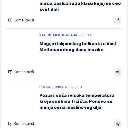
muža, zaslužna za klasu kojoj se ceo
svet divi
Komentariši
KALENDAR DOGAĐAJA
PRE 3 H
Magija italijanskog belkanta u čast
Međunarodnog dana muzike
Komentariši
POLJOPRIVREDA
PRE 5 H
Požari, suša i visoka temperatura
kroje sudbinu tržišta: Ponovo se
menja cena maslinovog ulja
Komentariši