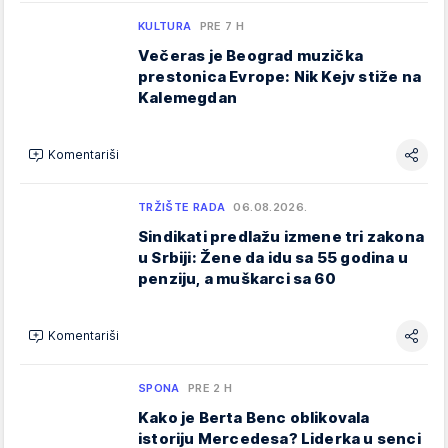
KULTURA
PRE 7 H
Večeras je Beograd muzička
prestonica Evrope: Nik Kejv stiže na
Kalemegdan
Komentariši
TRŽIŠTE RADA
06.08.2026.
Sindikati predlažu izmene tri zakona
u Srbiji: Žene da idu sa 55 godina u
penziju, a muškarci sa 60
Komentariši
SPONA
PRE 2 H
Kako je Berta Benc oblikovala
istoriju Mercedesa? Liderka u senci