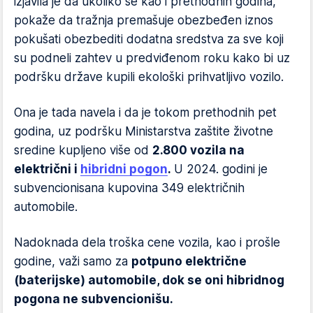
izjavila je da ukoliko se kao i prethodnih godina,
pokaže da tražnja premašuje obezbeđen iznos
pokušati obezbediti dodatna sredstva za sve koji
su podneli zahtev u predviđenom roku kako bi uz
podršku države kupili ekološki prihvatljivo vozilo.
Ona je tada navela i da je tokom prethodnih pet
godina, uz podršku Ministarstva zaštite životne
sredine kupljeno više od
2.800 vozila na
električni i
hibridni pogon
.
U 2024. godini je
subvencionisana kupovina 349 električnih
automobile.
Nadoknada dela troška cene vozila, kao i prošle
godine, važi samo za
potpuno električne
(baterijske) automobile, dok se oni hibridnog
pogona ne subvencionišu.