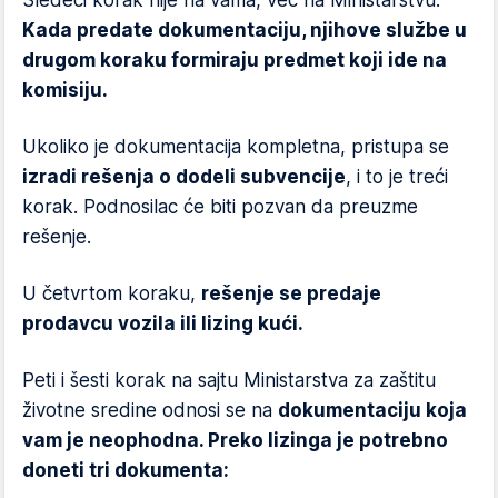
Sledeći korak nije na vama, već na Ministarstvu.
Kada predate dokumentaciju, njihove službe u
drugom koraku formiraju predmet koji ide na
komisiju.
Ukoliko je dokumentacija kompletna, pristupa se
izradi rešenja o dodeli subvencije
, i to je treći
korak. Podnosilac će biti pozvan da preuzme
rešenje.
U četvrtom koraku,
rešenje se predaje
prodavcu vozila ili lizing kući.
Peti i šesti korak na sajtu Ministarstva za zaštitu
životne sredine odnosi se na
dokumentaciju koja
vam je neophodna. Preko lizinga je potrebno
doneti tri dokumenta: