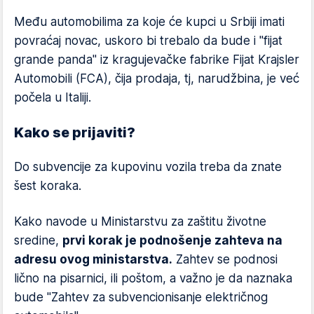
Među automobilima za koje će kupci u Srbiji imati
povraćaj novac, uskoro bi trebalo da bude i "fijat
grande panda" iz kragujevačke fabrike Fijat Krajsler
Automobili (FCA), čija prodaja, tj, narudžbina, je već
počela u Italiji.
Kako se prijaviti?
Do subvencije za kupovinu vozila treba da znate
šest koraka.
Kako navode u Ministarstvu za zaštitu životne
sredine,
prvi korak je podnošenje zahteva na
adresu ovog ministarstva.
Zahtev se podnosi
lično na pisarnici, ili poštom, a važno je da naznaka
bude "Zahtev za subvencionisanje električnog