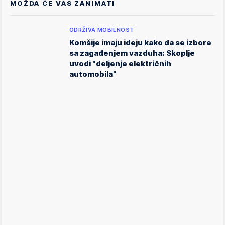
MOŽDA ĆE VAS ZANIMATI
ODRŽIVA MOBILNOST
Komšije imaju ideju kako da se izbore
sa zagađenjem vazduha: Skoplje
uvodi "deljenje električnih
automobila"