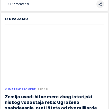
Komentariši
IZDVAJAMO
KLIMATSKE PROMENE
PRE 1 H
Zemlja uvodi hitne mere zbog istorijski
niskog vodostaja reka: Ugroženo
snabdevanje, preti šteta od dve milijarde