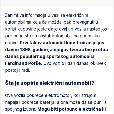
Zanimljiva informacija u vezi sa električnim
automobilima koja će možda ipak prevagnuti u
korist kupovine jeste da je ovaj tip vozila nastao još
pre nego što su nastali automobili na pogonsko
gorivo.
Prvi takav automobil konstruiran je još
davne 1898. godine, a njegov tvorac bio je otac
danas popularnog sportskog automobila
Ferdinand Porše.
Ovo vozilo i dan danas još uvek
postoji i radi.
Šta je uopšte električni automobil?
Ova vozila pokreće elektromotor, koji strujom
napaja i pokreće baterija, a ona može da se puni iz
spoljnog izvora.
Mogu biti potpuno električna ili