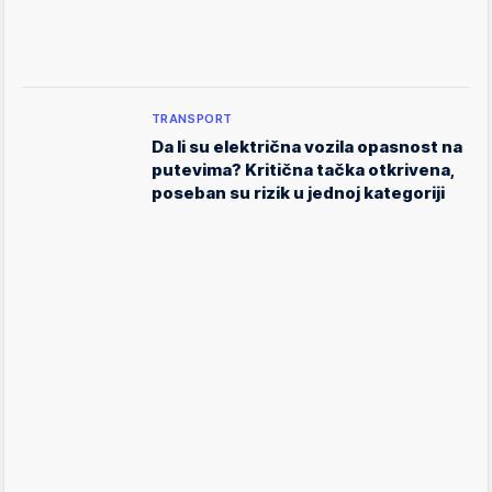
TRANSPORT
Da li su električna vozila opasnost na
putevima? Kritična tačka otkrivena,
poseban su rizik u jednoj kategoriji