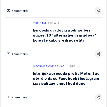
Komentariši
TURIZAM
PRE 4 H
Evropski gradovi za odmor bez
gužve: 10 "alternativnih gradova"
koje i te kako vredi posetiti
Komentariši
INFORMATIČKE TEHNOL…
PRE 1 H
Istorijska presuda protiv Mete: Sud
utvrdio da su Facebook i Instagram
izazivali zavisnost kod dece
Komentariši