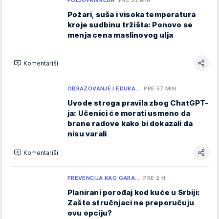
POLJOPRIVREDA
PRE 52 MIN
Požari, suša i visoka temperatura
kroje sudbinu tržišta: Ponovo se
menja cena maslinovog ulja
Komentariši
OBRAZOVANJE I EDUKA…
PRE 57 MIN
Uvode stroga pravila zbog ChatGPT-
ja: Učenici će morati usmeno da
brane radove kako bi dokazali da
nisu varali
Komentariši
PREVENCIJA KAO GARA…
PRE 2 H
Planirani porođaj kod kuće u Srbiji:
Zašto stručnjaci ne preporučuju
ovu opciju?