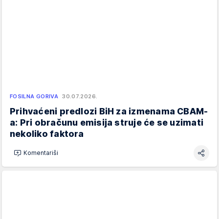
FOSILNA GORIVA
30.07.2026.
Prihvaćeni predlozi BiH za izmenama CBAM-
a: Pri obračunu emisija struje će se uzimati
nekoliko faktora
Komentariši