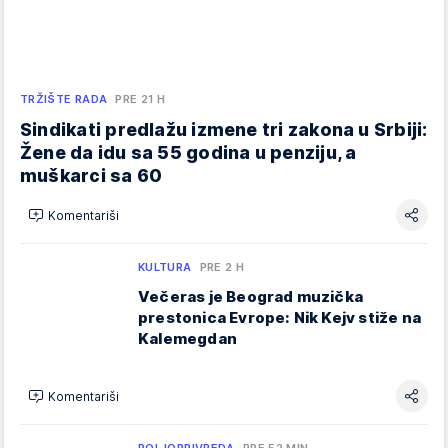
TRŽIŠTE RADA
PRE 21 H
Sindikati predlažu izmene tri zakona u Srbiji:
Žene da idu sa 55 godina u penziju, a
muškarci sa 60
Komentariši
KULTURA
PRE 2 H
Večeras je Beograd muzička
prestonica Evrope: Nik Kejv stiže na
Kalemegdan
Komentariši