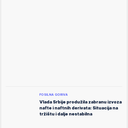
FOSILNA GORIVA
Vlada Srbije produžila zabranu izvoza
nafte i naftnih derivata: Situacija na
tržištu i dalje nestabilna