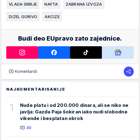
VLADA SRBIJE
NAFTA
ZABRANA IZVOZA
DIZEL GORIVO
AKCIZE
Budi deo EUpravo zato zajednice.
Komentariši
NAJKOMENTARISANIJE
1
Nude platu i od 200.000 dinara, ali se niko ne
javlja: Gazda Paja šokiran iako nudi slobodne
vikende i besplatan obrok
40