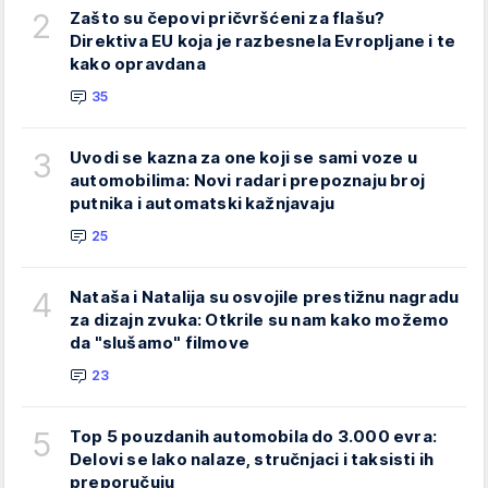
2
Zašto su čepovi pričvršćeni za flašu?
Direktiva EU koja je razbesnela Evropljane i te
kako opravdana
35
3
Uvodi se kazna za one koji se sami voze u
automobilima: Novi radari prepoznaju broj
putnika i automatski kažnjavaju
25
4
Nataša i Natalija su osvojile prestižnu nagradu
za dizajn zvuka: Otkrile su nam kako možemo
da "slušamo" filmove
23
5
Top 5 pouzdanih automobila do 3.000 evra:
Delovi se lako nalaze, stručnjaci i taksisti ih
preporučuju