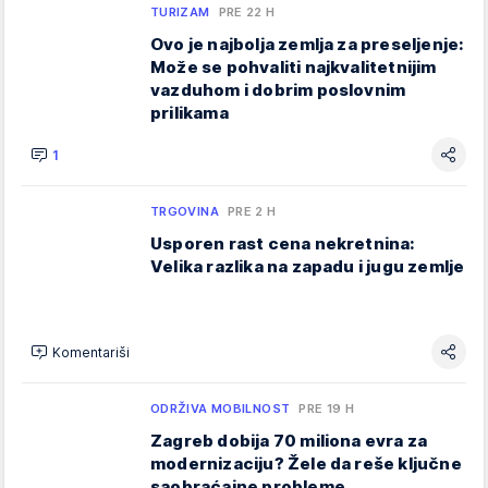
TURIZAM
PRE 22 H
Ovo je najbolja zemlja za preseljenje:
Može se pohvaliti najkvalitetnijim
vazduhom i dobrim poslovnim
prilikama
1
TRGOVINA
PRE 2 H
Usporen rast cena nekretnina:
Velika razlika na zapadu i jugu zemlje
Komentariši
ODRŽIVA MOBILNOST
PRE 19 H
Zagreb dobija 70 miliona evra za
modernizaciju? Žele da reše ključne
saobraćajne probleme