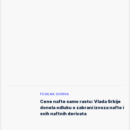
FOSILNA GORIVA
Cene nafte samo rastu: Vlada Srbije
donela odluku o zabrani izvoza nafte i
svih naftnih derivata