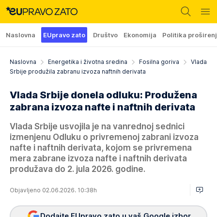
Naslovna
EUpravo zato
Društvo
Ekonomija
Politika proširen
Naslovna
Energetika i životna sredina
Fosilna goriva
Vlada
Srbije produžila zabranu izvoza naftnih derivata
Vlada Srbije donela odluku: Produžena
zabrana izvoza nafte i naftnih derivata
Vlada Srbije usvojila je na vanrednoj sednici
izmenjenu Odluku o privremenoj zabrani izvoza
nafte i naftnih derivata, kojom se privremena
mera zabrane izvoza nafte i naftnih derivata
produžava do 2. jula 2026. godine.
Objavljeno 02.06.2026. 10:38h
Dodajte EUpravo zato u vaš Google izbor