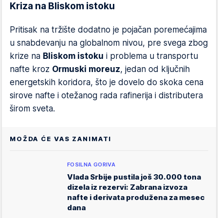
Kriza na Bliskom istoku
Pritisak na tržište dodatno je pojačan poremećajima
u snabdevanju na globalnom nivou, pre svega zbog
krize na
Bliskom istoku
i problema u transportu
nafte kroz
Ormuski moreuz
, jedan od ključnih
energetskih koridora, što je dovelo do skoka cena
sirove nafte i otežanog rada rafinerija i distributera
širom sveta.
MOŽDA ĆE VAS ZANIMATI
FOSILNA GORIVA
Vlada Srbije pustila još 30.000 tona
dizela iz rezervi: Zabrana izvoza
nafte i derivata produžena za mesec
dana