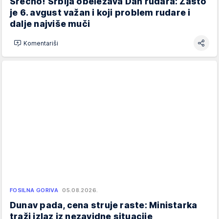
Srećno! Srbija obeležava Dan rudara: Zašto
je 6. avgust važan i koji problem rudare i
dalje najviše muči
Komentariši
FOSILNA GORIVA
05.08.2026.
Dunav pada, cena struje raste: Ministarka
traži izlaz iz nezavidne situacije