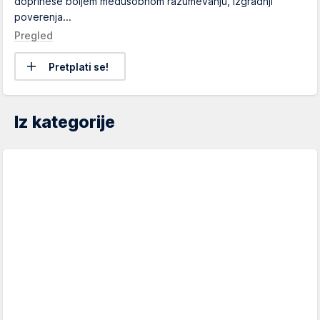
doprinese boljem međusobnom razumevanju, izgradnji
poverenja...
Pregled
Pretplati se!
Iz kategorije