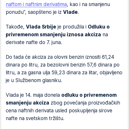
naftom i naftnim derivatima
, kao i na smanjenu
ponudu", saopšteno je iz
Vlade
.
Takođe,
Vlada Srbije
je produžila i
Odluku o
privremenom smanjenju iznosa akciza
na
derivate nafte do 7. juna.
Do tada će akciza za olovni benzin iznositi 61,24
dinara po litru, za bezolovni benzin 57,6 dinara po
litru, a za gasna ulja 59,23 dinara za litar, objavljeno
je u Službenom glasniku.
Vlada je 14. maja donela
odluku o privremenom
smanjenju akciza
zbog povećanja proizvođačkih
cena naftnih derivata usled poskupljenja sirove
nafte na svetskom tržištu.