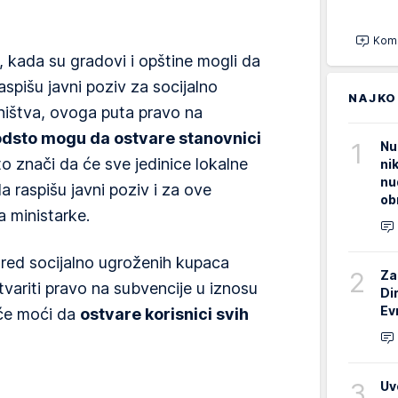
Kome
, kada su gradovi i opštine mogli da
raspišu javni poziv za socijalno
NAJKO
ništva, ovoga puta pravo na
odsto mogu da ostvare stanovnici
1
Nu
to znači da će sve jedinice lokalne
ni
nu
 raspišu javni poziv i za ove
ob
a ministarke.
pored socijalno ugroženih kupaca
2
Za
stvariti pravo na subvencije u iznosu
Di
Ev
 će moći da
ostvare korisnici svih
3
Uv