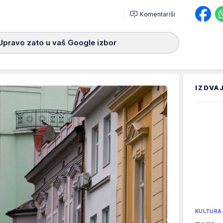
Komentariši
Upravo zato u vaš Google izbor
IZDVA
KULTURA