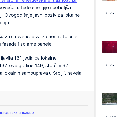
 poveća uštede energije i poboljša
Kome
i. Ovogodišnje javni poziv za lokalne
maja.
u za subvencije za zamenu stolarije,
u fasada i solarne panele.
javila 131 jedinica lokalne
37, ove godine 149, što čini 92
Kome
 lokalnih samouprava u Srbiji“, navela
NERGETSKA EFIKASNO…