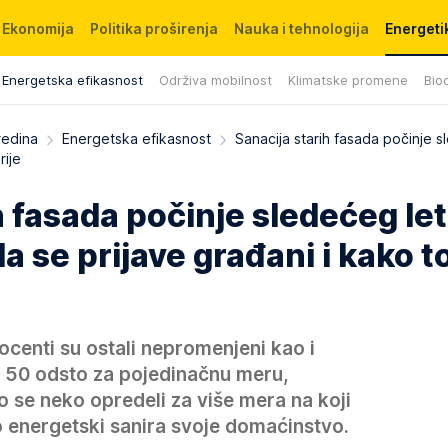
Ekonomija
Politika proširenja
Nauka i tehnologija
Energetik
Energetska efikasnost
Održiva mobilnost
Klimatske promene
Biod
redina
Energetska efikasnost
Sanacija starih fasada počinje 
rije
h fasada počinje sledećeg let
a se prijave građani i kako t
rocenti su ostali nepromenjeni kao i
o 50 odsto za pojedinačnu meru,
 se neko opredeli za više mera na koji
 energetski sanira svoje domaćinstvo.