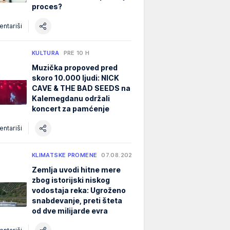
proces?
ntariši
KULTURA
PRE 10 H
Muzička propoved pred
skoro 10.000 ljudi: NICK
CAVE & THE BAD SEEDS na
Kalemegdanu održali
koncert za pamćenje
ntariši
KLIMATSKE PROMENE
07.08.2026.
Zemlja uvodi hitne mere
zbog istorijski niskog
vodostaja reka: Ugroženo
snabdevanje, preti šteta
od dve milijarde evra