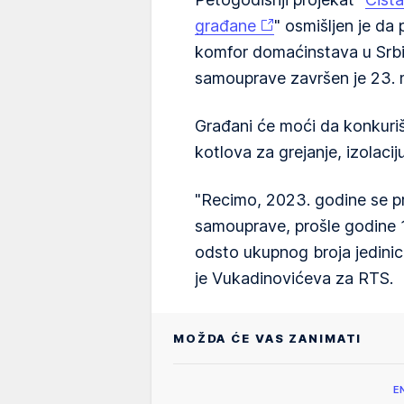
građane
" osmišljen je da
komfor domaćinstava u Srbij
samouprave završen je 23. 
Građani će moći da konkuriš
kotlova za grejanje, izolacij
"Recimo, 2023. godine se pri
samouprave, prošle godine 1
odsto ukupnog broja jedinica
je Vukadinovićeva za RTS.
MOŽDA ĆE VAS ZANIMATI
E