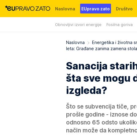
Naslovna
EUpravo zato
Društvo
Obnovljivi izvori energije
Fosilna goriva
Događaji
News
WMG fondacija
Naslovna
Energetika i životna s
leta: Građane zanima zamena stola
Sanacija stari
šta sve mogu d
izgleda?
Što se subvencija tiče, p
prošle godine - iznose d
odnosno 65 odsto ukoliko
način može da kompletno