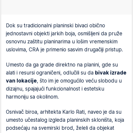
Dok su tradicionalni planinski bivaci obično
jednostavni objekti jarkih boja, osmišljeni da pruže
osnovnu zaštitu planinarima u lošim vremenskim
uslovima, CRA je primenio sasvim drugačiji pristup.
Umesto da ga grade direktno na planini, gde su
alati i resursi ograničeni, odlučili su da
bivak izrade
van lokacije
, što im je omogućilo veću slobodu u
dizajnu, spajajući funkcionalnost i estetsku
harmoniju sa okolinom.
Osnivač biroa, arhitekta Karlo Rati, naveo je da su
umesto učestalog izgleda planinskih skloništa, koja
podsećaju na svemirski brod, želeli da objekat