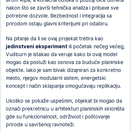
širom Alpa, a konačna odluka o poziciji biće doneta
nakon što se završi tehnička analiza i pribave sve
potrebne dozvole. Bezbednost i integracija sa
prirodom ostaju glavni kriterijumi pri odabiru.
Na pitanje da li se ovaj projekat tretira kao
jedinstveni eksperiment
ili početak nečeg većeg,
Vudburn je istakao da veruje kako bi ovaj model
mogao da posluži kao osnova za buduće planinske
objekte. Iako je sam bivak dizajniran za konkretno
mesto, njegov modularni sistem, energetski
koncept i način sklapanja omogućavaju replikaciju.
Ukoliko se pokaže uspešnim, objekat bi mogao da
označi prekretnicu u arhitekturi planinskih skloništa
gde su funkcionalnost, održivost i poštovanje
prirode u savršenoj ravnoteži.