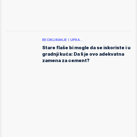
RECIKLIRANJE I UPRA…
Stare flaše bi mogle da se iskoriste i u
gradnji kuća: Da li je ovo adekvatna
zamena za cement?