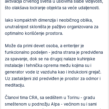
aktivacija crvenog svetla u uslovima slabe vidljivosti,
što olakšava lociranje objekta sa veće udaljenosti.
Iako kompaktnih dimenzija i neobičnog oblika,
unutrašnjost skloništa je pažljivo organizovana za
optimalno korišćenje prostora.
Može da primi devet osoba, a enterijer je
funkcionalno podeljen - jedna strana je predviđena
za spavanje, dok se na drugoj nalaze kuhinjske
instalacije i tehnička oprema među kojima su i
generator vode iz vazduha kao i indukcioni grejač.
Uz zastakljeni zid predviđen je prostor za odmor i
meditaciju.
Članovi tima CRA, sa sedištem u Torinu - gradu
smeštenom u podnožju Alpa - većinom su i sami