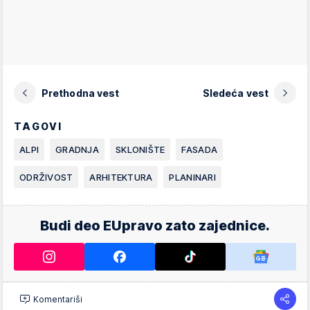
Prethodna vest
Sledeća vest
TAGOVI
ALPI
GRADNJA
SKLONIŠTE
FASADA
ODRŽIVOST
ARHITEKTURA
PLANINARI
Budi deo EUpravo zato zajednice.
Komentariši