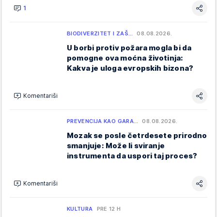
1
BIODIVERZITET I ZAŠ…
08.08.2026.
U borbi protiv požara mogla bi da
pomogne ova moćna životinja:
Kakva je uloga evropskih bizona?
Komentariši
PREVENCIJA KAO GARA…
08.08.2026.
Mozak se posle četrdesete prirodno
smanjuje: Može li sviranje
instrumenta da uspori taj proces?
Komentariši
KULTURA
PRE 12 H