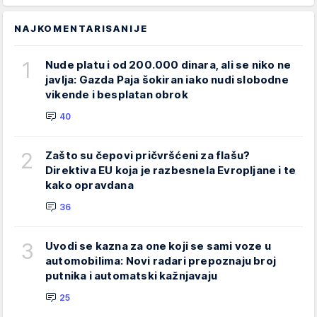
NAJKOMENTARISANIJE
1
Nude platu i od 200.000 dinara, ali se niko ne
javlja: Gazda Paja šokiran iako nudi slobodne
vikende i besplatan obrok
40
2
Zašto su čepovi pričvršćeni za flašu?
Direktiva EU koja je razbesnela Evropljane i te
kako opravdana
36
3
Uvodi se kazna za one koji se sami voze u
automobilima: Novi radari prepoznaju broj
putnika i automatski kažnjavaju
25