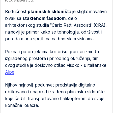
Foto: Shutterstock
Budućnost
planinskih skloništ
a je stigla: inovativni
bivak sa
staklenom fasadom
, delo
arhitektonskog studija "Carlo Ratti Associati" (CRA),
najnoviji je primer kako se tehnologija, održivost i
priroda mogu spojiti na nadmorskim visinama.
Poznati po projektima koji brišu granice između
izgrađenog prostora i prirodnog okruženja, tim
ovog studija je doslovno otišao visoko - u italijanske
Alpe
.
Njihov najnoviji poduhvat predstavlja digitalno
oblikovano i unapred izrađeno planinsko sklonište
koje će biti transportovano helikopterom do svoje
konačne lokacije.