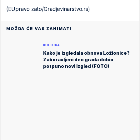
(EUpravo zato/Gradjevinarstvo.rs)
MOŽDA ĆE VAS ZANIMATI
KULTURA
Kako je izgledala obnova Ložionice?
Zaboravljeni deo grada dobio
potpuno novi izgled (FOTO)