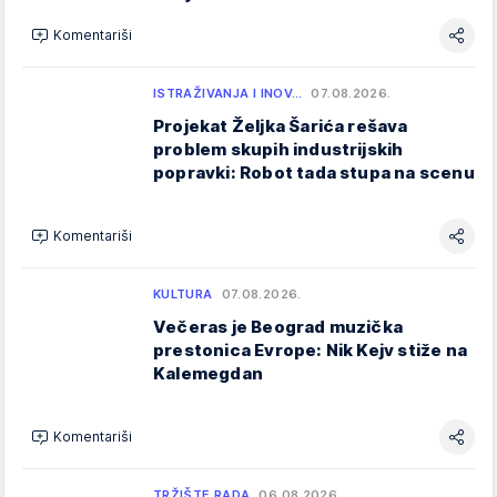
Komentariši
ISTRAŽIVANJA I INOV…
07.08.2026.
Projekat Željka Šarića rešava
problem skupih industrijskih
popravki: Robot tada stupa na scenu
Komentariši
KULTURA
07.08.2026.
Večeras je Beograd muzička
prestonica Evrope: Nik Kejv stiže na
Kalemegdan
Komentariši
TRŽIŠTE RADA
06.08.2026.