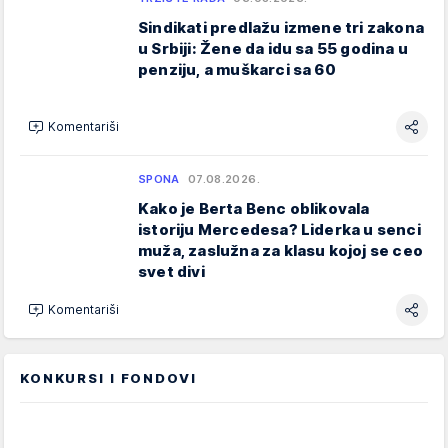
Sindikati predlažu izmene tri zakona
u Srbiji: Žene da idu sa 55 godina u
penziju, a muškarci sa 60
Komentariši
SPONA
07.08.2026.
Kako je Berta Benc oblikovala
istoriju Mercedesa? Liderka u senci
muža, zaslužna za klasu kojoj se ceo
svet divi
Komentariši
KONKURSI I FONDOVI