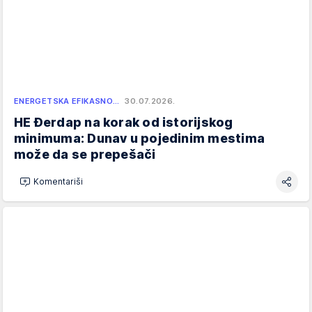
ENERGETSKA EFIKASNO…
30.07.2026.
HE Đerdap na korak od istorijskog
minimuma: Dunav u pojedinim mestima
može da se prepešači
Komentariši