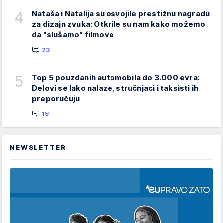
4
Nataša i Natalija su osvojile prestižnu nagradu
za dizajn zvuka: Otkrile su nam kako možemo
da "slušamo" filmove
23
5
Top 5 pouzdanih automobila do 3.000 evra:
Delovi se lako nalaze, stručnjaci i taksisti ih
preporučuju
19
NEWSLETTER