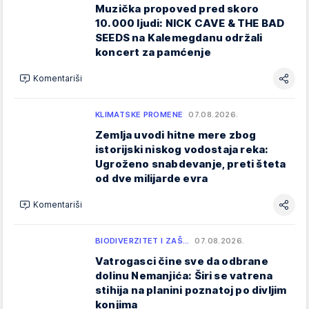
Muzička propoved pred skoro
10.000 ljudi: NICK CAVE & THE BAD
SEEDS na Kalemegdanu održali
koncert za pamćenje
Komentariši
KLIMATSKE PROMENE
07.08.2026.
Zemlja uvodi hitne mere zbog
istorijski niskog vodostaja reka:
Ugroženo snabdevanje, preti šteta
od dve milijarde evra
Komentariši
BIODIVERZITET I ZAŠ…
07.08.2026.
Vatrogasci čine sve da odbrane
dolinu Nemanjića: Širi se vatrena
stihija na planini poznatoj po divljim
konjima