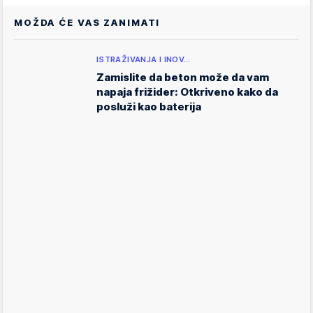
MOŽDA ĆE VAS ZANIMATI
ISTRAŽIVANJA I INOV…
Zamislite da beton može da vam
napaja frižider: Otkriveno kako da
posluži kao baterija