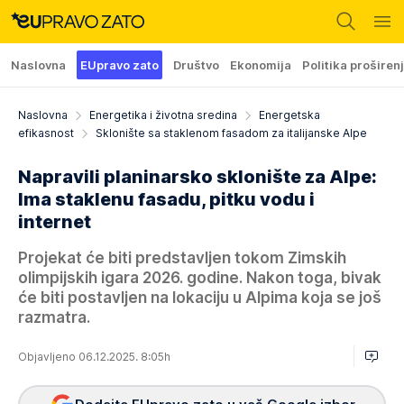
Naslovna
EUpravo zato
Društvo
Ekonomija
Politika proširen
Naslovna
Energetika i životna sredina
Energetska
efikasnost
Sklonište sa staklenom fasadom za italijanske Alpe
Napravili planinarsko sklonište za Alpe:
Ima staklenu fasadu, pitku vodu i
internet
Projekat će biti predstavljen tokom Zimskih
olimpijskih igara 2026. godine. Nakon toga, bivak
će biti postavljen na lokaciju u Alpima koja se još
razmatra.
Objavljeno 06.12.2025. 8:05h