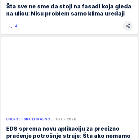
Šta sve ne sme da stoji na fasadi koja gleda
na ulicu: Nisu problem samo klima uređaji
4
ENERGETSKA EFIKASNO…
16.07.2026.
EDS sprema novu aplikaciju za precizno
praćenje potrošnje struje: Šta ako nemamo