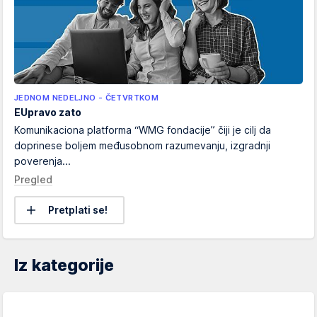
JEDNOM NEDELJNO - ČETVRTKOM
EUpravo zato
Komunikaciona platforma “WMG fondacije” čiji je cilj da
doprinese boljem međusobnom razumevanju, izgradnji
poverenja...
Pregled
Pretplati se!
Iz kategorije