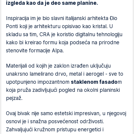
izgleda kao da je deo same planine.
Inspiracija im je bio slavni italijanski arhitekta Đio
Ponti koji je arhitekturu opisivao kao kristal. U
skladu sa tim, CRA je koristio digitalnu tehnologiju
kako bi kreirao formu koja podseća na prirodne
stenovite formacije Alpa.
Materijali od kojih je zaklon izrađen uključuju
unakrsno lamelirano drvo, metal i aerogel - sve to
upotpunjeno impozantnom
staklenom fasado
m
koja pruža zadivljujući pogled na okolni planinski
pejzaž.
Ovaj bivak nije samo estetski impresivan, u njegovoj
osnovi je i snažna posvećenost održivosti.
Zahvaljujući kružnom pristupu energetici i