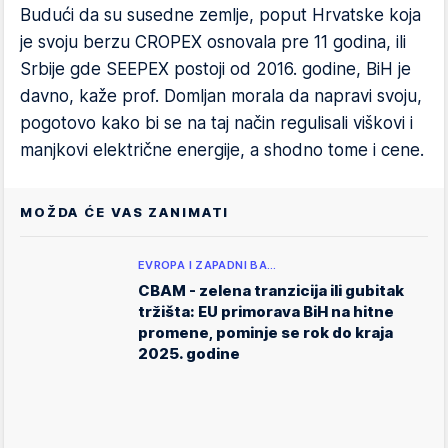
Budući da su susedne zemlje, poput Hrvatske koja
je svoju berzu CROPEX osnovala pre 11 godina, ili
Srbije gde SEEPEX postoji od 2016. godine, BiH je
davno, kaže prof. Domljan morala da napravi svoju,
pogotovo kako bi se na taj način regulisali viškovi i
manjkovi električne energije, a shodno tome i cene.
MOŽDA ĆE VAS ZANIMATI
EVROPA I ZAPADNI BA…
CBAM - zelena tranzicija ili gubitak
tržišta: EU primorava BiH na hitne
promene, pominje se rok do kraja
2025. godine