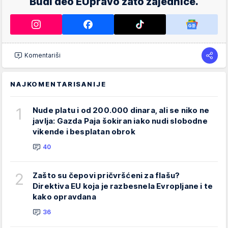
Budi deo EUpravo zato zajednice.
Komentariši
NAJKOMENTARISANIJE
1
Nude platu i od 200.000 dinara, ali se niko ne
javlja: Gazda Paja šokiran iako nudi slobodne
vikende i besplatan obrok
40
2
Zašto su čepovi pričvršćeni za flašu?
Direktiva EU koja je razbesnela Evropljane i te
kako opravdana
36