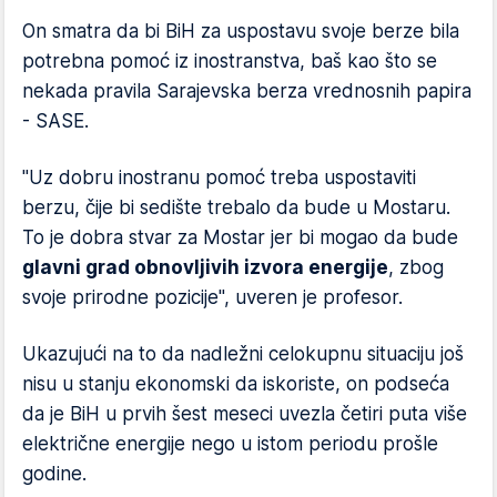
On smatra da bi BiH za uspostavu svoje berze bila
potrebna pomoć iz inostranstva, baš kao što se
nekada pravila Sarajevska berza vrednosnih papira
- SASE.
"Uz dobru inostranu pomoć treba uspostaviti
berzu, čije bi sedište trebalo da bude u Mostaru.
To je dobra stvar za Mostar jer bi mogao da bude
glavni grad obnovljivih izvora energije
, zbog
svoje prirodne pozicije", uveren je profesor.
Ukazujući na to da nadležni celokupnu situaciju još
nisu u stanju ekonomski da iskoriste, on podseća
da je BiH u prvih šest meseci uvezla četiri puta više
električne energije nego u istom periodu prošle
godine.