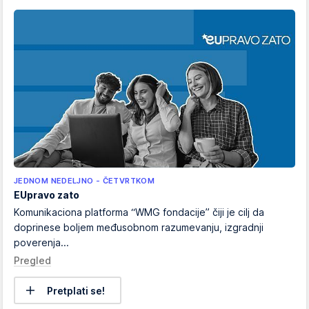
JEDNOM NEDELJNO - ČETVRTKOM
EUpravo zato
Komunikaciona platforma “WMG fondacije” čiji je cilj da
doprinese boljem međusobnom razumevanju, izgradnji
poverenja...
Pregled
Pretplati se!