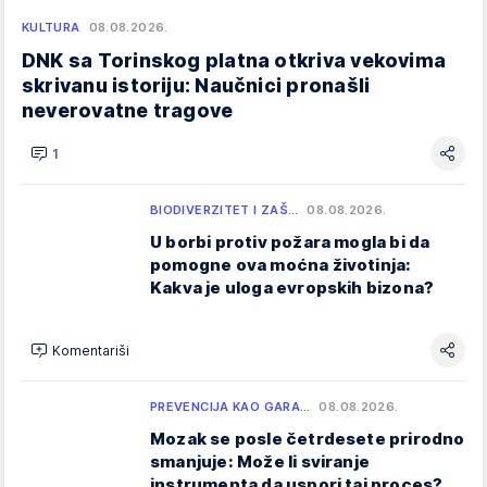
KULTURA
08.08.2026.
DNK sa Torinskog platna otkriva vekovima
skrivanu istoriju: Naučnici pronašli
neverovatne tragove
1
BIODIVERZITET I ZAŠ…
08.08.2026.
U borbi protiv požara mogla bi da
pomogne ova moćna životinja:
Kakva je uloga evropskih bizona?
Komentariši
PREVENCIJA KAO GARA…
08.08.2026.
Mozak se posle četrdesete prirodno
smanjuje: Može li sviranje
instrumenta da uspori taj proces?