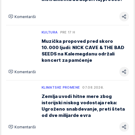
Komentariši
KULTURA
PRE 17 H
Muzička propoved pred skoro
10.000 ljudi: NICK CAVE & THE BAD
SEEDS na Kalemegdanu održali
koncert za pamćenje
Komentariši
KLIMATSKE PROMENE
07.08.2026.
Zemlja uvodi hitne mere zbog
istorijski niskog vodostaja reka:
Ugroženo snabdevanje, preti šteta
od dve milijarde evra
Komentariši