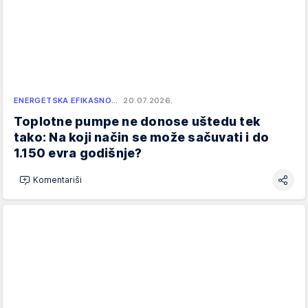
ENERGETSKA EFIKASNO…
20.07.2026.
Toplotne pumpe ne donose uštedu tek
tako: Na koji način se može sačuvati i do
1.150 evra godišnje?
Komentariši