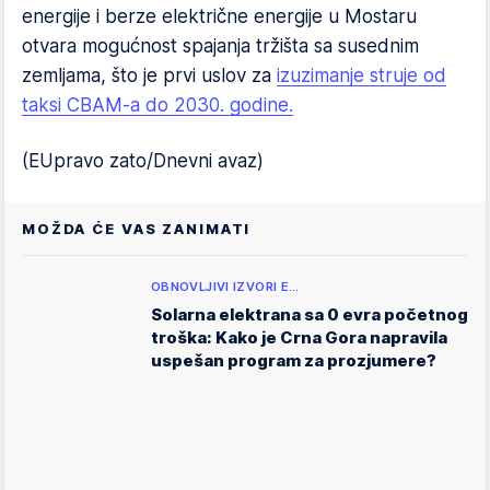
energije i berze električne energije u Mostaru
otvara mogućnost spajanja tržišta sa susednim
zemljama, što je prvi uslov za
izuzimanje struje od
taksi CBAM-a do 2030. godine.
(EUpravo zato/Dnevni avaz)
MOŽDA ĆE VAS ZANIMATI
OBNOVLJIVI IZVORI E…
Solarna elektrana sa 0 evra početnog
troška: Kako je Crna Gora napravila
uspešan program za prozjumere?