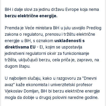
BiH i dalje slovi za jedinu državu Evrope koja nema
berzu električne energije.
Premda je Veće ministara BiH u julu usvojilo Predlog
zakona o regulatoru, prenosu i tržištu električne
energije u BiH, s oznakom
usklađenosti s
direktivama EU
- EI, kojim se uspostavlja
jedinstveni regulatorni okvir za funkcionisanje
tržišta, uključujući berzu, cela priča je, zapravo, na
dugom štapu.
U najboljem slučaju, kako u razgovoru za "Dnevni
avaz" kaže ekonomista i univerzitetski profesor
Vjekoslav Domljan, BiH bi berzu električne energije
mogla da dobije u drugoj polovini naredne godine.