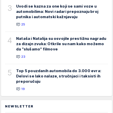
3
Uvodi se kazna za one koji se sami voze u
automobilima: Novi radari prepoznaju broj
putnika i automatski kažnjavaju
25
4
Nataša i Natalija su osvojile prestižnu nagradu
za dizajn zvuka: Otkrile su nam kako možemo
da "slušamo" filmove
23
5
Top 5 pouzdanih automobila do 3.000 evra:
Delovi se lako nalaze, stručnjaci i taksisti ih
preporučuju
19
NEWSLETTER