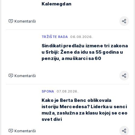
Kalemegdan
Komentariši
TRŽIŠTE RADA
06.08.2026.
Sindikati predlažu izmene tri zakona
u Srbiji: Žene da idu sa 55 godina u
penziju, a muškarci sa 60
Komentariši
SPONA
07.08.2026.
Kako je Berta Benc oblikovala
istoriju Mercedesa? Liderka u senci
muža, zaslužna za klasu kojoj se ceo
svet divi
Komentariši