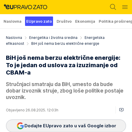
Naslovna
EUpravo zato
Društvo
Ekonomija
Politika proširen
Naslovna
Energetika i životna sredina
Energetska
efikasnost
BiH još nema berzu električne energije
BiH još nema berzu električne energije:
To je jedan od uslova za izuzimanje od
CBAM-a
Stručnjaci smatraju da BiH, umesto da bude
dobar izvoznik struje, zbog loše politike postaje
uvoznik.
Objavljeno 26.08.2025. 12:03h
Dodajte EUpravo zato u vaš Google izbor