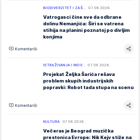
BIODIVERZITET I ZAŠ…
07.08.2026.
Vatrogasci čine sve da odbrane
dolinu Nemanjića: Širi se vatrena
stihija na planini poznatoj po divljim
konjima
Komentariši
ISTRAŽIVANJA I INOV…
07.08.2026.
Projekat Željka Šarića rešava
problem skupih industrijskih
popravki: Robot tada stupa na scenu
Komentariši
KULTURA
07.08.2026.
Večeras je Beograd muzička
prestonica Evrope: Nik Kejv stiže na