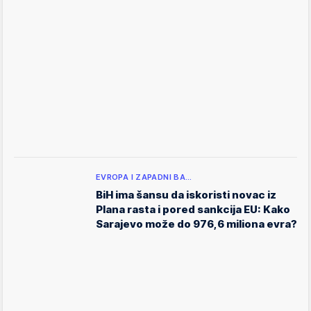
EVROPA I ZAPADNI BA…
BiH ima šansu da iskoristi novac iz
Plana rasta i pored sankcija EU: Kako
Sarajevo može do 976,6 miliona evra?