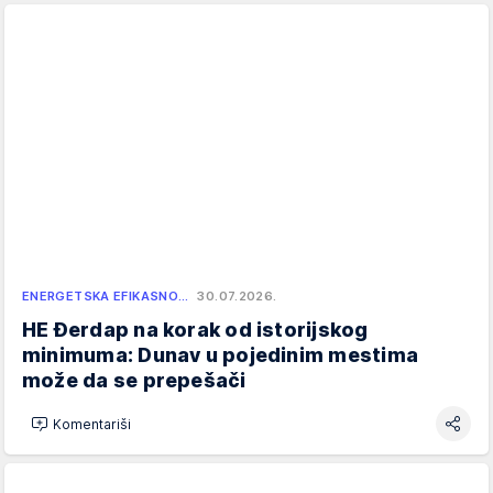
ENERGETSKA EFIKASNO…
30.07.2026.
HE Đerdap na korak od istorijskog
minimuma: Dunav u pojedinim mestima
može da se prepešači
Komentariši