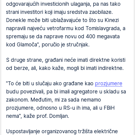
odgovarajućih investicionih ulaganja, pa nas tako
strani investitori koji imaju sredstva zaobilaze.
Donekle može biti ublažavajuće to što su Kinezi
napravili najveću vetrofarmu kod Tomislavgrada, a
spremaju se da naprave novu od 400 megavata
kod Glamoča", poručio je stručnjak.
S druge strane, građani neće imati direktne koristi
od berze, ali, kako kaže, mogli bi imati indirektne.
"To će biti u slučaju ako građane kao
prozjumere
budu povezivali, pa bi imali agregatore u skladu sa
zakonom. Međutim, mi za sada nemamo
prozjumere, odnosno u RS-u ih ima, ali u FBiH
nema", kaže prof. Domljan.
Uspostavljanje organizovanog tržišta električne