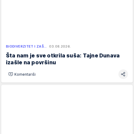
BIODIVERZITET I ZAŠ…
03.08.2026.
Šta nam je sve otkrila suša: Tajne Dunava
izašle na površinu
Komentariši