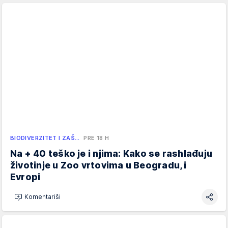
BIODIVERZITET I ZAŠ…
PRE 18 H
Na + 40 teško je i njima: Kako se rashlađuju
životinje u Zoo vrtovima u Beogradu, i
Evropi
Komentariši