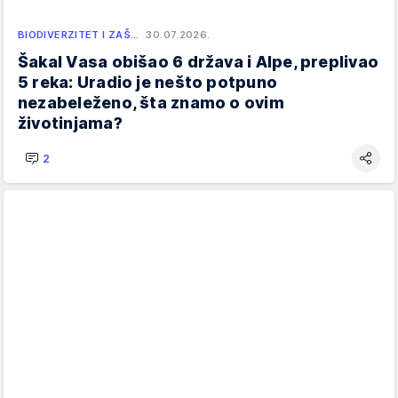
BIODIVERZITET I ZAŠ…
30.07.2026.
Šakal Vasa obišao 6 država i Alpe, preplivao
5 reka: Uradio je nešto potpuno
nezabeleženo, šta znamo o ovim
životinjama?
2