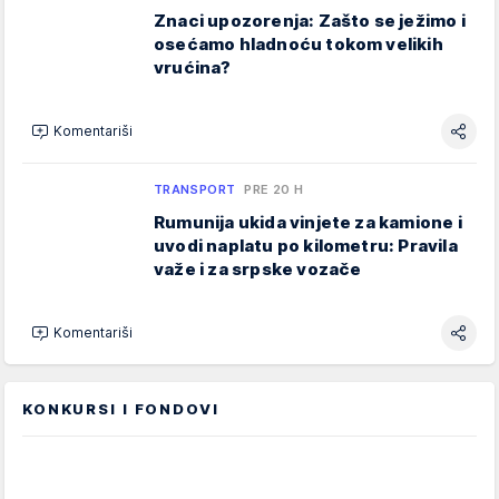
Znaci upozorenja: Zašto se ježimo i
osećamo hladnoću tokom velikih
vrućina?
Komentariši
TRANSPORT
PRE 20 H
Rumunija ukida vinjete za kamione i
uvodi naplatu po kilometru: Pravila
važe i za srpske vozače
Komentariši
KONKURSI I FONDOVI