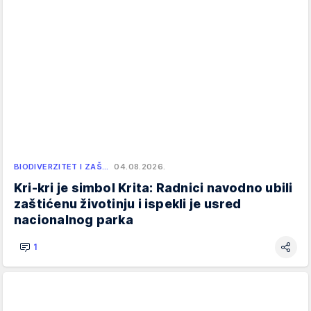
BIODIVERZITET I ZAŠ…
04.08.2026.
Kri-kri je simbol Krita: Radnici navodno ubili
zaštićenu životinju i ispekli je usred
nacionalnog parka
1