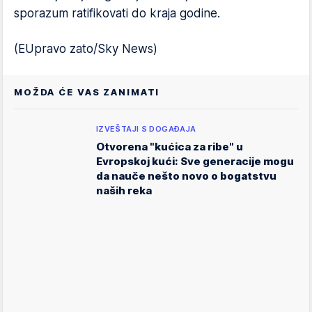
sporazum ratifikovati do kraja godine.
(EUpravo zato/Sky News)
MOŽDA ĆE VAS ZANIMATI
IZVEŠTAJI S DOGAĐAJA
Otvorena "kućica za ribe" u
Evropskoj kući: Sve generacije mogu
da nauče nešto novo o bogatstvu
naših reka