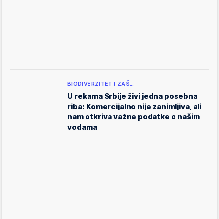
BIODIVERZITET I ZAŠ…
U rekama Srbije živi jedna posebna
riba: Komercijalno nije zanimljiva, ali
nam otkriva važne podatke o našim
vodama