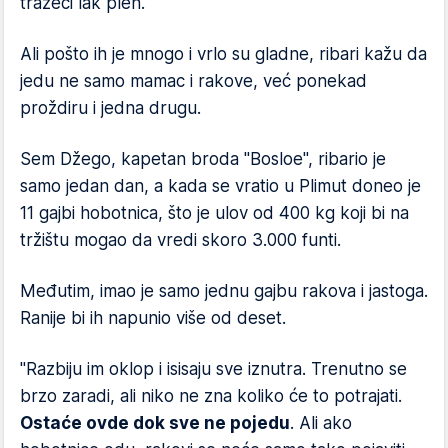
tražeći lak plen.
Ali pošto ih je mnogo i vrlo su gladne, ribari kažu da
jedu ne samo mamac i rakove, već ponekad
proždiru i jedna drugu.
Sem Džego, kapetan broda "Bosloe", ribario je
samo jedan dan, a kada se vratio u Plimut doneo je
11 gajbi hobotnica, što je ulov od 400 kg koji bi na
tržištu mogao da vredi skoro 3.000 funti.
Međutim, imao je samo jednu gajbu rakova i jastoga.
Ranije bi ih napunio više od deset.
"Razbiju im oklop i isisaju sve iznutra. Trenutno se
brzo zaradi, ali niko ne zna koliko će to potrajati.
Ostaće ovde dok sve ne pojedu
. Ali ako