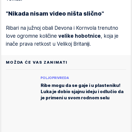
"Nikada nisam video ništa slično"
Ribari na južnoj obali Devona i Kornvola trenutno
love ogromne količine
velike hobotnice
, koja je
inače prava retkost u Velikoj Britaniji.
MOŽDA ĆE VAS ZANIMATI
POLJOPRIVREDA
Ribe mogu da se gaje i u plasteniku!
Luka je dobio sjajnu ideju i odlučio da
je primeni u svom rodnom selu