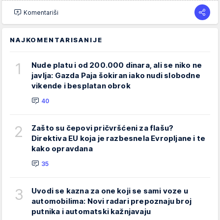
Komentariši
NAJKOMENTARISANIJE
1
Nude platu i od 200.000 dinara, ali se niko ne
javlja: Gazda Paja šokiran iako nudi slobodne
vikende i besplatan obrok
40
2
Zašto su čepovi pričvršćeni za flašu?
Direktiva EU koja je razbesnela Evropljane i te
kako opravdana
35
3
Uvodi se kazna za one koji se sami voze u
automobilima: Novi radari prepoznaju broj
putnika i automatski kažnjavaju