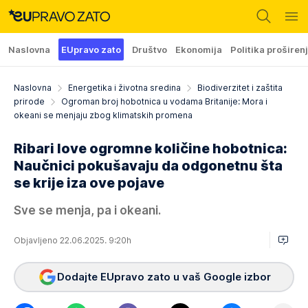
Naslovna
EUpravo zato
Društvo
Ekonomija
Politika proširen
Naslovna
Energetika i životna sredina
Biodiverzitet i zaštita
prirode
Ogroman broj hobotnica u vodama Britanije: Mora i
okeani se menjaju zbog klimatskih promena
Ribari love ogromne količine hobotnica:
Naučnici pokušavaju da odgonetnu šta
se krije iza ove pojave
Sve se menja, pa i okeani.
Objavljeno 22.06.2025. 9:20h
Dodajte EUpravo zato u vaš Google izbor