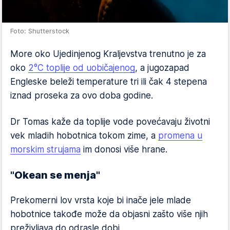
Foto: Shutterstock
More oko Ujedinjenog Kraljevstva trenutno je za
oko
2°C toplije od uobičajenog
, a jugozapad
Engleske beleži temperature tri ili čak 4 stepena
iznad proseka za ovo doba godine.
Dr Tomas kaže da toplije vode povećavaju životni
vek mladih hobotnica tokom zime, a
promena u
morskim strujama
im donosi više hrane.
"Okean se menja"
Prekomerni lov vrsta koje bi inače jele mlade
hobotnice takođe može da objasni zašto više njih
preživljava do odrasle dobi.