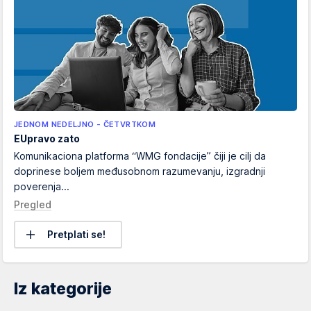
JEDNOM NEDELJNO - ČETVRTKOM
EUpravo zato
Komunikaciona platforma “WMG fondacije” čiji je cilj da
doprinese boljem međusobnom razumevanju, izgradnji
poverenja...
Pregled
Pretplati se!
Iz kategorije