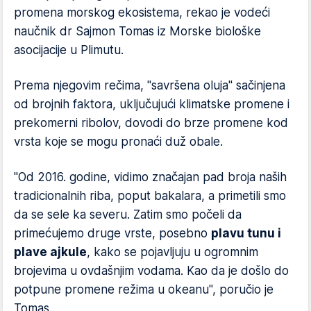
promena morskog ekosistema, rekao je vodeći
naučnik dr Sajmon Tomas iz Morske biološke
asocijacije u Plimutu.
Prema njegovim rečima, "savršena oluja" sačinjena
od brojnih faktora, uključujući klimatske promene i
prekomerni ribolov, dovodi do brze promene kod
vrsta koje se mogu pronaći duž obale.
"Od 2016. godine, vidimo značajan pad broja naših
tradicionalnih riba, poput bakalara, a primetili smo
da se sele ka severu. Zatim smo počeli da
primećujemo druge vrste, posebno
plavu tunu i
plave ajkule
, kako se pojavljuju u ogromnim
brojevima u ovdašnjim vodama. Kao da je došlo do
potpune promene režima u okeanu", poručio je
Tomas.