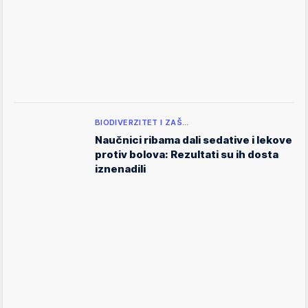
BIODIVERZITET I ZAŠ…
Naučnici ribama dali sedative i lekove
protiv bolova: Rezultati su ih dosta
iznenadili