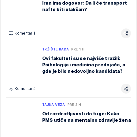
Iran ima dogovor: Da li će transport
nafte biti olakšan?
Komentariši
TRŽIŠTE RADA
PRE 1 H
Ovi fakulteti su se najviše tražili:
Psihologija i medicina prednjače, a
gde je bilo nedovoljno kandidata?
Komentariši
TAJNA VEZA
PRE 2 H
Od razdražljivosti do tuge: Kako
PMS utiče na mentalno zdravlje žena