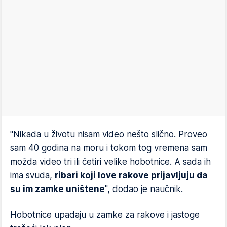
"Nikada u životu nisam video nešto slično. Proveo
sam 40 godina na moru i tokom tog vremena sam
možda video tri ili četiri velike hobotnice. A sada ih
ima svuda,
ribari koji love rakove prijavljuju da
su im zamke uništene
", dodao je naučnik.
Hobotnice upadaju u zamke za rakove i jastoge