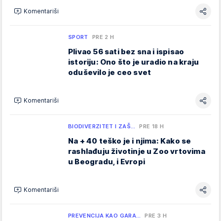
Komentariši
SPORT
PRE 2 H
Plivao 56 sati bez sna i ispisao
istoriju: Ono što je uradio na kraju
oduševilo je ceo svet
Komentariši
BIODIVERZITET I ZAŠ…
PRE 18 H
Na + 40 teško je i njima: Kako se
rashlađuju životinje u Zoo vrtovima
u Beogradu, i Evropi
Komentariši
PREVENCIJA KAO GARA…
PRE 3 H