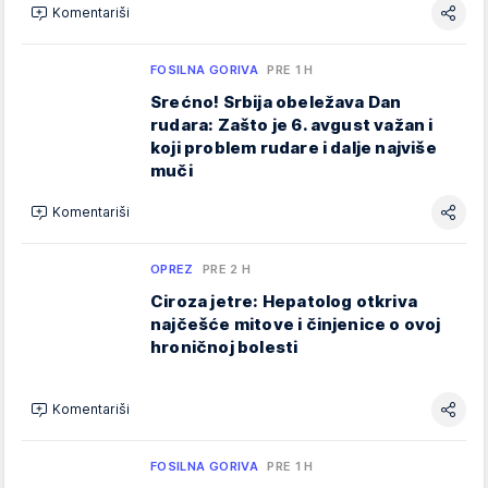
Komentariši
FOSILNA GORIVA
PRE 1 H
Srećno! Srbija obeležava Dan
rudara: Zašto je 6. avgust važan i
koji problem rudare i dalje najviše
muči
Komentariši
OPREZ
PRE 2 H
Ciroza jetre: Hepatolog otkriva
najčešće mitove i činjenice o ovoj
hroničnoj bolesti
Komentariši
FOSILNA GORIVA
PRE 1 H