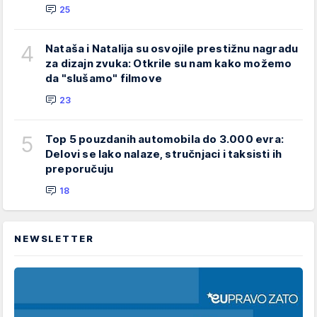
25
4
Nataša i Natalija su osvojile prestižnu nagradu
za dizajn zvuka: Otkrile su nam kako možemo
da "slušamo" filmove
23
5
Top 5 pouzdanih automobila do 3.000 evra:
Delovi se lako nalaze, stručnjaci i taksisti ih
preporučuju
18
NEWSLETTER