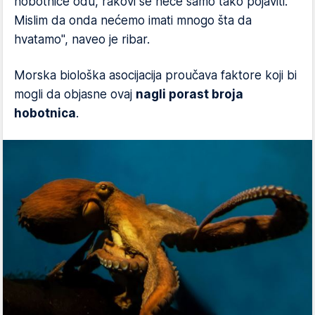
hobotnice odu, rakovi se neće samo tako pojaviti.
Mislim da onda nećemo imati mnogo šta da
hvatamo", naveo je ribar.
Morska biološka asocijacija proučava faktore koji bi
mogli da objasne ovaj
nagli porast broja
hobotnica
.