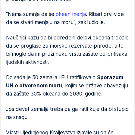
"Nema sumnje da se
okean menja
. Ribari prvi vide
da se stvari menjaju na moru", zaključio je.
Naučnici kažu da bi određeni delovi okeana trebalo
da se proglase za morske rezervate prirode, a to
bi moglo da im pruži neku vrstu zaštite od pritisaka
ljudskih aktivnosti.
Do sada je 50 zemalja i EU ratifikovalo
Sporazum
UN o otvorenom moru
, kojim se države obavezuju
da zaštite 30% okeana do 2030. godine.
Još devet zemalja treba da ga ratifikuje da bi stupio
na snagu.
Vlasti Ujedinjenog Kraljevstva izjavile su da će