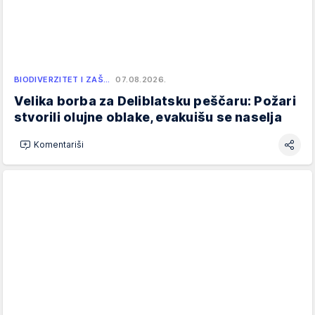
BIODIVERZITET I ZAŠ…
07.08.2026.
Velika borba za Deliblatsku peščaru: Požari
stvorili olujne oblake, evakuišu se naselja
Komentariši