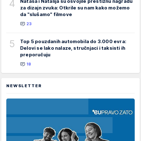
4
Nataša i Natalija su osvojile prestižnu nagradu
za dizajn zvuka: Otkrile su nam kako možemo
da "slušamo" filmove
23
5
Top 5 pouzdanih automobila do 3.000 evra:
Delovi se lako nalaze, stručnjaci i taksisti ih
preporučuju
18
NEWSLETTER