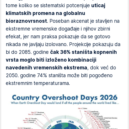
tome koliko se sistematski potcenjuje
uticaj
klimatskih promena na globalnu
bioraznovrsnost
. Poseban akcenat je stavljen na
ekstremne vremenske događaje i njihov zbirni
efekat, jer nam praksa pokazuje da se gotovo
nikada ne javljaju izolovano. Projekcije pokazuju da
bi do 2085. godine
čak 36% staništa kopnenih
vrsta moglo biti izloženo kombinaciji
navedenih vremenskih ekstrema
, dok već do
2050. godine 74% staništa može biti pogođeno
ekstremnim temperaturama.