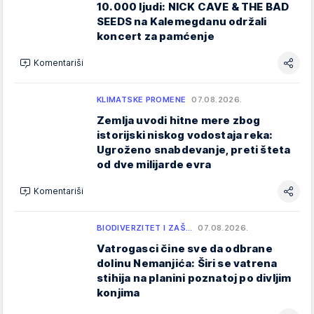
10.000 ljudi: NICK CAVE & THE BAD
SEEDS na Kalemegdanu održali
koncert za pamćenje
Komentariši
KLIMATSKE PROMENE
07.08.2026.
Zemlja uvodi hitne mere zbog
istorijski niskog vodostaja reka:
Ugroženo snabdevanje, preti šteta
od dve milijarde evra
Komentariši
BIODIVERZITET I ZAŠ…
07.08.2026.
Vatrogasci čine sve da odbrane
dolinu Nemanjića: Širi se vatrena
stihija na planini poznatoj po divljim
konjima