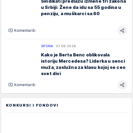
Sindikati predlažu izmene tri zakona
u Srbiji: Žene da idu sa 55 godina u
penziju, a muškarci sa 60
Komentariši
SPONA
07.08.2026.
Kako je Berta Benc oblikovala
istoriju Mercedesa? Liderka u senci
muža, zaslužna za klasu kojoj se ceo
svet divi
Komentariši
KONKURSI I FONDOVI