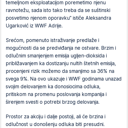
temeljnom eksploatacijom poremetimo njenu
ravnotežu, sada isto tako treba da se suštinski
posvetimo njenom oporavku" ističe Aleksandra
Ugarković iz WWF Adrije.
Srećom, pomenuto istraživanje predlaže i
mogućnosti da se predviđanja ne ostvare. Brzim i
odlučnim smanjenjem emisija ugljen-dioksida i
približavanjem ka dostizanju nultih štetnih emisija,
procenjeni rizik možemo da smanjimo sa 36% na
svega 9%. Na ovo ukazuje i WWF godinama unazad
svojim delovanjem ka donosiocima odluka,
pritiskom na promenu poslovanja kompanija i
širenjem svesti o potrebi brzog delovanja.
Prostor za akciju i dalje postoji, ali će brzina i
odlučnost u donošenju odluka biti presudni.