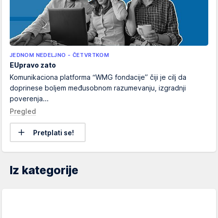
JEDNOM NEDELJNO - ČETVRTKOM
EUpravo zato
Komunikaciona platforma “WMG fondacije” čiji je cilj da
doprinese boljem međusobnom razumevanju, izgradnji
poverenja...
Pregled
Pretplati se!
Iz kategorije