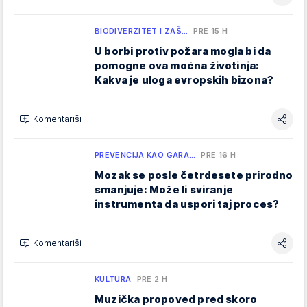
BIODIVERZITET I ZAŠ…
PRE 15 H
U borbi protiv požara mogla bi da
pomogne ova moćna životinja:
Kakva je uloga evropskih bizona?
Komentariši
PREVENCIJA KAO GARA…
PRE 16 H
Mozak se posle četrdesete prirodno
smanjuje: Može li sviranje
instrumenta da uspori taj proces?
Komentariši
KULTURA
PRE 2 H
Muzička propoved pred skoro