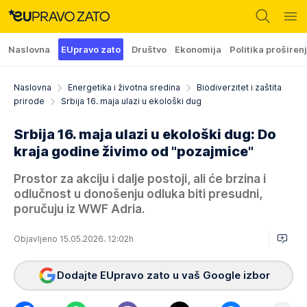
Naslovna
EUpravo zato
Društvo
Ekonomija
Politika proširen
Naslovna
Energetika i životna sredina
Biodiverzitet i zaštita
prirode
Srbija 16. maja ulazi u ekološki dug
Srbija 16. maja ulazi u ekološki dug: Do
kraja godine živimo od "pozajmice"
Prostor za akciju i dalje postoji, ali će brzina i
odlučnost u donošenju odluka biti presudni,
poručuju iz WWF Adria.
Objavljeno 15.05.2026. 12:02h
Dodajte EUpravo zato u vaš Google izbor