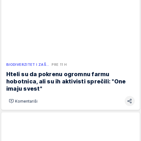
BIODIVERZITET I ZAŠ…
PRE 11 H
Hteli su da pokrenu ogromnu farmu
hobotnica, ali su ih aktivisti sprečili: "One
imaju svest"
Komentariši