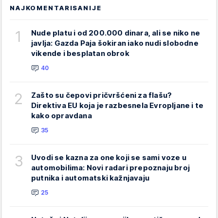
NAJKOMENTARISANIJE
1
Nude platu i od 200.000 dinara, ali se niko ne
javlja: Gazda Paja šokiran iako nudi slobodne
vikende i besplatan obrok
40
2
Zašto su čepovi pričvršćeni za flašu?
Direktiva EU koja je razbesnela Evropljane i te
kako opravdana
35
3
Uvodi se kazna za one koji se sami voze u
automobilima: Novi radari prepoznaju broj
putnika i automatski kažnjavaju
25