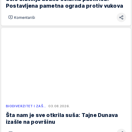
Postavljena pametna ograda protiv vukova
Komentariši
BIODIVERZITET I ZAŠ…
03.08.2026.
Šta nam je sve otkrila suša: Tajne Dunava
izašle na površinu