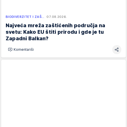
BIODIVERZITET I ZAŠ…
07.08.2026.
Najveća mreža zaštićenih područja na
svetu: Kako EU štiti prirodu i gde je tu
Zapadni Balkan?
Komentariši