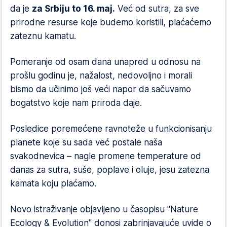
da je
za Srbiju to 16. maj.
Već od sutra, za sve
prirodne resurse koje budemo koristili, plaćaćemo
zateznu kamatu.
Pomeranje od osam dana unapred u odnosu na
prošlu godinu je, nažalost, nedovoljno i morali
bismo da učinimo još veći napor da sačuvamo
bogatstvo koje nam priroda daje.
Posledice poremećene ravnoteže u funkcionisanju
planete koje su sada već postale naša
svakodnevica – nagle promene temperature od
danas za sutra, suše, poplave i oluje, jesu zatezna
kamata koju plaćamo.
Novo istraživanje objavljeno u časopisu "Nature
Ecology & Evolution" donosi zabrinjavajuće uvide o