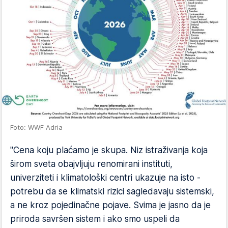
Foto: WWF Adria
"Cena koju plaćamo je skupa. Niz istraživanja koja
širom sveta obajvljuju renomirani instituti,
univerziteti i klimatološki centri ukazuje na isto -
potrebu da se klimatski rizici sagledavaju sistemski,
a ne kroz pojedinačne pojave. Svima je jasno da je
priroda savršen sistem i ako smo uspeli da