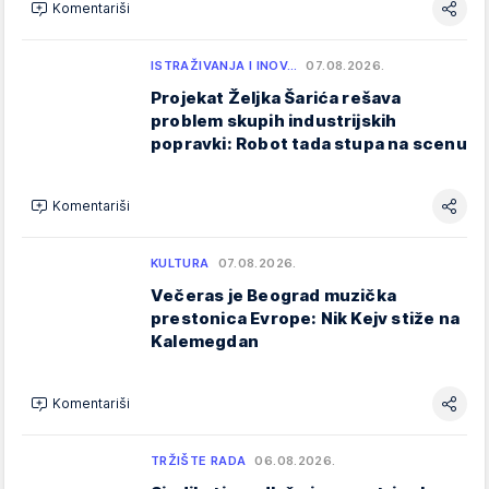
Komentariši
ISTRAŽIVANJA I INOV…
07.08.2026.
Projekat Željka Šarića rešava
problem skupih industrijskih
popravki: Robot tada stupa na scenu
Komentariši
KULTURA
07.08.2026.
Večeras je Beograd muzička
prestonica Evrope: Nik Kejv stiže na
Kalemegdan
Komentariši
TRŽIŠTE RADA
06.08.2026.