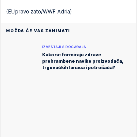
(EUpravo zato/WWF Adria)
MOŽDA ĆE VAS ZANIMATI
IZVEŠTAJI S DOGAĐAJA
Kako se formiraju zdrave
prehrambene navike proizvođača,
trgovačkih lanaca i potrošača?