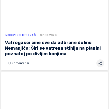
BIODIVERZITET I ZAŠ…
07.08.2026.
Vatrogasci čine sve da odbrane dolinu
Nemanjića: Širi se vatrena stihija na planini
poznatoj po divljim konjima
Komentariši