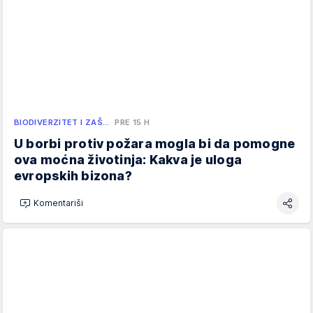
BIODIVERZITET I ZAŠ…
PRE 15 H
U borbi protiv požara mogla bi da pomogne
ova moćna životinja: Kakva je uloga
evropskih bizona?
Komentariši