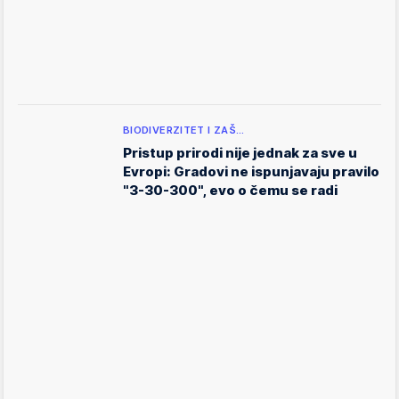
BIODIVERZITET I ZAŠ…
Pristup prirodi nije jednak za sve u
Evropi: Gradovi ne ispunjavaju pravilo
"3-30-300", evo o čemu se radi