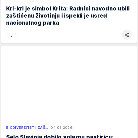
Kri-kri je simbol Krita: Radnici navodno ubili
zaštićenu životinju i ispekli je usred
nacionalnog parka
1
BIODIVERZITET I ZAŠ…
04.08.2026.
Selo Slavinja dobilo solarnu pastiricu: