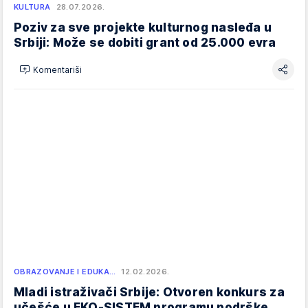
KULTURA
28.07.2026.
Poziv za sve projekte kulturnog nasleđa u
Srbiji: Može se dobiti grant od 25.000 evra
Komentariši
OBRAZOVANJE I EDUKA…
12.02.2026.
Mladi istraživači Srbije: Otvoren konkurs za
učešće u EKO-SISTEM programu podrške