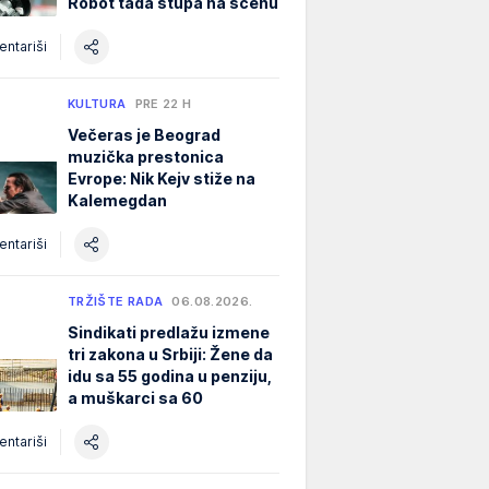
Robot tada stupa na scenu
ntariši
KULTURA
PRE 22 H
Večeras je Beograd
muzička prestonica
Evrope: Nik Kejv stiže na
Kalemegdan
ntariši
TRŽIŠTE RADA
06.08.2026.
Sindikati predlažu izmene
tri zakona u Srbiji: Žene da
idu sa 55 godina u penziju,
a muškarci sa 60
ntariši