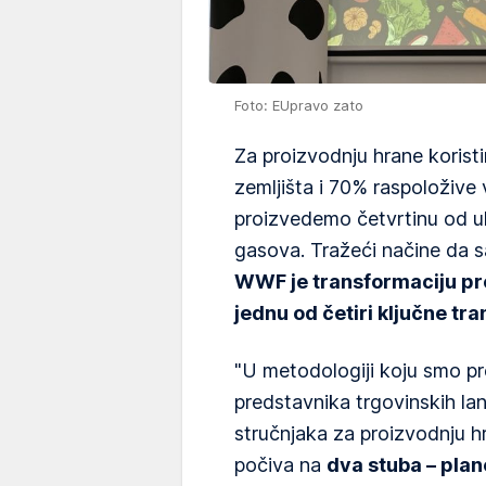
Foto: EUpravo zato
Za proizvodnju hrane koris
zemljišta i 70% raspoložive 
proizvedemo četvrtinu od u
gasova. Tražeći načine da 
WWF je transformaciju pr
jednu od četiri ključne tr
"U metodologiji koju smo pre
predstavnika trgovinskih lan
stručnjaka za proizvodnju h
počiva na
dva stuba – plan