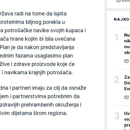
Kome
žava radi na tome da ispita
NAJKO
proteinima biljnog porekla u
ra potrošačke navike svojih kupaca i
1
Nu
ača hrane kojim bi bila uvećana
ni
nu
Plan je da nakon predstavljanja
ob
rednim fazama usaglasimo plan
ive i zdrave proizvode koje će
a i navikama krajnjih potrošača.
2
Za
Di
a i partneri imaju za cilj da osnaže
Ev
jem i partnerstvima potrebnim da
 zdravijih prehrambenih okruženja i
ivim dijetama širom regiona.
3
Uv
vo
pr