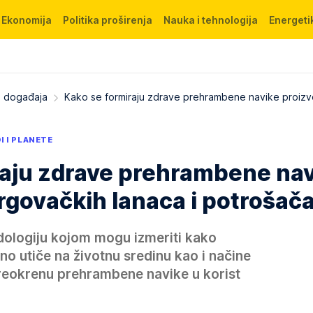
Ekonomija
Politika proširenja
Nauka i tehnologija
Energetik
 s događaja
Kako se formiraju zdrave prehrambene navike proiz
I I PLANETE
raju zdrave prehrambene na
rgovačkih lanaca i potrošač
ologiju kojom mogu izmeriti kako
no utiče na životnu sredinu kao i načine
eokrenu prehrambene navike u korist