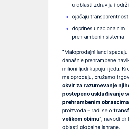
u oblasti zdravlja i održ
ojačaju transparentnost 
doprinesu nacionalnim i 
prehrambenih sistema
"Maloprodajni lanci spadaju 
današnje prehrambene navik
milioni ljudi kupuju i jedu.
maloprodaju, pružamo trgov
okvir za razumevanje nji
postepeno usklađivanje sa
prehrambenim obrascima
proizvoda – radi se o
trans
velikom obimu
", navodi d
oblasti globalne ishrane.