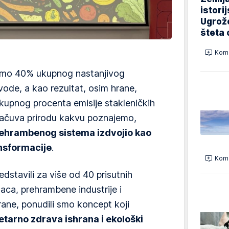
istori
Ugrož
šteta 
Kome
timo 40% ukupnog nastanjivog
vode, a kao rezultat, osim hrane,
kupnog procenta emisije stakleničkih
sačuva prirodu kakvu poznajemo,
ehrambenog sistema izdvojio kao
ansformacije
.
Kome
dstavili za više od 40 prisutnih
aca, prehrambene industrije i
rane, ponudili smo koncept koji
etarno zdrava ishrana i ekološki