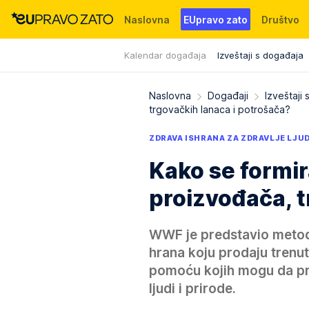
Naslovna
EUpravo zato
Društvo
Kalendar događaja
Izveštaji s događaja
Događaji
News
WMG fondacija
Naslovna
Događaji
Izveštaji
trgovačkih lanaca i potrošača?
ZDRAVA ISHRANA ZA ZDRAVLJE LJUD
Kako se formi
proizvođača, t
WWF je predstavio metod
hrana koju prodaju trenut
pomoću kojih mogu da pr
ljudi i prirode.