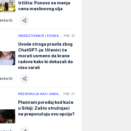
tržišta: Ponovo se menja
cena maslinovog ulja
ntariši
OBRAZOVANJE I EDUKA…
PRE 20 H
Uvode stroga pravila zbog
ChatGPT-ja: Učenici će
morati usmeno da brane
radove kako bi dokazali da
nisu varali
ntariši
PREVENCIJA KAO GARA…
PRE 21 H
Planirani porođaj kod kuće
u Srbiji: Zašto stručnjaci
ne preporučuju ovu opciju?