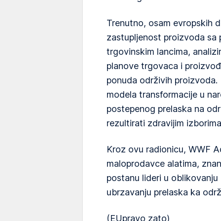
Trenutno, osam evropskih dr
zastupljenost proizvoda sa 
trgovinskim lancima, analizi
planove trgovaca i proizvođ
ponuda održivih proizvoda. 
modela transformacije u na
postepenog prelaska na održ
rezultirati zdravijim izborim
Kroz ovu radionicu, WWF Adri
maloprodavce alatima, znan
postanu lideri u oblikovanju
ubrzavanju prelaska ka održ
(EUpravo zato)