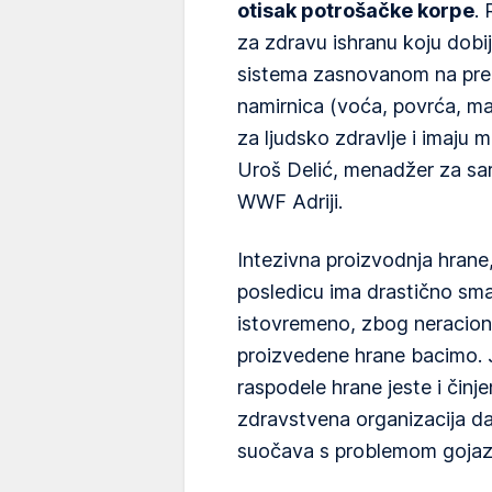
otisak potrošačke korpe
.
za zdravu ishranu koju dob
sistema zasnovanom na prep
namirnica (voća, povrća, ma
za ljudsko zdravlje i imaju m
Uroš Delić, menadžer za sa
WWF Adriji.
Intezivna proizvodnja hrane
posledicu ima drastično sma
istovremeno, zbog neracion
proizvedene hrane bacimo. 
raspodele hrane jeste i čin
zdravstvena organizacija d
suočava s problemom gojazno