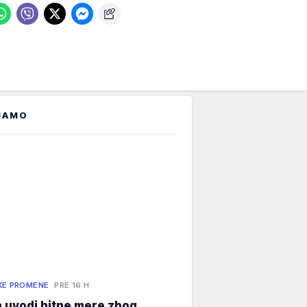
JAMO
KE PROMENE
PRE 16 H
 uvodi hitne mere zbog