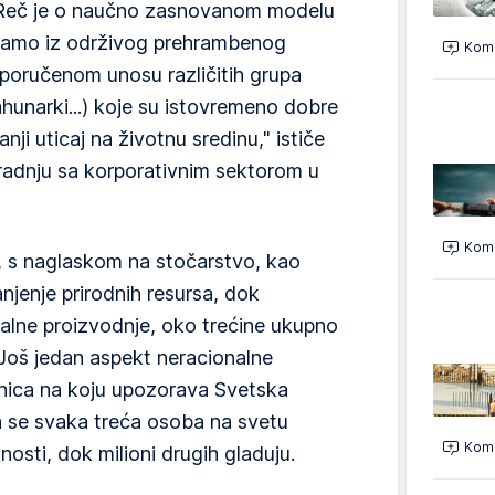
 Reč je o naučno zasnovanom modelu
ijamo iz održivog prehrambenog
Kome
oručenom unosu različitih grupa
hunarki...) koje su istovremeno dobre
anji uticaj na životnu sredinu," ističe
radnju sa korporativnim sektorom u
Kome
, s naglaskom na stočarstvo, kao
njenje prirodnih resursa, dok
alne proizvodnje, oko trećine ukupno
Još jedan aspekt neracionalne
jenica na koju upozorava Svetska
a se svaka treća osoba na svetu
Kome
sti, dok milioni drugih gladuju.