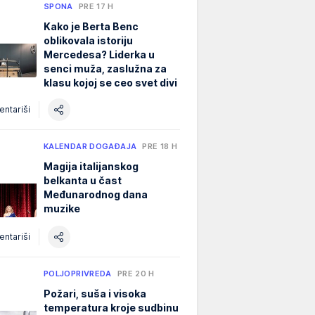
SPONA
PRE 17 H
Kako je Berta Benc
oblikovala istoriju
Mercedesa? Liderka u
senci muža, zaslužna za
klasu kojoj se ceo svet divi
ntariši
KALENDAR DOGAĐAJA
PRE 18 H
Magija italijanskog
belkanta u čast
Međunarodnog dana
muzike
ntariši
POLJOPRIVREDA
PRE 20 H
Požari, suša i visoka
temperatura kroje sudbinu