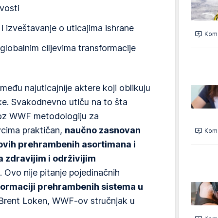
ivosti
i izveštavanje o uticajima ishrane
Kome
globalnim ciljevima transformacije
među najuticajnije aktere koji oblikuju
e. Svakodnevno utiču na to šta
 Kroz WWF metodologiju za
cima praktičan,
naučno zasnovan
Kome
hovih prehrambenih asortimana i
 zdravijim i održivijim
. Ovo nije pitanje pojedinačnih
formaciji prehrambenih sistema u
r Brent Loken, WWF-ov stručnjak u