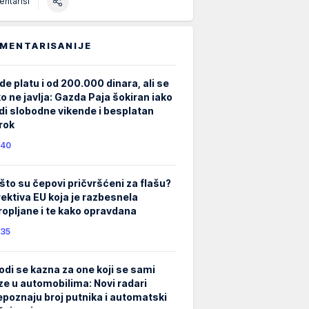
ntariši
MENTARISANIJE
de platu i od 200.000 dinara, ali se
ko ne javlja: Gazda Paja šokiran iako
di slobodne vikende i besplatan
rok
40
što su čepovi pričvršćeni za flašu?
rektiva EU koja je razbesnela
ropljane i te kako opravdana
35
odi se kazna za one koji se sami
ze u automobilima: Novi radari
epoznaju broj putnika i automatski