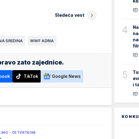
ka
Sledeća vest
4
Na
na
na
NA SREDINA
WWF ADRIA
fi
ravo zato zajednice.
5
To
book
TikTok
Google News
ev
i 
KONKU
LJNO - ČETVRTKOM
o