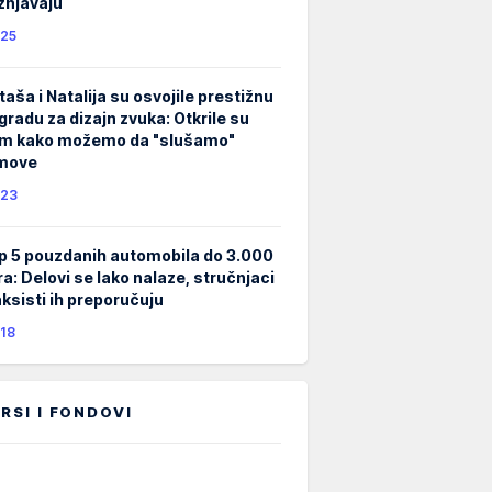
žnjavaju
25
taša i Natalija su osvojile prestižnu
gradu za dizajn zvuka: Otkrile su
m kako možemo da "slušamo"
lmove
23
p 5 pouzdanih automobila do 3.000
ra: Delovi se lako nalaze, stručnjaci
taksisti ih preporučuju
18
RSI I FONDOVI