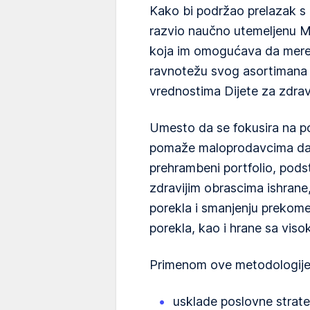
Kako bi podržao prelazak s
razvio naučno utemeljenu M
koja im omogućava da mere,
ravnotežu svog asortimana 
vrednostima Dijete za zdravl
Umesto da se fokusira na p
pomaže maloprodavcima da s
prehrambeni portfolio, pod
zdravijim obrascima ishran
porekla i smanjenju prekome
porekla, kao i hrane sa viso
Primenom ove metodologije
usklade poslovne strate