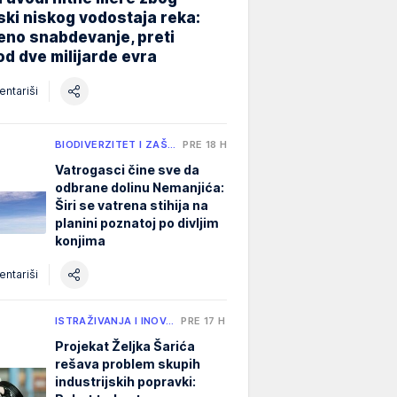
jski niskog vodostaja reka:
eno snabdevanje, preti
od dve milijarde evra
ntariši
BIODIVERZITET I ZAŠ…
PRE 18 H
Vatrogasci čine sve da
odbrane dolinu Nemanjića:
Širi se vatrena stihija na
planini poznatoj po divljim
konjima
ntariši
ISTRAŽIVANJA I INOV…
PRE 17 H
Projekat Željka Šarića
rešava problem skupih
industrijskih popravki: