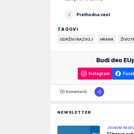
Prethodna vest
TAGOVI
ODRŽIVI RAZVOJ
HRANA
ŽIVOT
Budi deo EUp
Instagram
Face
Komentariši
NEWSLETTER
JEDNOM NEDE
EUpravo zat