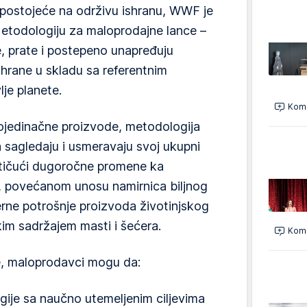
 postojeće na održivu ishranu, WWF je
etodologiju za maloprodajne lance –
 prate i postepeno unapređuju
hrane u skladu sa referentnim
je planete.
Kome
ojedinačne proizvode, metodologija
agledaju i usmeravaju svoj ukupni
stičući dugoročne promene ka
e, povećanom unosu namirnica biljnog
rne potrošnje proizvoda životinjskog
kim sadržajem masti i šećera.
Kome
, maloprodavci mogu da:
gije sa naučno utemeljenim ciljevima