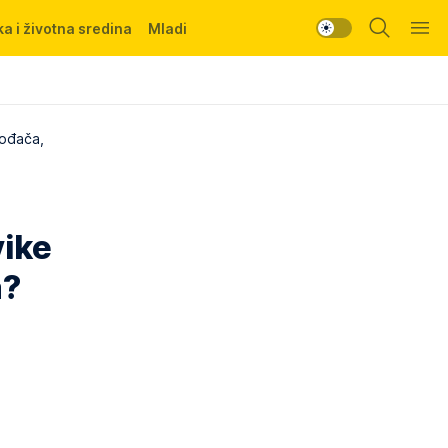
a i životna sredina
Mladi
vođača,
vike
a?