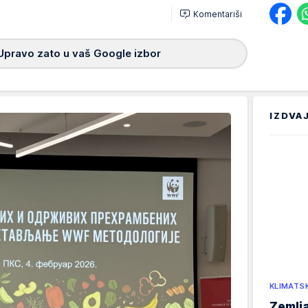
Komentariši
Upravo zato u vaš Google izbor
IZDVA
KLIMATS
Zemlja