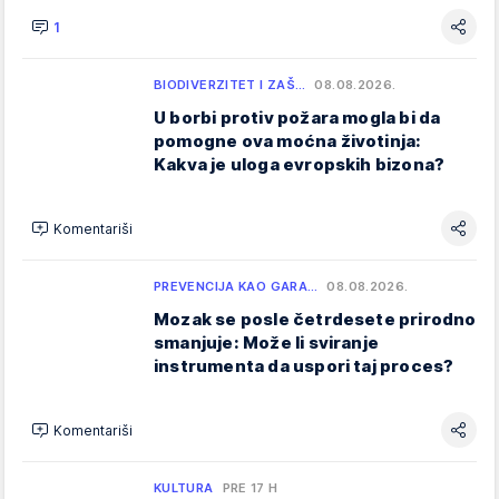
1
BIODIVERZITET I ZAŠ…
08.08.2026.
U borbi protiv požara mogla bi da
pomogne ova moćna životinja:
Kakva je uloga evropskih bizona?
Komentariši
PREVENCIJA KAO GARA…
08.08.2026.
Mozak se posle četrdesete prirodno
smanjuje: Može li sviranje
instrumenta da uspori taj proces?
Komentariši
KULTURA
PRE 17 H