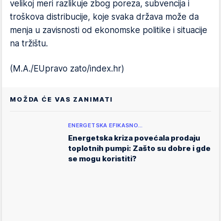
velikoj meri razlikuje zbog poreza, subvencija i
troškova distribucije, koje svaka država može da
menja u zavisnosti od ekonomske politike i situacije
na tržištu.
(M.A./EUpravo zato/index.hr)
MOŽDA ĆE VAS ZANIMATI
ENERGETSKA EFIKASNO…
Energetska kriza povećala prodaju
toplotnih pumpi: Zašto su dobre i gde
se mogu koristiti?