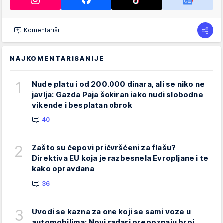
Komentariši
NAJKOMENTARISANIJE
1
Nude platu i od 200.000 dinara, ali se niko ne
javlja: Gazda Paja šokiran iako nudi slobodne
vikende i besplatan obrok
40
2
Zašto su čepovi pričvršćeni za flašu?
Direktiva EU koja je razbesnela Evropljane i te
kako opravdana
36
3
Uvodi se kazna za one koji se sami voze u
automobilima: Novi radari prepoznaju broj