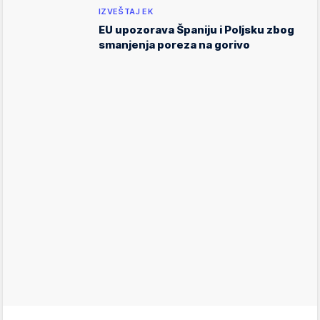
IZVEŠTAJ EK
EU upozorava Španiju i Poljsku zbog
smanjenja poreza na gorivo