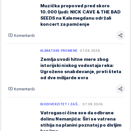
Muzička propoved pred skoro
10.000 ljudi: NICK CAVE & THE BAD
SEEDS na Kalemegdanu održali
koncert za pamćenje
Komentariši
KLIMATSKE PROMENE
07.08.2026.
Zemlja uvodi hitne mere zbog
istorijski niskog vodostaja reka:
Ugroženo snabdevanje, preti šteta
od dve milijarde evra
Komentariši
BIODIVERZITET I ZAŠ…
07.08.2026.
Vatrogasci čine sve da odbrane
dolinu Nemanjića: Širi se vatrena
stihija na planini poznatoj po divljim