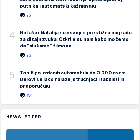
putnika i automatski kažnjavaju
25
4
Nataša i Natalija su osvojile prestižnu nagradu
za dizajn zvuka: Otkrile su nam kako možemo
da "slušamo" filmove
23
5
Top 5 pouzdanih automobila do 3.000 evra:
Delovi se lako nalaze, stručnjaci i taksisti ih
preporučuju
19
NEWSLETTER