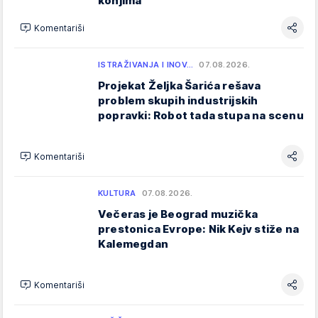
konjima
Komentariši
ISTRAŽIVANJA I INOV…
07.08.2026.
Projekat Željka Šarića rešava
problem skupih industrijskih
popravki: Robot tada stupa na scenu
Komentariši
KULTURA
07.08.2026.
Večeras je Beograd muzička
prestonica Evrope: Nik Kejv stiže na
Kalemegdan
Komentariši