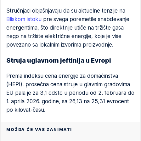
Stručnjaci objašnjavaju da su aktuelne tenzije na
Bliskom istoku
pre svega poremetile snabdevanje
energentima, što direktnije utiče na tržište gasa
nego na tržište električne energije, koje je više
povezano sa lokalnim izvorima proizvodnje.
Struja uglavnom jeftinija u Evropi
Prema indeksu cena energije za domaćinstva
(HEPI), prosečna cena struje u glavnim gradovima
EU pala je za 3,1 odsto u periodu od 2. februara do
1. aprila 2026. godine, sa 26,13 na 25,31 evrocent
po kilovat-času.
MOŽDA ĆE VAS ZANIMATI