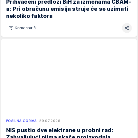
Prihvaćeni predlozi BiH za izmenama CBAM-
a: Pri obračunu emisija struje će se uzimati
nekoliko faktora
Komentariši
FOSILNA GORIVA
29.07.2026.
NIS pustio dve elektrane u probni rad:
Zahvaljujući njima skače proizvodnja