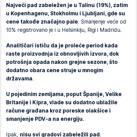
Najveći pad zabeležen je u Talinu (19%), zatim
u Kopenhagenu, Stokholmu i Ljubljani, gde su
cene takođe značajno pale
. Smanjenje veće od
10% registrovano je i u Helsinkiju, Rigi i Madridu.
Analitičari ističu da je proleće period kada
raste proizvodnja iz obnovljivih izvora, dok
potrošnja opada nakon grejne sezone, što
dodatno obara cene struje u mnogim
državama
.
U pojedinim zemljama, poput Španije, Velike
Britanije i Kipra, vlade su dodatno ublažile
račune građana kroz poreske olakšice i
smanjenje PDV-a na energiju.
Ipak,
nisu svi gradovi zabeležili pad
.