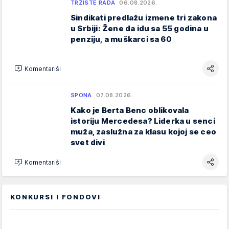
TRŽIŠTE RADA
06.08.2026.
Sindikati predlažu izmene tri zakona
u Srbiji: Žene da idu sa 55 godina u
penziju, a muškarci sa 60
Komentariši
SPONA
07.08.2026.
Kako je Berta Benc oblikovala
istoriju Mercedesa? Liderka u senci
muža, zaslužna za klasu kojoj se ceo
svet divi
Komentariši
KONKURSI I FONDOVI