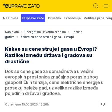
Naslovna
EUpravo zato
Društvo
Ekonomija
Politika proširen
Naslovna
Energetika i životna sredina
Fosilna
goriva
Kakve su cene struje i gasa u Evropi
Kakve su cene struje i gasa u Evropi?
Razlike između država i gradova su
drastične
Dok su cene gasa za domaćinstva u većini
evropskih prestonica značajno porasle zbog
geopolitičkih tenzija, cene električne energije u
proseku beleže pad, uz velike razlike između
pojedinih država i gradova.
Objavljeno 15.05.2026. 12:26h