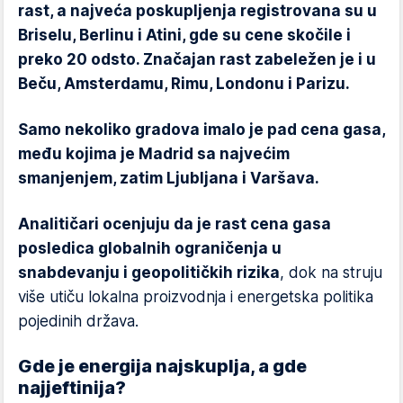
rast, a najveća poskupljenja registrovana su u
Briselu, Berlinu i Atini, gde su cene skočile i
preko 20 odsto. Značajan rast zabeležen je i u
Beču, Amsterdamu, Rimu, Londonu i Parizu.
Samo nekoliko gradova imalo je pad cena gasa,
među kojima je Madrid sa najvećim
smanjenjem, zatim Ljubljana i Varšava.
Analitičari ocenjuju da je rast cena gasa
posledica globalnih ograničenja u
snabdevanju i geopolitičkih rizika
, dok na struju
više utiču lokalna proizvodnja i energetska politika
pojedinih država.
Gde je energija najskuplja, a gde
najjeftinija?