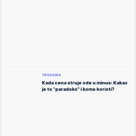
TRGOVINA
Kada cena struje ode u minus: Kakav
je to "paradoks" i kome koristi?