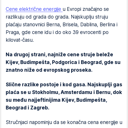
Cene električne energije
u Evropi značajno se
razlikuju od grada do grada. Najskuplju struju
plaćaju stanovnici Berna, Brisela, Dablina, Berlina i
Praga, gde cene idu i do oko 39 evrocenti po
kilovat-času.
Na drugoj strani, najniže cene struje beleže
Kijev, Budimpešta, Podgorica i Beograd, gde su
znatno niže od evropskog proseka.
Slične razlike postoje i kod gasa. Najskuplji gas
plaća se u Stokholmu, Amsterdamu i Bernu, dok
su među najjeftinijima Kijev, Budimpešta,
Beograd i Zagreb.
Stručnjaci napominju da se konačna cena energije u