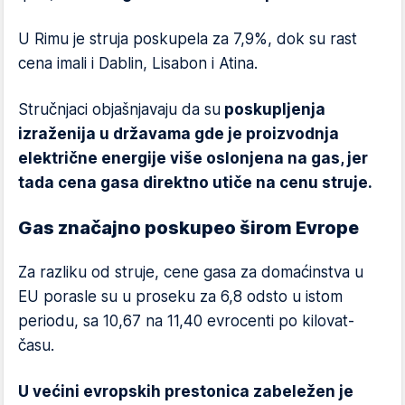
U Rimu je struja poskupela za 7,9%, dok su rast
cena imali i Dablin, Lisabon i Atina.
Stručnjaci objašnjavaju da su
poskupljenja
izraženija u državama gde je proizvodnja
električne energije više oslonjena na gas, jer
tada cena gasa direktno utiče na cenu struje.
Gas značajno poskupeo širom Evrope
Za razliku od struje, cene gasa za domaćinstva u
EU porasle su u proseku za 6,8 odsto u istom
periodu, sa 10,67 na 11,40 evrocenti po kilovat-
času.
U većini evropskih prestonica zabeležen je