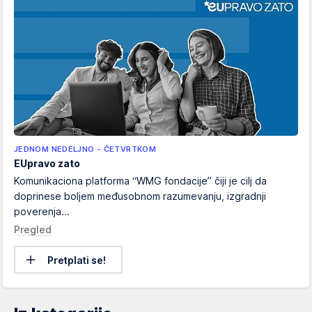
JEDNOM NEDELJNO - ČETVRTKOM
EUpravo zato
Komunikaciona platforma “WMG fondacije” čiji je cilj da
doprinese boljem međusobnom razumevanju, izgradnji
poverenja...
Pregled
Pretplati se!