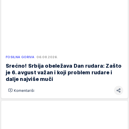
FOSILNA GORIVA
06.08.2026.
Srećno! Srbija obeležava Dan rudara: Zašto
je 6. avgust važan i koji problem rudare i
dalje najviše muči
Komentariši