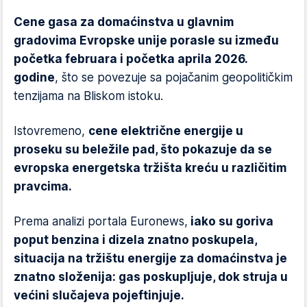
Cene gasa za domaćinstva u glavnim
gradovima Evropske unije porasle su između
početka februara i početka aprila 2026.
godine
, što se povezuje sa pojačanim geopolitičkim
tenzijama na Bliskom istoku.
Istovremeno,
cene električne energije u
proseku su beležile pad, što pokazuje da se
evropska energetska tržišta kreću u različitim
pravcima.
Prema analizi portala Euronews,
iako su goriva
poput benzina i dizela znatno poskupela,
situacija na tržištu energije za domaćinstva je
znatno složenija: gas poskupljuje, dok struja u
većini slučajeva pojeftinjuje.