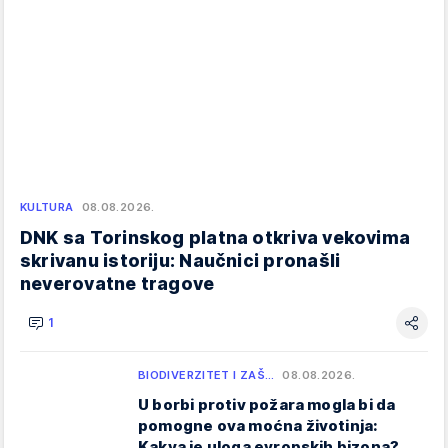
KULTURA
08.08.2026.
DNK sa Torinskog platna otkriva vekovima
skrivanu istoriju: Naučnici pronašli
neverovatne tragove
1
BIODIVERZITET I ZAŠ…
08.08.2026.
U borbi protiv požara mogla bi da
pomogne ova moćna životinja:
Kakva je uloga evropskih bizona?