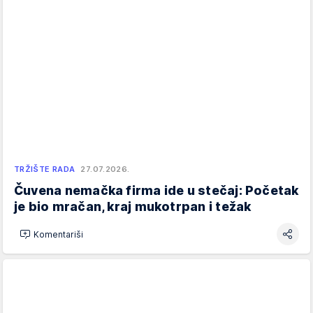
TRŽIŠTE RADA
27.07.2026.
Čuvena nemačka firma ide u stečaj: Početak
je bio mračan, kraj mukotrpan i težak
Komentariši