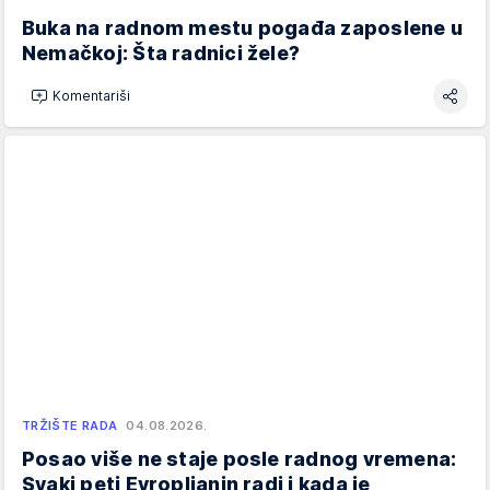
Buka na radnom mestu pogađa zaposlene u
Nemačkoj: Šta radnici žele?
Komentariši
TRŽIŠTE RADA
04.08.2026.
Posao više ne staje posle radnog vremena:
Svaki peti Evropljanin radi i kada je