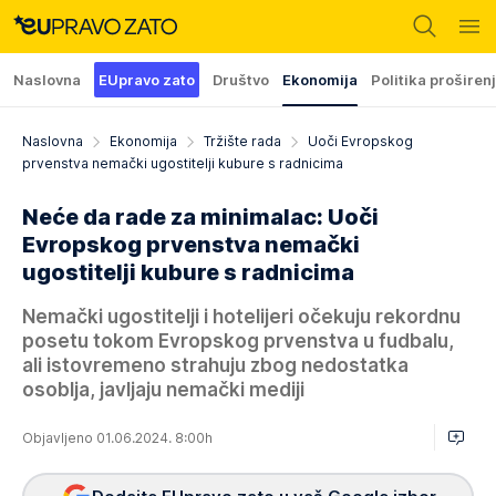
Naslovna
EUpravo zato
Društvo
Ekonomija
Politika proširen
Naslovna
Ekonomija
Tržište rada
Uoči Evropskog
prvenstva nemački ugostitelji kubure s radnicima
Neće da rade za minimalac: Uoči
Evropskog prvenstva nemački
ugostitelji kubure s radnicima
Nemački ugostitelji i hotelijeri očekuju rekordnu
posetu tokom Evropskog prvenstva u fudbalu,
ali istovremeno strahuju zbog nedostatka
osoblja, javljaju nemački mediji
Objavljeno 01.06.2024. 8:00h