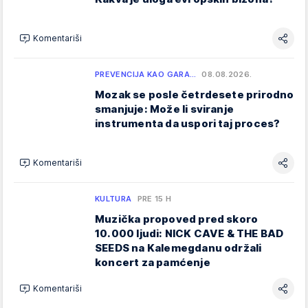
Komentariši
PREVENCIJA KAO GARA…
08.08.2026.
Mozak se posle četrdesete prirodno
smanjuje: Može li sviranje
instrumenta da uspori taj proces?
Komentariši
KULTURA
PRE 15 H
Muzička propoved pred skoro
10.000 ljudi: NICK CAVE & THE BAD
SEEDS na Kalemegdanu održali
koncert za pamćenje
Komentariši