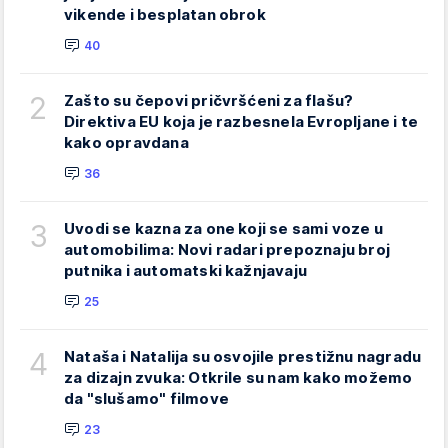
vikende i besplatan obrok
40
2
Zašto su čepovi pričvršćeni za flašu?
Direktiva EU koja je razbesnela Evropljane i te
kako opravdana
36
3
Uvodi se kazna za one koji se sami voze u
automobilima: Novi radari prepoznaju broj
putnika i automatski kažnjavaju
25
4
Nataša i Natalija su osvojile prestižnu nagradu
za dizajn zvuka: Otkrile su nam kako možemo
da "slušamo" filmove
23