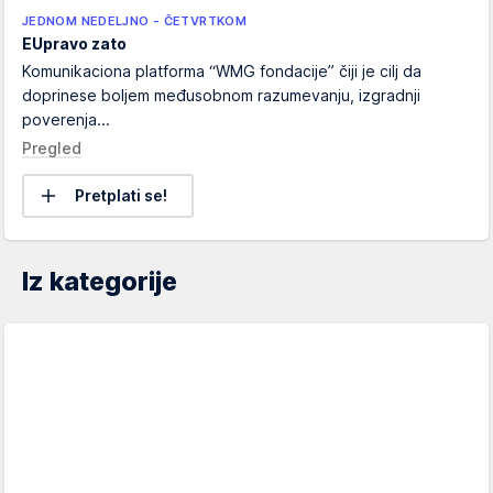
JEDNOM NEDELJNO - ČETVRTKOM
EUpravo zato
Komunikaciona platforma “WMG fondacije” čiji je cilj da
doprinese boljem međusobnom razumevanju, izgradnji
poverenja...
Pregled
Pretplati se!
Iz kategorije