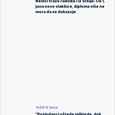
Nemci traže radnike i iz Srbije: Od 1.
juna nove olakšice, diploma više ne
mora da se dokazuje
TRŽIŠTE RADA
"Poslodavci uštede milijarde, dok