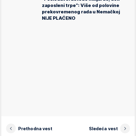
zaposleni trpe": Više od polovine
prekovremenog rada u Nemačkoj
NIJE PLAĆENO
Prethodna vest
Sledeća vest