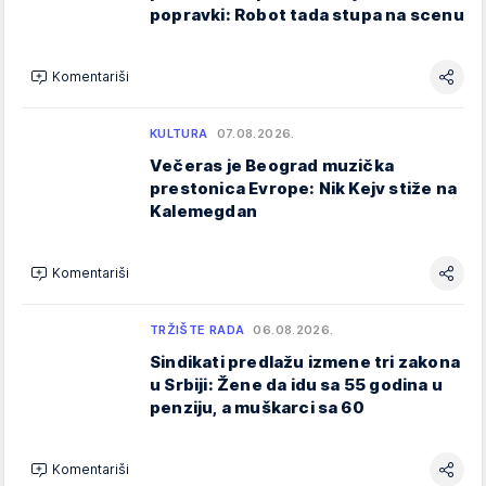
popravki: Robot tada stupa na scenu
Komentariši
KULTURA
07.08.2026.
Večeras je Beograd muzička
prestonica Evrope: Nik Kejv stiže na
Kalemegdan
Komentariši
TRŽIŠTE RADA
06.08.2026.
Sindikati predlažu izmene tri zakona
u Srbiji: Žene da idu sa 55 godina u
penziju, a muškarci sa 60
Komentariši