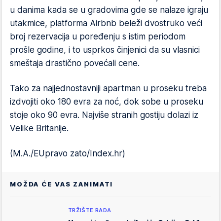
u danima kada se u gradovima gde se nalaze igraju
utakmice, platforma Airbnb beleži dvostruko veći
broj rezervacija u poređenju s istim periodom
prošle godine, i to usprkos činjenici da su vlasnici
smeštaja drastično povećali cene.
Tako za najjednostavniji apartman u proseku treba
izdvojiti oko 180 evra za noć, dok sobe u proseku
stoje oko 90 evra. Najviše stranih gostiju dolazi iz
Velike Britanije.
(M.A./EUpravo zato/Index.hr)
MOŽDA ĆE VAS ZANIMATI
TRŽIŠTE RADA