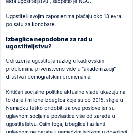
leđa ugostiteljstvu", saopštio je NGG.
Ugostitelji svojim zaposlenima plaćaju oko 13 evra
po satu za konobare.
Izbeglice nepodobne za rad u
ugostiteljstvu?
Udruženja ugostitelja razlog u kadrovskim
problemima prvenstveno vide u "akademizaciji"
društva i demografskim promenama.
Kritičari socijalne politike aktualne vlade ukazuju na
to da je i milione izbeglica koje su od 2015. stigle u
Nemačku teško pridobiti za ove poslove jer su
uglavnom socijalne povlastice više od zarade u
ugostiteljstvu. Osim toga, izbeglice i azilanti
uglavnom ne barataju nemačkim jezikom u dovoljnoj