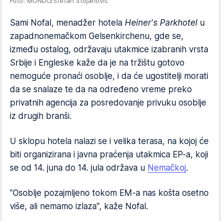
Foto: MONDO/Stefan Stojanović
Sami Nofal, menadžer hotela
Heiner's Parkhotel
u
zapadnonemačkom Gelsenkirchenu, gde se,
između ostalog, održavaju utakmice izabranih vrsta
Srbije i Engleske kaže da je na tržištu gotovo
nemoguće pronaći osoblje, i da će ugostitelji morati
da se snalaze te da na određeno vreme preko
privatnih agencija za posredovanje privuku osoblje
iz drugih branši.
U sklopu hotela nalazi se i velika terasa, na kojoj će
biti organizirana i javna praćenja utakmica EP-a, koji
se od 14. juna do 14. jula održava u
Nemačkoj
.
"Osoblje pozajmljeno tokom EM-a nas košta osetno
više, ali nemamo izlaza", kaže Nofal.