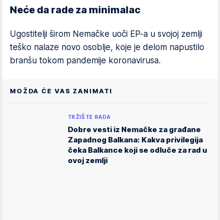
Neće da rade za minimalac
Ugostitelji širom Nemačke uoči EP-a u svojoj zemlji
teško nalaze novo osoblje, koje je delom napustilo
branšu tokom pandemije koronavirusa.
MOŽDA ĆE VAS ZANIMATI
TRŽIŠTE RADA
Dobre vesti iz Nemačke za građane
Zapadnog Balkana: Kakva privilegija
čeka Balkance koji se odluče za rad u
ovoj zemlji