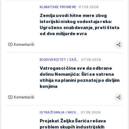
KLIMATSKE PROMENE
07.08.2026.
Zemlja uvodi hitne mere zbog
istorijski niskog vodostaja reka:
Ugroženo snabdevanje, preti šteta
od dve milijarde evra
Komentariši
BIODIVERZITET I ZAŠ…
07.08.2026.
Vatrogasci čine sve da odbrane
dolinu Nemanjića: Širi se vatrena
stihija na planini poznatoj po divljim
konjima
Komentariši
ISTRAŽIVANJA I INOV…
07.08.2026.
Projekat Željka Šarića rešava
problem skupih industrijskih