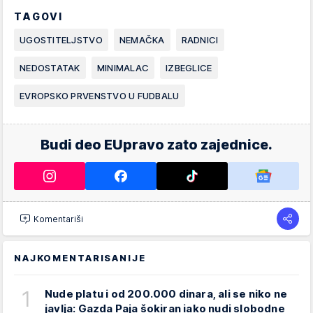
TAGOVI
UGOSTITELJSTVO
NEMAČKA
RADNICI
NEDOSTATAK
MINIMALAC
IZBEGLICE
EVROPSKO PRVENSTVO U FUDBALU
Budi deo EUpravo zato zajednice.
Komentariši
NAJKOMENTARISANIJE
1
Nude platu i od 200.000 dinara, ali se niko ne
javlja: Gazda Paja šokiran iako nudi slobodne