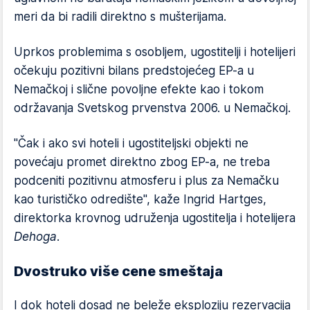
meri da bi radili direktno s mušterijama.
Uprkos problemima s osobljem, ugostitelji i hotelijeri
očekuju pozitivni bilans predstojećeg EP-a u
Nemačkoj i slične povoljne efekte kao i tokom
održavanja Svetskog prvenstva 2006. u Nemačkoj.
"Čak i ako svi hoteli i ugostiteljski objekti ne
povećaju promet direktno zbog EP-a, ne treba
podceniti pozitivnu atmosferu i plus za Nemačku
kao turističko odredište", kaže Ingrid Hartges,
direktorka krovnog udruženja ugostitelja i hotelijera
Dehoga
.
Dvostruko više cene smeštaja
I dok hoteli dosad ne beleže eksploziju rezervacija