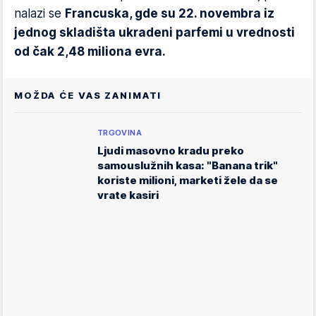
nalazi se
Francuska, gde su 22. novembra iz
jednog skladišta ukradeni parfemi u vrednosti
od čak 2,48 miliona evra.
MOŽDA ĆE VAS ZANIMATI
TRGOVINA
Ljudi masovno kradu preko
samouslužnih kasa: "Banana trik"
koriste milioni, marketi žele da se
vrate kasiri