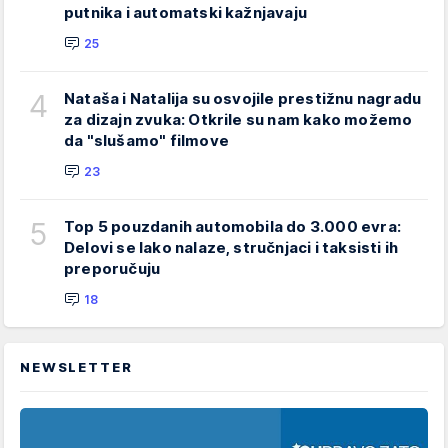
putnika i automatski kažnjavaju
25
4
Nataša i Natalija su osvojile prestižnu nagradu
za dizajn zvuka: Otkrile su nam kako možemo
da "slušamo" filmove
23
5
Top 5 pouzdanih automobila do 3.000 evra:
Delovi se lako nalaze, stručnjaci i taksisti ih
preporučuju
18
NEWSLETTER