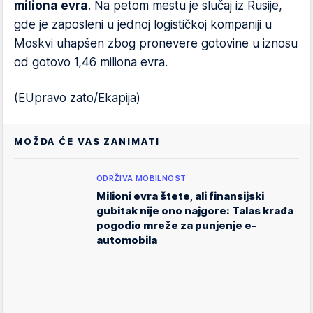
miliona evra
. Na petom mestu je slučaj iz Rusije,
gde je zaposleni u jednoj logističkoj kompaniji u
Moskvi uhapšen zbog pronevere gotovine u iznosu
od gotovo 1,46 miliona evra.
(EUpravo zato/Ekapija)
MOŽDA ĆE VAS ZANIMATI
ODRŽIVA MOBILNOST
Milioni evra štete, ali finansijski
gubitak nije ono najgore: Talas krađa
pogodio mreže za punjenje e-
automobila