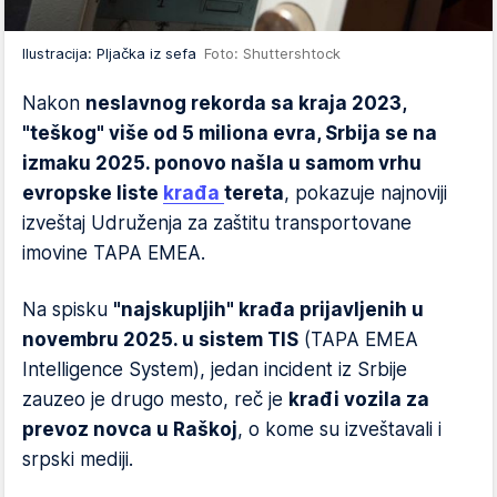
Ilustracija: Pljačka iz sefa
Foto: Shuttershtock
Nakon
neslavnog rekorda sa kraja 2023,
"teškog" više od 5 miliona evra, Srbija se na
izmaku 2025. ponovo našla u samom vrhu
evropske liste
krađa
tereta
, pokazuje najnoviji
izveštaj Udruženja za zaštitu transportovane
imovine TAPA EMEA.
Na spisku
"najskupljih" krađa prijavljenih u
novembru 2025. u sistem TIS
(TAPA EMEA
Intelligence System), jedan incident iz Srbije
zauzeo je drugo mesto, reč je
krađi vozila za
prevoz novca u Raškoj
, o kome su izveštavali i
srpski mediji.