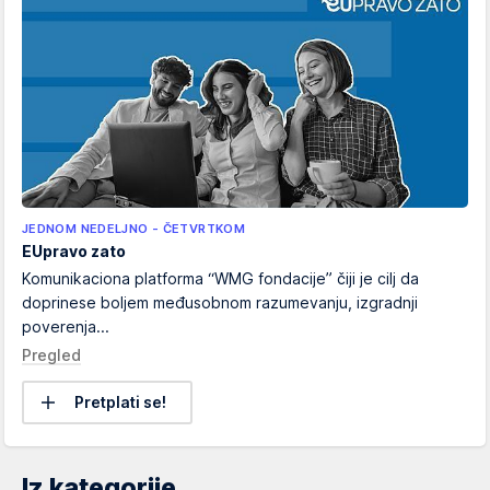
JEDNOM NEDELJNO - ČETVRTKOM
EUpravo zato
Komunikaciona platforma “WMG fondacije” čiji je cilj da
doprinese boljem međusobnom razumevanju, izgradnji
poverenja...
Pregled
Pretplati se!
Iz kategorije