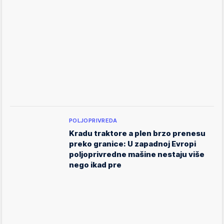
POLJOPRIVREDA
Kradu traktore a plen brzo prenesu
preko granice: U zapadnoj Evropi
poljoprivredne mašine nestaju više
nego ikad pre