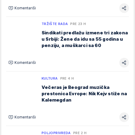
Komentariši
TRŽIŠTE RADA
PRE 23 H
Sindikati predlažu izmene tri zakona
u Srbiji: Žene da idu sa 55 godina u
penziju, a muškarci sa 60
Komentariši
KULTURA
PRE 4 H
Večeras je Beograd muzička
prestonica Evrope: Nik Kejv stiže na
Kalemegdan
Komentariši
POLJOPRIVREDA
PRE 2 H