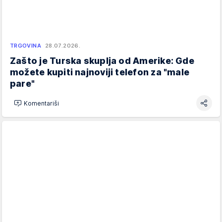
TRGOVINA
28.07.2026.
Zašto je Turska skuplja od Amerike: Gde
možete kupiti najnoviji telefon za "male
pare"
Komentariši