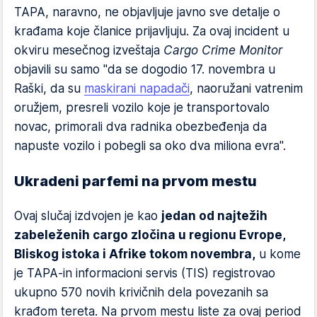
TAPA, naravno, ne objavljuje javno sve detalje o
krađama koje članice prijavljuju. Za ovaj incident u
okviru mesečnog izveštaja
Cargo Crime Monitor
objavili su samo "da se dogodio 17. novembra u
Raški, da su
maskirani napadači
, naoružani vatrenim
oružjem, presreli vozilo koje je transportovalo
novac, primorali dva radnika obezbeđenja da
napuste vozilo i pobegli sa oko dva miliona evra".
Ukradeni parfemi na prvom mestu
Ovaj slučaj izdvojen je kao
jedan od najtežih
zabeleženih cargo zločina u regionu Evrope,
Bliskog istoka i Afrike tokom novembra,
u kome
je TAPA-in informacioni servis (TIS) registrovao
ukupno 570 novih krivičnih dela povezanih sa
krađom tereta. Na prvom mestu liste za ovaj period