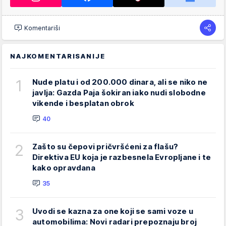
Komentariši
NAJKOMENTARISANIJE
1
Nude platu i od 200.000 dinara, ali se niko ne
javlja: Gazda Paja šokiran iako nudi slobodne
vikende i besplatan obrok
40
2
Zašto su čepovi pričvršćeni za flašu?
Direktiva EU koja je razbesnela Evropljane i te
kako opravdana
35
3
Uvodi se kazna za one koji se sami voze u
automobilima: Novi radari prepoznaju broj