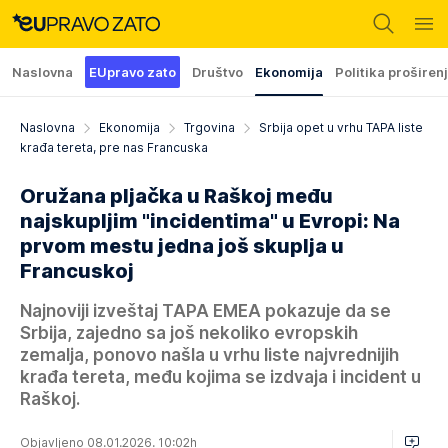
Naslovna
EUpravo zato
Društvo
Ekonomija
Politika proširen
Naslovna
Ekonomija
Trgovina
Srbija opet u vrhu TAPA liste
krađa tereta, pre nas Francuska
Oružana pljačka u Raškoj među
najskupljim "incidentima" u Evropi: Na
prvom mestu jedna još skuplja u
Francuskoj
Najnoviji izveštaj TAPA EMEA pokazuje da se
Srbija, zajedno sa još nekoliko evropskih
zemalja, ponovo našla u vrhu liste najvrednijih
krađa tereta, među kojima se izdvaja i incident u
Raškoj.
Objavljeno 08.01.2026. 10:02h