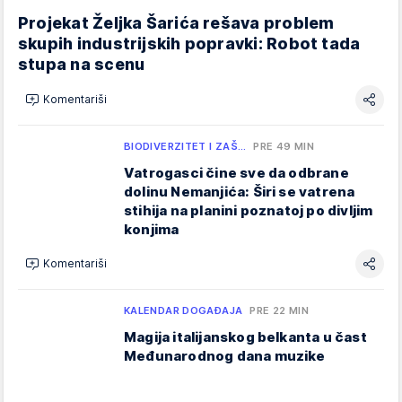
Projekat Željka Šarića rešava problem
skupih industrijskih popravki: Robot tada
stupa na scenu
Komentariši
BIODIVERZITET I ZAŠ…
PRE 49 MIN
Vatrogasci čine sve da odbrane
dolinu Nemanjića: Širi se vatrena
stihija na planini poznatoj po divljim
konjima
Komentariši
KALENDAR DOGAĐAJA
PRE 22 MIN
Magija italijanskog belkanta u čast
Međunarodnog dana muzike