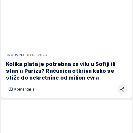
TRGOVINA
01.08.2026.
Kolika plata je potrebna za vilu u Sofiji ili
stan u Parizu? Računica otkriva kako se
stiže do nekretnine od milion evra
Komentariši