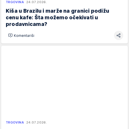
TRGOVINA
24.07.2026.
Kiša u Brazilu i marže na granici podižu
cenu kafe: Šta možemo očekivati u
prodavnicama?
Komentariši
TRGOVINA
24.07.2026.