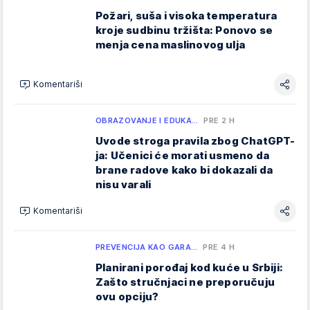
Požari, suša i visoka temperatura
kroje sudbinu tržišta: Ponovo se
menja cena maslinovog ulja
Komentariši
OBRAZOVANJE I EDUKA…
PRE 2 H
Uvode stroga pravila zbog ChatGPT-
ja: Učenici će morati usmeno da
brane radove kako bi dokazali da
nisu varali
Komentariši
PREVENCIJA KAO GARA…
PRE 4 H
Planirani porođaj kod kuće u Srbiji:
Zašto stručnjaci ne preporučuju
ovu opciju?