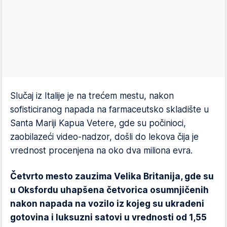
Slučaj iz Italije je na trećem mestu, nakon
sofisticiranog napada na farmaceutsko skladište u
Santa Mariji Kapua Vetere, gde su počinioci,
zaobilazeći video-nadzor, došli do lekova čija je
vrednost procenjena na oko dva miliona evra.
Četvrto mesto zauzima Velika Britanija, gde su
u Oksfordu uhapšena četvorica osumnjičenih
nakon napada na vozilo iz kojeg su ukradeni
gotovina i luksuzni satovi u vrednosti od 1,55