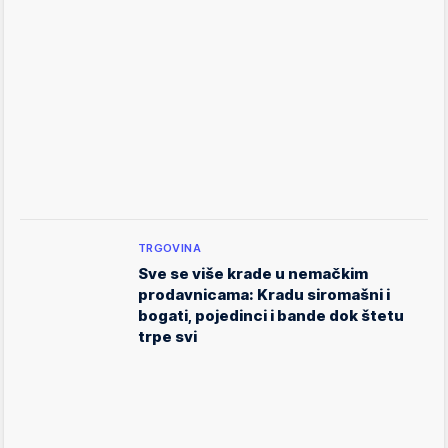
TRGOVINA
Sve se više krade u nemačkim
prodavnicama: Kradu siromašni i
bogati, pojedinci i bande dok štetu
trpe svi