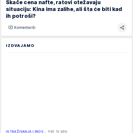
Skače cena nafte, ratovi otežavaju
situaciju: Kina ima zalihe, ali šta će biti kad
ih potroši?
Komentariši
IZDVAJAMO
ISTRAŽIVANJA I INOV…
PRE 15 MIN