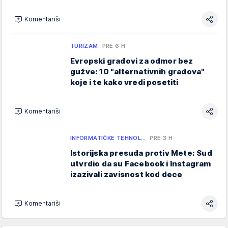
Komentariši
TURIZAM
PRE 6 H
Evropski gradovi za odmor bez
gužve: 10 "alternativnih gradova"
koje i te kako vredi posetiti
Komentariši
INFORMATIČKE TEHNOL…
PRE 3 H
Istorijska presuda protiv Mete: Sud
utvrdio da su Facebook i Instagram
izazivali zavisnost kod dece
Komentariši