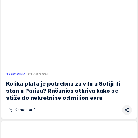
TRGOVINA
01.08.2026.
Kolika plata je potrebna za vilu u Sofiji ili
stan u Parizu? Računica otkriva kako se
stiže do nekretnine od milion evra
Komentariši