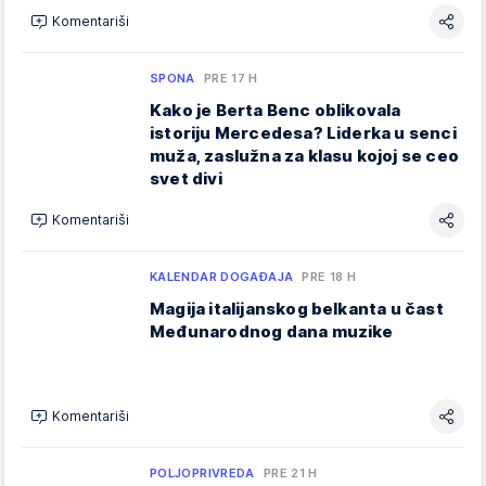
Komentariši
SPONA
PRE 17 H
Kako je Berta Benc oblikovala
istoriju Mercedesa? Liderka u senci
muža, zaslužna za klasu kojoj se ceo
svet divi
Komentariši
KALENDAR DOGAĐAJA
PRE 18 H
Magija italijanskog belkanta u čast
Međunarodnog dana muzike
Komentariši
POLJOPRIVREDA
PRE 21 H