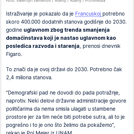
Foto: valentyn semenov / Alamy / Alamy / Profimedia
Istraživanje je pokazalo da je
Francuskoj
potrebno
skoro 400.000 dodatnih stanova godišnje do 2030.
godine
uglavnom zbog trenda smanjenja
domaćinstava koji je nastao uglavnom kao
posledica razvoda i starenja
, prenosi dnevnik
Figaro.
To znači da je ovoj državi do 2030. Potrebno čak
2,4 miliona stanova.
"Demografski pad ne dovodi do pada potražnje,
naprotiv. Neki delovi državne administracije govore
političarima da nema smisla ulagati u stambene
prostore jer za tim neće biti potrebe sutra, ali to je
pogrešno i to je ono što želimo da pokažemo",
rekao je Pol Mejer iz UNAM.