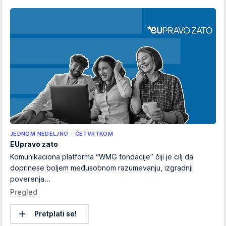
JEDNOM NEDELJNO - ČETVRTKOM
EUpravo zato
Komunikaciona platforma “WMG fondacije” čiji je cilj da
doprinese boljem međusobnom razumevanju, izgradnji
poverenja...
Pregled
Pretplati se!