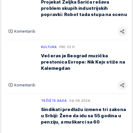
Projekat Željka Šarića rešava
problem skupih industrijskih
popravki: Robot tada stupa na scenu
Komentariši
KULTURA
PRE 23 H
Večeras je Beograd muzička
prestonica Evrope: Nik Kejv stiže na
Kalemegdan
Komentariši
TRŽIŠTE RADA
06.08.2026.
Sindikati predlažu izmene tri zakona
u Srbiji: Žene da idu sa 55 godina u
penziju, a muškarci sa 60