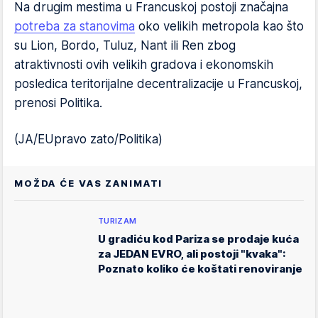
Na drugim mestima u Francuskoj postoji značajna
potreba za stanovima
oko velikih metropola kao što
su Lion, Bordo, Tuluz, Nant ili Ren zbog
atraktivnosti ovih velikih gradova i ekonomskih
posledica teritorijalne decentralizacije u Francuskoj,
prenosi Politika.
(JA/EUpravo zato/Politika)
MOŽDA ĆE VAS ZANIMATI
TURIZAM
U gradiću kod Pariza se prodaje kuća
za JEDAN EVRO, ali postoji "kvaka":
Poznato koliko će koštati renoviranje