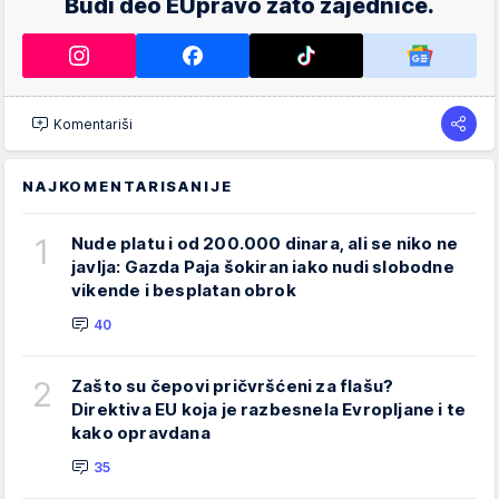
Budi deo EUpravo zato zajednice.
Komentariši
NAJKOMENTARISANIJE
1
Nude platu i od 200.000 dinara, ali se niko ne
javlja: Gazda Paja šokiran iako nudi slobodne
vikende i besplatan obrok
40
2
Zašto su čepovi pričvršćeni za flašu?
Direktiva EU koja je razbesnela Evropljane i te
kako opravdana
35