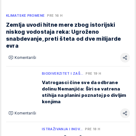
KLIMATSKE PROMENE
PRE 16 H
Zemlja uvodi hitne mere zbog istorijski
niskog vodostaja reka: Ugroženo
snabdevanje, preti šteta od dve milijarde
evra
Komentariši
BIODIVERZITET I ZAŠ…
PRE 19 H
Vatrogasci čine sve da odbrane
dolinu Nemanjića: Širi se vatrena
stihija na planini poznatoj po divljim
konjima
Komentariši
ISTRAŽIVANJA I INOV…
PRE 18 H