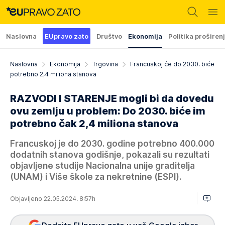
Naslovna
EUpravo zato
Društvo
Ekonomija
Politika proširen
Naslovna
Ekonomija
Trgovina
Francuskoj će do 2030. biće
potrebno 2,4 miliona stanova
RAZVODI I STARENJE mogli bi da dovedu
ovu zemlju u problem: Do 2030. biće im
potrebno čak 2,4 miliona stanova
Francuskoj je do 2030. godine potrebno 400.000
dodatnih stanova godišnje, pokazali su rezultati
objavljene studije Nacionalna unije graditelja
(UNAM) i Više škole za nekretnine (ESPI).
Objavljeno 22.05.2024. 8:57h