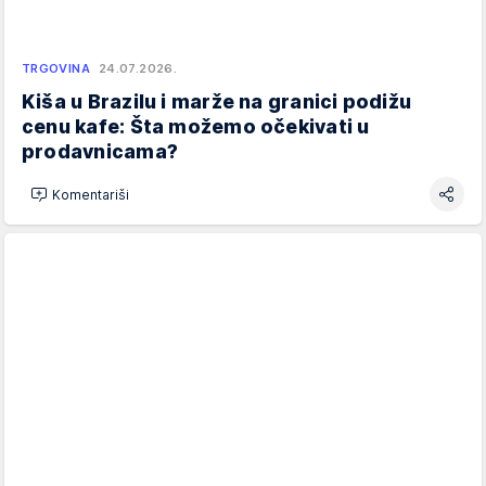
TRGOVINA
24.07.2026.
Kiša u Brazilu i marže na granici podižu
cenu kafe: Šta možemo očekivati u
prodavnicama?
Komentariši