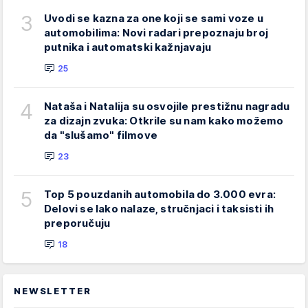
3
Uvodi se kazna za one koji se sami voze u
automobilima: Novi radari prepoznaju broj
putnika i automatski kažnjavaju
25
4
Nataša i Natalija su osvojile prestižnu nagradu
za dizajn zvuka: Otkrile su nam kako možemo
da "slušamo" filmove
23
5
Top 5 pouzdanih automobila do 3.000 evra:
Delovi se lako nalaze, stručnjaci i taksisti ih
preporučuju
18
NEWSLETTER