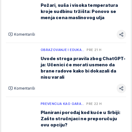
Požari, suša i visoka temperatura
kroje sudbinu tržišta: Ponovo se
menja cena maslinovog ulja
Komentariši
OBRAZOVANJE I EDUKA…
PRE 21 H
Uvode stroga pravila zbog ChatGPT-
ja: Učenici će morati usmeno da
brane radove kako bi dokazali da
nisu varali
Komentariši
PREVENCIJA KAO GARA…
PRE 22 H
Planirani porođaj kod kuće u Srbiji:
Zašto stručnjaci ne preporučuju
ovu opciju?