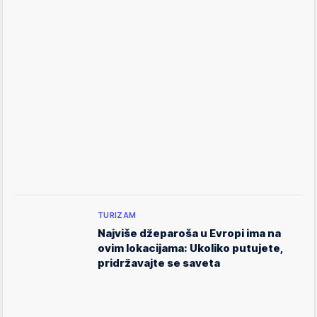
TURIZAM
Najviše džeparoša u Evropi ima na
ovim lokacijama: Ukoliko putujete,
pridržavajte se saveta