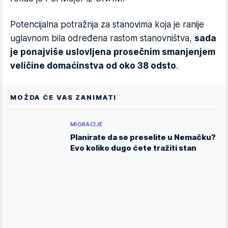
Potencijalna potražnja za stanovima koja je ranije
uglavnom bila određena rastom stanovništva,
sada
je ponajviše uslovljena prosečnim smanjenjem
veličine domaćinstva od oko 38 odsto
.
MOŽDA ĆE VAS ZANIMATI
MIGRACIJE
Planirate da se preselite u Nemačku?
Evo koliko dugo ćete tražiti stan