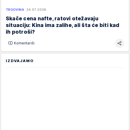
TRGOVINA
24.07.2026.
Skače cena nafte, ratovi otežavaju
situaciju: Kina ima zalihe, ali šta će biti kad
ih potroši?
Komentariši
IZDVAJAMO