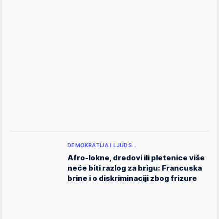
DEMOKRATIJA I LJUDS…
Afro-lokne, dredovi ili pletenice više
neće biti razlog za brigu: Francuska
brine i o diskriminaciji zbog frizure