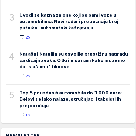
3
Uvodi se kazna za one koji se sami voze u
automobilima: Novi radari prepoznaju broj
putnika i automatski kažnjavaju
25
4
Nataša i Natalija su osvojile prestižnu nagradu
za dizajn zvuka: Otkrile su nam kako možemo
da "slušamo" filmove
23
5
Top 5 pouzdanih automobila do 3.000 evra:
Delovi se lako nalaze, stručnjaci i taksisti ih
preporučuju
18
NEWSLETTER