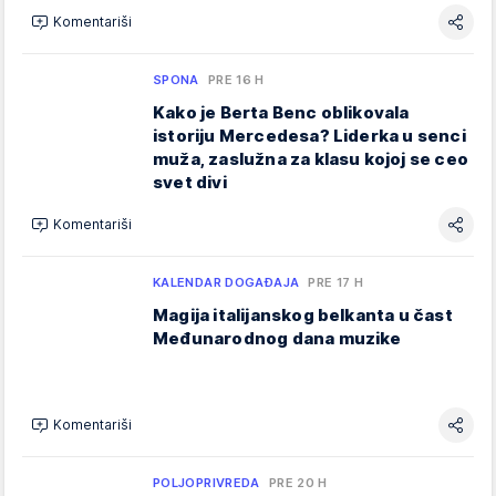
Komentariši
SPONA
PRE 16 H
Kako je Berta Benc oblikovala
istoriju Mercedesa? Liderka u senci
muža, zaslužna za klasu kojoj se ceo
svet divi
Komentariši
KALENDAR DOGAĐAJA
PRE 17 H
Magija italijanskog belkanta u čast
Međunarodnog dana muzike
Komentariši
POLJOPRIVREDA
PRE 20 H