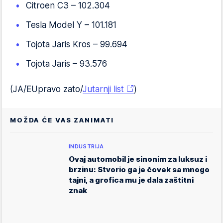
Citroen C3 – 102.304
Tesla Model Y – 101.181
Tojota Jaris Kros – 99.694
Tojota Jaris – 93.576
(JA/EUpravo zato/
Jutarnji list
)
MOŽDA ĆE VAS ZANIMATI
INDUSTRIJA
Ovaj automobil je sinonim za luksuz i
brzinu: Stvorio ga je čovek sa mnogo
tajni, a grofica mu je dala zaštitni
znak