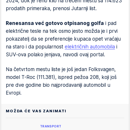
2024, dok je reno klio na trećem mestu sa 114.623
prodatih primeraka, prenosi Jutarnji list.
Renesansa već gotovo otpisanog golfa
i pad
električne tesle na tek osmo jesto možda je i prvi
pokazatelj da se preferencije kupaca opet vraćaju
na staro i da popularnost
električnih automobila
i
SUV-ova polako jenjava, navodi ovaj portal.
Na četvrtom mestu liste je još jedan Folksvagen,
model T-Roc (111.381), ispred pežoa 208, koji još
pre dve godine bio najprodavaniji automobil u
Evropi.
MOŽDA ĆE VAS ZANIMATI
TRANSPORT