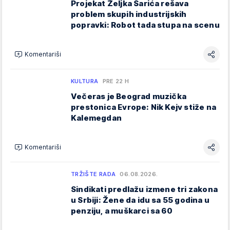
Projekat Željka Šarića rešava
problem skupih industrijskih
popravki: Robot tada stupa na scenu
Komentariši
KULTURA
PRE 22 H
Večeras je Beograd muzička
prestonica Evrope: Nik Kejv stiže na
Kalemegdan
Komentariši
TRŽIŠTE RADA
06.08.2026.
Sindikati predlažu izmene tri zakona
u Srbiji: Žene da idu sa 55 godina u
penziju, a muškarci sa 60