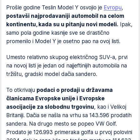
Prošle godine Teslin Model Y osvojio je
Evropu
,
postavši najprodavaniji automobil na celom
kontinentu, kada su u pitanju novi modeli.
Ipak,
samo pola godine kasnije sve se drastično
promenilo i Model Y je osetno pao na ovoj listi.
Umesto relativno skupog električnog SUV-a, prvi
na novoj listi je jedan od najjeftinijih automobila na
tržištu, gradski model dačia sandero.
To otkrivaju
podaci o prodaji u državama
članicama Evropske unije i Evropske
asocijacije za slobodnu trgovinu
, kao i Velikoj
Britaniji. Dačia se našla na vrhu sa 143.596 prodatih
sandera. Na drugo mesto se popeo VW Golf.
Prodato je 126.993 primeraka golfa u prvoj polovini