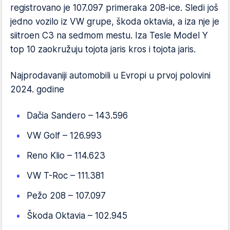
registrovano je 107.097 primeraka 208-ice. Sledi još
jedno vozilo iz VW grupe, škoda oktavia, a iza nje je
siitroen C3 na sedmom mestu. Iza Tesle Model Y
top 10 zaokružuju tojota jaris kros i tojota jaris.
Najprodavaniji automobili u Evropi u prvoj polovini
2024. godine
Dačia Sandero – 143.596
VW Golf – 126.993
Reno Klio – 114.623
VW T-Roc – 111.381
Pežo 208 – 107.097
Škoda Oktavia – 102.945