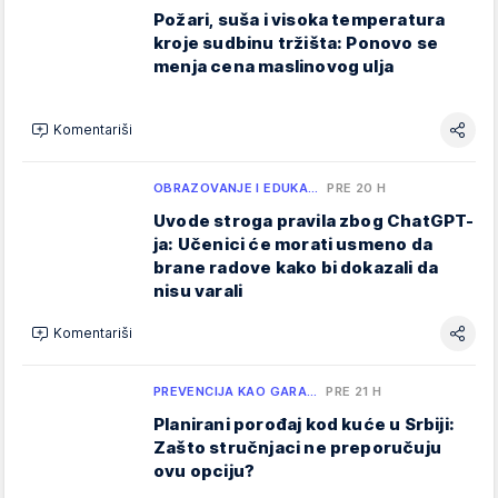
Požari, suša i visoka temperatura
kroje sudbinu tržišta: Ponovo se
menja cena maslinovog ulja
Komentariši
OBRAZOVANJE I EDUKA…
PRE 20 H
Uvode stroga pravila zbog ChatGPT-
ja: Učenici će morati usmeno da
brane radove kako bi dokazali da
nisu varali
Komentariši
PREVENCIJA KAO GARA…
PRE 21 H
Planirani porođaj kod kuće u Srbiji:
Zašto stručnjaci ne preporučuju
ovu opciju?