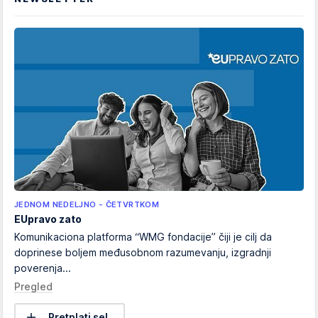
JEDNOM NEDELJNO - ČETVRTKOM
EUpravo zato
Komunikaciona platforma “WMG fondacije” čiji je cilj da
doprinese boljem međusobnom razumevanju, izgradnji
poverenja...
Pregled
Pretplati se!