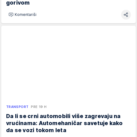
gorivom
Komentariši
TRANSPORT
PRE 19 H
Da li se crni automobili više zagrevaju na
vrućinama: Automehaničar savetuje kako
da se vozi tokom leta