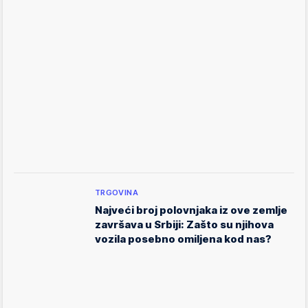
TRGOVINA
Najveći broj polovnjaka iz ove zemlje
završava u Srbiji: Zašto su njihova
vozila posebno omiljena kod nas?