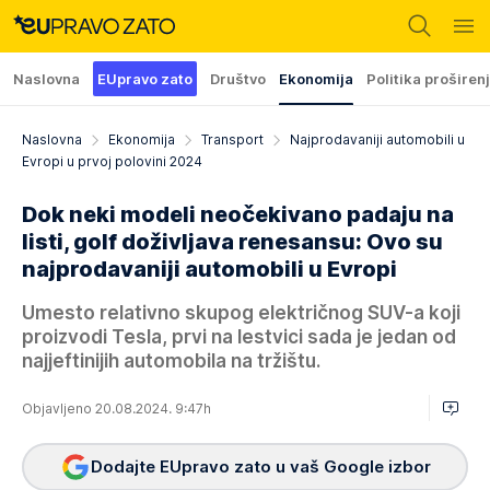
Naslovna
EUpravo zato
Društvo
Ekonomija
Politika proširen
Naslovna
Ekonomija
Transport
Najprodavaniji automobili u
Evropi u prvoj polovini 2024
Dok neki modeli neočekivano padaju na
listi, golf doživljava renesansu: Ovo su
najprodavaniji automobili u Evropi
Umesto relativno skupog električnog SUV-a koji
proizvodi Tesla, prvi na lestvici sada je jedan od
najjeftinijih automobila na tržištu.
Objavljeno 20.08.2024. 9:47h
Dodajte EUpravo zato u vaš Google izbor