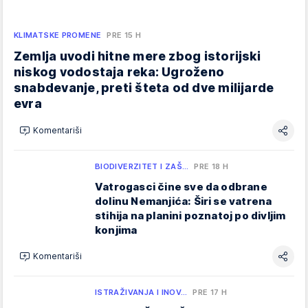
KLIMATSKE PROMENE
PRE 15 H
Zemlja uvodi hitne mere zbog istorijski
niskog vodostaja reka: Ugroženo
snabdevanje, preti šteta od dve milijarde
evra
Komentariši
BIODIVERZITET I ZAŠ…
PRE 18 H
Vatrogasci čine sve da odbrane
dolinu Nemanjića: Širi se vatrena
stihija na planini poznatoj po divljim
konjima
Komentariši
ISTRAŽIVANJA I INOV…
PRE 17 H