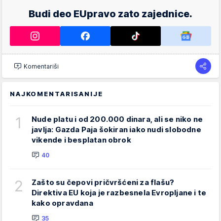
Budi deo EUpravo zato zajednice.
Komentariši
NAJKOMENTARISANIJE
1
Nude platu i od 200.000 dinara, ali se niko ne
javlja: Gazda Paja šokiran iako nudi slobodne
vikende i besplatan obrok
40
2
Zašto su čepovi pričvršćeni za flašu?
Direktiva EU koja je razbesnela Evropljane i te
kako opravdana
35