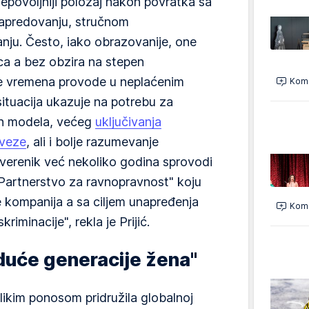
nepovoljniji položaj nakon povratka sa
napredovanju, stručnom
anju. Često, iako obrazovanije, one
a a bez obzira na stepen
e vremena provode u neplaćenim
Kome
ituacija ukazuje na potrebu za
nih modela, većeg
uključivanja
aveze
, ali i bolje razumevanje
erenik već nekoliko godina sprovodi
 "Partnerstvo za ravnopravnost" koju
e kompanija a sa ciljem unapređenja
Kome
iminacije", rekla je Prijić.
duće generacije žena"
ikim ponosom pridružila globalnoj