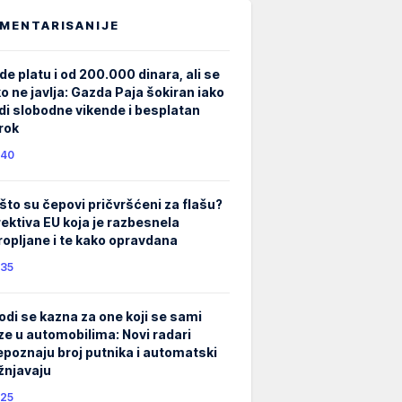
MENTARISANIJE
de platu i od 200.000 dinara, ali se
ko ne javlja: Gazda Paja šokiran iako
di slobodne vikende i besplatan
rok
40
što su čepovi pričvršćeni za flašu?
rektiva EU koja je razbesnela
ropljane i te kako opravdana
35
odi se kazna za one koji se sami
ze u automobilima: Novi radari
epoznaju broj putnika i automatski
žnjavaju
25