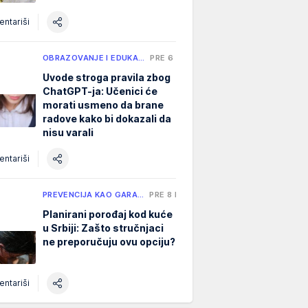
ntariši
OBRAZOVANJE I EDUKA…
PRE 6 H
Uvode stroga pravila zbog
ChatGPT-ja: Učenici će
morati usmeno da brane
radove kako bi dokazali da
nisu varali
ntariši
PREVENCIJA KAO GARA…
PRE 8 H
Planirani porođaj kod kuće
u Srbiji: Zašto stručnjaci
ne preporučuju ovu opciju?
ntariši