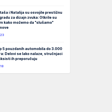
taša i Natalija su osvojile prestižnu
gradu za dizajn zvuka: Otkrile su
m kako možemo da "slušamo"
lmove
23
p 5 pouzdanih automobila do 3.000
ra: Delovi se lako nalaze, stručnjaci
taksisti ih preporučuju
18