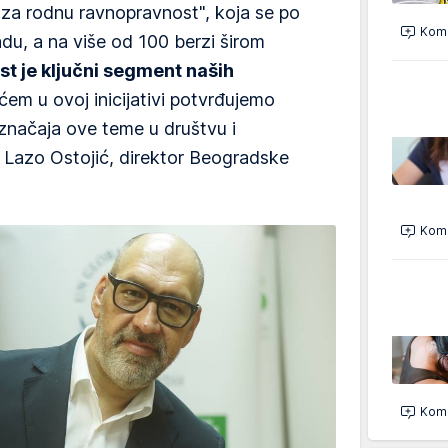
o za rodnu ravnopravnost", koja se po
Kome
u, a na više od 100 berzi širom
t je ključni segment naših
em u ovoj inicijativi potvrđujemo
značaja ove teme u društvu i
e Lazo Ostojić, direktor Beogradske
Kome
Kome