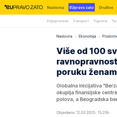
Naslovna
EUpravo zato
Društvo
Poljoprivreda
Transport
Trgovina
Tur
Događaji
News
WMG fondacija
Naslovna
Ekonomija
Poslovne
Više od 100 sv
ravnopravnost
poruku ženama
Globalna inicijativa "Be
okuplja finansijske centr
polova, a Beogradska ber
Objavljeno 12.03.2025. 15:25h