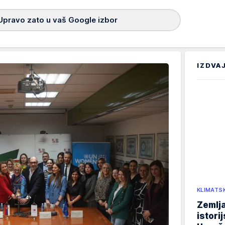
Upravo zato u vaš Google izbor
IZDVA
KLIMATS
Zemlja
istori