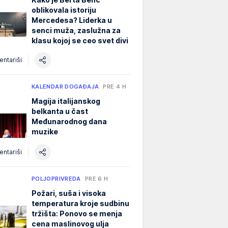
oblikovala istoriju
Mercedesa? Liderka u
senci muža, zaslužna za
klasu kojoj se ceo svet divi
ntariši
KALENDAR DOGAĐAJA
PRE 4 H
Magija italijanskog
belkanta u čast
Međunarodnog dana
muzike
ntariši
POLJOPRIVREDA
PRE 6 H
Požari, suša i visoka
temperatura kroje sudbinu
tržišta: Ponovo se menja
cena maslinovog ulja