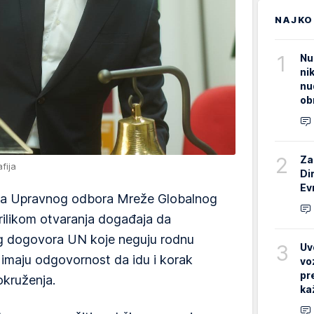
NAJKO
1
Nu
ni
nu
ob
2
Za
fija
Di
Ev
ica Upravnog odbora Mreže Globalnog
prilikom otvaranja događaja da
og dogovora UN koje neguju rodnu
3
Uv
 imaju odgovornost da idu i korak
vo
pr
okruženja.
ka