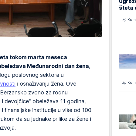
Ugrož
šteta 
Kome
veta tokom marta meseca
 obeležava Međunarodni dan žena
,
ulogu poslovnog sektora u
Kome
vnosti
i osnaživanju žena. Ove
a "Berzansko zvono za rodnu
i devojčice" obeležava 11 godina,
i finansijske institucije u više od 100
ukom da su jednake prilike za žene i
azvoja.