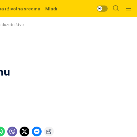
a i životna sredina
Mladi
eduzetništvo
nu