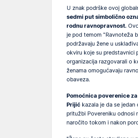
U znak podrške ovoj globaln
sedmi put simbolično ozn
rodnu ravnopravnost.
Ovog
je pod temom "Ravnoteža b
podržavaju žene u usklađivan
okviru koje su predstavnici
organizacija razgovarali o 
ženama omogućavaju ravnote
obaveza.
Pomoćnica poverenice za 
Prijić
kazala je da se jedan
pritužbi Povereniku odnosi n
naročito tokom i nakon por