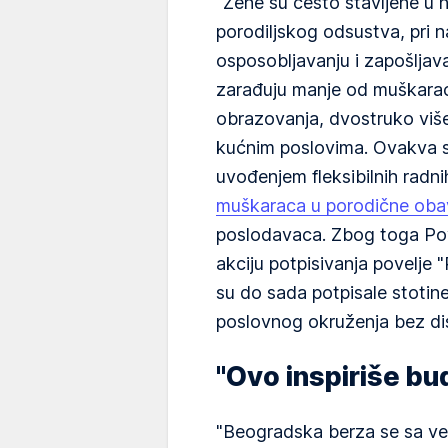
"Žene su često stavljene u 
porodiljskog odsustva, pri 
osposobljavanju i zapošljav
zarađuju manje od muškarac
obrazovanja, dvostruko viš
kućnim poslovima. Ovakva s
uvođenjem fleksibilnih rad
muškaraca u porodične ob
poslodavaca. Zbog toga Pov
akciju potpisivanja povelje
su do sada potpisale stotin
poslovnog okruženja bez diskr
"Ovo inspiriše bu
"Beogradska berza se sa vel