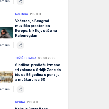
ntariši
KULTURA
PRE 8 H
Večeras je Beograd
muzička prestonica
Evrope: Nik Kejv stiže na
Kalemegdan
ntariši
TRŽIŠTE RADA
06.08.2026.
Sindikati predlažu izmene
tri zakona u Srbiji: Žene da
idu sa 55 godina u penziju,
a muškarci sa 60
ntariši
SPONA
PRE 3 H
Kako je Berta Benc