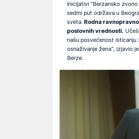
inicijativi "Berzansko zvon
sedmi put održava u Beograd
sveta.
Rodna ravnopravnos
poslovnih vrednosti.
Učešć
našu posvećenost isticanju 
osnaživanje žena", izjavio j
Berze.