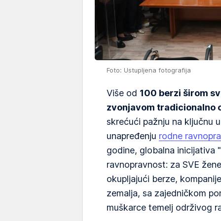
Foto: Ustupljena fotografija
Više od
100 berzi širom s
zvonjavom tradicionalno
skrećući pažnju na ključnu 
unapređenju
rodne ravnopra
godine, globalna inicijativ
ravnopravnost: za SVE žene 
okupljajući berze, kompanije 
zemalja, sa zajedničkom por
muškarce temelj održivog r