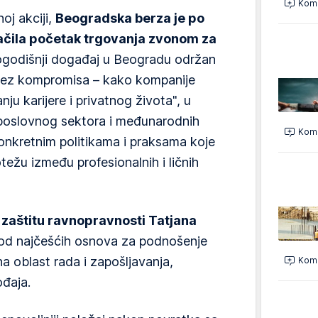
Kome
oj akciji,
Beogradska berza je po
ačila početak trgovanja zvonom za
odišnji događaj u Beogradu održan
ez kompromisa – kako kompanije
ju karijere i privatnog života", u
 poslovnog sektora i međunarodnih
Kome
konkretnim politikama i praksama koje
žu između profesionalnih i ličnih
zaštitu ravnopravnosti Tatjana
 od najčešćih osnova za podnošenje
a oblast rada i zapošljavanja,
Kome
ođaja.