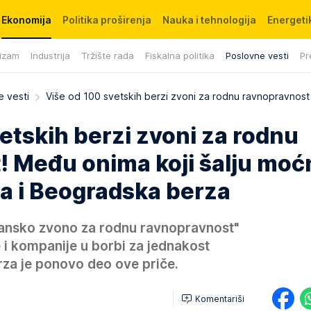
Ekonomija
Politika proširenja
Nauka i tehnologija
Energetik
izam
Industrija
Tržište rada
Fiskalna politika
Poslovne vesti
Pr
 vesti
Više od 100 svetskih berzi zvoni za rodnu ravnopravnost
etskih berzi zvoni za rodnu
! Među onima koji šalju moć
 i Beogradska berza
rzansko zvono za rodnu ravnopravnost"
e i kompanije u borbi za jednakost
za je ponovo deo ove priče.
Komentariši