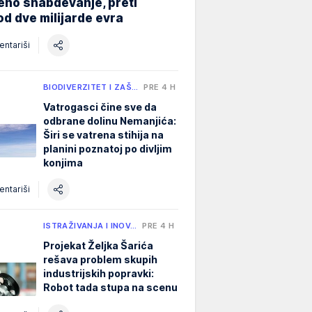
eno snabdevanje, preti
od dve milijarde evra
ntariši
BIODIVERZITET I ZAŠ…
PRE 4 H
Vatrogasci čine sve da
odbrane dolinu Nemanjića:
Širi se vatrena stihija na
planini poznatoj po divljim
konjima
ntariši
ISTRAŽIVANJA I INOV…
PRE 4 H
Projekat Željka Šarića
rešava problem skupih
industrijskih popravki:
Robot tada stupa na scenu