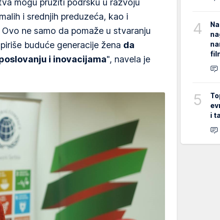
tva mogu pružiti podršku u razvoju
alih i srednjih preduzeća, kao i
4
Na
. Ovo ne samo da pomaže u stvaranju
na
na
inspiriše buduće generacije žena
da
fi
poslovanju i inovacijama
", navela je
5
To
ev
i 