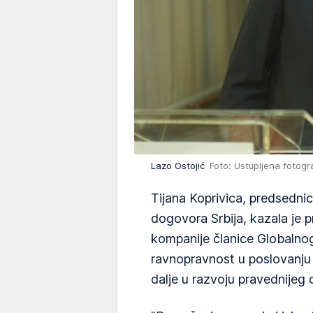
Lazo Ostojić
Foto: Ustupljena fotogra
Tijana Koprivica, predsedn
dogovora Srbija, kazala je 
kompanije članice Globaln
ravnopravnost u poslovanju
dalje u razvoju pravednijeg 