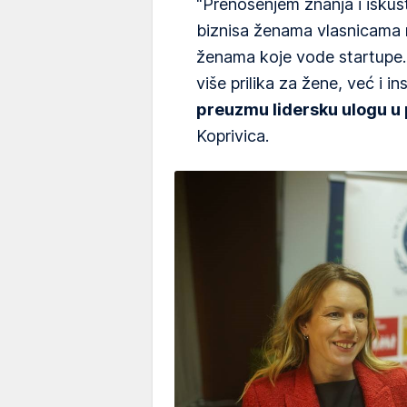
"Prenošenjem znanja i iskus
biznisa ženama vlasnicama m
ženama koje vode startupe
više prilika za žene, već i 
preuzmu lidersku ulogu u 
Koprivica.