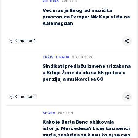
KULTURA
PRE 22 H
Večeras je Beograd muzička
prestonica Evrope: Nik Kejv stiže na
Kalemegdan
Komentariši
TRŽIŠTE RADA
06.08.2026.
Sindikati predlažu izmene tri zakona
u Srbiji: Žene da idu sa 55 godina u
penziju, a muškarci sa 60
Komentariši
SPONA
PRE 17 H
Kako je Berta Benc oblikovala
istoriju Mercedesa? Liderka u senci
muža, zaslužna za klasu kojoj se ceo