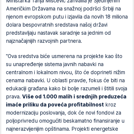
Ministarka Tanja Miščević zahvalila je Sjedinjenim
Američkim Državama na snažnoj podršci Srbiji na
njenom evropskom putu i izjavila da novih 18 miliona
dolara bespovratnih sredstava našoj državi
predstavljaju nastavak saradnje sa jednim od
najznačajnijih razvojnih partnera.
"Ova sredstva biće usmerena na projekte kao što
su unapređenje sistema javnih nabavki na
centralnom i lokalnom nivou, što će doprineti nižim
cenama nabavki. U oblasti pravde, fokus će biti na
edukaciji građana kako bi bolje razumeli i štitili svoja
prava.
Više od 1.000 malih i srednjih preduzeća
imaće priliku da poveća profitabilnost
kroz
modernizaciju poslovanja, dok će novi fondovi za
poljoprivredu omogućiti beskamatno finansiranje u
najnerazvijenijim opštinama. Projekti energetske