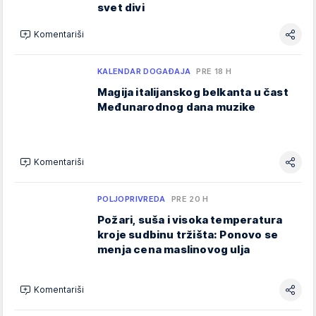
svet divi
Komentariši
KALENDAR DOGAĐAJA
PRE 18 H
Magija italijanskog belkanta u čast
Međunarodnog dana muzike
Komentariši
POLJOPRIVREDA
PRE 20 H
Požari, suša i visoka temperatura
kroje sudbinu tržišta: Ponovo se
menja cena maslinovog ulja
Komentariši