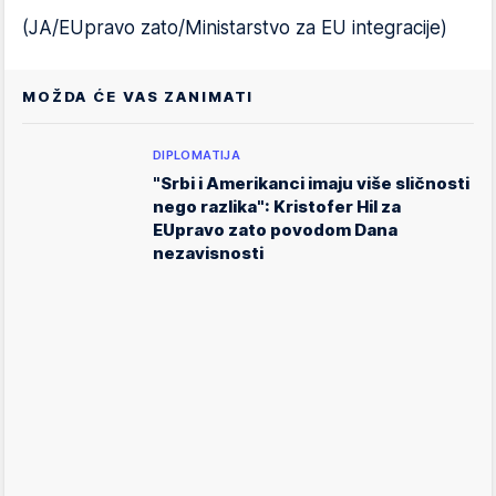
(JA/EUpravo zato/Ministarstvo za EU integracije)
MOŽDA ĆE VAS ZANIMATI
DIPLOMATIJA
"Srbi i Amerikanci imaju više sličnosti
nego razlika": Kristofer Hil za
EUpravo zato povodom Dana
nezavisnosti