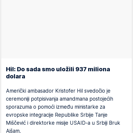
Hil: Do sada smo uložili 937 miliona
dolara
Američki ambasador Kristofer Hil svedočio je
ceremoniji potpisivanja amandmana postojećih
sporazuma o pomoći između ministarke za
evropske integracije Republike Srbije Tanje
Miščević i direktorke misije USAID-a u Srbiji Bruk
Ajšam.