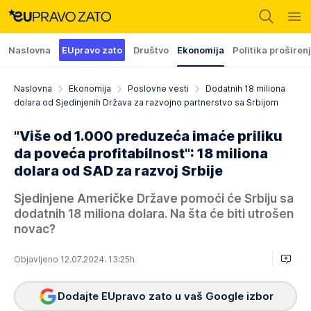
Naslovna
EUpravo zato
Društvo
Ekonomija
Politika proširen
Naslovna
Ekonomija
Poslovne vesti
Dodatnih 18 miliona
dolara od Sjedinjenih Država za razvojno partnerstvo sa Srbijom
"Više od 1.000 preduzeća imaće priliku
da poveća profitabilnost": 18 miliona
dolara od SAD za razvoj Srbije
Sjedinjene Američke Države pomoći će Srbiju sa
dodatnih 18 miliona dolara. Na šta će biti utrošen
novac?
Objavljeno 12.07.2024. 13:25h
Dodajte EUpravo zato u vaš Google izbor