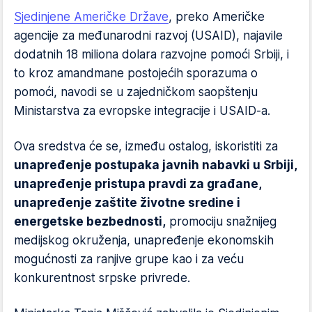
Sjedinjene Američke Države
, preko Američke
agencije za međunarodni razvoj (USAID), najavile
dodatnih 18 miliona dolara razvojne pomoći Srbiji, i
to kroz amandmane postojećih sporazuma o
pomoći, navodi se u zajedničkom saopštenju
Ministarstva za evropske integracije i USAID-a.
Ova sredstva će se, između ostalog, iskoristiti za
unapređenje postupaka javnih nabavki u Srbiji,
unapređenje pristupa pravdi za građane,
unapređenje zaštite životne sredine i
energetske bezbednosti,
promociju snažnijeg
medijskog okruženja, unapređenje ekonomskih
mogućnosti za ranjive grupe kao i za veću
konkurentnost srpske privrede.