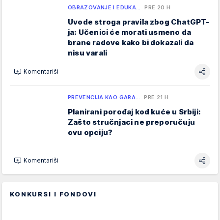
OBRAZOVANJE I EDUKA…
PRE 20 H
Uvode stroga pravila zbog ChatGPT-
ja: Učenici će morati usmeno da
brane radove kako bi dokazali da
nisu varali
Komentariši
PREVENCIJA KAO GARA…
PRE 21 H
Planirani porođaj kod kuće u Srbiji:
Zašto stručnjaci ne preporučuju
ovu opciju?
Komentariši
KONKURSI I FONDOVI