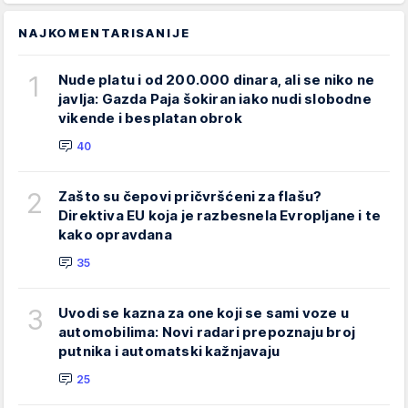
NAJKOMENTARISANIJE
1
Nude platu i od 200.000 dinara, ali se niko ne
javlja: Gazda Paja šokiran iako nudi slobodne
vikende i besplatan obrok
40
2
Zašto su čepovi pričvršćeni za flašu?
Direktiva EU koja je razbesnela Evropljane i te
kako opravdana
35
3
Uvodi se kazna za one koji se sami voze u
automobilima: Novi radari prepoznaju broj
putnika i automatski kažnjavaju
25