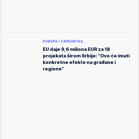
EVROPA I ZAPADNI BA…
EU daje 9,6 miliona EUR za 18
projekata širom Srbije: "Ovo će imati
konkretne efekte na građane i
regione"