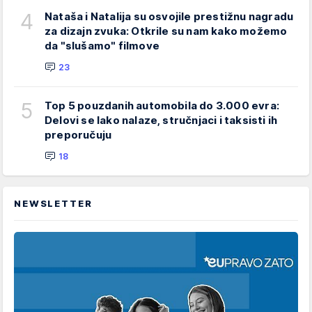
4
Nataša i Natalija su osvojile prestižnu nagradu
za dizajn zvuka: Otkrile su nam kako možemo
da "slušamo" filmove
23
5
Top 5 pouzdanih automobila do 3.000 evra:
Delovi se lako nalaze, stručnjaci i taksisti ih
preporučuju
18
NEWSLETTER