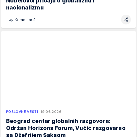
Nobelovci pričaju o globaliznu i
nacionalizmu
Komentariši
POSLOVNE VESTI
19.06.2026.
Beograd centar globalnih razgovora:
Održan Horizons Forum, Vučić razgovarao
sa Džefrijem Saksom