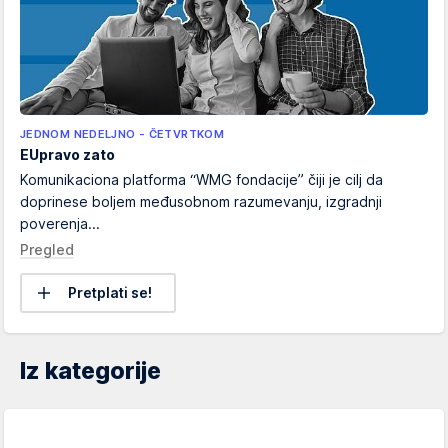
JEDNOM NEDELJNO - ČETVRTKOM
EUpravo zato
Komunikaciona platforma “WMG fondacije” čiji je cilj da
doprinese boljem međusobnom razumevanju, izgradnji
poverenja...
Pregled
Pretplati se!
Iz kategorije