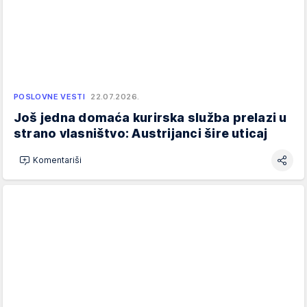
POSLOVNE VESTI
22.07.2026.
Još jedna domaća kurirska služba prelazi u
strano vlasništvo: Austrijanci šire uticaj
Komentariši