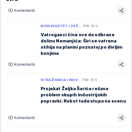
Komentariši
BIODIVERZITET I ZAŠ…
PRE 18 H
Vatrogasci čine sve da odbrane
dolinu Nemanjića: Širi se vatrena
stihija na planini poznatoj po divljim
konjima
Komentariši
ISTRAŽIVANJA I INOV…
PRE 18 H
Projekat Željka Šarića rešava
problem skupih industrijskih
popravki: Robot tada stupa na scenu
Komentariši