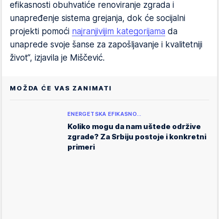
efikasnosti obuhvatiće renoviranje zgrada i
unapređenje sistema grejanja, dok će socijalni
projekti pomoći
najranjivijim kategorijama
da
unaprede svoje šanse za zapošljavanje i kvalitetniji
život“, izjavila je Miščević.
MOŽDA ĆE VAS ZANIMATI
ENERGETSKA EFIKASNO…
Koliko mogu da nam uštede održive
zgrade? Za Srbiju postoje i konkretni
primeri