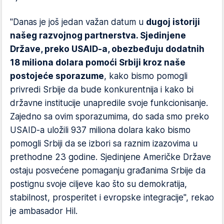
"Danas je još jedan važan datum u
dugoj istoriji
našeg razvojnog partnerstva. Sjedinjene
Države, preko USAID-a, obezbeđuju dodatnih
18 miliona dolara pomoći Srbiji kroz naše
postojeće sporazume
, kako bismo pomogli
privredi Srbije da bude konkurentnija i kako bi
državne institucije unapredile svoje funkcionisanje.
Zajedno sa ovim sporazumima, do sada smo preko
USAID-a uložili 937 miliona dolara kako bismo
pomogli Srbiji da se izbori sa raznim izazovima u
prethodne 23 godine. Sjedinjene Američke Države
ostaju posvećene pomaganju građanima Srbije da
postignu svoje ciljeve kao što su demokratija,
stabilnost, prosperitet i evropske integracije", rekao
je ambasador Hil.