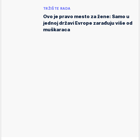
TRŽIŠTE RADA
Ovo je pravo mesto za žene: Samo u
jednoj državi Evrope zarađuju više od
muškaraca