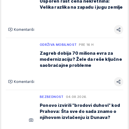
Usporen rast cena nekretnina:
Velika razlika na zapadu i jugu zemlje
Komentariši
ODRŽIVA MOBILNOST
PRE 16 H
Zagreb dobija 70 miliona evra za
modernizaciju? Žele da reše ključne
saobraćajne probleme
Komentariši
BEZBEDNOST
04.08.2026.
Ponovo izvirili "brodovi duhovi" kod
Prahova: Šta sve do sada znamo o
njihovom izvlačenju iz Dunava?