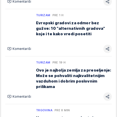
Komentariši
TURIZAM
PRE 1 H
Evropski gradovi za odmor bez
gužve: 10 "alternativnih gradova"
koje i te kako vredi posetiti
Komentariši
TURIZAM
PRE 19 H
Ovo je najbolja zemlja za preseljenje:
Može se pohvaliti najkvalitetnijim
vazduhom i dobrim poslovnim
prilikama
Komentariši
TRGOVINA
PRE 8 MIN