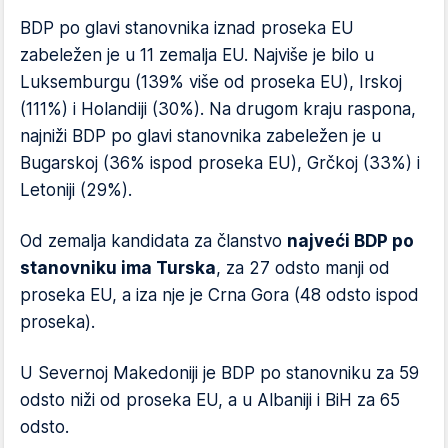
BDP po glavi stanovnika iznad proseka EU
zabeležen je u 11 zemalja EU. Najviše je bilo u
Luksemburgu (139% više od proseka EU), Irskoj
(111%) i Holandiji (30%). Na drugom kraju raspona,
najniži BDP po glavi stanovnika zabeležen je u
Bugarskoj (36% ispod proseka EU), Grčkoj (33%) i
Letoniji (29%).
Od zemalja kandidata za članstvo
najveći BDP po
stanovniku ima Turska
, za 27 odsto manji od
proseka EU, a iza nje je Crna Gora (48 odsto ispod
proseka).
U Severnoj Makedoniji je BDP po stanovniku za 59
odsto niži od proseka EU, a u Albaniji i BiH za 65
odsto.