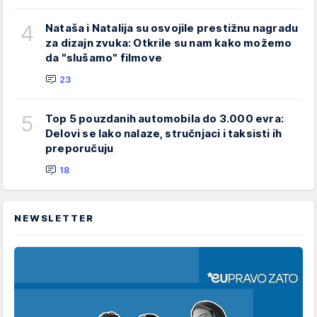
4
Nataša i Natalija su osvojile prestižnu nagradu
za dizajn zvuka: Otkrile su nam kako možemo
da "slušamo" filmove
23
5
Top 5 pouzdanih automobila do 3.000 evra:
Delovi se lako nalaze, stručnjaci i taksisti ih
preporučuju
18
NEWSLETTER