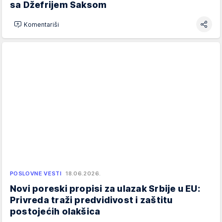
sa Džefrijem Saksom
Komentariši
POSLOVNE VESTI
18.06.2026.
Novi poreski propisi za ulazak Srbije u EU:
Privreda traži predvidivost i zaštitu
postojećih olakšica