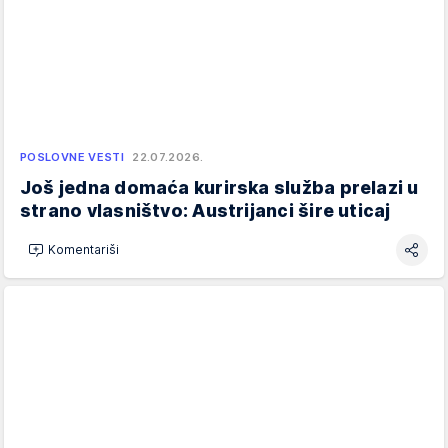
POSLOVNE VESTI
22.07.2026.
Još jedna domaća kurirska služba prelazi u
strano vlasništvo: Austrijanci šire uticaj
Komentariši