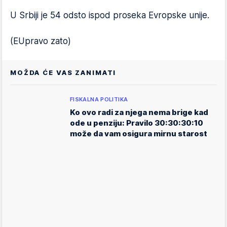
U Srbiji je 54 odsto ispod proseka Evropske unije.
(EUpravo zato)
MOŽDA ĆE VAS ZANIMATI
FISKALNA POLITIKA
Ko ovo radi za njega nema brige kad
ode u penziju: Pravilo 30:30:30:10
može da vam osigura mirnu starost