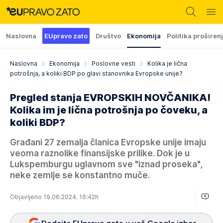
Naslovna
EUpravo zato
Društvo
Ekonomija
Politika proširen
Naslovna
Ekonomija
Poslovne vesti
Kolika je lična
potrošnja, a koliki BDP po glavi stanovnika Evropske unije?
Pregled stanja EVROPSKIH NOVČANIKA!
Kolika im je lična potrošnja po čoveku, a
koliki BDP?
Građani 27 zemalja članica Evropske unije imaju
veoma raznolike finansijske prilike. Dok je u
Lukspemburgu uglavnom sve "iznad proseka",
neke zemlje se konstantno muče.
Objavljeno 19.06.2024. 16:42h