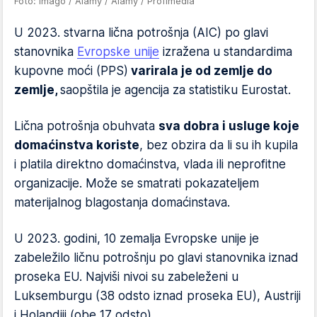
Foto: Imago / Alamy / Alamy / Profimedia
U 2023. stvarna lična potrošnja (AIC) po glavi
stanovnika
Evropske unije
izražena u standardima
kupovne moći (PPS)
varirala je od zemlje do
zemlje,
saopštila je agencija za statistiku Eurostat.
Lična potrošnja obuhvata
sva dobra i usluge koje
domaćinstva koriste
, bez obzira da li su ih kupila
i platila direktno domaćinstva, vlada ili neprofitne
organizacije. Može se smatrati pokazateljem
materijalnog blagostanja domaćinstava.
U 2023. godini, 10 zemalja Evropske unije je
zabeležilo ličnu potrošnju po glavi stanovnika iznad
proseka EU. Najviši nivoi su zabeleženi u
Luksemburgu (38 odsto iznad proseka EU), Austriji
i Holandiji (obe 17 odsto).