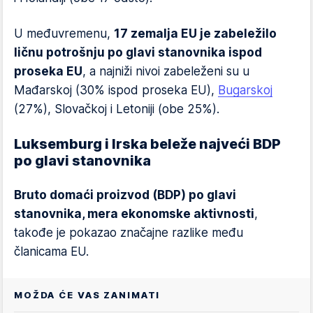
U međuvremenu,
17 zemalja EU je zabeležilo
ličnu potrošnju po glavi stanovnika ispod
proseka EU
, a najniži nivoi zabeleženi su u
Mađarskoj (30% ispod proseka EU),
Bugarskoj
(27%), Slovačkoj i Letoniji (obe 25%).
Luksemburg i Irska beleže najveći BDP
po glavi stanovnika
Bruto domaći proizvod (BDP) po glavi
stanovnika, mera ekonomske aktivnosti
,
takođe je pokazao značajne razlike među
članicama EU.
MOŽDA ĆE VAS ZANIMATI