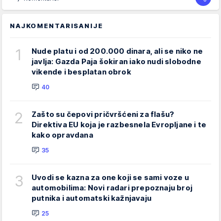
NAJKOMENTARISANIJE
1
Nude platu i od 200.000 dinara, ali se niko ne
javlja: Gazda Paja šokiran iako nudi slobodne
vikende i besplatan obrok
40
2
Zašto su čepovi pričvršćeni za flašu?
Direktiva EU koja je razbesnela Evropljane i te
kako opravdana
35
3
Uvodi se kazna za one koji se sami voze u
automobilima: Novi radari prepoznaju broj
putnika i automatski kažnjavaju
25