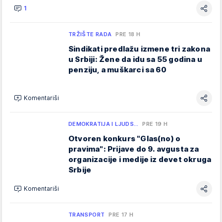
1
TRŽIŠTE RADA
PRE 18 H
Sindikati predlažu izmene tri zakona
u Srbiji: Žene da idu sa 55 godina u
penziju, a muškarci sa 60
Komentariši
DEMOKRATIJA I LJUDS…
PRE 19 H
Otvoren konkurs "Glas(no) o
pravima": Prijave do 9. avgusta za
organizacije i medije iz devet okruga
Srbije
Komentariši
TRANSPORT
PRE 17 H