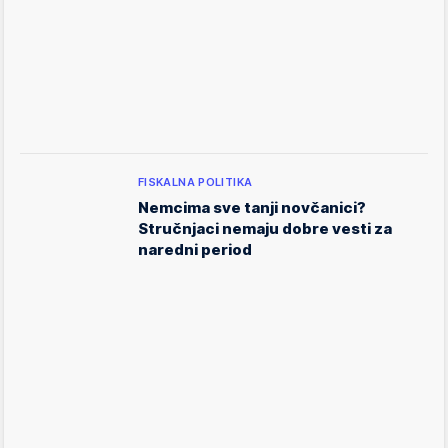
FISKALNA POLITIKA
Nemcima sve tanji novčanici?
Stručnjaci nemaju dobre vesti za
naredni period