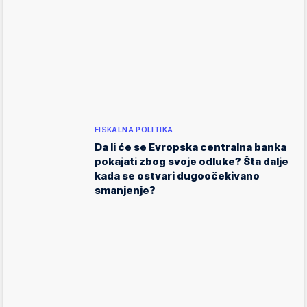
FISKALNA POLITIKA
Da li će se Evropska centralna banka
pokajati zbog svoje odluke? Šta dalje
kada se ostvari dugoočekivano
smanjenje?