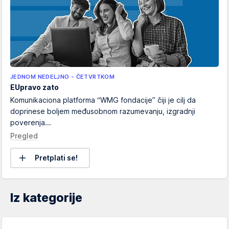
JEDNOM NEDELJNO - ČETVRTKOM
EUpravo zato
Komunikaciona platforma “WMG fondacije” čiji je cilj da
doprinese boljem međusobnom razumevanju, izgradnji
poverenja...
Pregled
Pretplati se!
Iz kategorije