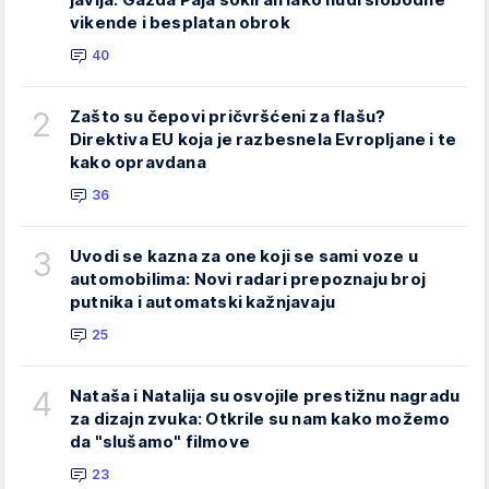
vikende i besplatan obrok
40
2
Zašto su čepovi pričvršćeni za flašu?
Direktiva EU koja je razbesnela Evropljane i te
kako opravdana
36
3
Uvodi se kazna za one koji se sami voze u
automobilima: Novi radari prepoznaju broj
putnika i automatski kažnjavaju
25
4
Nataša i Natalija su osvojile prestižnu nagradu
za dizajn zvuka: Otkrile su nam kako možemo
da "slušamo" filmove
23