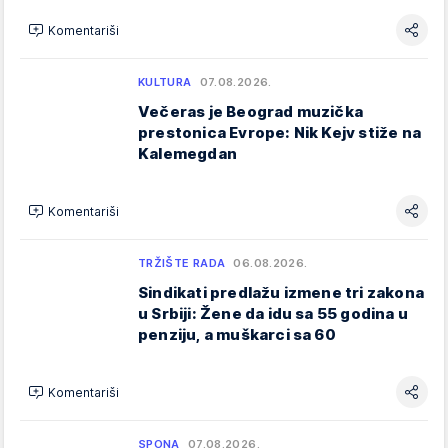
Komentariši
KULTURA
07.08.2026.
Večeras je Beograd muzička
prestonica Evrope: Nik Kejv stiže na
Kalemegdan
Komentariši
TRŽIŠTE RADA
06.08.2026.
Sindikati predlažu izmene tri zakona
u Srbiji: Žene da idu sa 55 godina u
penziju, a muškarci sa 60
Komentariši
SPONA
07.08.2026.