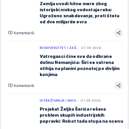
Zemlja uvodi hitne mere zbog
istorijski niskog vodostaja reka:
Ugroženo snabdevanje, preti šteta
od dve milijarde evra
Komentariši
BIODIVERZITET I ZAŠ…
07.08.2026.
Vatrogasci čine sve da odbrane
dolinu Nemanjića: Širi se vatrena
stihija na planini poznatoj po divljim
konjima
Komentariši
ISTRAŽIVANJA I INOV…
07.08.2026.
Projekat Željka Šarića rešava
problem skupih industrijskih
popravki: Robot tada stupa na scenu