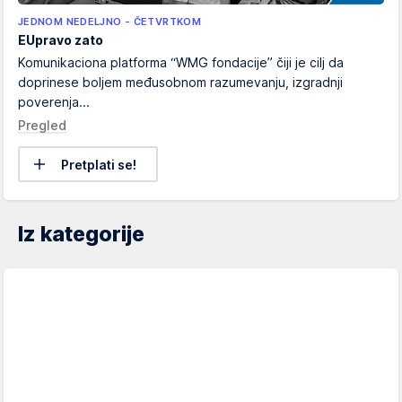
JEDNOM NEDELJNO - ČETVRTKOM
EUpravo zato
Komunikaciona platforma “WMG fondacije” čiji je cilj da
doprinese boljem međusobnom razumevanju, izgradnji
poverenja...
Pregled
Pretplati se!
Iz kategorije