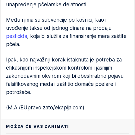
unapređenje pčelarske delatnosti.
Među njima su subvencije po košnici, kao i
uvođenje takse od jednog dinara na prodaju
pesticida
, koja bi služila za finansiranje mera zaštite
pčela.
Ipak, kao najvažniji korak istaknuta je potreba za
efikasnijom inspekcijskom kontrolom i jasnijim
zakonodavnim okvirom koji bi obeshrabrio pojavu
falsifikovanog meda i zaštitio domaće pčelare i
potrošače.
(M.A./EUpravo zato/ekapija.com)
MOŽDA ĆE VAS ZANIMATI