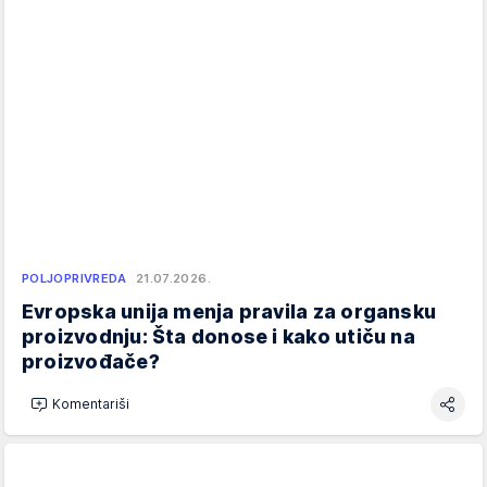
POLJOPRIVREDA
21.07.2026.
Evropska unija menja pravila za organsku
proizvodnju: Šta donose i kako utiču na
proizvođače?
Komentariši