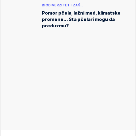
BIODIVERZITET I ZAŠ…
Pomor pčela, lažni med, klimatske
promene... Šta pčelari mogu da
preduzmu?