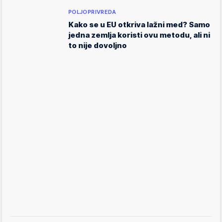
POLJOPRIVREDA
Kako se u EU otkriva lažni med? Samo
jedna zemlja koristi ovu metodu, ali ni
to nije dovoljno