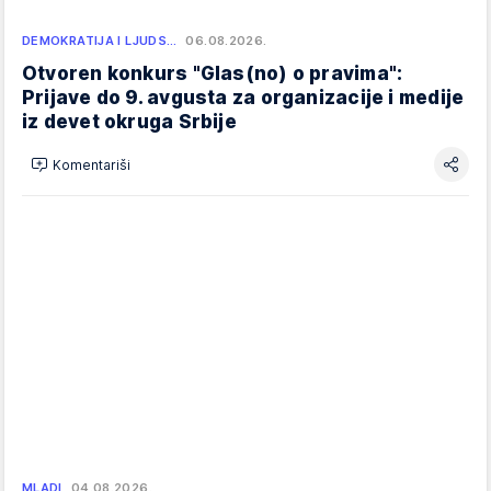
DEMOKRATIJA I LJUDS…
06.08.2026.
Otvoren konkurs "Glas(no) o pravima":
Prijave do 9. avgusta za organizacije i medije
iz devet okruga Srbije
Komentariši
MLADI
04.08.2026.