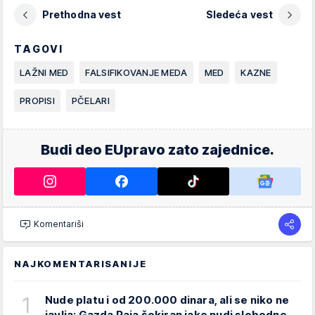
Prethodna vest
Sledeća vest
TAGOVI
LAŽNI MED
FALSIFIKOVANJE MEDA
MED
KAZNE
PROPISI
PČELARI
Budi deo EUpravo zato zajednice.
Komentariši
NAJKOMENTARISANIJE
1
Nude platu i od 200.000 dinara, ali se niko ne
javlja: Gazda Paja šokiran iako nudi slobodne