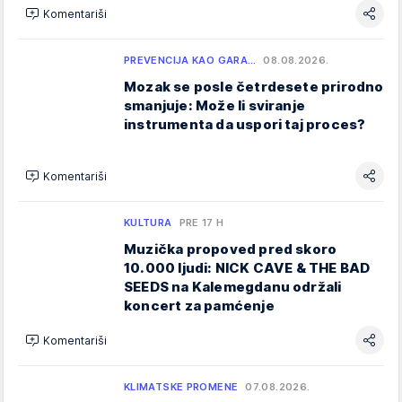
Komentariši
PREVENCIJA KAO GARA…
08.08.2026.
Mozak se posle četrdesete prirodno
smanjuje: Može li sviranje
instrumenta da uspori taj proces?
Komentariši
KULTURA
PRE 17 H
Muzička propoved pred skoro
10.000 ljudi: NICK CAVE & THE BAD
SEEDS na Kalemegdanu održali
koncert za pamćenje
Komentariši
KLIMATSKE PROMENE
07.08.2026.