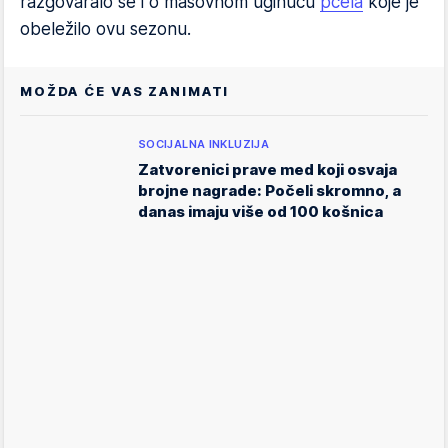
razgovaralo se i o masovnom uginuću
pčela
koje je
obeležilo ovu sezonu.
MOŽDA ĆE VAS ZANIMATI
SOCIJALNA INKLUZIJA
Zatvorenici prave med koji osvaja
brojne nagrade: Počeli skromno, a
danas imaju više od 100 košnica