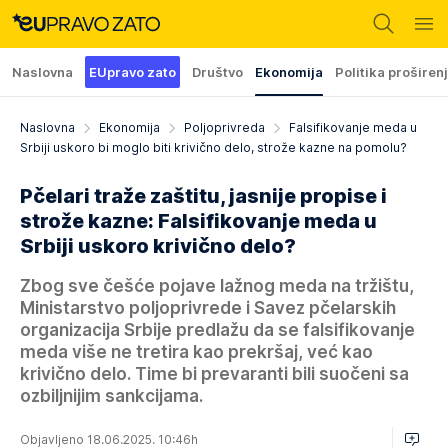
Naslovna
EUpravo zato
Društvo
Ekonomija
Politika proširen
Naslovna
Ekonomija
Poljoprivreda
Falsifikovanje meda u
Srbiji uskoro bi moglo biti krivično delo, strože kazne na pomolu?
Pčelari traže zaštitu, jasnije propise i
strože kazne: Falsifikovanje meda u
Srbiji uskoro krivično delo?
Zbog sve češće pojave lažnog meda na tržištu,
Ministarstvo poljoprivrede i Savez pčelarskih
organizacija Srbije predlažu da se falsifikovanje
meda više ne tretira kao prekršaj, već kao
krivično delo. Time bi prevaranti bili suočeni sa
ozbiljnijim sankcijama.
Objavljeno 18.06.2025. 10:46h