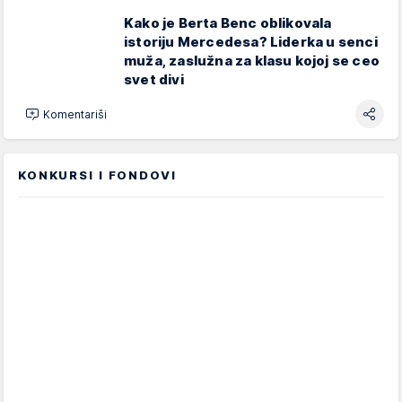
Kako je Berta Benc oblikovala
istoriju Mercedesa? Liderka u senci
muža, zaslužna za klasu kojoj se ceo
svet divi
Komentariši
KONKURSI I FONDOVI