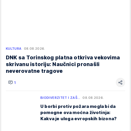
KULTURA
08.08.2026.
DNK sa Torinskog platna otkriva vekovima
skrivanu istoriju: Naučnici pronašli
neverovatne tragove
1
BIODIVERZITET I ZAŠ…
08.08.2026.
U borbi protiv požara mogla bi da
pomogne ova moćna životinja:
Kakva je uloga evropskih bizona?