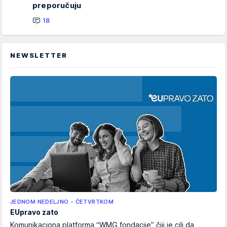
preporučuju
18
NEWSLETTER
JEDNOM NEDELJNO - ČETVRTKOM
EUpravo zato
Komunikaciona platforma “WMG fondacije” čiji je cilj da