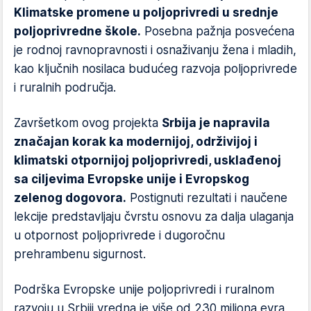
Klimatske promene u poljoprivredi u srednje
poljoprivredne škole.
Posebna pažnja posvećena
je rodnoj ravnopravnosti i osnaživanju žena i mladih,
kao ključnih nosilaca budućeg razvoja poljoprivrede
i ruralnih područja.
Završetkom ovog projekta
Srbija je napravila
značajan korak ka modernijoj, održivijoj i
klimatski otpornijoj poljoprivredi, usklađenoj
sa ciljevima Evropske unije i Evropskog
zelenog dogovora.
Postignuti rezultati i naučene
lekcije predstavljaju čvrstu osnovu za dalja ulaganja
u otpornost poljoprivrede i dugoročnu
prehrambenu sigurnost.
Podrška Evropske unije poljoprivredi i ruralnom
razvoju u Srbiji vredna je više od 230 miliona evra