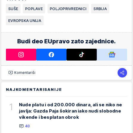
SUŠE
POPLAVE
POLJOPRIVREDNICI
SRBIJA
EVROPSKA UNIJA
Budi deo EUpravo zato zajednice.
Komentariši
NAJKOMENTARISANIJE
1
Nude platu i od 200.000 dinara, ali se niko ne
javlja: Gazda Paja šokiran iako nudi slobodne
vikende i besplatan obrok
40