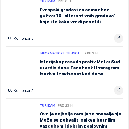
TURIZAM
PRE 6 H
Evropski gradovi za odmor bez
gužve: 10 "alternativnih gradova"
koje i te kako vredi posetiti
Komentariši
INFORMATIČKE TEHNOL…
PRE 3 H
Istorijska presuda protiv Mete: Sud
utvrdio da su Facebook i Instagram
izazivali zavisnost kod dece
Komentariši
TURIZAM
PRE 23 H
Ovo je najbolja zemlja za preseljenje:
Može se pohvaliti najkvalitetnijim
vazduhom i dobrim poslovnim