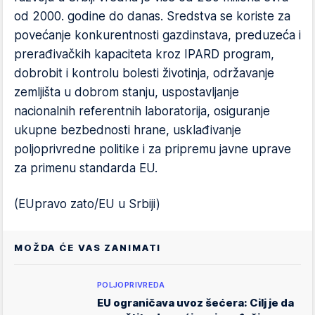
od 2000. godine do danas. Sredstva se koriste za
povećanje konkurentnosti gazdinstava, preduzeća i
prerađivačkih kapaciteta kroz IPARD program,
dobrobit i kontrolu bolesti životinja, održavanje
zemljišta u dobrom stanju, uspostavljanje
nacionalnih referentnih laboratorija, osiguranje
ukupne bezbednosti hrane, usklađivanje
poljoprivredne politike i za pripremu javne uprave
za primenu standarda EU.
(EUpravo zato/EU u Srbiji)
MOŽDA ĆE VAS ZANIMATI
POLJOPRIVREDA
EU ograničava uvoz šećera: Cilj je da