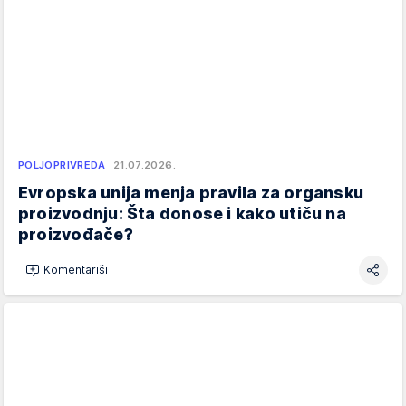
POLJOPRIVREDA
21.07.2026.
Evropska unija menja pravila za organsku
proizvodnju: Šta donose i kako utiču na
proizvođače?
Komentariši