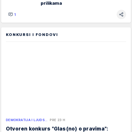
prilikama
1
KONKURSI I FONDOVI
DEMOKRATIJA I LJUDS…
PRE 23 H
Otvoren konkurs "Glas(no) o pravima":