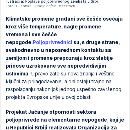
Ilustracija: Poplave poljoprivrednog zemljišta u Srbiji
Foto: Dusanka Ljubojevic/Shutterstock
Klimatske promene građani sve češće osećaju
kroz više temperature, nagle promene
vremena i sve češće
nepogode.
Poljoprivrednici
su, s druge strane,
svakodnevno u neposrednom kontaktu sa
zemljom i promene prepoznaju kroz slabije
prinose uzrokovane sve nepredvidivijim
uslovima
. Upravo zato su nova znanja i veštine
ključni za prilagođavanje, a oni ostaju trajno na
raspolaganju nakon još jednog uspešno završenog
projekta Evropske unije u ovoj oblasti.
Projekat Jačanje otpornosti sektora
poljoprivrede na elementarne nepogode, koji je
u Republici Srbiji realizovala Organizacija za