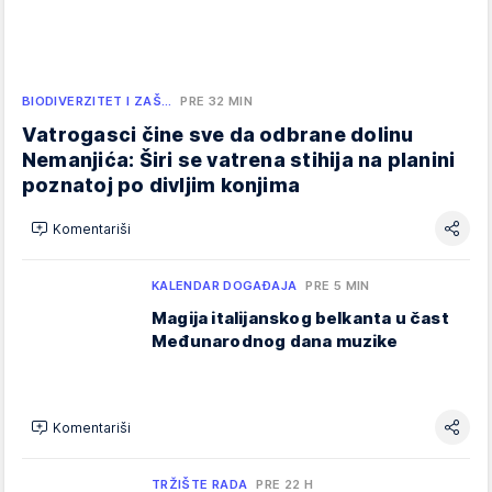
BIODIVERZITET I ZAŠ…
PRE 32 MIN
Vatrogasci čine sve da odbrane dolinu
Nemanjića: Širi se vatrena stihija na planini
poznatoj po divljim konjima
Komentariši
KALENDAR DOGAĐAJA
PRE 5 MIN
Magija italijanskog belkanta u čast
Međunarodnog dana muzike
Komentariši
TRŽIŠTE RADA
PRE 22 H