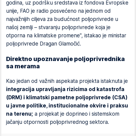
godina, uz podršku sredstava iz fondova Evropske
unije, FAO je radio posvećeno na jednom od
najvažnijih ciljeva za budućnost poljoprivrede u
našoj zemlji – stvaranju poljoprivrede koja je
otporna na klimatske promene", istakao je ministar
poljoprivrede Dragan Glamočić.
Direktno upoznavanje poljoprivrednika
sa merama
Kao jedan od važnih aspekata projekta istaknuta je
integracija upravljanja rizicima od katastrofa
(DRM) i klimatski pametne poljoprivrede (CSA)
u javne politike, institucionalne okvire i praksu
na terenu;
a projekat je doprineo i sistemskom
jačanju otpornosti poljoprivrednog sektora.