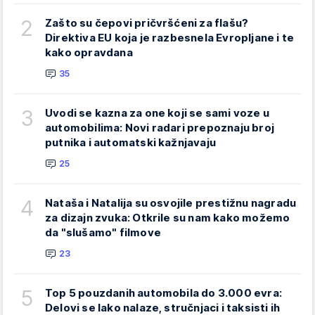
2
Zašto su čepovi pričvršćeni za flašu?
Direktiva EU koja je razbesnela Evropljane i te
kako opravdana
35
3
Uvodi se kazna za one koji se sami voze u
automobilima: Novi radari prepoznaju broj
putnika i automatski kažnjavaju
25
4
Nataša i Natalija su osvojile prestižnu nagradu
za dizajn zvuka: Otkrile su nam kako možemo
da "slušamo" filmove
23
5
Top 5 pouzdanih automobila do 3.000 evra:
Delovi se lako nalaze, stručnjaci i taksisti ih