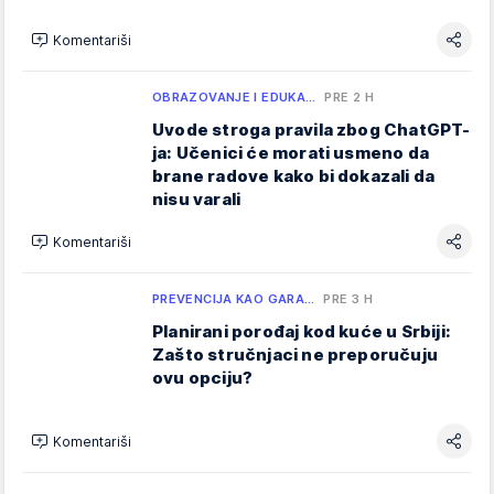
Komentariši
OBRAZOVANJE I EDUKA…
PRE 2 H
Uvode stroga pravila zbog ChatGPT-
ja: Učenici će morati usmeno da
brane radove kako bi dokazali da
nisu varali
Komentariši
PREVENCIJA KAO GARA…
PRE 3 H
Planirani porođaj kod kuće u Srbiji:
Zašto stručnjaci ne preporučuju
ovu opciju?
Komentariši