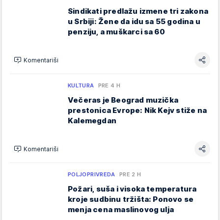
Sindikati predlažu izmene tri zakona
u Srbiji: Žene da idu sa 55 godina u
penziju, a muškarci sa 60
Komentariši
KULTURA
PRE 4 H
Večeras je Beograd muzička
prestonica Evrope: Nik Kejv stiže na
Kalemegdan
Komentariši
POLJOPRIVREDA
PRE 2 H
Požari, suša i visoka temperatura
kroje sudbinu tržišta: Ponovo se
menja cena maslinovog ulja