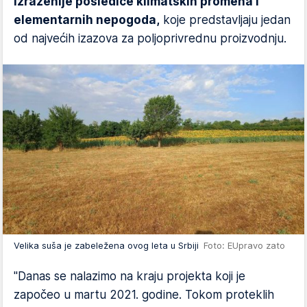
izraženije posledice klimatskih promena i
elementarnih nepogoda,
koje predstavljaju jedan
od najvećih izazova za poljoprivrednu proizvodnju.
Velika suša je zabeležena ovog leta u Srbiji
Foto: EUpravo zato
"Danas se nalazimo na kraju projekta koji je
započeo u martu 2021. godine. Tokom proteklih