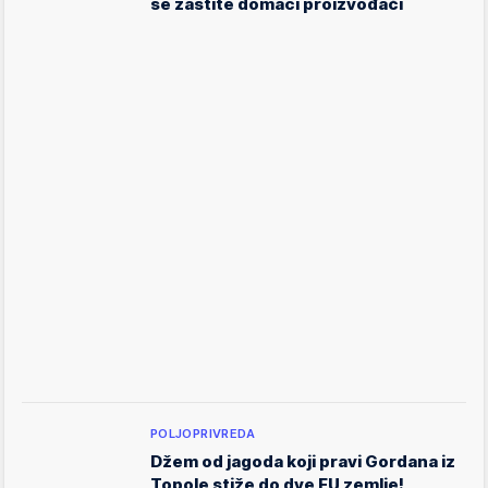
se zaštite domaći proizvođači
POLJOPRIVREDA
Džem od jagoda koji pravi Gordana iz
Topole stiže do dve EU zemlje!