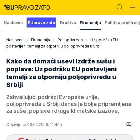
Naslovna
EUpravo zato
Društvo
Ekonomija
Politika proširen
Naslovna
Ekonomija
Poljoprivreda
Uz podršku EU
postavljeni temelji za otporniju poljoprivredu u Srbiji
Kako da domaći usevi izdrže sušu i
poplave: Uz podršku EU postavljeni
temelji za otporniju poljoprivredu u
Srbiji
Zahvaljujući podršci Evropske unije,
poljoprivreda u Srbiji danas je bolje pripremljena
za suše, poplave i druge klimatske izazove.
Objavljeno 03.02.2026. 11:46h