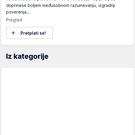
doprinese boljem međusobnom razumevanju, izgradnji
poverenja...
Pregled
Pretplati se!
Iz kategorije