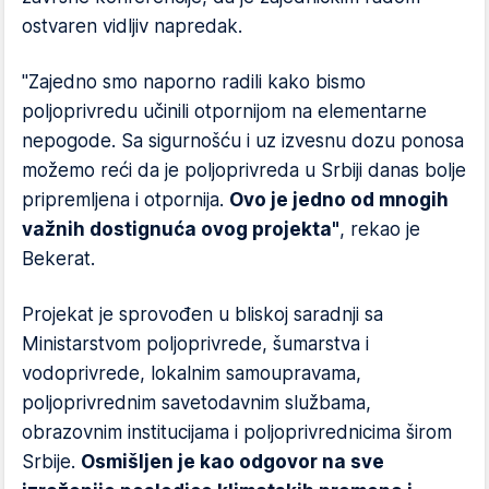
ostvaren vidljiv napredak.
"Zajedno smo naporno radili kako bismo
poljoprivredu učinili otpornijom na elementarne
nepogode. Sa sigurnošću i uz izvesnu dozu ponosa
možemo reći da je poljoprivreda u Srbiji danas bolje
pripremljena i otpornija.
Ovo je jedno od mnogih
važnih dostignuća ovog projekta"
, rekao je
Bekerat.
Projekat je sprovođen u bliskoj saradnji sa
Ministarstvom poljoprivrede, šumarstva i
vodoprivrede, lokalnim samoupravama,
poljoprivrednim savetodavnim službama,
obrazovnim institucijama i poljoprivrednicima širom
Srbije.
Osmišljen je kao odgovor na sve