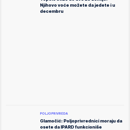
Njihovo voće možete da jedete i u
decembru
POLJOPRIVREDA
Glamočić: Poljoprivrednici moraju da
osete da IPARD funkcioniše