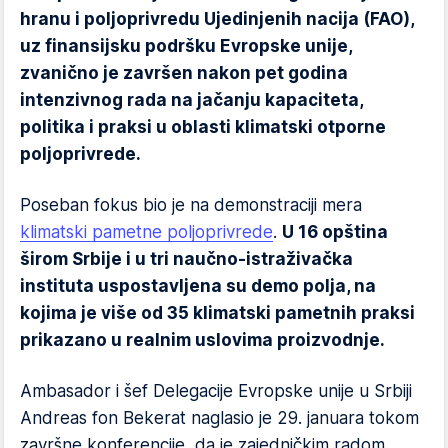
hranu i poljoprivredu Ujedinjenih nacija (FAO),
uz finansijsku podršku Evropske unije,
zvanično je završen nakon pet godina
intenzivnog rada na jačanju kapaciteta,
politika i praksi u oblasti klimatski otporne
poljoprivrede.
Poseban fokus bio je na demonstraciji mera
klimatski pametne poljoprivrede
.
U 16 opština
širom Srbije i u tri naučno-istraživačka
instituta uspostavljena su demo polja, na
kojima je više od 35 klimatski pametnih praksi
prikazano u realnim uslovima proizvodnje.
Ambasador i šef Delegacije Evropske unije u Srbiji
Andreas fon Bekerat naglasio je 29. januara tokom
završne konferencije, da je zajedničkim radom