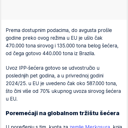
Prema dostupnim podacima, do avgusta prošle
godine preko ovog režima u EU je ušlo čak
470.000 tona sirovog i 135.000 tona belog šećera,
od čega gotovo 440.000 tona iz Brazila.
Uvoz IPP-šećera gotovo se udvostručio u
poslednjih pet godina, a u privrednoj godini
2024/25. u EU je uvedeno čak oko 587.000 tona,
što čini više od 70% ukupnog uvoza sirovog šećera
u EU.
Poremećaji na globalnom tržištu šećera
U poređenju s tim, kvota za
zemlje Merkosura
, koja