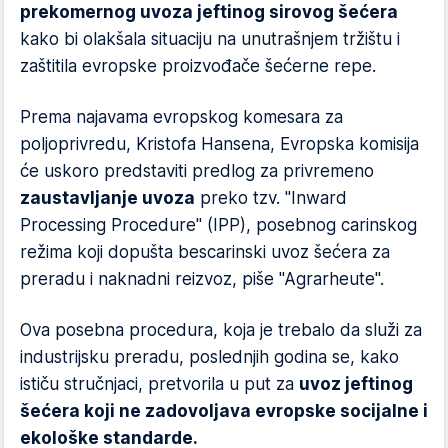
prekomernog uvoza jeftinog sirovog šećera
kako bi olakšala situaciju na unutrašnjem tržištu i
zaštitila evropske proizvođače šećerne repe.
Prema najavama evropskog komesara za
poljoprivredu, Kristofa Hansena, Evropska komisija
će uskoro predstaviti predlog za privremeno
zaustavljanje uvoza
preko tzv. "Inward
Processing Procedure" (IPP), posebnog carinskog
režima koji dopušta bescarinski uvoz šećera za
preradu i naknadni reizvoz, piše "Agrarheute".
Ova posebna procedura, koja je trebalo da služi za
industrijsku preradu, poslednjih godina se, kako
ističu stručnjaci, pretvorila u put za
uvoz jeftinog
šećera koji ne zadovoljava evropske socijalne i
ekološke standarde.