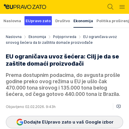
Naslovna
EUpravo zato
Društvo
Ekonomija
Politika proširen
Naslovna
Ekonomija
Poljoprivreda
EU ograničava uvoz
sirovog šećera da bi zaštitila domaće proizvođače
EU ograničava uvoz šećera: Cilj je da se
zaštite domaći proizvođači
Prema dostupnim podacima, do avgusta prošle
godine preko ovog režima u EU je ušlo čak
470.000 tona sirovog i 135.000 tona belog
šećera, od čega gotovo 440.000 tona iz Brazila.
Objavljeno 02.02.2026. 9:43h
Dodajte EUpravo zato u vaš Google izbor