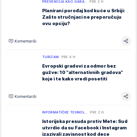
PREVENCIJA KAO GARA…
PRE 2 H
Planirani porođaj kod kuće u Srbiji:
Zašto stručnjaci ne preporučuju
ovu opciju?
Komentariši
TURIZAM
PRE 4 H
Evropski gradovi za odmor bez
gužve: 10 "alternativnih gradova"
koje i te kako vredi posetiti
Komentariši
INFORMATIČKE TEHNOL…
PRE 2 H
Istorijska presuda protiv Mete: Sud
utvrdio da su Facebook i Instagram
izazivali zavisnost kod dece