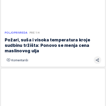
POLJOPRIVREDA
PRE 1 H
Požari, suša i visoka temperatura kroje
sudbinu tržišta: Ponovo se menja cena
maslinovog ulja
Komentariši