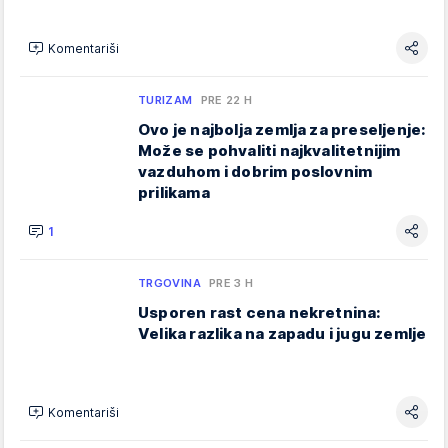
Komentariši
TURIZAM
PRE 22 H
Ovo je najbolja zemlja za preseljenje:
Može se pohvaliti najkvalitetnijim
vazduhom i dobrim poslovnim
prilikama
1
TRGOVINA
PRE 3 H
Usporen rast cena nekretnina:
Velika razlika na zapadu i jugu zemlje
Komentariši