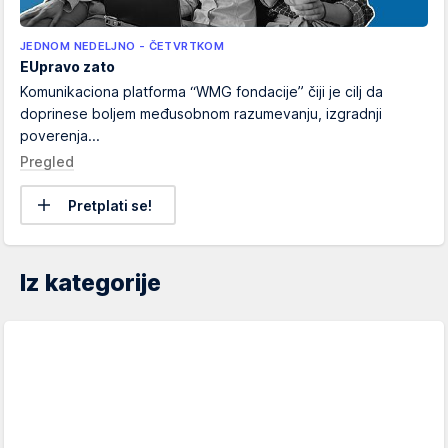
JEDNOM NEDELJNO - ČETVRTKOM
EUpravo zato
Komunikaciona platforma “WMG fondacije” čiji je cilj da
doprinese boljem međusobnom razumevanju, izgradnji
poverenja...
Pregled
Pretplati se!
Iz kategorije