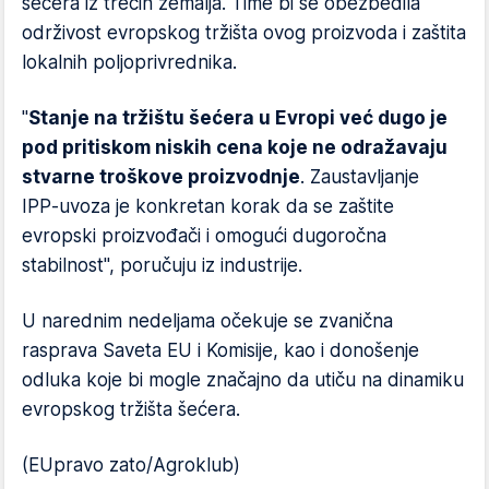
šećera iz trećih zemalja. Time bi se obezbedila
održivost evropskog tržišta ovog proizvoda i zaštita
lokalnih poljoprivrednika.
"
Stanje na tržištu šećera u Evropi već dugo je
pod pritiskom niskih cena koje ne odražavaju
stvarne troškove proizvodnje
. Zaustavljanje
IPP‑uvoza je konkretan korak da se zaštite
evropski proizvođači i omogući dugoročna
stabilnost", poručuju iz industrije.
U narednim nedeljama očekuje se zvanična
rasprava Saveta EU i Komisije, kao i donošenje
odluka koje bi mogle značajno da utiču na dinamiku
evropskog tržišta šećera.
(EUpravo zato/Agroklub)