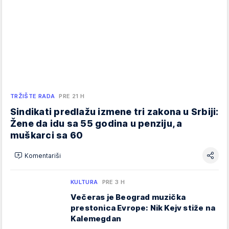
TRŽIŠTE RADA
PRE 21 H
Sindikati predlažu izmene tri zakona u Srbiji:
Žene da idu sa 55 godina u penziju, a
muškarci sa 60
Komentariši
KULTURA
PRE 3 H
Večeras je Beograd muzička
prestonica Evrope: Nik Kejv stiže na
Kalemegdan