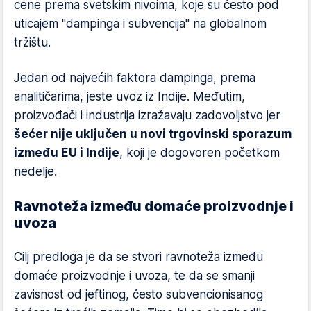
cene prema svetskim nivoima, koje su često pod
uticajem "dampinga i subvencija" na globalnom
tržištu.
Jedan od najvećih faktora dampinga, prema
analitičarima, jeste uvoz iz Indije. Međutim,
proizvođači i industrija izražavaju zadovoljstvo jer
šećer nije uključen u novi trgovinski sporazum
između EU i Indije
, koji je dogovoren početkom
nedelje.
Ravnoteža između domaće proizvodnje i
uvoza
Cilj predloga je da se stvori ravnoteža između
domaće proizvodnje i uvoza, te da se smanji
zavisnost od jeftinog, često subvencionisanog