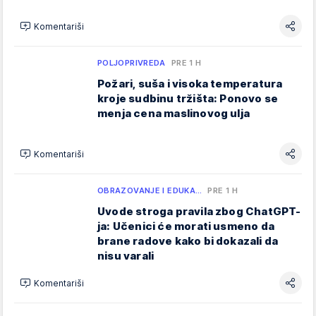
Komentariši
POLJOPRIVREDA
PRE 1 H
Požari, suša i visoka temperatura
kroje sudbinu tržišta: Ponovo se
menja cena maslinovog ulja
Komentariši
OBRAZOVANJE I EDUKA…
PRE 1 H
Uvode stroga pravila zbog ChatGPT-
ja: Učenici će morati usmeno da
brane radove kako bi dokazali da
nisu varali
Komentariši