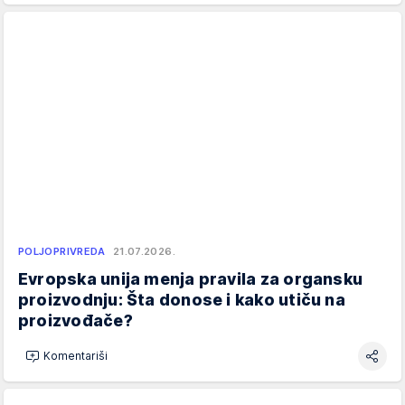
POLJOPRIVREDA
21.07.2026.
Evropska unija menja pravila za organsku
proizvodnju: Šta donose i kako utiču na
proizvođače?
Komentariši