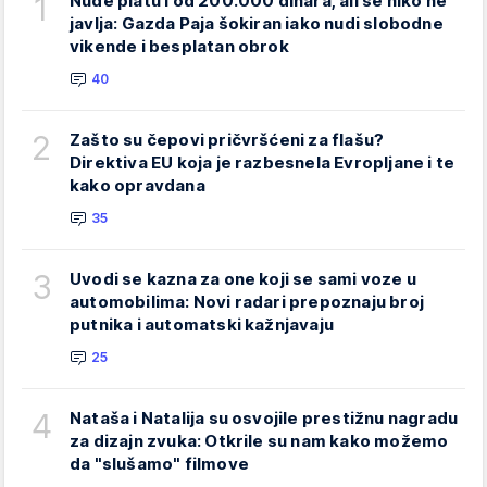
1
Nude platu i od 200.000 dinara, ali se niko ne
javlja: Gazda Paja šokiran iako nudi slobodne
vikende i besplatan obrok
40
2
Zašto su čepovi pričvršćeni za flašu?
Direktiva EU koja je razbesnela Evropljane i te
kako opravdana
35
3
Uvodi se kazna za one koji se sami voze u
automobilima: Novi radari prepoznaju broj
putnika i automatski kažnjavaju
25
4
Nataša i Natalija su osvojile prestižnu nagradu
za dizajn zvuka: Otkrile su nam kako možemo
da "slušamo" filmove