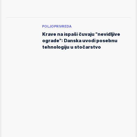
POLJOPRIVREDA
Krave na ispaši čuvaju "nevidljive
ograde": Danska uvodi posebnu
tehnologiju u stočarstvo