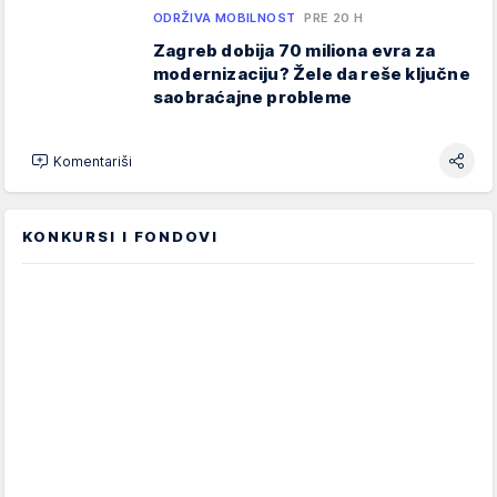
ODRŽIVA MOBILNOST
PRE 20 H
Zagreb dobija 70 miliona evra za
modernizaciju? Žele da reše ključne
saobraćajne probleme
Komentariši
KONKURSI I FONDOVI