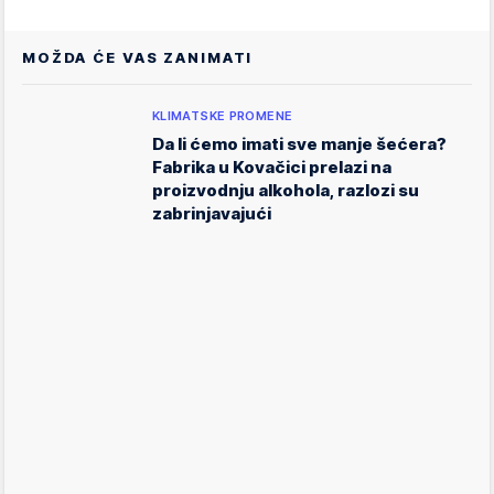
MOŽDA ĆE VAS ZANIMATI
KLIMATSKE PROMENE
Da li ćemo imati sve manje šećera?
Fabrika u Kovačici prelazi na
proizvodnju alkohola, razlozi su
zabrinjavajući