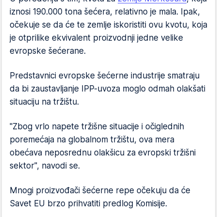
iznosi 190.000 tona šećera, relativno je mala. Ipak,
očekuje se da će te zemlje iskoristiti ovu kvotu, koja
je otprilike ekvivalent proizvodnji jedne velike
evropske šećerane.
Predstavnici evropske šećerne industrije smatraju
da bi zaustavljanje IPP-uvoza moglo odmah olakšati
situaciju na tržištu.
"Zbog vrlo napete tržišne situacije i očiglednih
poremećaja na globalnom tržištu, ova mera
obećava neposrednu olakšicu za evropski tržišni
sektor", navodi se.
Mnogi proizvođači šećerne repe očekuju da će
Savet EU brzo prihvatiti predlog Komisije.