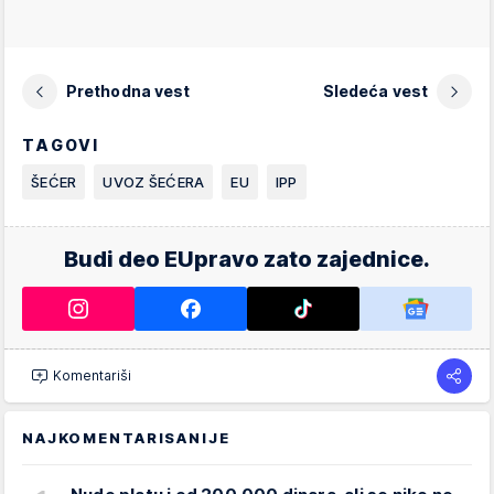
Prethodna vest
Sledeća vest
TAGOVI
ŠEĆER
UVOZ ŠEĆERA
EU
IPP
Budi deo EUpravo zato zajednice.
Komentariši
NAJKOMENTARISANIJE