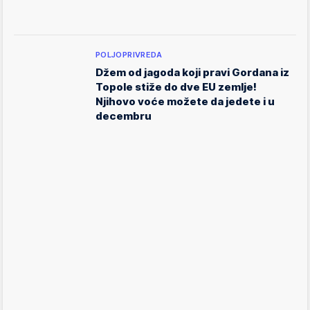
POLJOPRIVREDA
Džem od jagoda koji pravi Gordana iz
Topole stiže do dve EU zemlje!
Njihovo voće možete da jedete i u
decembru