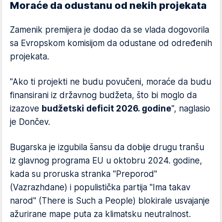
Moraće da odustanu od nekih projekata
Zamenik premijera je dodao da se vlada dogovorila
sa Evropskom komisijom da odustane od određenih
projekata.
"Ako ti projekti ne budu povučeni, moraće da budu
finansirani iz državnog budžeta, što bi moglo da
izazove
budžetski deficit 2026. godine
", naglasio
je Dončev.
Bugarska je izgubila šansu da dobije drugu tranšu
iz glavnog programa EU u oktobru 2024. godine,
kada su proruska stranka "Preporod"
(Vazrazhdane) i populistička partija "Ima takav
narod" (There is Such a People) blokirale usvajanje
ažurirane mape puta za klimatsku neutralnost.