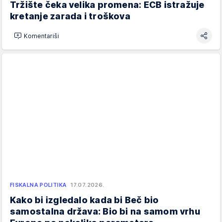
Tržište čeka velika promena: ECB istražuje
kretanje zarada i troškova
Komentariši
FISKALNA POLITIKA
17.07.2026.
Kako bi izgledalo kada bi Beč bio
samostalna država: Bio bi na samom vrhu