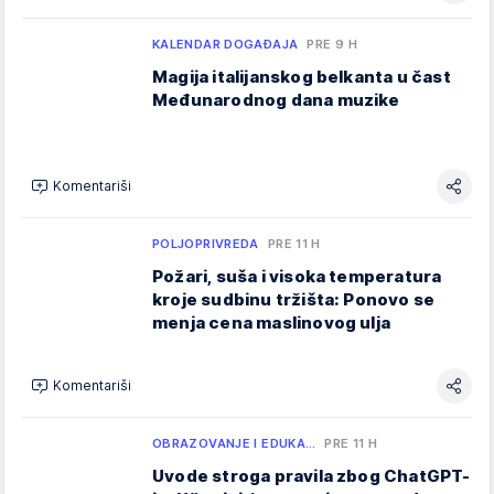
KALENDAR DOGAĐAJA
PRE 9 H
Magija italijanskog belkanta u čast
Međunarodnog dana muzike
Komentariši
POLJOPRIVREDA
PRE 11 H
Požari, suša i visoka temperatura
kroje sudbinu tržišta: Ponovo se
menja cena maslinovog ulja
Komentariši
OBRAZOVANJE I EDUKA…
PRE 11 H
Uvode stroga pravila zbog ChatGPT-