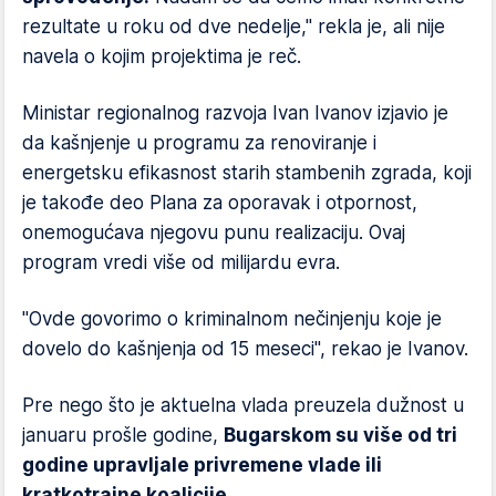
rezultate u roku od dve nedelje," rekla je, ali nije
navela o kojim projektima je reč.
Ministar regionalnog razvoja Ivan Ivanov izjavio je
da kašnjenje u programu za renoviranje i
energetsku efikasnost starih stambenih zgrada, koji
je takođe deo Plana za oporavak i otpornost,
onemogućava njegovu punu realizaciju. Ovaj
program vredi više od milijardu evra.
"Ovde govorimo o kriminalnom nečinjenju koje je
dovelo do kašnjenja od 15 meseci", rekao je Ivanov.
Pre nego što je aktuelna vlada preuzela dužnost u
januaru prošle godine,
Bugarskom su više od tri
godine upravljale privremene vlade ili
kratkotrajne koalicije.