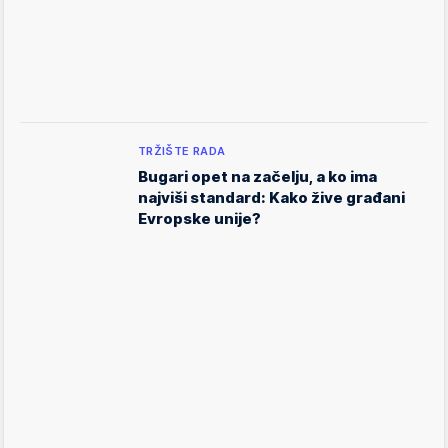
TRŽIŠTE RADA
Bugari opet na začelju, a ko ima
najviši standard: Kako žive građani
Evropske unije?