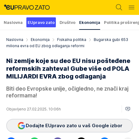
Naslovna
EUpravo zato
Društvo
Ekonomija
Politika proširen
Naslovna
Ekonomija
Fiskalna politika
Bugarska gubi 653
miliona evra od EU zbog odlaganja reformi
Ni zemlje koje su deo EU nisu pošteđene
reformskih zahteva! Gube više od POLA
MILIJARDI EVRA zbog odlaganja
Biti deo Evropske unije, očigledno, ne znači kraj
reformama!
Objavljeno 27.02.2025. 10:06h
Dodajte EUpravo zato u vaš Google izbor