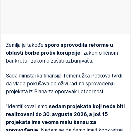
Zemlja je takođe
sporo sprovodila reforme u
oblasti borbe protiv korupcije
, zakon o ličnom
bankrotu i zakon o zaštiti uzbunjivača.
Sada ministarka finansija Temenužka Petkova tvrdi
da vlada pokušava da oživi rad na sprovođenju
projekata iz Plana za oporavak i otpornost.
"Identifikovali smo
sedam projekata koji neće biti
realizovani do 30. avgusta 2026, a još 15
projekata ima veoma malu šansu za
sprovođenje.
Nadam se da ćemo imati konkretne