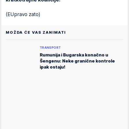
(EUpravo zato)
MOŽDA ĆE VAS ZANIMATI
TRANSPORT
Rumunija i Bugarska konačno u
Šengenu: Neke granične kontrole
ipak ostaju!