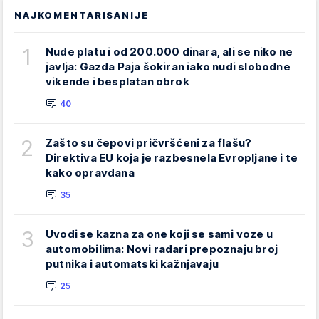
NAJKOMENTARISANIJE
1
Nude platu i od 200.000 dinara, ali se niko ne
javlja: Gazda Paja šokiran iako nudi slobodne
vikende i besplatan obrok
40
2
Zašto su čepovi pričvršćeni za flašu?
Direktiva EU koja je razbesnela Evropljane i te
kako opravdana
35
3
Uvodi se kazna za one koji se sami voze u
automobilima: Novi radari prepoznaju broj
putnika i automatski kažnjavaju
25