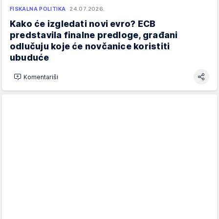
FISKALNA POLITIKA
24.07.2026.
Kako će izgledati novi evro? ECB
predstavila finalne predloge, građani
odlučuju koje će novčanice koristiti
ubuduće
Komentariši