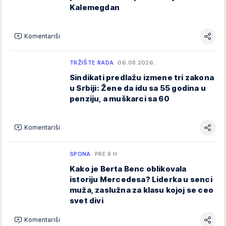
Kalemegdan
Komentariši
TRŽIŠTE RADA
06.08.2026.
Sindikati predlažu izmene tri zakona
u Srbiji: Žene da idu sa 55 godina u
penziju, a muškarci sa 60
Komentariši
SPONA
PRE 8 H
Kako je Berta Benc oblikovala
istoriju Mercedesa? Liderka u senci
muža, zaslužna za klasu kojoj se ceo
svet divi
Komentariši