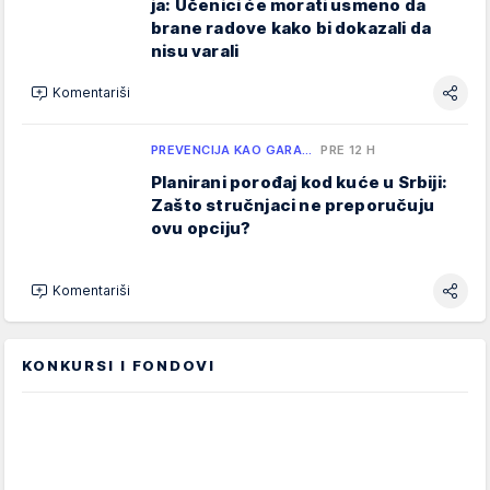
ja: Učenici će morati usmeno da
brane radove kako bi dokazali da
nisu varali
Komentariši
PREVENCIJA KAO GARA…
PRE 12 H
Planirani porođaj kod kuće u Srbiji:
Zašto stručnjaci ne preporučuju
ovu opciju?
Komentariši
KONKURSI I FONDOVI