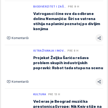
BIODIVERZITET I ZAŠ…
PRE 9 H
Vatrogasci čine sve da odbrane
dolinu Nemanjića: Širi se vatrena
stihija na planini poznatoj po divljim
konjima
Komentariši
ISTRAŽIVANJA I INOV…
PRE 8 H
Projekat Željka Šarića rešava
problem skupih industrijskih
popravki: Robot tada stupa na scenu
Komentariši
KULTURA
PRE 13 H
Večeras je Beograd muzička
prestonica Evrope: Nik Kejv stiže na