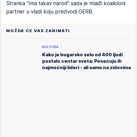
Stranka "Ima takav narod" sada je mlađi koalicioni
partner u vladi koju predvodi GERB.
MOŽDA ĆE VAS ZANIMATI
KULTURA
Kako je bugarsko selo od 400 ljudi
postalo centar sveta: Posećuju ih
najmoćniji lideri - ali samo na zidovima