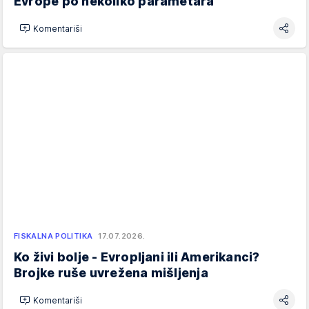
Evrope po nekoliko parametara
Komentariši
FISKALNA POLITIKA
17.07.2026.
Ko živi bolje - Evropljani ili Amerikanci?
Brojke ruše uvrežena mišljenja
Komentariši