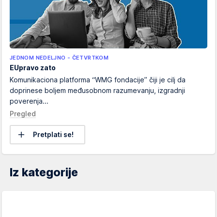
JEDNOM NEDELJNO - ČETVRTKOM
EUpravo zato
Komunikaciona platforma “WMG fondacije” čiji je cilj da
doprinese boljem međusobnom razumevanju, izgradnji
poverenja...
Pregled
Pretplati se!
Iz kategorije