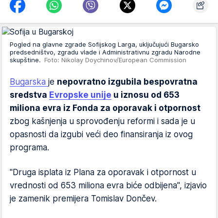
Pogled na glavne zgrade Sofijskog Larga, uključujući Bugarsko
predsedništvo, zgradu vlade i Administrativnu zgradu Narodne
skupštine.
Foto: Nikolay Doychinov/European Commission
Bugarska
je
nepovratno izgubila bespovratna
sredstva
Evropske unije
u iznosu od 653
miliona evra iz Fonda za oporavak i otpornost
zbog kašnjenja u sprovođenju reformi i sada je u
opasnosti da izgubi veći deo finansiranja iz ovog
programa.
"Druga isplata iz Plana za oporavak i otpornost u
vrednosti od 653 miliona evra biće odbijena", izjavio
je zamenik premijera Tomislav Dončev.