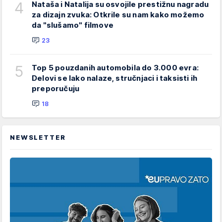
4
Nataša i Natalija su osvojile prestižnu nagradu
za dizajn zvuka: Otkrile su nam kako možemo
da "slušamo" filmove
23
5
Top 5 pouzdanih automobila do 3.000 evra:
Delovi se lako nalaze, stručnjaci i taksisti ih
preporučuju
18
NEWSLETTER