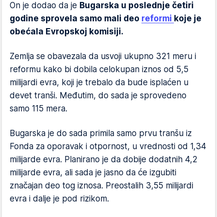
On je dodao da je
Bugarska u poslednje četiri
godine sprovela samo mali deo
reformi
koje je
obećala Evropskoj komisiji.
Zemlja se obavezala da usvoji ukupno 321 meru i
reformu kako bi dobila celokupan iznos od 5,5
milijardi evra, koji je trebalo da bude isplaćen u
devet tranši. Međutim, do sada je sprovedeno
samo 115 mera.
Bugarska je do sada primila samo prvu tranšu iz
Fonda za oporavak i otpornost, u vrednosti od 1,34
milijarde evra. Planirano je da dobije dodatnih 4,2
milijarde evra, ali sada je jasno da će izgubiti
značajan deo tog iznosa. Preostalih 3,55 milijardi
evra i dalje je pod rizikom.