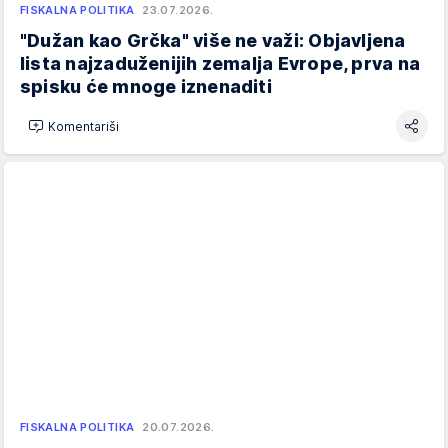
FISKALNA POLITIKA
23.07.2026.
"Dužan kao Grčka" više ne važi: Objavljena
lista najzaduženijih zemalja Evrope, prva na
spisku će mnoge iznenaditi
Komentariši
FISKALNA POLITIKA
20.07.2026.