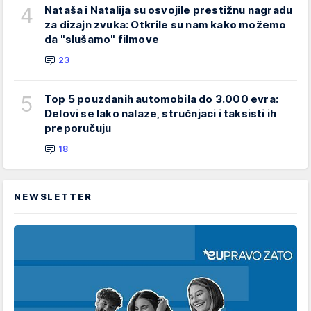
4
Nataša i Natalija su osvojile prestižnu nagradu
za dizajn zvuka: Otkrile su nam kako možemo
da "slušamo" filmove
23
5
Top 5 pouzdanih automobila do 3.000 evra:
Delovi se lako nalaze, stručnjaci i taksisti ih
preporučuju
18
NEWSLETTER