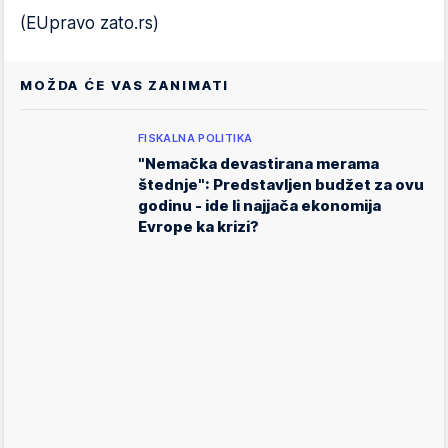
(EUpravo zato.rs)
MOŽDA ĆE VAS ZANIMATI
FISKALNA POLITIKA
"Nemačka devastirana merama
štednje": Predstavljen budžet za ovu
godinu - ide li najjača ekonomija
Evrope ka krizi?