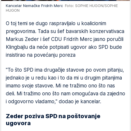
Kancelar Nemačke Fridrih Merc
Foto: SOPHIE HUGON/SOPHIE
HUGON
O toj temi se dugo raspravljalo u koalicionim
pregovorima. Tada su šef bavarskih konzervativaca
Markus Zeder i šef CDU Fridrih Merc jasno poručili
Klingbajlu da neće potpisati ugovor ako SPD bude
insistirao na povećanju poreza
"To što SPD ima drugačije stavove po ovom pitanju,
jednako je u redu kao i to da mi u drugim pitanjima
imamo svoje stavove. Mi ne tražimo ono što nas
deli. Mi tražimo ono što nam omogućava da zajedno
i odgovorno vladamo," dodao je kancelar.
Zeder poziva SPD na poštovanje
ugovora