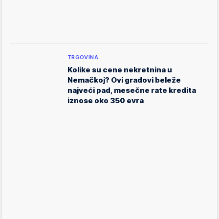
TRGOVINA
Kolike su cene nekretnina u
Nemačkoj? Ovi gradovi beleže
najveći pad, mesečne rate kredita
iznose oko 350 evra