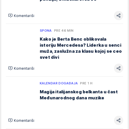
Komentariši
SPONA
PRE 46 MIN
Kako je Berta Benc oblikovala
istoriju Mercedesa? Liderka u senci
muža, zaslužna za klasu kojoj se ceo
svet divi
Komentariši
KALENDAR DOGAĐAJA
PRE 1 H
Magija italijanskog belkanta u čast
Međunarodnog dana muzike
Komentariši