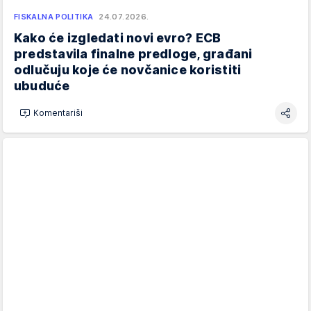
FISKALNA POLITIKA
24.07.2026.
Kako će izgledati novi evro? ECB
predstavila finalne predloge, građani
odlučuju koje će novčanice koristiti
ubuduće
Komentariši