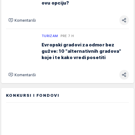
ovu opciju?
Komentariši
TURIZAM
PRE 7 H
Evropski gradovi za odmor bez
gužve: 10 "alternativnih gradova"
koje i te kako vredi posetiti
Komentariši
KONKURSI I FONDOVI