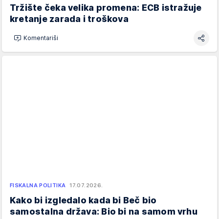
Tržište čeka velika promena: ECB istražuje
kretanje zarada i troškova
Komentariši
FISKALNA POLITIKA
17.07.2026.
Kako bi izgledalo kada bi Beč bio
samostalna država: Bio bi na samom vrhu