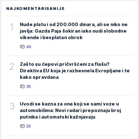
NAJKOMENTARISANIJE
1
Nude platu i od 200.000 dinara, ali se niko ne
javlja: Gazda Paja šokiran iako nudi slobodne
vikende i besplatan obrok
40
2
Zašto su čepovi pričvršćeni za flašu?
Direktiva EU koja je razbesnela Evropljane i te
kako opravdana
35
3
Uvodi se kazna za one koji se sami voze u
automobilima: Novi radari prepoznaju broj
putnika i automatski kažnjavaju
25