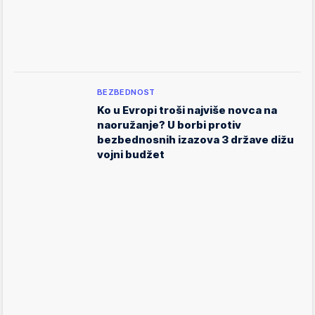
BEZBEDNOST
Ko u Evropi troši najviše novca na
naoružanje? U borbi protiv
bezbednosnih izazova 3 države dižu
vojni budžet