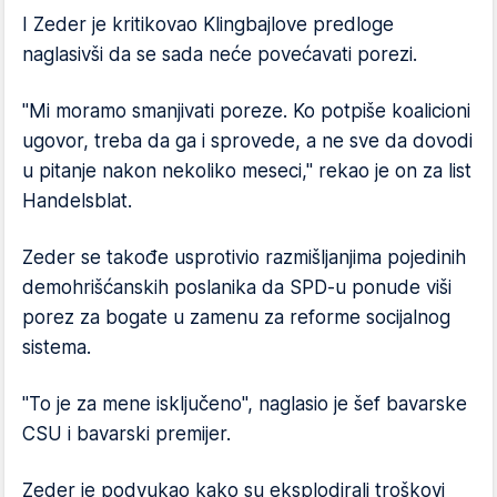
I Zeder je kritikovao Klingbajlove predloge
naglasivši da se sada neće povećavati porezi.
"Mi moramo smanjivati poreze. Ko potpiše koalicioni
ugovor, treba da ga i sprovede, a ne sve da dovodi
u pitanje nakon nekoliko meseci," rekao je on za list
Handelsblat.
Zeder se takođe usprotivio razmišljanjima pojedinih
demohrišćanskih poslanika da SPD-u ponude viši
porez za bogate u zamenu za reforme socijalnog
sistema.
"To je za mene isključeno", naglasio je šef bavarske
CSU i bavarski premijer.
Zeder je podvukao kako su eksplodirali troškovi