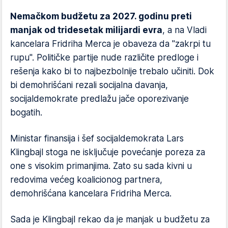
Nemačkom budžetu za 2027. godinu preti
manjak od tridesetak milijardi evra
, a na Vladi
kancelara Fridriha Merca je obaveza da "zakrpi tu
rupu". Političke partije nude različite predloge i
rešenja kako bi to najbezbolnije trebalo učiniti. Dok
bi demohrišćani rezali socijalna davanja,
socijaldemokrate predlažu jače oporezivanje
bogatih.
Ministar finansija i šef socijaldemokrata Lars
Klingbajl stoga ne isključuje povećanje poreza za
one s visokim primanjima. Zato su sada kivni u
redovima većeg koalicionog partnera,
demohrišćana kancelara Fridriha Merca.
Sada je Klingbajl rekao da je manjak u budžetu za