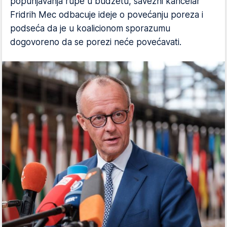
popunjavanja rupe u budžetu, savezni kancelar
Fridrih Mec odbacuje ideje o povećanju poreza i
podseća da je u koalicionom sporazumu
dogovoreno da se porezi neće povećavati.