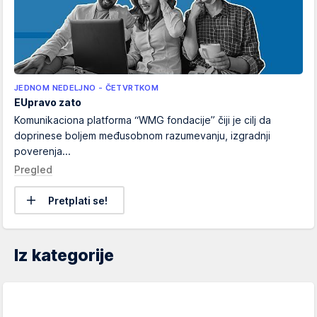
JEDNOM NEDELJNO - ČETVRTKOM
EUpravo zato
Komunikaciona platforma “WMG fondacije” čiji je cilj da
doprinese boljem međusobnom razumevanju, izgradnji
poverenja...
Pregled
Pretplati se!
Iz kategorije