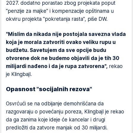
2027. dodatno porastao zbog projekata poput
"penzije za majke" i kompenzacije opštinama u
okviru projekta "pokretanja rasta", piše DW.
"Mislim da nikada nije postojala savezna vlada
koja je morala zatvoriti ovako veliku rupu u
budžetu. Savetujem da sve opcije budu
otvorene dok ne budemo objavili da je tih 30
milijardi nađeno i da je rupa zatvorena",
rekao
je Klingbajl.
Opasnost "socijalnih rezova"
Osvrćući se na odbijanje demohrišćana da
razgovaraju o povećanju poreza, Klingbajl je rekao
da ga zanima koje ideje će kancelar i drugi
predložiti da zatvore manjak od 30 milijardi.