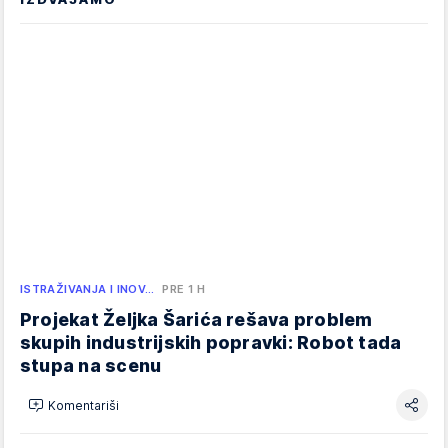
ISTRAŽIVANJA I INOV…
PRE 1 H
Projekat Željka Šarića rešava problem
skupih industrijskih popravki: Robot tada
stupa na scenu
Komentariši