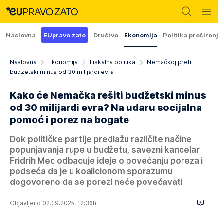
Naslovna
EUpravo zato
Društvo
Ekonomija
Politika proširen
Naslovna
Ekonomija
Fiskalna politika
Nemačkoj preti
budžetski minus od 30 milijardi evra
Kako će Nemačka rešiti budžetski minus
od 30 milijardi evra? Na udaru socijalna
pomoć i porez na bogate
Dok političke partije predlažu različite načine
popunjavanja rupe u budžetu, savezni kancelar
Fridrih Mec odbacuje ideje o povećanju poreza i
podseća da je u koalicionom sporazumu
dogovoreno da se porezi neće povećavati
Objavljeno 02.09.2025. 12:36h