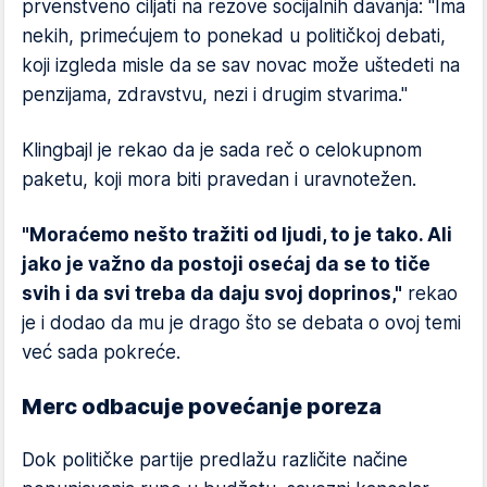
prvenstveno ciljati na rezove socijalnih davanja: "Ima
nekih, primećujem to ponekad u političkoj debati,
koji izgleda misle da se sav novac može uštedeti na
penzijama, zdravstvu, nezi i drugim stvarima."
Klingbajl je rekao da je sada reč o celokupnom
paketu, koji mora biti pravedan i uravnotežen.
"Moraćemo nešto tražiti od ljudi, to je tako. Ali
jako je važno da postoji osećaj da se to tiče
svih i da svi treba da daju svoj doprinos,"
rekao
je i dodao da mu je drago što se debata o ovoj temi
već sada pokreće.
Merc odbacuje povećanje poreza
Dok političke partije predlažu različite načine