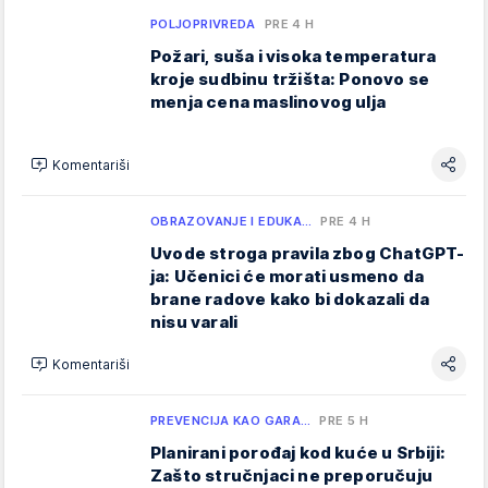
POLJOPRIVREDA
PRE 4 H
Požari, suša i visoka temperatura
kroje sudbinu tržišta: Ponovo se
menja cena maslinovog ulja
Komentariši
OBRAZOVANJE I EDUKA…
PRE 4 H
Uvode stroga pravila zbog ChatGPT-
ja: Učenici će morati usmeno da
brane radove kako bi dokazali da
nisu varali
Komentariši
PREVENCIJA KAO GARA…
PRE 5 H
Planirani porođaj kod kuće u Srbiji:
Zašto stručnjaci ne preporučuju