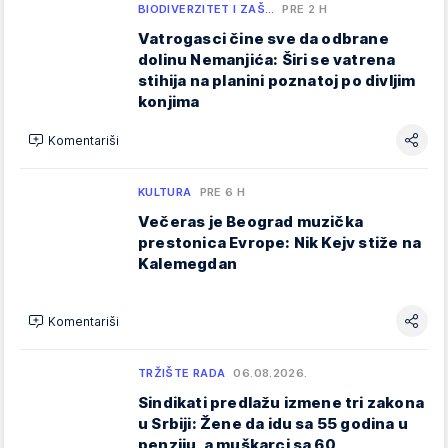
BIODIVERZITET I ZAŠ…
PRE 2 H
Vatrogasci čine sve da odbrane
dolinu Nemanjića: Širi se vatrena
stihija na planini poznatoj po divljim
konjima
Komentariši
KULTURA
PRE 6 H
Večeras je Beograd muzička
prestonica Evrope: Nik Kejv stiže na
Kalemegdan
Komentariši
TRŽIŠTE RADA
06.08.2026.
Sindikati predlažu izmene tri zakona
u Srbiji: Žene da idu sa 55 godina u
penziju, a muškarci sa 60