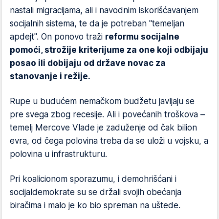
nastali migracijama, ali i navodnim iskorišćavanjem
socijalnih sistema, te da je potreban "temeljan
apdejt". On ponovo traži
reformu socijalne
pomoći, strožije kriterijume za one koji odbijaju
posao ili dobijaju od države novac za
stanovanje i režije.
Rupe u budućem nemačkom budžetu javljaju se
pre svega zbog recesije. Ali i povećanih troškova –
temelj Mercove Vlade je zaduženje od čak bilion
evra, od čega polovina treba da se uloži u vojsku, a
polovina u infrastrukturu.
Pri koalicionom sporazumu, i demohrišćani i
socijaldemokrate su se držali svojih obećanja
biračima i malo je ko bio spreman na uštede.