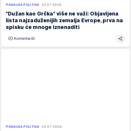
FISKALNA POLITIKA
23.07.2026.
"Dužan kao Grčka" više ne važi: Objavljena
lista najzaduženijih zemalja Evrope, prva na
spisku će mnoge iznenaditi
Komentariši
FISKALNA POLITIKA
20.07.2026.