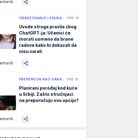
ntariši
OBRAZOVANJE I EDUKA…
PRE 13 H
Uvode stroga pravila zbog
ChatGPT-ja: Učenici će
morati usmeno da brane
radove kako bi dokazali da
nisu varali
ntariši
PREVENCIJA KAO GARA…
PRE 15 H
Planirani porođaj kod kuće
u Srbiji: Zašto stručnjaci
ne preporučuju ovu opciju?
ntariši