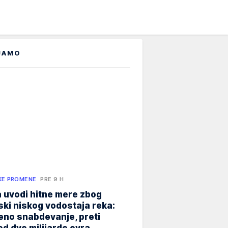
JAMO
KE PROMENE
PRE 9 H
 uvodi hitne mere zbog
jski niskog vodostaja reka:
eno snabdevanje, preti
od dve milijarde evra