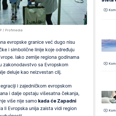
Kome
P / Profimedia
na evropske granice već dugo nisu
ke i simbolične linije koje određuju
 Evrope. Iako zemlje regiona godinama
Kome
uju zakonodavstvo sa Evropskom
je deluje kao neizvestan cilj.
ntegraciji i zajedničkom evropskom
ana i dalje opstaju višesatna čekanja,
nje više nije samo
kada će Zapadni
da li Evropska unija zaista vidi region
Kome
budućnosti.