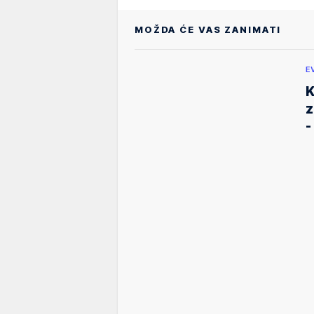
MOŽDA ĆE VAS ZANIMATI
E
K
z
-