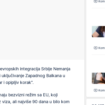
Kome
Kome
 evropskih integracija Srbije Nemanja
bi uključivanje Zapadnog Balkana u
i opipljiv korak".
Kome
ju bezvizni režim sa EU, koji
iza, ali najviše 90 dana u bilo kom