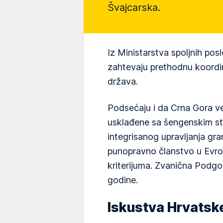
Švajcarska.
Iz Ministarstva spoljnih posl
zahtevaju prethodnu koordin
država.
Podsećaju i da Crna Gora v
usklađene sa šengenskim sta
integrisanog upravljanja gra
punopravno članstvo u Evrop
kriterijuma. Zvanična Podgo
godine.
Iskustva Hrvatsk