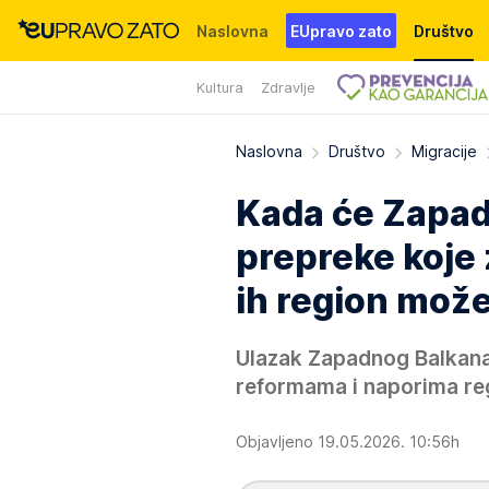
Naslovna
EUpravo zato
Društvo
Kultura
Zdravlje
Događaji
News
WMG fondacija
Naslovna
Društvo
Migracije
Kada će Zapad
prepreke koje 
ih region može
Ulazak Zapadnog Balkana 
reformama i naporima re
Objavljeno 19.05.2026. 10:56h