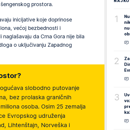
NAJKO
 šengenskog prostora.
1
Nu
vaju inicijative koje doprinose
ni
iona, većoj bezbednosti i
nu
ob
li naglašavaju da Crna Gora nije bila
loga o uključivanju Zapadnog
2
Za
Di
Ev
ostor?
ogućava slobodno putovanje
3
Uv
a, bez prolaska graničnih
vo
 miliona osoba. Osim 25 zemalja
pr
ka
ice Evropskog udruženja
d, Lihtenštajn, Norveška i