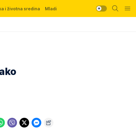
a i životna sredina
Mladi
kako