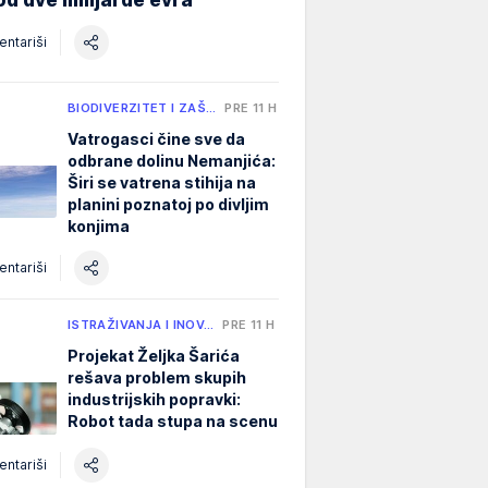
ntariši
BIODIVERZITET I ZAŠ…
PRE 11 H
Vatrogasci čine sve da
odbrane dolinu Nemanjića:
Širi se vatrena stihija na
planini poznatoj po divljim
konjima
ntariši
ISTRAŽIVANJA I INOV…
PRE 11 H
Projekat Željka Šarića
rešava problem skupih
industrijskih popravki:
Robot tada stupa na scenu
ntariši