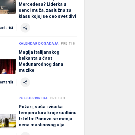
Mercedesa? Liderka u
senci muža, zaslužna za
klasu kojoj se ceo svet divi
ntariši
KALENDAR DOGAĐAJA
PRE 11 H
Magija italijanskog
belkanta u čast
Međunarodnog dana
muzike
ntariši
POLJOPRIVREDA
PRE 13 H
Požari, suša i visoka
temperatura kroje sudbinu
tržišta: Ponovo se menja
cena maslinovog ulja