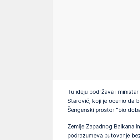
Tu ideju podržava i ministar
Starović, koji je ocenio da 
Šengenski prostor "bio dobar 
Zemlje Zapadnog Balkana ima
podrazumeva putovanje bez v