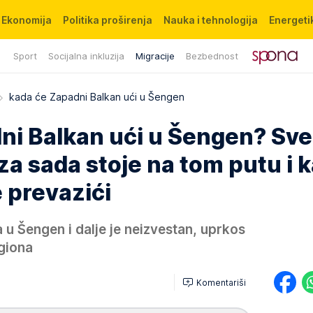
Ekonomija
Politika proširenja
Nauka i tehnologija
Energetik
Sport
Socijalna inkluzija
Migracije
Bezbednost
kada će Zapadni Balkan ući u Šengen
ni Balkan ući u Šengen? Sve
za sada stoje na tom putu i 
 prevazići
u Šengen i dalje je neizvestan, uprkos
giona
Komentariši