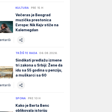
KULTURA
PRE 15 H
Večeras je Beograd
muzička prestonica
Evrope: Nik Kejv stiže na
Kalemegdan
ntariši
TRŽIŠTE RADA
06.08.2026.
Sindikati predlažu izmene
tri zakona u Srbiji: Žene da
idu sa 55 godina u penziju,
a muškarci sa 60
ntariši
SPONA
PRE 10 H
Kako je Berta Benc
oblikovala istoriju