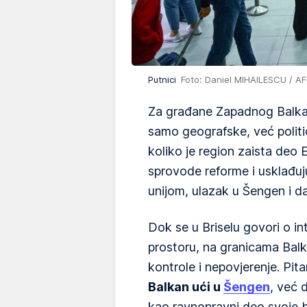
Putnici
Foto: Daniel MIHAILESCU / AF
Za građane Zapadnog Balka
samo geografske, već politič
koliko je region zaista deo
sprovode reforme i usklađ
unijom, ulazak u Šengen i dal
Dok se u Briselu govori o i
prostoru, na granicama Balk
kontrole i nepovjerenje. Pita
Balkan ući u
Šengen
, već 
kao ravnopravni deo svoje 