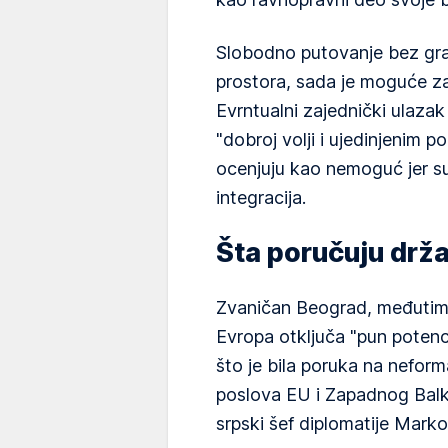
Slobodno putovanje bez gra
prostora, sada je moguće za
Evrntualni zajednički ulaza
"dobroj volji i ujedinjenim po
ocenjuju kao nemoguć jer su
integracija.
Šta poručuju drž
Zvaničan Beograd, međutim,
Evropa otključa "pun potenci
što je bila poruka na nefor
poslova EU i Zapadnog Balka
srpski šef diplomatije Marko