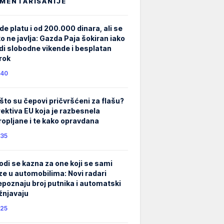
MENTARISANIJE
de platu i od 200.000 dinara, ali se
ko ne javlja: Gazda Paja šokiran iako
di slobodne vikende i besplatan
rok
40
što su čepovi pričvršćeni za flašu?
rektiva EU koja je razbesnela
ropljane i te kako opravdana
35
odi se kazna za one koji se sami
ze u automobilima: Novi radari
epoznaju broj putnika i automatski
žnjavaju
25