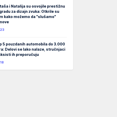
taša i Natalija su osvojile prestižnu
gradu za dizajn zvuka: Otkrile su
m kako možemo da "slušamo"
lmove
23
p 5 pouzdanih automobila do 3.000
ra: Delovi se lako nalaze, stručnjaci
taksisti ih preporučuju
18