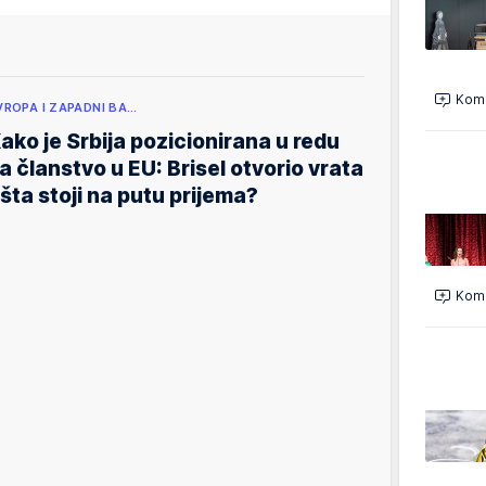
Kome
VROPA I ZAPADNI BA…
ako je Srbija pozicionirana u redu
a članstvo u EU: Brisel otvorio vrata
 šta stoji na putu prijema?
Kome