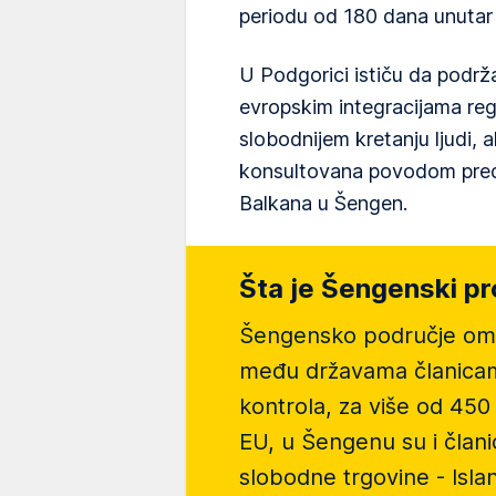
periodu od 180 dana unutar
U Podgorici ističu da podrža
evropskim integracijama reg
slobodnijem kretanju ljudi, a
konsultovana povodom pred
Balkana u Šengen.
Šta je Šengenski pr
Šengensko područje om
među državama članicam
kontrola, za više od 450
EU, u Šengenu su i član
slobodne trgovine - Islan