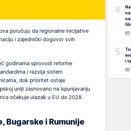
4
Na
na
na
fi
ova poručuju da regionalne inicijative
aciju i zajednički dogovor svih
5
To
ev
i 
eć godinama sprovodi reforme
ndardima i razvija sistem
nicama, dok prioritet ostaje
skoj uniji zasnovano na ispunjavanju
rica očekuje ulazak u EU do 2028.
e, Bugarske i Rumunije