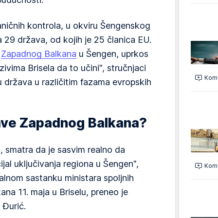
ničnih kontrola, u okviru Šengenskog
 29 država, od kojih je 25 članica EU.
k
Zapadnog Balkana
u Šengen, uprkos
zivima Brisela da to učini", stručnjaci
Kome
 država u različitim fazama evropskih
ave Zapadnog Balkana?
 smatra da je sasvim realno da
jal uključivanja regiona u Šengen",
Kome
malnom sastanku ministara spoljnih
na 11. maja u Briselu, preneo je
 Đurić.