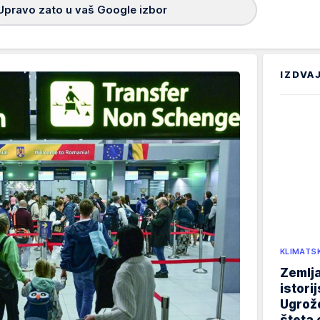
Upravo zato u vaš Google izbor
IZDVA
KLIMATS
Zemlja
istori
Ugrož
šteta 