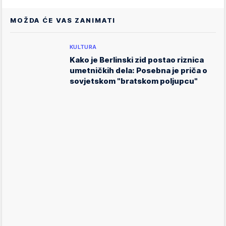
MOŽDA ĆE VAS ZANIMATI
KULTURA
Kako je Berlinski zid postao riznica
umetničkih dela: Posebna je priča o
sovjetskom "bratskom poljupcu"