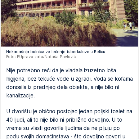
Nekadašnja bolnica za lečenje tuberkuloze u Belicu
Foto: EUpravo zato/Nataša Pavlović
Nije potrebno reći da je vladala izuzetno loša
higijena, bez tekuće vode u zgradi. Voda se kofama
donosila iz prednjeg dela objekta, a nije bilo ni
kanalizacije.
U dvorištu je obično postojao jedan poljski toalet na
40 ljudi, ali to nije bilo ni približno dovoljno. U to
vreme su vlasti govorile ljudima da ne pljuju po
podu svojih domaćinstava - što dovoljno govori u