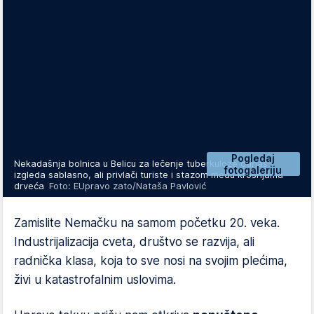
Pogledaj
Nekadašnja bolnica u Belicu za lečenje tuberkuloze danas
fotogaleriju
izgleda sablasno, ali privlači turiste i stazom među krošnjama
drveća
Foto: EUpravo zato/Nataša Pavlović
Zamislite Nemačku na samom početku 20. veka.
Industrijalizacija cveta, društvo se razvija, ali
radnička klasa, koja to sve nosi na svojim plećima,
živi u katastrofalnim uslovima.