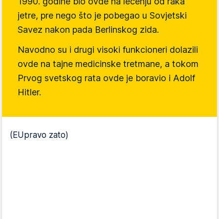
1990. godine bio ovde na lečenju od raka
jetre, pre nego što je pobegao u Sovjetski
Savez nakon pada Berlinskog zida.
Navodno su i drugi visoki funkcioneri dolazili
ovde na tajne medicinske tretmane, a tokom
Prvog svetskog rata ovde je boravio i
Adolf
Hitler
.
(EUpravo zato)