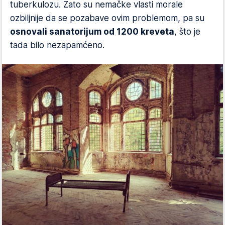
tuberkulozu. Zato su nemačke vlasti morale
ozbiljnije da se pozabave ovim problemom, pa su
osnovali sanatorijum od 1200 kreveta
, što je
tada bilo nezapamćeno.