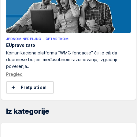
JEDNOM NEDELJNO - ČETVRTKOM
EUpravo zato
Komunikaciona platforma “WMG fondacije” čiji je cilj da
doprinese boljem međusobnom razumevanju, izgradnji
poverenja...
Pregled
Pretplati se!
Iz kategorije