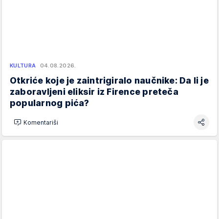
KULTURA
04.08.2026.
Otkriće koje je zaintrigiralo naučnike: Da li je
zaboravljeni eliksir iz Firence preteča
popularnog pića?
Komentariši