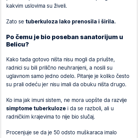
kakvim uslovima su živeli.
Zato se
tuberkuloza lako prenosila i širila.
Po čemu je bio poseban sanatorijum u
Belicu?
Kako tada gotovo ništa nisu mogli da priušte,
radnici su bili prilično neuhranjeni, a nosili su
uglavnom samo jedno odelo. Pitanje je koliko često
su prali odeću jer nisu imali da obuku ništa drugo.
Ko ima jak imuni sistem, ne mora uopšte da razvije
simptome tuberkuloze
i da se razboli, ali u
radničkim krajevima to nije bio slučaj.
Procenjuje se da je 50 odsto muškaraca imalo