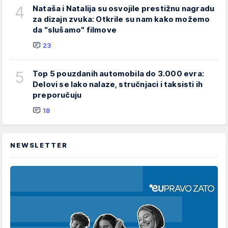
4
Nataša i Natalija su osvojile prestižnu nagradu
za dizajn zvuka: Otkrile su nam kako možemo
da "slušamo" filmove
23
5
Top 5 pouzdanih automobila do 3.000 evra:
Delovi se lako nalaze, stručnjaci i taksisti ih
preporučuju
18
NEWSLETTER