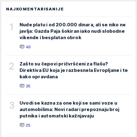
NAJKOMENTARISANIJE
1
Nude platu i od 200.000 dinara, ali se niko ne
javlja: Gazda Paja šokiran iako nudi slobodne
vikende i besplatan obrok
40
2
Zašto su čepovi pričvršćeni za flašu?
Direktiva EU koja je razbesnela Evropljane i te
kako opravdana
35
3
Uvodi se kazna za one koji se sami voze u
automobilima: Novi radari prepoznaju broj
putnika i automatski kažnjavaju
25