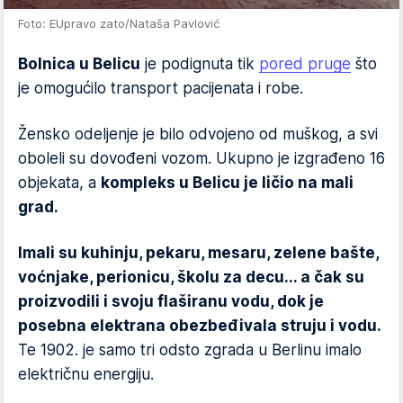
Foto: EUpravo zato/Nataša Pavlović
Bolnica u Belicu
je podignuta tik
pored pruge
što
je omogućilo transport pacijenata i robe.
Žensko odeljenje je bilo odvojeno od muškog, a svi
oboleli su dovođeni vozom. Ukupno je izgrađeno 16
objekata, a
kompleks u Belicu je ličio na mali
grad.
Imali su kuhinju, pekaru, mesaru, zelene bašte,
voćnjake, perionicu, školu za decu... a čak su
proizvodili i svoju flaširanu vodu, dok je
posebna elektrana obezbeđivala struju i vodu.
Te 1902. je samo tri odsto zgrada u Berlinu imalo
električnu energiju.