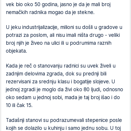
vek bio oko 50 godina, jasno je da je mali broj
nemačkih radnika mogao da je stekne.
U jeku industrijalizacije, milioni su došli u gradove u
potrazi za poslom, ali nisu imali ništa drugo - veliki
broj njih je živeo na ulici ili u podrumima raznih
objekata.
Kada je reč o stanovanju radnici su uvek živeli u
zadnjim delovima zgrada, dok su prednji bili
rezervisani za srednju klasu i bogatije slojeve. U
jednoj zgradi je moglo da živi oko 80 ljudi, odnosno
oko sedam u jednoj sobi, mada je taj broj išao i do
10 ili čak 15.
Tadašnji stanovi su podrazumevali stepenice posle
kojih se dolazilo u kuhinju i samo jednu sobu. U toj