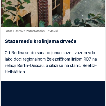
Foto: EUpravo zato/Nataša Pavlović
Staza među krošnjama drveća
Od Berlina se do sanatorijuma može i vozom vrlo
lako doći regionalnom železničkom linijom RB7 na
relaciji Berlin–Dessau, a silazi se na stanici Beelitz-
Heilstätten.