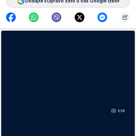
Dodajte EUpravo zato u vaš Google izbor
1/28