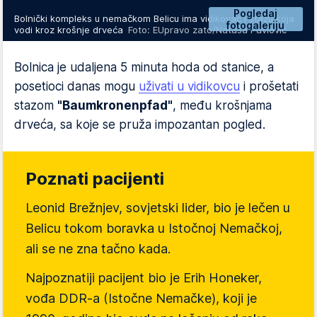
Pogledaj
Bolnički kompleks u nemačkom Belicu ima vidikovac i stazu koja
fotogaleriju
vodi kroz krošnje drveća
Foto: EUpravo zato/Nataša Pavlović
Bolnica je udaljena 5 minuta hoda od stanice, a
posetioci danas mogu
uživati u vidikovcu
i prošetati
stazom
"Baumkronenpfad"
, među krošnjama
drveća, sa koje se pruža impozantan pogled.
Poznati pacijenti
Leonid Brežnjev
, sovjetski lider, bio je lečen u
Belicu tokom boravka u Istočnoj Nemačkoj,
ali se ne zna tačno kada.
Najpoznatiji pacijent bio je
Erih Honeker
,
vođa DDR-a (Istočne Nemačke), koji je