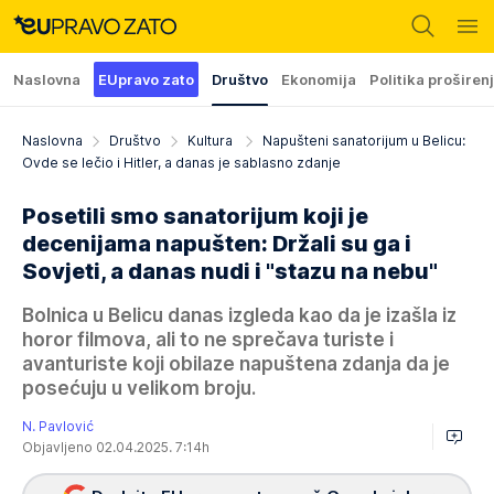
Naslovna
EUpravo zato
Društvo
Ekonomija
Politika proširen
Naslovna
Društvo
Kultura
Napušteni sanatorijum u Belicu:
Ovde se lečio i Hitler, a danas je sablasno zdanje
Posetili smo sanatorijum koji je
decenijama napušten: Držali su ga i
Sovjeti, a danas nudi i "stazu na nebu"
Bolnica u Belicu danas izgleda kao da je izašla iz
horor filmova, ali to ne sprečava turiste i
avanturiste koji obilaze napuštena zdanja da je
posećuju u velikom broju.
N. Pavlović
Objavljeno 02.04.2025. 7:14h