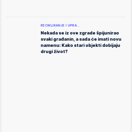
RECIKLIRANJE I UPRA…
Nekada se iz ove zgrade špijunirao
svaki građanin, a sada će imati novu
namenu: Kako stari objekti dobijaju
drugi život?