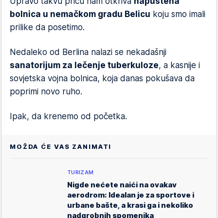
Upravo takvu priču nam otkriva
napuštena
bolnica u nemačkom gradu Belicu
koju smo imali
prilike da posetimo.
Nedaleko od Berlina nalazi se nekadašnji
sanatorijum za lečenje tuberkuloze
, a kasnije i
sovjetska vojna bolnica, koja danas pokušava da
poprimi novo ruho.
Ipak, da krenemo od početka.
MOŽDA ĆE VAS ZANIMATI
TURIZAM
Nigde nećete naići na ovakav
aerodrom: Idealan je za sportove i
urbane bašte, a krasi ga i nekoliko
nadgrobnih spomenika