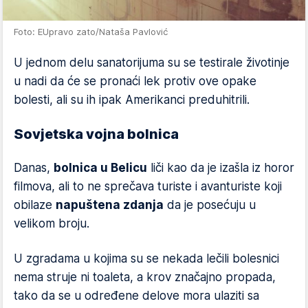
Foto: EUpravo zato/Nataša Pavlović
U jednom delu sanatorijuma su se testirale životinje
u nadi da će se pronaći lek protiv ove opake
bolesti, ali su ih ipak Amerikanci preduhitrili.
Sovjetska vojna bolnica
Danas,
bolnica u Belicu
liči kao da je izašla iz horor
filmova, ali to ne sprečava turiste i avanturiste koji
obilaze
napuštena zdanja
da je posećuju u
velikom broju.
U zgradama u kojima su se nekada lečili bolesnici
nema struje ni toaleta, a krov značajno propada,
tako da se u određene delove mora ulaziti sa