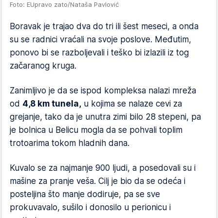
Foto: EUpravo zato/Nataša Pavlović
Boravak je trajao dva do tri ili šest meseci, a onda
su se radnici vraćali na svoje poslove. Međutim,
ponovo bi se razboljevali i teško bi izlazili iz tog
začaranog kruga.
Zanimljivo je da se ispod kompleksa nalazi mreža
od
4,8 km tunela,
u kojima se nalaze cevi za
grejanje, tako da je unutra zimi bilo 28 stepeni, pa
je bolnica u Belicu mogla da se pohvali toplim
trotoarima tokom hladnih dana.
Kuvalo se za najmanje 900 ljudi, a posedovali su i
mašine za pranje veša. Cilj je bio da se odeća i
posteljina što manje dodiruje, pa se sve
prokuvavalo, sušilo i donosilo u perionicu i