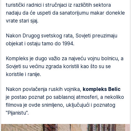
turistički radnici i stručnjaci iz različitih sektora
nadaju da će uspeti da sanatorijumu makar donekle
vrate stari sjaj.
Nakon Drugog svetskog rata, Sovjeti preuzimaju
objekat i ostaju tamo do 1994.
Kompleks je dugo važio za najveću vojnu bolnicu, a
Sovjeti su većinu zgrada koristili kao što su se
koristile i ranije.
Nakon povlačenja ruskih vojnika,
kompleks Belic
je postao poznat po sablasnoj atmosferi, a nekoliko
filmova je ovde snimljeno, uključujući i poznatog
"Pijanistu".