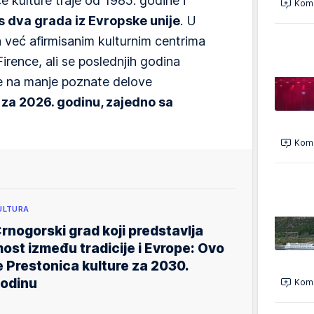
 kulture traje od 1985. godine i
Kome
s dva grada iz Evropske unije
. U
a već afirmisanim kulturnim centrima
irence, ali se poslednjih godina
nje na manje poznate delove
 za 2026. godinu, zajedno sa
Kome
ULTURA
rnogorski grad koji predstavlja
ost između tradicije i Evrope: Ovo
e Prestonica kulture za 2030.
odinu
Kome