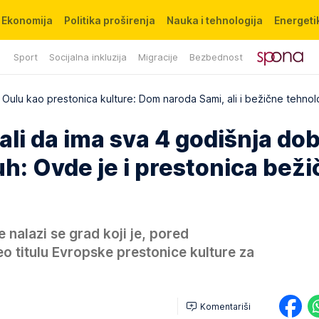
Ekonomija
Politika proširenja
Nauka i tehnologija
Energetik
Sport
Socijalna inkluzija
Migracije
Bezbednost
Oulu kao prestonica kulture: Dom naroda Sami, ali i bežične tehnol
ali da ima sva 4 godišnja dob
duh: Ovde je i prestonica bež
 nalazi se grad koji je, pored
o titulu Evropske prestonice kulture za
Komentariši