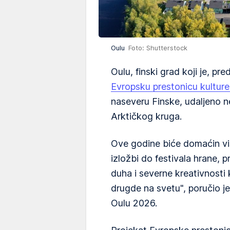
Oulu
Foto: Shutterstock
Oulu, finski grad koji je, pr
Evropsku prestonicu kulture
naseveru Finske, udaljeno n
Arktičkog kruga.
Ove godine biće domaćin vi
izložbi do festivala hrane, 
duha i severne kreativnosti
drugde na svetu", poručio j
Oulu 2026.