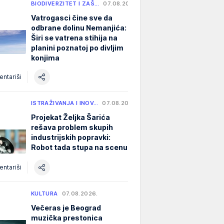
BIODIVERZITET I ZAŠ…
07.08.2026.
Vatrogasci čine sve da
odbrane dolinu Nemanjića:
Širi se vatrena stihija na
planini poznatoj po divljim
konjima
ntariši
ISTRAŽIVANJA I INOV…
07.08.2026.
Projekat Željka Šarića
rešava problem skupih
industrijskih popravki:
Robot tada stupa na scenu
ntariši
KULTURA
07.08.2026.
Večeras je Beograd
muzička prestonica