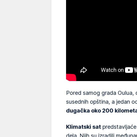
Pored samog grada Oulua, d
susednih opština, a jedan o
dugačka oko 200 kilometa
Klimatski sat
predstavljaće
dela. Njih su izradili međuna