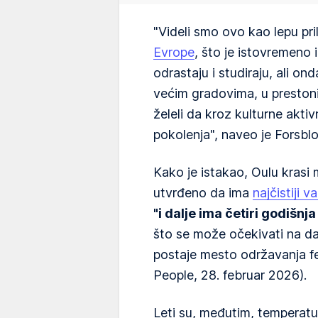
"Videli smo ovo kao lepu pri
Evrope
, što je istovremeno 
odrastaju i studiraju, ali o
većim gradovima, u prestoni
želeli da kroz kulturne akti
pokolenja", naveo je Forsbl
Kako je istakao, Oulu krasi
utvrđeno da ima
najčistiji 
"i dalje ima četiri godišnj
što se može očekivati na d
postaje mesto održavanja f
People, 28. februar 2026).
Leti su, međutim, temperatu