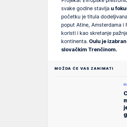
Projekat Evropske prestonice
svake godine stavlja
u foku
početku je titula dodeljivan
poput Atine, Amsterdama i F
koristi i kao skretanje paž
kontinenta.
Oulu je izabran
slovačkim Trenčinom.
MOŽDA ĆE VAS ZANIMATI
K
C
m
j
g