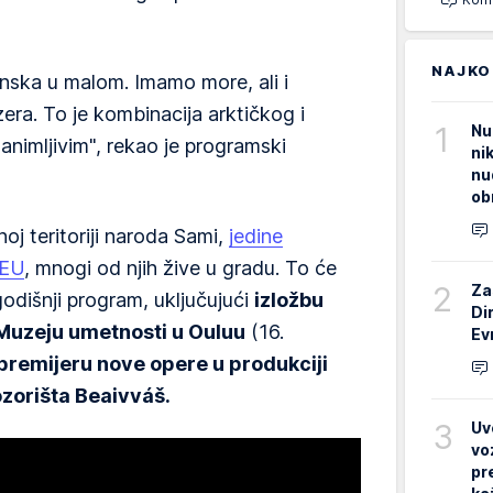
NAJKO
nska u malom. Imamo more, ali i
ezera. To je kombinacija arktičkog i
1
Nu
animljivim", rekao je programski
ni
nu
ob
noj teritoriji naroda Sami,
jedine
 EU
, mnogi od njih žive u gradu. To će
2
Za
odišnji program, uključujući
izložbu
Di
Muzeju umetnosti u Ouluu
(16.
Ev
premijeru nove opere u produkciji
zorišta Beaivváš.
3
Uv
vo
pr