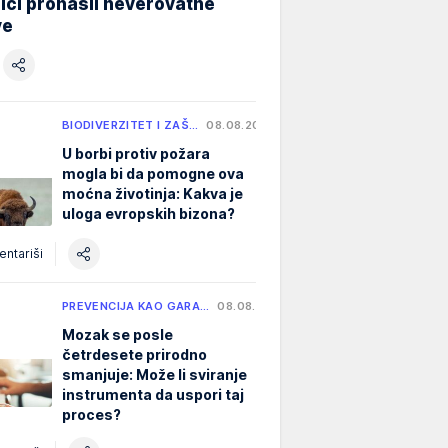
ici pronašli neverovatne
ve
BIODIVERZITET I ZAŠ…
08.08.2026.
U borbi protiv požara
mogla bi da pomogne ova
moćna životinja: Kakva je
uloga evropskih bizona?
ntariši
PREVENCIJA KAO GARA…
08.08.2026.
Mozak se posle
četrdesete prirodno
smanjuje: Može li sviranje
instrumenta da uspori taj
proces?