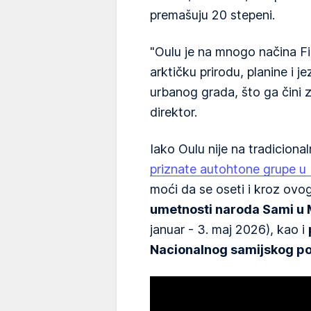
premašuju 20 stepeni.
"Oulu je na mnogo načina Fi
arktičku prirodu, planine i j
urbanog grada, što ga čini z
direktor.
Iako Oulu nije na tradicional
priznate autohtone grupe u
moći da se oseti i kroz ovog
umetnosti naroda Sami u 
januar - 3. maj 2026), kao i
Nacionalnog samijskog po