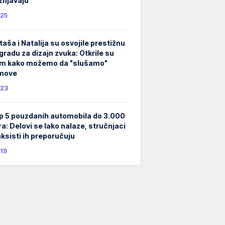
žnjavaju
25
taša i Natalija su osvojile prestižnu
gradu za dizajn zvuka: Otkrile su
m kako možemo da "slušamo"
lmove
23
p 5 pouzdanih automobila do 3.000
ra: Delovi se lako nalaze, stručnjaci
taksisti ih preporučuju
19