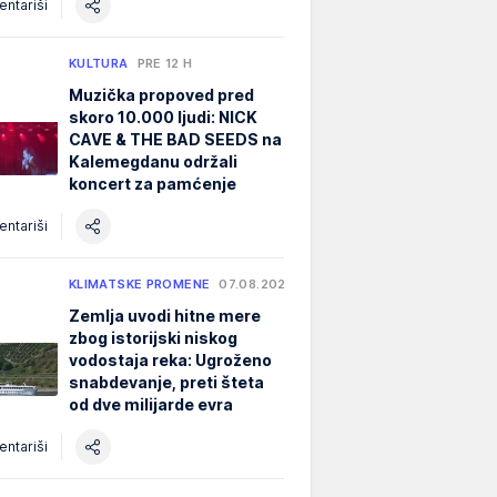
ntariši
KULTURA
PRE 12 H
Muzička propoved pred
skoro 10.000 ljudi: NICK
CAVE & THE BAD SEEDS na
Kalemegdanu održali
koncert za pamćenje
ntariši
KLIMATSKE PROMENE
07.08.2026.
Zemlja uvodi hitne mere
zbog istorijski niskog
vodostaja reka: Ugroženo
snabdevanje, preti šteta
od dve milijarde evra
ntariši