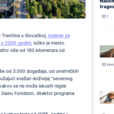
Naučn
trago
1
ed Trenčina u Slovačkoj,
izabran za
 u 2026. godini
, lučko je mesto
ešto više od 160 kilometara od
Kome
še od 3.000 događaja, od umetničkih
pružajući snažan doživljaj "severnog
 kakvo se ne može iskusiti nigde
e Samu Forsblom, direktor programa