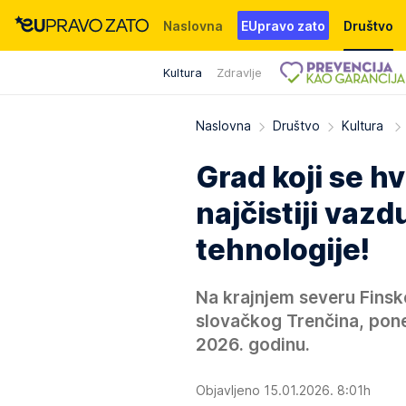
Naslovna
EUpravo zato
Društvo
Kultura
Zdravlje
Događaji
News
WMG fondacija
Naslovna
Društvo
Kultura
Grad koji se hv
najčistiji vaz
tehnologije!
Na krajnjem severu Finske
slovačkog Trenčina, pone
2026. godinu.
Objavljeno 15.01.2026. 8:01h