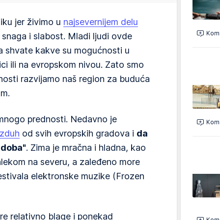
liku jer živimo u
najsevernijem delu
Kome
i snaga i slabost. Mladi ljudi ovde
nda shvate kakve su mogućnosti u
ci ili na evropskom nivou. Zato smo
vnosti razvijamo naš region za buduća
om.
 mnogo prednosti. Nedavno je
Kome
vazduh
od svih evropskih gradova i
da
a doba"
. Zima je mračna i hladna, kao
alekom na severu, a zaleđeno more
estivala elektronske muzike (Frozen
re relativno blage i ponekad
Kome