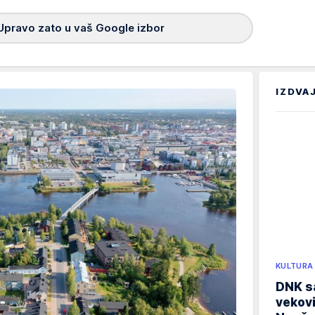
Upravo zato u vaš Google izbor
IZDVA
KULTURA
DNK sa
vekovi