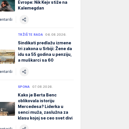
Evrope: Nik Kejv stiže na
Kalemegdan
ntariši
TRŽIŠTE RADA
06.08.2026.
Sindikati predlažu izmene
tri zakona u Srbiji: Žene da
idu sa 55 godina u penziju,
a muškarci sa 60
ntariši
SPONA
07.08.2026.
Kako je Berta Benc
oblikovala istoriju
Mercedesa? Liderka u
senci muža, zaslužna za
klasu kojoj se ceo svet divi
ntariši