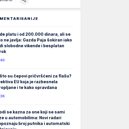
MENTARISANIJE
de platu i od 200.000 dinara, ali se
ko ne javlja: Gazda Paja šokiran iako
di slobodne vikende i besplatan
rok
40
što su čepovi pričvršćeni za flašu?
rektiva EU koja je razbesnela
ropljane i te kako opravdana
36
odi se kazna za one koji se sami
ze u automobilima: Novi radari
epoznaju broj putnika i automatski