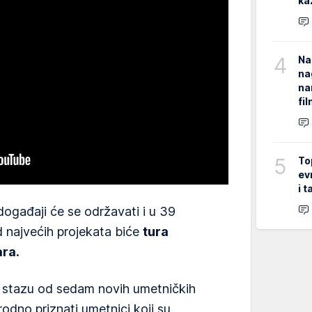
ka
4
Na
na
na
fi
5
To
ev
i 
ogađaji će se održavati i u 39
d najvećih projekata biće
tura
ra.
 stazu od sedam novih umetničkih
rodno priznati umetnici koji su