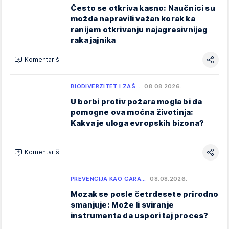
Često se otkriva kasno: Naučnici su
možda napravili važan korak ka
ranijem otkrivanju najagresivnijeg
raka jajnika
Komentariši
BIODIVERZITET I ZAŠ…
08.08.2026.
U borbi protiv požara mogla bi da
pomogne ova moćna životinja:
Kakva je uloga evropskih bizona?
Komentariši
PREVENCIJA KAO GARA…
08.08.2026.
Mozak se posle četrdesete prirodno
smanjuje: Može li sviranje
instrumenta da uspori taj proces?