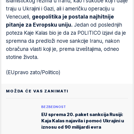
islamističkog režima u Iranu, kao i sukobe koji i dalje
traju u Ukrajini i Gazi, ali i američku operaciju u
Venecueli,
geopolitika je postala najhitnije
pitanje za Evropsku uniju.
Jedan od poslednjih
poteza Kaje Kalas bio je da za POLITICO izjavi da je
spremna da predloži nove sankcije Iranu, nakon
obračuna vlasti koji je, prema izveštajima, odneo
stotine života.
(EUpravo zato/Politico)
MOŽDA ĆE VAS ZANIMATI
BEZBEDNOST
EU sprema 20. paket sankcija Rusiji:
Kaja Kalas najavila i pomoć Ukrajini u
iznosu od 90 milijardi evra