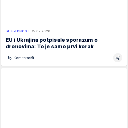
BEZBEDNOST
15.07.2026.
EU i Ukrajina potpisale sporazum o
dronovima: To je samo prvi korak
Komentariši