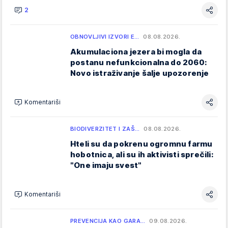
2
OBNOVLJIVI IZVORI E…
08.08.2026.
Akumulaciona jezera bi mogla da
postanu nefunkcionalna do 2060:
Novo istraživanje šalje upozorenje
Komentariši
BIODIVERZITET I ZAŠ…
08.08.2026.
Hteli su da pokrenu ogromnu farmu
hobotnica, ali su ih aktivisti sprečili:
"One imaju svest"
Komentariši
PREVENCIJA KAO GARA…
09.08.2026.