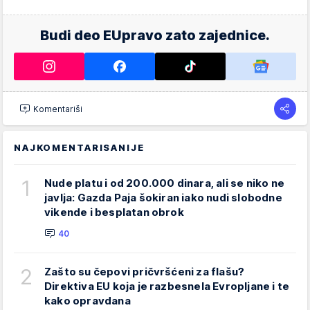
Budi deo EUpravo zato zajednice.
Komentariši
NAJKOMENTARISANIJE
1
Nude platu i od 200.000 dinara, ali se niko ne
javlja: Gazda Paja šokiran iako nudi slobodne
vikende i besplatan obrok
40
2
Zašto su čepovi pričvršćeni za flašu?
Direktiva EU koja je razbesnela Evropljane i te
kako opravdana