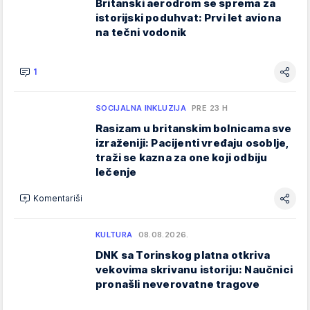
Britanski aerodrom se sprema za
istorijski poduhvat: Prvi let aviona
na tečni vodonik
1
SOCIJALNA INKLUZIJA
PRE 23 H
Rasizam u britanskim bolnicama sve
izraženiji: Pacijenti vređaju osoblje,
traži se kazna za one koji odbiju
lečenje
Komentariši
KULTURA
08.08.2026.
DNK sa Torinskog platna otkriva
vekovima skrivanu istoriju: Naučnici
pronašli neverovatne tragove