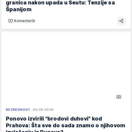
granica nakon upada u Seutu: Tenzije sa
Španijom
Komentariši
BEZBEDNOST
04.08.2026.
Ponovo izvirili "brodovi duhovi" kod
Prahova: Šta sve do sada znamo o njihovom