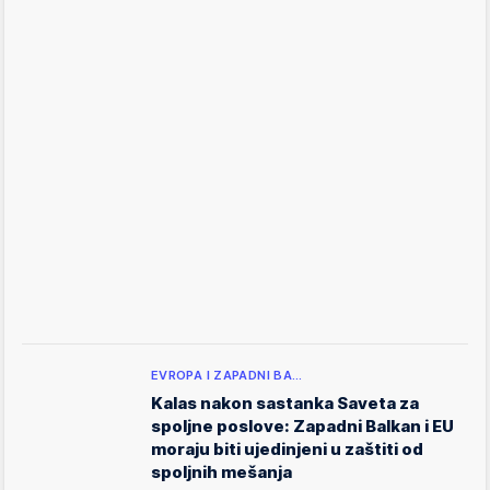
EVROPA I ZAPADNI BA…
Kalas nakon sastanka Saveta za
spoljne poslove: Zapadni Balkan i EU
moraju biti ujedinjeni u zaštiti od
spoljnih mešanja