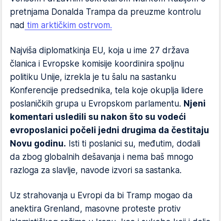
pretnjama Donalda Trampa da preuzme kontrolu
nad
tim arktičkim ostrvom.
Najviša diplomatkinja EU, koja u ime 27 država
članica i Evropske komisije koordinira spoljnu
politiku Unije, izrekla je tu šalu na sastanku
Konferencije predsednika, tela koje okuplja lidere
poslaničkih grupa u Evropskom parlamentu.
Njeni
komentari usledili su nakon što su vodeći
evroposlanici počeli jedni drugima da čestitaju
Novu godinu.
Isti ti poslanici su, međutim, dodali
da zbog globalnih dešavanja i nema baš mnogo
razloga za slavlje, navode izvori sa sastanka.
Uz strahovanja u Evropi da bi Tramp mogao da
anektira Grenland, masovne proteste protiv