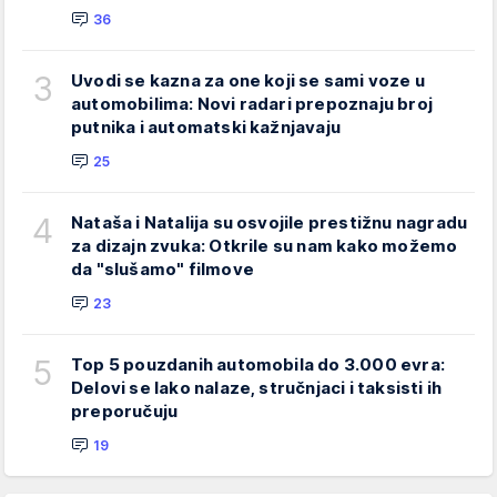
36
3
Uvodi se kazna za one koji se sami voze u
automobilima: Novi radari prepoznaju broj
putnika i automatski kažnjavaju
25
4
Nataša i Natalija su osvojile prestižnu nagradu
za dizajn zvuka: Otkrile su nam kako možemo
da "slušamo" filmove
23
5
Top 5 pouzdanih automobila do 3.000 evra:
Delovi se lako nalaze, stručnjaci i taksisti ih
preporučuju
19