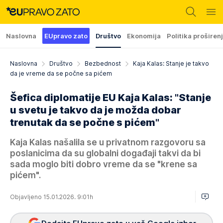
Naslovna
EUpravo zato
Društvo
Ekonomija
Politika proširen
Naslovna
Društvo
Bezbednost
Kaja Kalas: Stanje je takvo
da je vreme da se počne sa pićem
Šefica diplomatije EU Kaja Kalas: "Stanje
u svetu je takvo da je možda dobar
trenutak da se počne s pićem"
Kaja Kalas našalila se u privatnom razgovoru sa
poslanicima da su globalni događaji takvi da bi
sada moglo biti dobro vreme da se "krene sa
pićem".
Objavljeno 15.01.2026. 9:01h