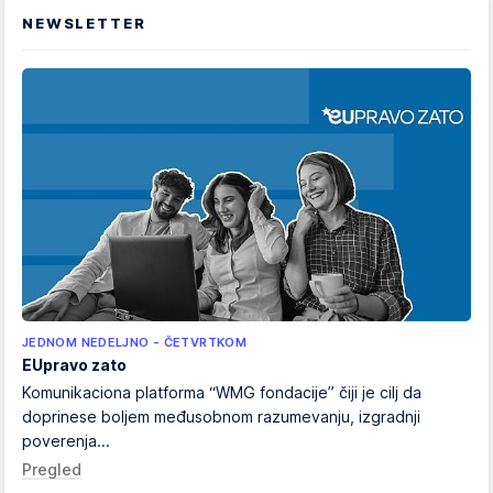
NEWSLETTER
JEDNOM NEDELJNO - ČETVRTKOM
EUpravo zato
Komunikaciona platforma “WMG fondacije” čiji je cilj da
doprinese boljem međusobnom razumevanju, izgradnji
poverenja...
Pregled