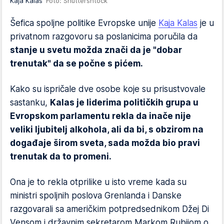
Kaja Kalas
Foto: Shuttershtock
Šefica spoljne politike Evropske unije
Kaja Kalas
je u
privatnom razgovoru sa poslanicima poručila da
stanje u svetu možda znači da je "dobar
trenutak" da se počne s pićem.
Kako su ispričale dve osobe koje su prisustvovale
sastanku,
Kalas je liderima političkih grupa u
Evropskom parlamentu rekla da inače nije
veliki ljubitelj alkohola, ali da bi, s obzirom na
događaje širom sveta, sada možda bio pravi
trenutak da to promeni.
Ona je to rekla otprilike u isto vreme kada su
ministri spoljnih poslova Grenlanda i Danske
razgovarali sa američkim potpredsednikom Džej Di
Vensom i državnim sekretarom Markom Rubijom o