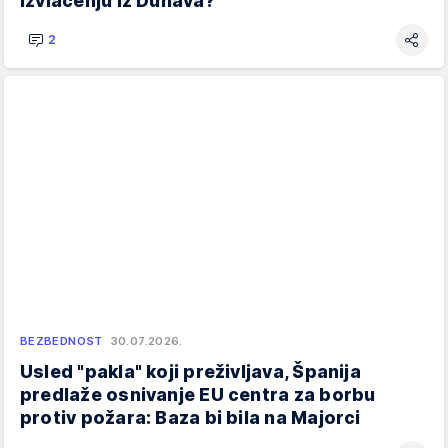
izvlačenju iz Dunava?
2
BEZBEDNOST
30.07.2026.
Usled "pakla" koji preživljava, Španija
predlaže osnivanje EU centra za borbu
protiv požara: Baza bi bila na Majorci