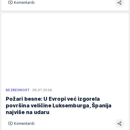
Komentariši
BEZBEDNOST
29.07.2026.
Požari besne: U Evropi već izgorela
površina veličine Luksemburga, Španija
najviše na udaru
Komentariši