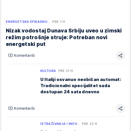
ENERGETSKA EFIKASNO…
PRE 1 H
Nizak vodostaj Dunava Srbiju uveo u zimski
režim potrošnje struje: Potreban novi
energetski put
Komentariši
KULTURA
PRE 21 H
U Italiji osvanuo neobičan automat:
Tradicionalni specijalitet sada
dostupan 24 sata dnevno
Komentariši
ISTRAŽIVANJA I INOV…
PRE 22 H