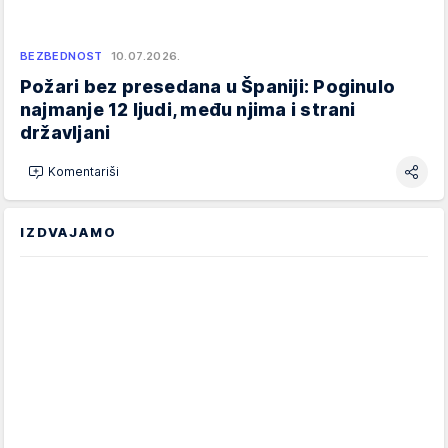
BEZBEDNOST
10.07.2026.
Požari bez presedana u Španiji: Poginulo
najmanje 12 ljudi, među njima i strani
državljani
Komentariši
IZDVAJAMO