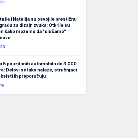
25
taša i Natalija su osvojile prestižnu
gradu za dizajn zvuka: Otkrile su
m kako možemo da "slušamo"
lmove
23
p 5 pouzdanih automobila do 3.000
ra: Delovi se lako nalaze, stručnjaci
taksisti ih preporučuju
18