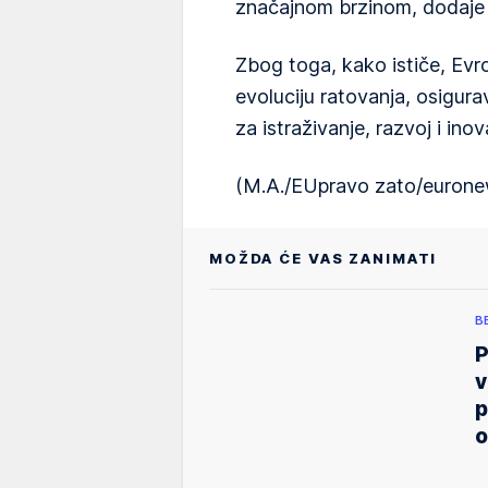
značajnom brzinom, dodaje 
Zbog toga, kako ističe, Evr
evoluciju ratovanja, osigur
za istraživanje, razvoj i inov
(M.A./EUpravo zato/euron
MOŽDA ĆE VAS ZANIMATI
B
P
v
p
o