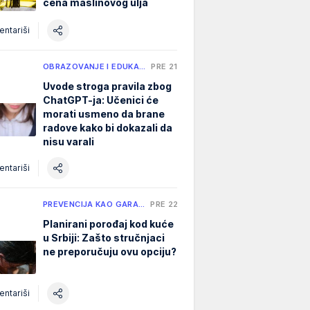
cena maslinovog ulja
ntariši
OBRAZOVANJE I EDUKA…
PRE 21 H
Uvode stroga pravila zbog
ChatGPT-ja: Učenici će
morati usmeno da brane
radove kako bi dokazali da
nisu varali
ntariši
PREVENCIJA KAO GARA…
PRE 22 H
Planirani porođaj kod kuće
u Srbiji: Zašto stručnjaci
ne preporučuju ovu opciju?
ntariši