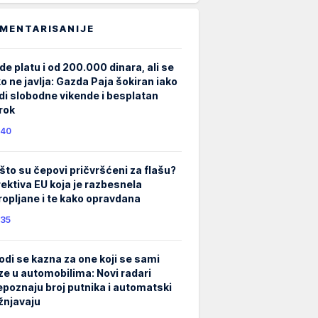
MENTARISANIJE
de platu i od 200.000 dinara, ali se
ko ne javlja: Gazda Paja šokiran iako
di slobodne vikende i besplatan
rok
40
što su čepovi pričvršćeni za flašu?
rektiva EU koja je razbesnela
ropljane i te kako opravdana
35
odi se kazna za one koji se sami
ze u automobilima: Novi radari
epoznaju broj putnika i automatski
žnjavaju