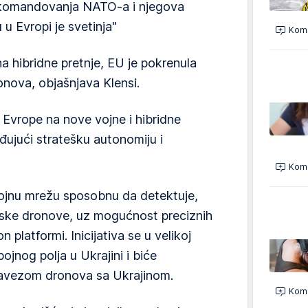
a komandovanja NATO-a i njegova
 u Evropi je svetinja"
Kome
a hibridne pretnje, EU je pokrenula
onova, objašnjava Klensi.
t Evrope na nove vojne i hibridne
đujući stratešku autonomiju i
Kome
slojnu mrežu sposobnu da detektuje,
teljske dronove, uz mogućnost preciznih
platformi. Inicijativa se u velikoj
ojnog polja u Ukrajini i biće
avezom dronova sa Ukrajinom.
Kome