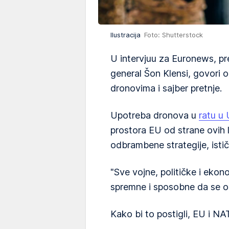
Ilustracija
Foto: Shutterstock
U intervjuu za Euronews, pr
general Šon Klensi, govori 
dronovima i sajber pretnje.
Upotreba dronova u
ratu u 
prostora EU od strane ovih l
odbrambene strategije, ističe
"Sve vojne, političke i ekon
spremne i sposobne da se od
Kako bi to postigli, EU i NA