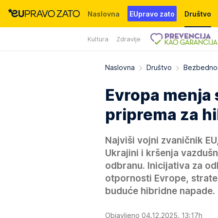
Naslovna
EUpravo zato
Društvo
Kultura
Zdravlje
Događaji
News
WMG fondacija
Naslovna
Društvo
Bezbedno
Evropa menja s
priprema za hi
Najviši vojni zvaničnik E
Ukrajini i kršenja vazdu
odbranu. Inicijativa za o
otpornosti Evrope, strate
buduće hibridne napade.
Objavljeno 04.12.2025. 13:17h