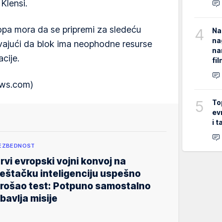
Klensi.
opa mora da se pripremi za sledeću
4
Na
na
avajući da blok ima neophodne resurse
na
acije.
fi
ews.com)
5
To
ev
i 
EZBEDNOST
rvi evropski vojni konvoj na
eštačku inteligenciju uspešno
rošao test: Potpuno samostalno
bavlja misije