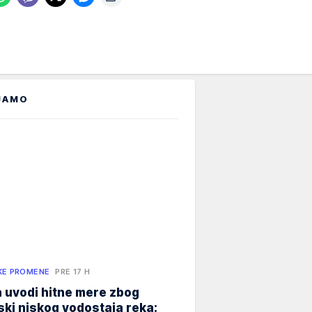
JAMO
KE PROMENE
PRE 17 H
 uvodi hitne mere zbog
jski niskog vodostaja reka: