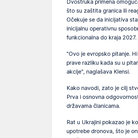
Dvostruka primena omogućava
što su zaštita granica ili r
Očekuje se da inicijativa st
inicijalnu operativnu sposo
funkcionalna do kraja 2027.
"Ovo je evropsko pitanje. H
prave razliku kada su u pita
akcije", naglašava Klensi.
Kako navodi, zato je cilj st
Prva i osnovna odgovornost
državama članicama.
Rat u Ukrajini pokazao je k
upotrebe dronova, što je o