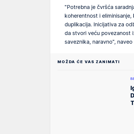
"Potrebna je čvršća saradn
koherentnost i eliminisanje,
duplikacija. Inicijativa za 
da stvori veću povezanost i
saveznika, naravno", naveo j
MOŽDA ĆE VAS ZANIMATI
B
I
D
T