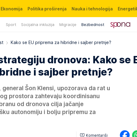
Ekonomija
Politika proširenja
Nauka i tehnologija
Energetik
Sport
Socijalna inkluzija
Migracije
Bezbednost
st
Kako se EU priprema za hibridne i sajber pretnje?
trategiju dronova: Kako se 
bridne i sajber pretnje?
U, general Šon Klensi, upozorava da rat u
šnog prostora zahtevaju koordinisanu
dbranu od dronova cilja jačanje
šku autonomiju i bolju pripremu za
Komentariši