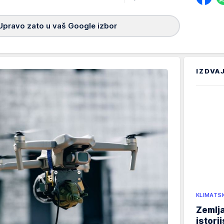
Upravo zato u vaš Google izbor
IZDVA
KLIMATS
Zemlja
istori