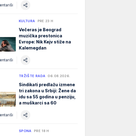
ntariši
KULTURA
PRE 23 H
Večeras je Beograd
muzička prestonica
Evrope: Nik Kejv stiže na
Kalemegdan
ntariši
TRŽIŠTE RADA
06.08.2026.
Sindikati predlažu izmene
tri zakona u Srbiji: Žene da
idu sa 55 godina u penziju,
a muškarci sa 60
ntariši
SPONA
PRE 18 H