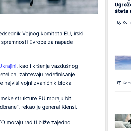
Ugrož
šteta 
Kome
edsednik Vojnog komiteta EU, irski
o spremnosti Evrope za napade
Ukrajini
, kao i kršenja vazdušnog
etelica, zahtevaju redefinisanje
 najviši vojni zvaničnik bloka.
Kome
omske strukture EU moraju biti
brane", rekao je general Klensi.
TO moraju raditi bliže zajedno.