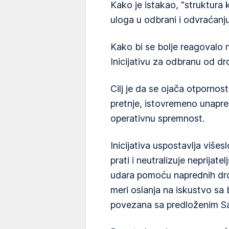
Kako je istakao, "struktur
uloga u odbrani i odvraćanju
Kako bi se bolje reagovalo n
Inicijativu za odbranu od dr
Cilj je da se ojača otpornos
pretnje, istovremeno unapre
operativnu spremnost.
Inicijativa uspostavlja više
prati i neutralizuje neprija
udara pomoću naprednih dron 
meri oslanja na iskustvo sa b
povezana sa predloženim S