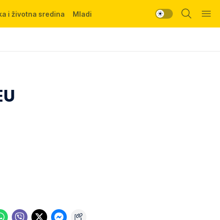
a i životna sredina
Mladi
EU