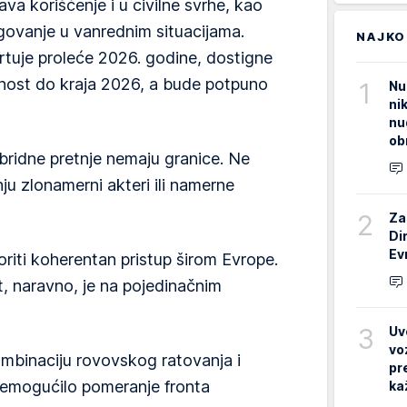
 korišćenje i u civilne svrhe, kao
eagovanje u vanrednim situacijama.
NAJKO
artuje proleće 2026. godine, dostigne
bnost do kraja 2026, a bude potpuno
1
Nu
ni
nu
ob
ibridne pretnje nemaju granice. Ne
nju zlonamerni akteri ili namerne
2
Za
Di
Ev
voriti koherentan pristup širom Evrope.
, naravno, je na pojedinačnim
3
Uv
vo
ombinaciju rovovskog ratovanja i
pr
nemogućilo pomeranje fronta
ka