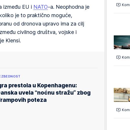
Kome
ja između EU i
NATO
-a. Neophodna je
 koliko je to praktično moguće,
odbranu od dronova upravo ima za cilj
zmeđu civilnog društva, vojske i
e Klensi.
Kome
EZBEDNOST
gra prestola u Kopenhagenu:
anska uvela "noćnu stražu“ zbog
rampovih poteza
Kome