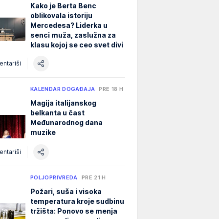
Kako je Berta Benc
oblikovala istoriju
Mercedesa? Liderka u
senci muža, zaslužna za
klasu kojoj se ceo svet divi
ntariši
KALENDAR DOGAĐAJA
PRE 18 H
Magija italijanskog
belkanta u čast
Međunarodnog dana
muzike
ntariši
POLJOPRIVREDA
PRE 21 H
Požari, suša i visoka
temperatura kroje sudbinu
tržišta: Ponovo se menja