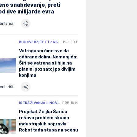
eno snabdevanje, preti
od dve milijarde evra
ntariši
BIODIVERZITET I ZAŠ…
PRE 19 H
Vatrogasci čine sve da
odbrane dolinu Nemanjića:
Širi se vatrena stihija na
planini poznatoj po divljim
konjima
ntariši
ISTRAŽIVANJA I INOV…
PRE 18 H
Projekat Željka Šarića
rešava problem skupih
industrijskih popravki:
Robot tada stupa na scenu