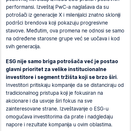
performansi. Izveštaj PwC-a naglašava da su
potrošači iz generacije X i milenijalci znatno skloniji
podršci brendova koji pokazuju progresivne
stavove. Međutim, ova promena ne odnosi se samo
na određene starosne grupe već se uočava i kod
svih generacija.
ESG nije samo briga potrošača već je postao
glavni prioritet za velike institucionalne
investitore i segment tržišta koji se brzo širi
.
Investitori pritiskaju kompanije da se distanciraju od
tradicionalnog pristupa koji je fokusiran na
akcionare i da usvoje širi fokus na sve
zainteresovane strane. Izveštavanje o ESG-u
omogućava investitorima da prate i nadgledaju
napore i rezultate kompanija u ovim oblastima.