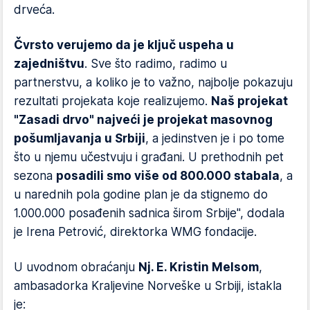
drveća.
Čvrsto verujemo da je ključ uspeha u
zajedništvu
. Sve što radimo, radimo u
partnerstvu, a koliko je to važno, najbolje pokazuju
rezultati projekata koje realizujemo.
Naš projekat
"Zasadi drvo" najveći je projekat masovnog
pošumljavanja u Srbiji
, a jedinstven je i po tome
što u njemu učestvuju i građani. U prethodnih pet
sezona
posadili smo više od 800.000 stabala
, a
u narednih pola godine plan je da stignemo do
1.000.000 posađenih sadnica širom Srbije", dodala
je Irena Petrović, direktorka WMG fondacije.
U uvodnom obraćanju
Nj. E. Kristin Melsom
,
ambasadorka Kraljevine Norveške u Srbiji, istakla
je: