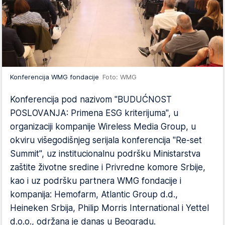
Konferencija WMG fondacije
Foto: WMG
Konferencija pod nazivom "BUDUĆNOST
POSLOVANJA: Primena ESG kriterijuma", u
organizaciji kompanije Wireless Media Group, u
okviru višegodišnjeg serijala konferencija "Re-set
Summit", uz institucionalnu podršku Ministarstva
zaštite životne sredine i Privredne komore Srbije,
kao i uz podršku partnera WMG fondacije i
kompanija: Hemofarm, Atlantic Group d.d.,
Heineken Srbija, Philip Morris International i Yettel
d.o.o., održana je danas u Beogradu.