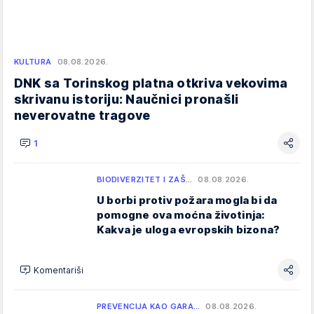
KULTURA
08.08.2026.
DNK sa Torinskog platna otkriva vekovima
skrivanu istoriju: Naučnici pronašli
neverovatne tragove
1
BIODIVERZITET I ZAŠ…
08.08.2026.
U borbi protiv požara mogla bi da
pomogne ova moćna životinja:
Kakva je uloga evropskih bizona?
Komentariši
PREVENCIJA KAO GARA…
08.08.2026.