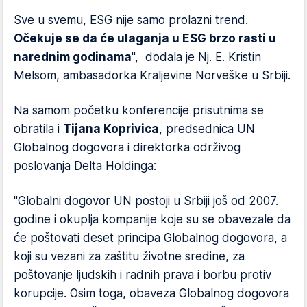
Sve u svemu, ESG nije samo prolazni trend.
Očekuje se da će ulaganja u ESG brzo rasti u
narednim godinama
", dodala je Nj. E. Kristin
Melsom, ambasadorka Kraljevine Norveške u Srbiji.
Na samom početku konferencije prisutnima se
obratila i
Tijana Koprivica
, predsednica UN
Globalnog dogovora i direktorka održivog
poslovanja Delta Holdinga:
"Globalni dogovor UN postoji u Srbiji još od 2007.
godine i okuplja kompanije koje su se obavezale da
će poštovati deset principa Globalnog dogovora, a
koji su vezani za zaštitu životne sredine, za
poštovanje ljudskih i radnih prava i borbu protiv
korupcije. Osim toga, obaveza Globalnog dogovora