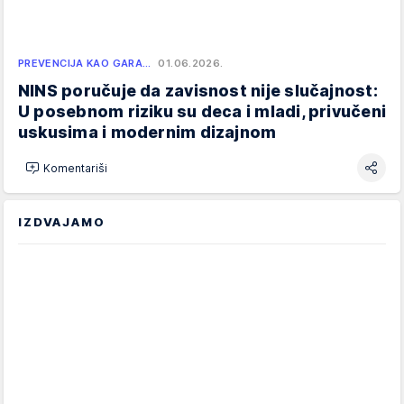
PREVENCIJA KAO GARA…
01.06.2026.
NINS poručuje da zavisnost nije slučajnost:
U posebnom riziku su deca i mladi, privučeni
uskusima i modernim dizajnom
Komentariši
IZDVAJAMO