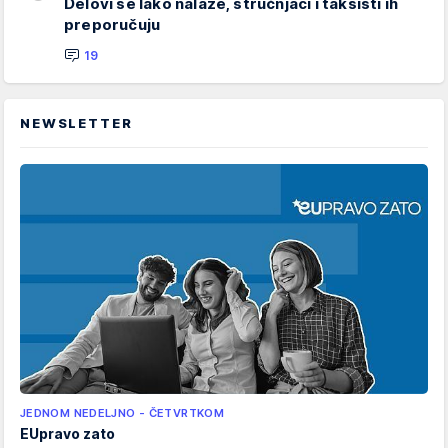
Delovi se lako nalaze, stručnjaci i taksisti ih
preporučuju
19
NEWSLETTER
JEDNOM NEDELJNO - ČETVRTKOM
EUpravo zato