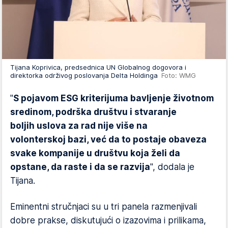
Tijana Koprivica, predsednica UN Globalnog dogovora i
direktorka održivog poslovanja Delta Holdinga
Foto: WMG
"
S pojavom ESG kriterijuma bavljenje životnom
sredinom, podrška društvu i stvaranje
boljih uslova za rad nije više na
volonterskoj bazi, već da to postaje obaveza
svake kompanije u društvu koja želi da
opstane, da raste i da se razvija
", dodala je
Tijana.
Eminentni stručnjaci su u tri panela razmenjivali
dobre prakse, diskutujući o izazovima i prilikama,