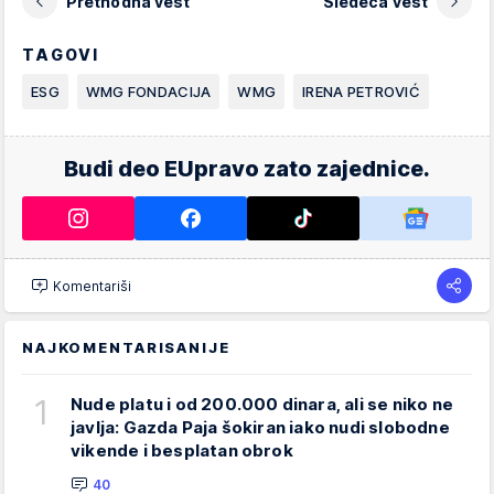
Prethodna vest
Sledeća vest
TAGOVI
ESG
WMG FONDACIJA
WMG
IRENA PETROVIĆ
Budi deo EUpravo zato zajednice.
Komentariši
NAJKOMENTARISANIJE
1
Nude platu i od 200.000 dinara, ali se niko ne
javlja: Gazda Paja šokiran iako nudi slobodne
vikende i besplatan obrok
40