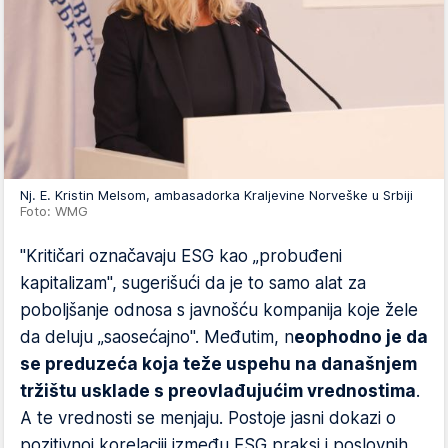
Nj. E. Kristin Melsom, ambasadorka Kraljevine Norveške u Srbiji
Foto: WMG
"Kritičari označavaju ESG kao „probuđeni
kapitalizam", sugerišući da je to samo alat za
poboljšanje odnosa s javnošću kompanija koje žele
da deluju „saosećajno". Međutim, n
eophodno je da
se preduzeća koja teže uspehu na današnjem
tržištu usklade s preovlađujućim vrednostima
.
A te vrednosti se menjaju. Postoje jasni dokazi o
pozitivnoj korelaciji između ESG praksi i poslovnih