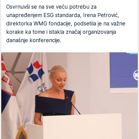
Osvrnuvši se na sve veću potrebu za
unapređenjem ESG standarda, Irena Petrović,
direktorka WMG fondacije, podsetila je na važne
korake ka tome i istakla značaj organizovanja
današnje konferencije.