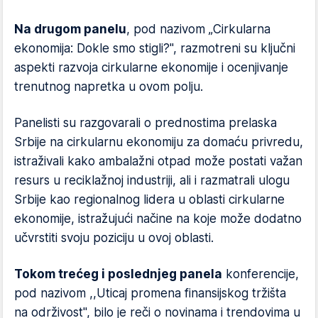
Na drugom panelu
, pod nazivom „Cirkularna
ekonomija: Dokle smo stigli?", razmotreni su ključni
aspekti razvoja cirkularne ekonomije i ocenjivanje
trenutnog napretka u ovom polju.
Panelisti su razgovarali o prednostima prelaska
Srbije na cirkularnu ekonomiju za domaću privredu,
istraživali kako ambalažni otpad može postati važan
resurs u reciklažnoj industriji, ali i razmatrali ulogu
Srbije kao regionalnog lidera u oblasti cirkularne
ekonomije, istražujući načine na koje može dodatno
učvrstiti svoju poziciju u ovoj oblasti.
Tokom trećeg i poslednjeg panela
konferencije,
pod nazivom ,,Uticaj promena finansijskog tržišta
na održivost'', bilo je reči o novinama i trendovima u