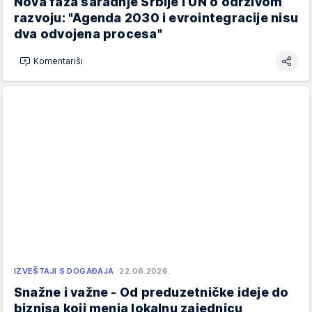
Nova faza saradnje Srbije i UN o održivom
razvoju: "Agenda 2030 i evrointegracije nisu
dva odvojena procesa"
Komentariši
IZVEŠTAJI S DOGAĐAJA
22.06.2026.
Snažne i važne - Od preduzetničke ideje do
biznisa koji menja lokalnu zajednicu