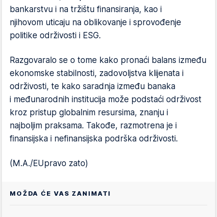
bankarstvu i na tržištu finansiranja, kao i
njihovom uticaju na oblikovanje i sprovođenje
politike održivosti i ESG.
Razgovaralo se o tome kako pronaći balans između
ekonomske stabilnosti, zadovoljstva klijenata i
održivosti, te kako saradnja između banaka
i međunarodnih institucija može podstaći održivost
kroz pristup globalnim resursima, znanju i
najboljim praksama. Takođe, razmotrena je i
finansijska i nefinansijska podrška održivosti.
(M.A./EUpravo zato)
MOŽDA ĆE VAS ZANIMATI