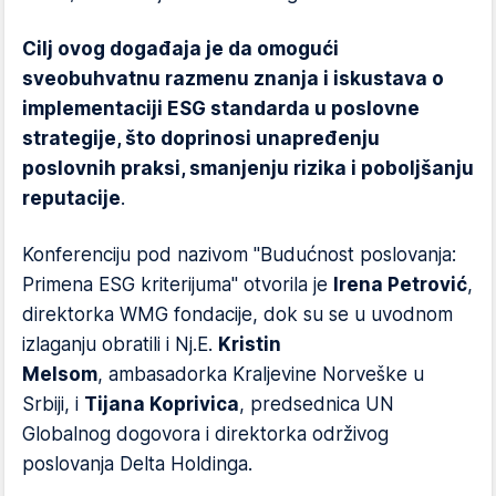
Cilj ovog događaja je da omogući
sveobuhvatnu razmenu znanja i iskustava o
implementaciji ESG standarda u poslovne
strategije, što doprinosi unapređenju
poslovnih praksi, smanjenju rizika i poboljšanju
reputacije
.
Konferenciju pod nazivom "Budućnost poslovanja:
Primena ESG kriterijuma" otvorila je
Irena Petrović
,
direktorka WMG fondacije, dok su se u uvodnom
izlaganju obratili i Nj.E.
Kristin
Melsom
, ambasadorka Kraljevine Norveške u
Srbiji, i
Tijana Koprivica
, predsednica UN
Globalnog dogovora i direktorka održivog
poslovanja Delta Holdinga.