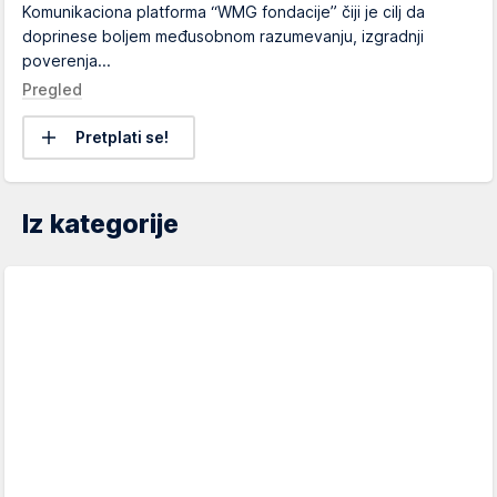
Komunikaciona platforma “WMG fondacije” čiji je cilj da
doprinese boljem međusobnom razumevanju, izgradnji
poverenja...
Pregled
Pretplati se!
Iz kategorije