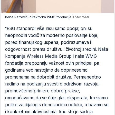
Irena Petrović, direktorka WMG fondacije
Foto: WMG
"ESG standardi više nisu samo opcija; oni su
neophodni vodič za moderno poslovanje koje,
pored finansijskog uspeha, podrazumeva i
odgovornost prema društvu i životnoj sredini. Naša
kompanija Wireless Media Group i naša WMG
fondacija prepoznaju važnost ovih principa, pa
godinama već nastojimo da doprinesemo
promenama na dobrobit društva. Permanentno
radimo na podizanju svesti o održivom razvoju,
promovišemo primere dobre prakse,
omogućavamo da se čuje glas eksperata, kreiramo
prilike za dijalog s donosiocima odluka, a bavimo se
i konkretnim aktivnostima, kao što je sadnja