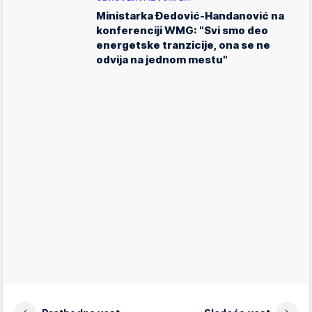
Ministarka Đedović-Handanović na
konferenciji WMG: "Svi smo deo
energetske tranzicije, ona se ne
odvija na jednom mestu"