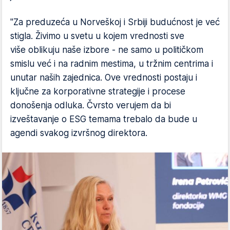
"Za preduzeća u Norveškoj i Srbiji budućnost je već
stigla. Živimo u svetu u kojem vrednosti sve
više oblikuju naše izbore - ne samo u političkom
smislu već i na radnim mestima, u tržnim centrima i
unutar naših zajednica. Ove vrednosti postaju i
ključne za korporativne strategije i procese
donošenja odluka. Čvrsto verujem da bi
izveštavanje o ESG temama trebalo da bude u
agendi svakog izvršnog direktora.