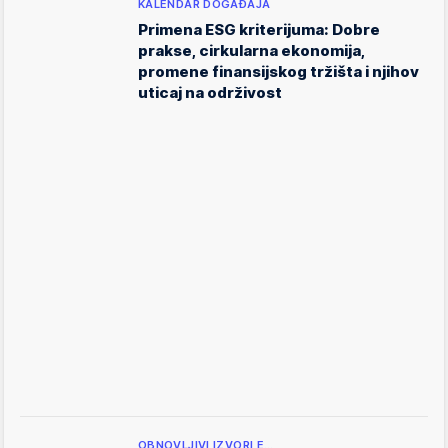
KALENDAR DOGAĐAJA
Primena ESG kriterijuma: Dobre
prakse, cirkularna ekonomija,
promene finansijskog tržišta i njihov
uticaj na održivost
OBNOVLJIVI IZVORI E…