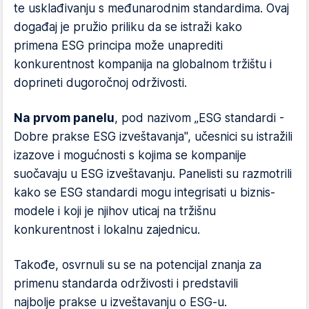
te usklađivanju s međunarodnim standardima. Ovaj
događaj je pružio priliku da se istraži kako
primena ESG principa može unaprediti
konkurentnost kompanija na globalnom tržištu i
doprineti dugoročnoj održivosti.
Na prvom panelu
, pod nazivom „ESG standardi -
Dobre prakse ESG izveštavanja", učesnici su istražili
izazove i mogućnosti s kojima se kompanije
suočavaju u ESG izveštavanju. Panelisti su razmotrili
kako se ESG standardi mogu integrisati u biznis-
modele i koji je njihov uticaj na tržišnu
konkurentnost i lokalnu zajednicu.
Takođe, osvrnuli su se na potencijal znanja za
primenu standarda održivosti i predstavili
najbolje prakse u izveštavanju o ESG-u.