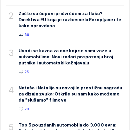
2
Zašto su čepovi pričvršćeni za flašu?
Direktiva EU koja je razbesnela Evropljane i te
kako opravdana
36
3
Uvodi se kazna za one koji se sami voze u
automobilima: Novi radari prepoznaju broj
putnika i automatski kažnjavaju
25
4
Nataša i Natalija su osvojile prestižnu nagradu
za dizajn zvuka: Otkrile su nam kako možemo
da "slušamo" filmove
23
5
Top 5 pouzdanih automobila do 3.000 evra: