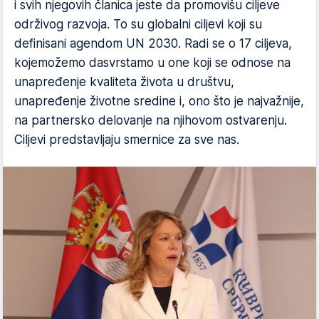
i svih njegovih članica jeste da promovišu ciljeve
održivog razvoja. To su globalni ciljevi koji su
definisani agendom UN 2030. Radi se o 17 ciljeva,
kojemožemo dasvrstamo u one koji se odnose na
unapređenje kvaliteta života u društvu,
unapređenje životne sredine i, ono što je najvažnije,
na partnersko delovanje na njihovom ostvarenju.
Ciljevi predstavljaju smernice za sve nas.