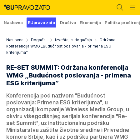
Naslovna
EUpravo zato
Društvo
Ekonomija
Politika proširen
Naslovna
Događaji
Izveštaji s događaja
Održana
konferencija WMG ,,Budućnost poslovanja - primena ESG
kriterijuma’’
RE-SET SUMMIT: Održana konferencija
WMG ,,Budućnost poslovanja - primena
ESG kriterijuma’’
Konferencija pod nazivom "Budućnost
poslovanja: Primena ESG kriterijuma", u
organizaciji kompanije Wireless Media Group, u
okviru višegodišnjeg serijala konferencija "Re-
set Summit", uz institucionalnu podršku
Ministarstva zaštite životne sredine i Privredne
komore Srbije, kao i uz podršku partnera WMG