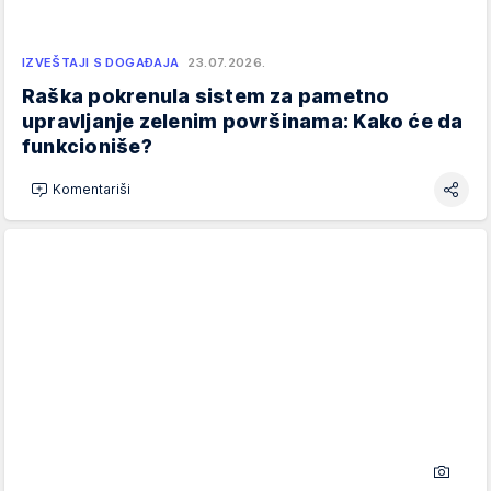
IZVEŠTAJI S DOGAĐAJA
23.07.2026.
Raška pokrenula sistem za pametno
upravljanje zelenim površinama: Kako će da
funkcioniše?
Komentariši