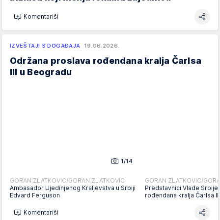
Komentariši
IZVEŠTAJI S DOGAĐAJA
19.06.2026.
Održana proslava rođendana kralja Čarlsa
III u Beogradu
1/14
GORAN ZLATKOVIC/GORAN ZLATKOVIC
GORAN ZLATKOVIC/GORA
Ambasador Ujedinjenog Kraljevstva u Srbiji
Predstavnici Vlade Srbije
Edvard Ferguson
rođendana kralja Čarlsa I
Komentariši